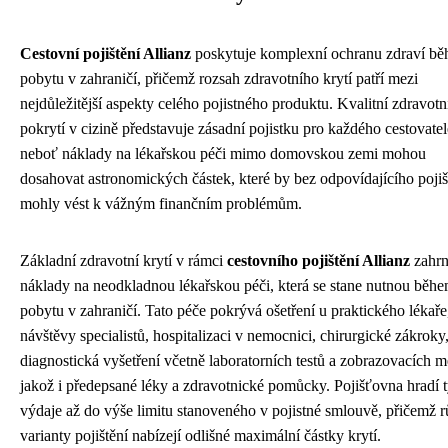
Cestovní pojištění Allianz
poskytuje komplexní ochranu zdraví b
pobytu v zahraničí, přičemž rozsah zdravotního krytí patří mezi
nejdůležitější aspekty celého pojistného produktu. Kvalitní zdravotn
pokrytí v cizině představuje zásadní pojistku pro každého cestovatel
neboť náklady na lékařskou péči mimo domovskou zemi mohou
dosahovat astronomických částek, které by bez odpovídajícího pojiš
mohly vést k vážným finančním problémům.
Základní zdravotní krytí v rámci
cestovního pojištění Allianz
zahrn
náklady na neodkladnou lékařskou péči, která se stane nutnou běh
pobytu v zahraničí. Tato péče pokrývá ošetření u praktického lékaře
návštěvy specialistů, hospitalizaci v nemocnici, chirurgické zákroky
diagnostická vyšetření včetně laboratorních testů a zobrazovacích m
jakož i předepsané léky a zdravotnické pomůcky. Pojišťovna hradí t
výdaje až do výše limitu stanoveného v pojistné smlouvě, přičemž 
varianty pojištění nabízejí odlišné maximální částky krytí.