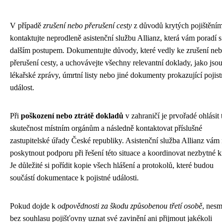
V případě
zrušení nebo přerušení cesty
z důvodů krytých pojištění
kontaktujte neprodleně asistenční službu Allianz, která vám poradí s
dalším postupem. Dokumentujte důvody, které vedly ke zrušení ne
přerušení cesty, a uchovávejte všechny relevantní doklady, jako jso
lékařské zprávy, úmrtní listy nebo jiné dokumenty prokazující pojis
událost.
Při
poškození nebo ztrátě dokladů
v zahraničí je prvořadé ohlásit 
skutečnost místním orgánům a následně kontaktovat příslušné
zastupitelské úřady České republiky. Asistenční služba Allianz vá
poskytnout podporu při řešení této situace a koordinovat nezbytné k
Je důležité si pořídit kopie všech hlášení a protokolů, které budou
součástí dokumentace k pojistné události.
Pokud dojde k
odpovědnosti za škodu způsobenou třetí osobě
, nesm
bez souhlasu pojišťovny uznat své zavinění ani přijmout jakékoli