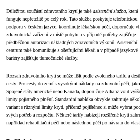
Důležitou součástí zdravotního krytí je také
asistenční služba
, která
funguje nepřetržitě po celý rok. Tato služba poskytuje telefonickou
podporu v českém jazyce, koordinuje lékařskou péči, doporučuje v
zdravotnická zařízení v místě pobytu a v případě potřeby zajišťuje
předběžnou autorizaci nákladných zdravotních výkonů. Asistenční
centrum také komunikuje s ošetřujícími lékaři a v případě jazykové
bariéry zajišťuje tlumočnické služby.
Rozsah zdravotního krytí se může lišit podle zvoleného tarifu a dest
cesty. Pro cesty do zemí s vysokými náklady na zdravotní péči, jako
Spojené státy americké nebo Kanada, doporučuje Allianz volit vyšš
limity pojistného plnění. Standardní nabídka obvykle zahrnuje něko
variant s různými limity krytí, přičemž pojištěnec si může vybrat po
svých potřeb a rozpočtu. Některé tarify nabízejí rozšířené krytí zahr
například rehabilitační péči nebo následnou péči po návratu do vlast