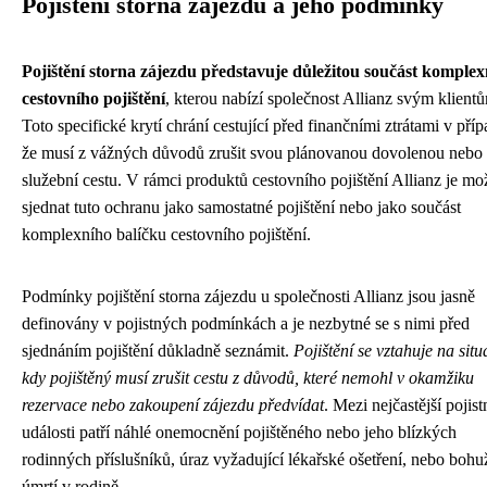
Pojištění storna zájezdu a jeho podmínky
Pojištění storna zájezdu představuje důležitou součást komple
cestovního pojištění
, kterou nabízí společnost Allianz svým klient
Toto specifické krytí chrání cestující před finančními ztrátami v příp
že musí z vážných důvodů zrušit svou plánovanou dovolenou nebo
služební cestu. V rámci produktů cestovního pojištění Allianz je mo
sjednat tuto ochranu jako samostatné pojištění nebo jako součást
komplexního balíčku cestovního pojištění.
Podmínky pojištění storna zájezdu u společnosti Allianz jsou jasně
definovány v pojistných podmínkách a je nezbytné se s nimi před
sjednáním pojištění důkladně seznámit.
Pojištění se vztahuje na situ
kdy pojištěný musí zrušit cestu z důvodů, které nemohl v okamžiku
rezervace nebo zakoupení zájezdu předvídat
. Mezi nejčastější pojist
události patří náhlé onemocnění pojištěného nebo jeho blízkých
rodinných příslušníků, úraz vyžadující lékařské ošetření, nebo bohuž
úmrtí v rodině.