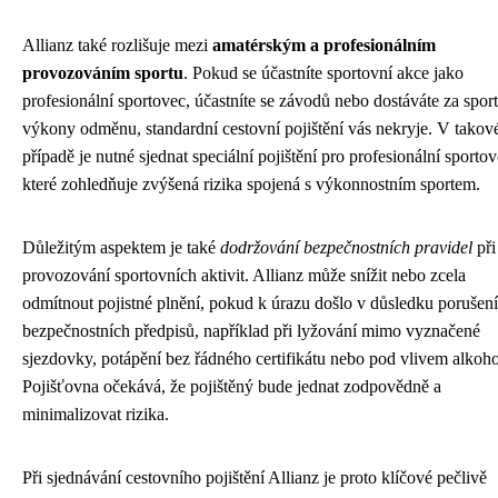
Allianz také rozlišuje mezi
amatérským a profesionálním
provozováním sportu
. Pokud se účastníte sportovní akce jako
profesionální sportovec, účastníte se závodů nebo dostáváte za spor
výkony odměnu, standardní cestovní pojištění vás nekryje. V tako
případě je nutné sjednat speciální pojištění pro profesionální sportov
které zohledňuje zvýšená rizika spojená s výkonnostním sportem.
Důležitým aspektem je také
dodržování bezpečnostních pravidel
při
provozování sportovních aktivit. Allianz může snížit nebo zcela
odmítnout pojistné plnění, pokud k úrazu došlo v důsledku porušení
bezpečnostních předpisů, například při lyžování mimo vyznačené
sjezdovky, potápění bez řádného certifikátu nebo pod vlivem alkoho
Pojišťovna očekává, že pojištěný bude jednat zodpovědně a
minimalizovat rizika.
Při sjednávání cestovního pojištění Allianz je proto klíčové pečlivě