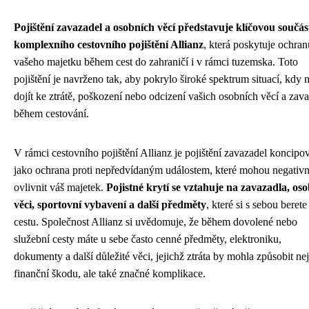
Pojištění zavazadel a osobních věcí představuje klíčovou součás
komplexního cestovního pojištění Allianz
, která poskytuje ochran
vašeho majetku během cest do zahraničí i v rámci tuzemska. Toto
pojištění je navrženo tak, aby pokrylo široké spektrum situací, kdy
dojít ke ztrátě, poškození nebo odcizení vašich osobních věcí a zav
během cestování.
V rámci cestovního pojištění Allianz je pojištění zavazadel koncipo
jako ochrana proti nepředvídaným událostem, které mohou negativ
ovlivnit váš majetek.
Pojistné krytí se vztahuje na zavazadla, oso
věci, sportovní vybavení a další předměty
, které si s sebou berete
cestu. Společnost Allianz si uvědomuje, že během dovolené nebo
služební cesty máte u sebe často cenné předměty, elektroniku,
dokumenty a další důležité věci, jejichž ztráta by mohla způsobit ne
finanční škodu, ale také značné komplikace.