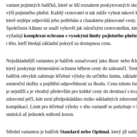
variant pojistných balíčků, které se liší rozsahem poskytovaných slu
výší pojistného plnění. Každý cestovatel si tak může vybrat takové k
které nejlépe odpovídá jeho potřebám a charakteru plánované cesty.
Společnost Allianz se snaží vyhovět jak náročným cestovatelům, kte
vyžadují
komplexní ochranu s vysokými limity pojistného plněn
i těm, kteří hledají základní pokrytí za dostupnou cenu.
Nejzákladnější variantou je balíček označovaný jako
Basic
nebo
Kl
který poskytuje elementární ochranu během cesty do zahraničí. Ten
balíček obvykle zahrnuje léčebné výlohy do určitého limitu, základn
asistenční služby a pojištění odpovědnosti za škodu. Cena tohoto ba
je nejnižší a je vhodný především pro krátké cesty do destinací s kva
zdravotní péčí, kde není předpokládáno riziko nákladných zdravotn
komplikací. Limit pro léčebné výlohy v této variantě se pohybuje v
statisíců až jednotek milionů korun.
Střední variantou je balíček
Standard nebo Optimal
, který již nabí