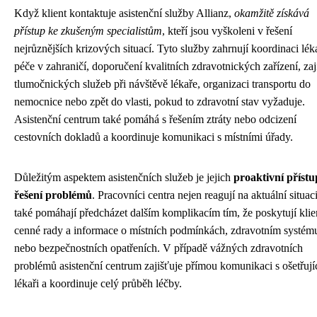
Když klient kontaktuje asistenční služby Allianz,
okamžitě získává
přístup ke zkušeným specialistům
, kteří jsou vyškoleni v řešení
nejrůznějších krizových situací. Tyto služby zahrnují koordinaci lék
péče v zahraničí, doporučení kvalitních zdravotnických zařízení, zaj
tlumočnických služeb při návštěvě lékaře, organizaci transportu do
nemocnice nebo zpět do vlasti, pokud to zdravotní stav vyžaduje.
Asistenční centrum také pomáhá s řešením ztráty nebo odcizení
cestovních dokladů a koordinuje komunikaci s místními úřady.
Důležitým aspektem asistenčních služeb je jejich
proaktivní přístu
řešení problémů
. Pracovníci centra nejen reagují na aktuální situaci
také pomáhají předcházet dalším komplikacím tím, že poskytují kli
cenné rady a informace o místních podmínkách, zdravotním systém
nebo bezpečnostních opatřeních. V případě vážných zdravotních
problémů asistenční centrum zajišťuje přímou komunikaci s ošetřují
lékaři a koordinuje celý průběh léčby.