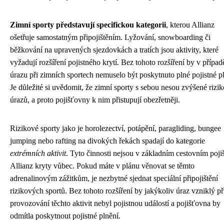
Zimní sporty představují specifickou kategorii
, kterou Allianz
ošetřuje samostatným připojištěním. Lyžování, snowboarding či
běžkování na upravených sjezdovkách a tratích jsou aktivity, které
vyžadují rozšíření pojistného krytí. Bez tohoto rozšíření by v případ
úrazu při zimních sportech nemuselo být poskytnuto plné pojistné p
Je důležité si uvědomit, že zimní sporty s sebou nesou zvýšené rizik
úrazů, a proto pojišťovny k nim přistupují obezřetněji.
Rizikové sporty jako je horolezectví, potápění, paragliding, bungee
jumping nebo rafting na divokých řekách spadají do kategorie
extrémních aktivit
. Tyto činnosti nejsou v základním cestovním pojiš
Allianz kryty vůbec. Pokud máte v plánu věnovat se těmto
adrenalinovým zážitkům, je nezbytné sjednat speciální připojištění
rizikových sportů. Bez tohoto rozšíření by jakýkoliv úraz vzniklý př
provozování těchto aktivit nebyl pojistnou událostí a pojišťovna by
odmítla poskytnout pojistné plnění.