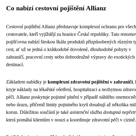
Co nabízí cestovní pojištění Allianz
Cestovní pojištění Allianz představuje komplexní ochranu pro všec
cestovatele, kteří vyjíždějí za hranice České republiky. Tato renom
pojišťovna nabízí širokou škálu produktů přizpůsobených různým 
cest, ať už se jedná o krátkodobé dovolené, dlouhodobé pobyty v
zahraničí, pracovní cesty nebo dobrodružné výpravy do exotických
destinací.
Základem nabídky je
komplexní zdravotní pojištění v zahraničí
,
kryje náklady na lékařské ošetření, hospitalizaci a nezbytnou zdravo
péči. Allianz poskytuje pojistné plnění v případě náhlého onemocně
nebo úrazu, přičemž limity pojistného krytí dosahují až několika mi
korun. Důležitou součástí je také
asistenční služba dostupná nepřetr
která pomáhá klientům v nouzi a koordinuje zdravotní péči v cizině.