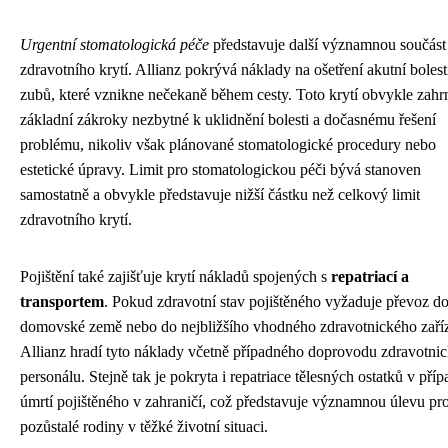
Urgentní stomatologická péče
představuje další významnou součást
zdravotního krytí. Allianz pokrývá náklady na ošetření akutní bolest
zubů, které vznikne nečekaně během cesty. Toto krytí obvykle zahr
základní zákroky nezbytné k uklidnění bolesti a dočasnému řešení
problému, nikoliv však plánované stomatologické procedury nebo
estetické úpravy. Limit pro stomatologickou péči bývá stanoven
samostatně a obvykle představuje nižší částku než celkový limit
zdravotního krytí.
Pojištění také zajišťuje krytí nákladů spojených s
repatriací a
transportem
. Pokud zdravotní stav pojištěného vyžaduje převoz d
domovské země nebo do nejbližšího vhodného zdravotnického zaříz
Allianz hradí tyto náklady včetně případného doprovodu zdravotni
personálu. Stejně tak je pokryta i repatriace tělesných ostatků v příp
úmrtí pojištěného v zahraničí, což představuje významnou úlevu pr
pozůstalé rodiny v těžké životní situaci.