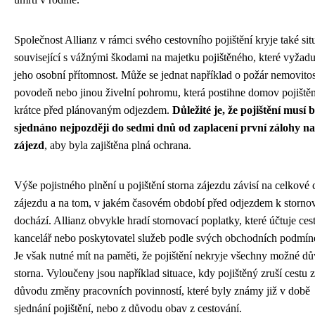
Společnost Allianz v rámci svého cestovního pojištění kryje také sit
související s vážnými škodami na majetku pojištěného, které vyžadu
jeho osobní přítomnost. Může se jednat například o požár nemovitos
povodeň nebo jinou živelní pohromu, která postihne domov pojiště
krátce před plánovaným odjezdem.
Důležité je, že pojištění musí 
sjednáno nejpozději do sedmi dnů od zaplacení první zálohy na
zájezd
, aby byla zajištěna plná ochrana.
Výše pojistného plnění u pojištění storna zájezdu závisí na celkové 
zájezdu a na tom, v jakém časovém období před odjezdem k storno
dochází. Allianz obvykle hradí stornovací poplatky, které účtuje ces
kancelář nebo poskytovatel služeb podle svých obchodních podmín
Je však nutné mít na paměti, že pojištění nekryje všechny možné d
storna. Vyloučeny jsou například situace, kdy pojištěný zruší cestu z
důvodu změny pracovních povinností, které byly známy již v době
sjednání pojištění, nebo z důvodu obav z cestování.