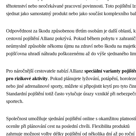
těhotenství nebo neočekávané pracovní povinnosti. Toto pojištění lz
sjednat jako samostatný produkt nebo jako součást komplexního bal
Odpovědnost za škodu způsobenou třetím osobám je další oblastí, k
cestovní pojištění Allianz pokrývá. Pokud během pobytu v zahranič
neúmyslně způsobíte někomu újmu na zdraví nebo škodu na majetk
pojišťovna uhradí náhradu poškozenému až do výše sjednaného limi
Pro náročnější cestovatele nabízí Allianz
speciální varianty pojiště
pro rizikové aktivity
. Pokud plánujete lyžování, potápění, horoleze
nebo jiné adrenalinové sporty, můžete si připojistit krytí pro tyto čin
Standardní pojištění totiž často vylučuje úrazy vzniklé při nebezpe
sportech.
Společnost umožňuje sjednání pojištění online s okamžitou platností
oceníte při plánování cest na poslední chvíli. Flexibilita produktů
zahrnuje možnost volby délky pojištění od několika dní až po roční