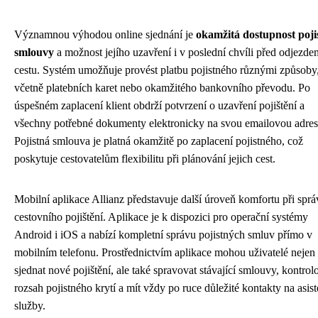
Významnou výhodou online sjednání je
okamžitá dostupnost poji
smlouvy
a možnost jejího uzavření i v poslední chvíli před odjezde
cestu. Systém umožňuje provést platbu pojistného různými způsoby
včetně platebních karet nebo okamžitého bankovního převodu. Po
úspešném zaplacení klient obdrží potvrzení o uzavření pojištění a
všechny potřebné dokumenty elektronicky na svou emailovou adres
Pojistná smlouva je platná okamžitě po zaplacení pojistného, což
poskytuje cestovatelům flexibilitu při plánování jejich cest.
Mobilní aplikace Allianz představuje další úroveň komfortu při sprá
cestovního pojištění. Aplikace je k dispozici pro operační systémy
Android i iOS a nabízí kompletní správu pojistných smluv přímo v
mobilním telefonu. Prostřednictvím aplikace mohou uživatelé nejen
sjednat nové pojištění, ale také spravovat stávající smlouvy, kontrol
rozsah pojistného krytí a mít vždy po ruce důležité kontakty na asis
služby.