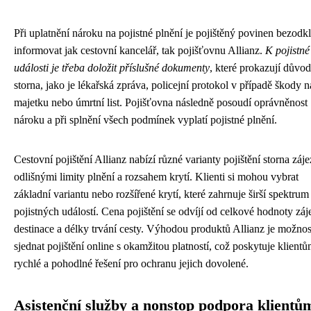
Při uplatnění nároku na pojistné plnění je pojištěný povinen bezodk
informovat jak cestovní kancelář, tak pojišťovnu Allianz.
K pojistné
události je třeba doložit příslušné dokumenty
, které prokazují důvod
storna, jako je lékařská zpráva, policejní protokol v případě škody n
majetku nebo úmrtní list. Pojišťovna následně posoudí oprávněnost
nároku a při splnění všech podmínek vyplatí pojistné plnění.
Cestovní pojištění Allianz nabízí různé varianty pojištění storna záj
odlišnými limity plnění a rozsahem krytí. Klienti si mohou vybrat
základní variantu nebo rozšířené krytí, které zahrnuje širší spektrum
pojistných událostí. Cena pojištění se odvíjí od celkové hodnoty záj
destinace a délky trvání cesty. Výhodou produktů Allianz je možnos
sjednat pojištění online s okamžitou platností, což poskytuje klient
rychlé a pohodlné řešení pro ochranu jejich dovolené.
Asistenční služby a nonstop podpora klientů