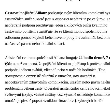
Cestovní pojištění Allianz
poskytuje svým klientům komplexní sy
asistenčních služeb, které jsou k dispozici nepřetržitě po celý rok. T
nepřetržitá podpora představuje jeden z klíčových pilířů kvalitního
cestovního pojištění a zajišťuje, že se klienti mohou spolehnout na
odbornou pomoc kdykoli během svého pobytu v zahraničí, bez ohl
na časové pásmo nebo aktuální situaci.
Asistenční centrum společnosti Allianz funguje
24 hodin denně, 7 
týdnu
, což znamená, že pojištění klienti mají přístup k profesionální
podpoře i během svátků, víkendů nebo v nočních hodinách. Tato
dostupnost je obzvláště důležitá v situacích, kdy dochází k
neočekávaným zdravotním komplikacím, úrazům nebo jiným nalé
problémům během cesty. Operátoři asistenčního centra hovoří někol
světovými jazyky, včetně češtiny, což výrazně usnadňuje komunikac
umožňuje přesně popsat vzniklou situaci bez jazykových bariér.