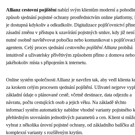
Allianz cestovní pojištění
nabízí svým klientům moderní a pohodl
způsob sjednání pojistné ochrany prostřednictvím online platformy, 
je dostupná kdykoliv a odkudkoliv. Digitalizace pojišťovnictví přine
zásadní změnu v přístupu k uzavírání pojistných smluv, kdy již není
nutné osobně navštěvovat pobočku nebo komunikovat s pojišťovac
agentem. Celý proces sjednání
cestovního pojištění Allianz
probíhá
intuitivně a uživatelsky přívětivým způsobem přímo z domova nebo
jakéhokoliv místa s připojením k internetu.
Online systém společnosti Allianz je navržen tak, aby vedl klienta k
za krokem celým procesem sjednání pojištění. Uživatel nejprve vyp
základní údaje o plánované cestě, včetně destinace, data odjezdu a
návratu, počtu cestujících osob a jejich věku. Na základě těchto
informací systém automaticky nabídne vhodné varianty pojistného kr
přehledným srovnáním jednotlivých parametrů a cen. Klient si můž
vybrat z několika úrovní pojistné ochrany, od základního balíčku až
komplexní varianty s rozšířeným krytím.