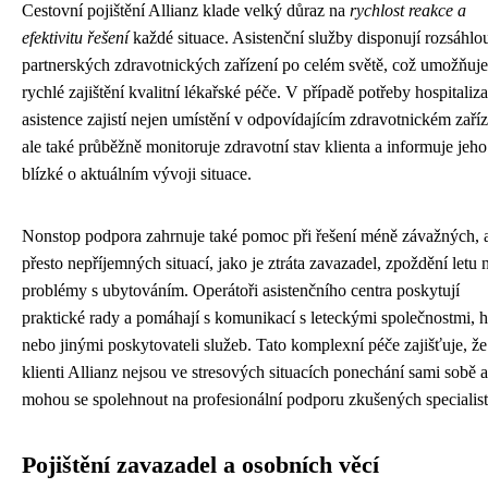
Cestovní pojištění Allianz klade velký důraz na
rychlost reakce a
efektivitu řešení
každé situace. Asistenční služby disponují rozsáhlou
partnerských zdravotnických zařízení po celém světě, což umožňuje
rychlé zajištění kvalitní lékařské péče. V případě potřeby hospitaliz
asistence zajistí nejen umístění v odpovídajícím zdravotnickém zaříz
ale také průběžně monitoruje zdravotní stav klienta a informuje jeho
blízké o aktuálním vývoji situace.
Nonstop podpora zahrnuje také pomoc při řešení méně závažných, 
přesto nepříjemných situací, jako je ztráta zavazadel, zpoždění letu
problémy s ubytováním. Operátoři asistenčního centra poskytují
praktické rady a pomáhají s komunikací s leteckými společnostmi, h
nebo jinými poskytovateli služeb. Tato komplexní péče zajišťuje, že
klienti Allianz nejsou ve stresových situacích ponechání sami sobě a
mohou se spolehnout na profesionální podporu zkušených specialist
Pojištění zavazadel a osobních věcí