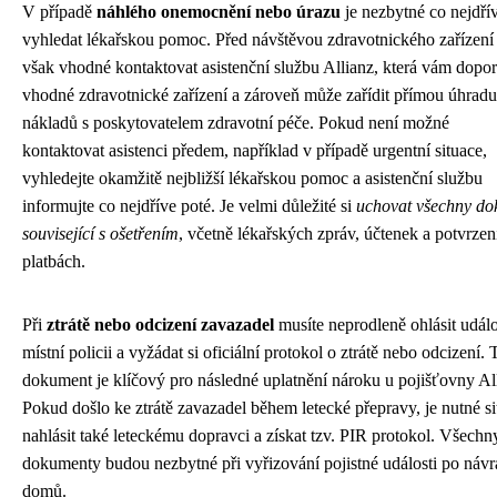
V případě
náhlého onemocnění nebo úrazu
je nezbytné co nejdří
vyhledat lékařskou pomoc. Před návštěvou zdravotnického zařízení 
však vhodné kontaktovat asistenční službu Allianz, která vám dopor
vhodné zdravotnické zařízení a zároveň může zařídit přímou úhradu
nákladů s poskytovatelem zdravotní péče. Pokud není možné
kontaktovat asistenci předem, například v případě urgentní situace,
vyhledejte okamžitě nejbližší lékařskou pomoc a asistenční službu
informujte co nejdříve poté. Je velmi důležité si
uchovat všechny do
související s ošetřením
, včetně lékařských zpráv, účtenek a potvrzen
platbách.
Při
ztrátě nebo odcizení zavazadel
musíte neprodleně ohlásit událo
místní policii a vyžádat si oficiální protokol o ztrátě nebo odcizení. 
dokument je klíčový pro následné uplatnění nároku u pojišťovny Al
Pokud došlo ke ztrátě zavazadel během letecké přepravy, je nutné si
nahlásit také leteckému dopravci a získat tzv. PIR protokol. Všechn
dokumenty budou nezbytné při vyřizování pojistné události po návr
domů.