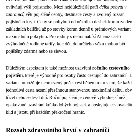
ovlivňují výši pojistného. Mezi nejdůležitější patří
délka pobytu v
zahraničí
, věk pojištěné osoby, destinace cesty a zvolený rozsah
pojistného krytí. Ceny se pohybují od několika desítek korun za de
základních balíčků až po stovky korun denně u prémiových variant 
maximálním pokrytím. Pro rodiny s dětmi nabízí Allianz často
zvýhodněné rodinné tarify, kde děti do určitého věku mohou být
pojištěny zdarma nebo se slevou.
Důležitým aspektem je také možnost uzavření
ročního cestovního
pojištění
, které je výhodné pro osoby často cestující do zahraničí. T
varianta umožňuje neomezený počet cest během roku s tím, že každ
jednotlivá cesta nesmí přesáhnout stanovenou maximální délku, ob
třicet nebo šedesát dní. Roční pojištění je cenově výhodnější než
opakované uzavírání krátkodobých pojistek a poskytuje cestovatel
klid a jistotu při každém překročení hranic.
Rozsah zdravotního krytí v zahraničí