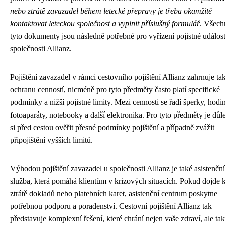
nebo ztrátě zavazadel během letecké přepravy je třeba okamžitě
kontaktovat leteckou společnost a vyplnit příslušný formulář
. Všech
tyto dokumenty jsou následně potřebné pro vyřízení pojistné událost
společnosti Allianz.
Pojištění zavazadel v rámci cestovního pojištění Allianz zahrnuje ta
ochranu cenností, nicméně pro tyto předměty často platí specifické
podmínky a nižší pojistné limity. Mezi cennosti se řadí šperky, hodi
fotoaparáty, notebooky a další elektronika. Pro tyto předměty je důle
si před cestou ověřit přesné podmínky pojištění a případně zvážit
připojištění vyšších limitů.
Výhodou pojištění zavazadel u společnosti Allianz je také asistenční
služba, která pomáhá klientům v krizových situacích. Pokud dojde 
ztrátě dokladů nebo platebních karet, asistenční centrum poskytne
potřebnou podporu a poradenství. Cestovní pojištění Allianz tak
představuje komplexní řešení, které chrání nejen vaše zdraví, ale ta