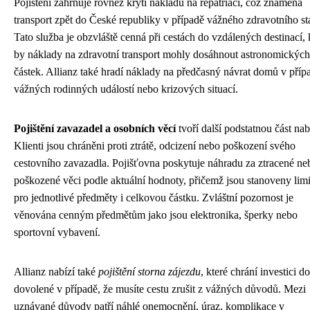
Pojištění zahrnuje rovněž krytí nákladů na repatriaci, což znamená
transport zpět do České republiky v případě vážného zdravotního st
Tato služba je obzvláště cenná při cestách do vzdálených destinací,
by náklady na zdravotní transport mohly dosáhnout astronomických
částek. Allianz také hradí náklady na předčasný návrat domů v příp
vážných rodinných událostí nebo krizových situací.
Pojištění zavazadel a osobních věcí
tvoří další podstatnou část nab
Klienti jsou chráněni proti ztrátě, odcizení nebo poškození svého
cestovního zavazadla. Pojišťovna poskytuje náhradu za ztracené ne
poškozené věci podle aktuální hodnoty, přičemž jsou stanoveny lim
pro jednotlivé předměty i celkovou částku. Zvláštní pozornost je
věnována cenným předmětům jako jsou elektronika, šperky nebo
sportovní vybavení.
Allianz nabízí také
pojištění storna zájezdu
, které chrání investici do
dovolené v případě, že musíte cestu zrušit z vážných důvodů. Mezi
uznávané důvody patří náhlé onemocnění, úraz, komplikace v