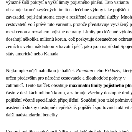
výrazně širší pokrytí a vyšší limity pojistného plnění. Tato varianta
obsahuje kromě zvýšených limitů na léčebné výlohy také pojištění
zavazadel, pojištění storna cesty a rozšířené asistenční služby. Mno
cestovatelů volí právě tuto variantu, protože představuje vyvážený
mezi cenou a rozsahem pojistné ochrany. Limity pro léčebné výloh
dosahují několika milionů korun, což poskytuje dostatečnou ochranu
zemích s velmi nákladnou zdravotní péčí, jako jsou například Spoje
státy americké nebo Kanada.
Nejkomplexnější nabídkou je balíček
Premium
nebo
Exkluziv
, který
určen především pro náročné cestovatele a dlouhodobé pobyty v
zahraničí. Tento balíček obsahuje
maximální limity pojistného pln
často v desítkách milionů korun, a zahrnuje všechny dostupné druh
pojištění včetně speciálních připojištění. Součástí jsou také prémiov
asistenční služby dostupné nepřetržitě, pojištění sportovních aktivit 
další nadstandardní benefity.
Cenová politika společnosti Allianz zohledňuje řadu faktorů, které