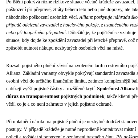
Pojištění pokrývá různé rizikové situace včetně krádeže zavazadel, j
poškození při přepravě, ztráty během letu nebo jiné dopravy, ale tak
náhodného poškození osobních věcí.
Allianz poskytuje náhradu ško
případě odcizení zavazadel z hotelového pokoje, z uzamčeného vozi
nebo při loupežném přepadení
. Důležité je, že pojištění se vztahuje 
situace, kdy dojde ke zpoždění zavazadel při letecké přepravě, což
způsobit nutnost nákupu nezbytných osobních věcí na místě.
Rozsah pojistného plnění závisí na zvoleném tarifu cestovního pojiš
Allianz. Základní varianty obvykle pokrývají standardní zavazadla 
osobní věci do určitého finančního limitu, zatímco komplexnější bal
nabízejí vyšší pojistné částky a rozšířené krytí.
Společnost Allianz 
důraz na transparentnost pojistných podmínek
, takže klienti př
vědí, co je a co není zahrnuto v jejich pojistné ochraně.
Při uplatnění nároku na pojistné plnění je nezbytné dodržet stanove
postupy. V případě krádeže je nutné neprodleně kontaktovat místní
policii a vyžádat si potvrzení o oznámení trestného činu.
Při poškoz