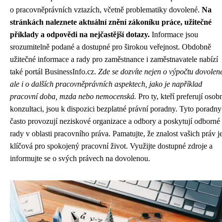
o pracovněprávních vztazích, včetně problematiky dovolené.
Na
stránkách naleznete aktuální znění zákoníku práce, užitečné
příklady a odpovědi na nejčastější dotazy.
Informace jsou
srozumitelně podané a dostupné pro širokou veřejnost. Obdobně
užitečné informace a rady pro zaměstnance i zaměstnavatele nabízí
také portál BusinessInfo.cz.
Zde se dozvíte nejen o výpočtu dovolen
ale i o dalších pracovněprávních aspektech, jako je například
pracovní doba, mzda nebo nemocenská.
Pro ty, kteří preferují osob
konzultaci, jsou k dispozici bezplatné právní poradny. Tyto poradny
často provozují neziskové organizace a odbory a poskytují odborné
rady v oblasti pracovního práva. Pamatujte, že znalost vašich práv j
klíčová pro spokojený pracovní život. Využijte dostupné zdroje a
informujte se o svých právech na dovolenou.