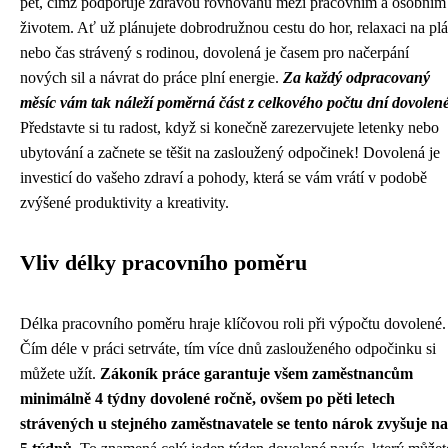
pět, čímž podporuje zdravou rovnováhu mezi pracovním a osobním
životem. Ať už plánujete dobrodružnou cestu do hor, relaxaci na plá
nebo čas strávený s rodinou, dovolená je časem pro načerpání
nových sil a návrat do práce plní energie.
Za každý odpracovaný
měsíc vám tak náleží poměrná část z celkového počtu dní dovolené
Představte si tu radost, když si konečně zarezervujete letenky nebo
ubytování a začnete se těšit na zasloužený odpočinek! Dovolená je
investicí do vašeho zdraví a pohody, která se vám vrátí v podobě
zvýšené produktivity a kreativity.
Vliv délky pracovního poměru
Délka pracovního poměru hraje klíčovou roli při výpočtu dovolené.
Čím déle v práci setrváte, tím více dnů zaslouženého odpočinku si
můžete užít.
Zákoník práce garantuje všem zaměstnancům
minimálně 4 týdny dovolené ročně, ovšem po pěti letech
strávených u stejného zaměstnavatele se tento nárok zvyšuje na