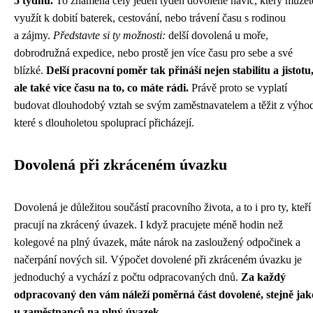
5 týdnů.
To znamená celý jeden týden dovolené navíc, který můžet
využít k dobití baterek, cestování, nebo trávení času s rodinou
a zájmy.
Představte si ty možnosti:
delší dovolená u moře,
dobrodružná expedice, nebo prostě jen více času pro sebe a své
blízké.
Delší pracovní poměr tak přináší nejen stabilitu a jistotu
ale také více času na to, co máte rádi.
Právě proto se vyplatí
budovat dlouhodobý vztah se svým zaměstnavatelem a těžit z výho
které s dlouholetou spoluprací přicházejí.
Dovolená při zkráceném úvazku
Dovolená je důležitou součástí pracovního života, a to i pro ty, kteří
pracují na zkrácený úvazek. I když pracujete méně hodin než
kolegové na plný úvazek, máte nárok na zasloužený odpočinek a
načerpání nových sil. Výpočet dovolené při zkráceném úvazku je
jednoduchý a vychází z počtu odpracovaných dnů.
Za každý
odpracovaný den vám náleží poměrná část dovolené, stejně jak
u zaměstnanců na plný úvazek.