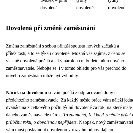
úvazek = plná
týdny
týdny
dovolená.
dovolené.
dovolené.
Dovolená při změně zaměstnání
Změna zaměstnání s sebou přináší spoustu nových začátků a
příležitostí, a to se týká i dovolené. Možná vás zajímá, z čeho se
vlastně dovolená počítá a jaký nárok na ni budete mít u nového
zaměstnavatele. Nebojte se, i v tomto ohledu pro vás přechod do
nového zaměstnání může být výhodný!
Nárok na dovolenou
se vám počítá z odpracované doby u
předchozího zaměstnavatele. Za každý měsíc práce vám náleží jedn
dvanáctina z celkového počtu týdnů dovolené za rok, na které máte
daného zaměstnavatele nárok.
To znamená, že i když změníte práci 
průběhu roku, o dovolenou nepřijdete.
Naopak, nový zaměstnavatel
vám musí poskytnout dovolenou v rozsahu odpovídajícím