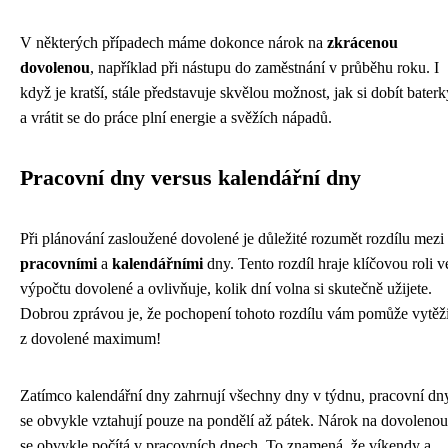
V některých případech máme dokonce nárok na
zkrácenou
dovolenou
, například při nástupu do zaměstnání v průběhu roku. I
když je kratší, stále představuje skvělou možnost, jak si dobít baterk
a vrátit se do práce plní energie a svěžích nápadů.
Pracovní dny versus kalendářní dny
Při plánování zasloužené dovolené je důležité rozumět rozdílu mezi
pracovními
a
kalendářními
dny. Tento rozdíl hraje klíčovou roli v
výpočtu dovolené a ovlivňuje, kolik dní volna si skutečně užijete.
Dobrou zprávou je, že pochopení tohoto rozdílu vám pomůže vytěži
z dovolené maximum!
Zatímco kalendářní dny zahrnují všechny dny v týdnu, pracovní dn
se obvykle vztahují pouze na pondělí až pátek. Nárok na dovolenou
se obvykle počítá v pracovních dnech. To znamená, že víkendy a