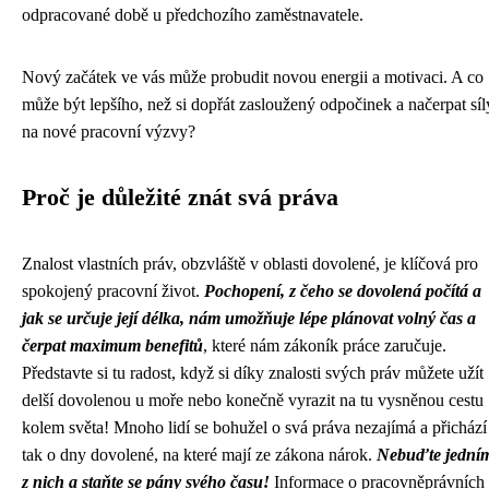
odpracované době u předchozího zaměstnavatele.
Nový začátek ve vás může probudit novou energii a motivaci. A co
může být lepšího, než si dopřát zasloužený odpočinek a načerpat síl
na nové pracovní výzvy?
Proč je důležité znát svá práva
Znalost vlastních práv, obzvláště v oblasti dovolené, je klíčová pro
spokojený pracovní život.
Pochopení, z čeho se dovolená počítá a
jak se určuje její délka, nám umožňuje lépe plánovat volný čas a
čerpat maximum benefitů
, které nám zákoník práce zaručuje.
Představte si tu radost, když si díky znalosti svých práv můžete užít
delší dovolenou u moře nebo konečně vyrazit na tu vysněnou cestu
kolem světa! Mnoho lidí se bohužel o svá práva nezajímá a přichází
tak o dny dovolené, na které mají ze zákona nárok.
Nebuďte jední
z nich a staňte se pány svého času!
Informace o pracovněprávních