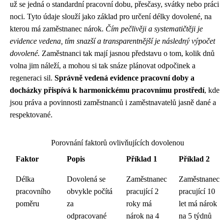
už se jedná o standardní pracovní dobu, přesčasy, svátky nebo práci
noci. Tyto údaje slouží jako základ pro určení délky dovolené, na
kterou má zaměstnanec nárok.
Čím pečlivěji a systematičtěji je
evidence vedena, tím snazší a transparentnější je následný výpočet
dovolené.
Zaměstnanci tak mají jasnou představu o tom, kolik dnů
volna jim náleží, a mohou si tak snáze plánovat odpočinek a
regeneraci sil.
Správně vedená evidence pracovní doby a
docházky přispívá k harmonickému pracovnímu prostředí
, kde
jsou práva a povinnosti zaměstnanců i zaměstnavatelů jasně dané a
respektované.
Porovnání faktorů ovlivňujících dovolenou
Faktor
Popis
Příklad 1
Příklad 2
Délka
Dovolená se
Zaměstnanec
Zaměstnanec
pracovního
obvykle počítá
pracující 2
pracující 10
poměru
za
roky má
let má nárok
odpracované
nárok na 4
na 5 týdnů