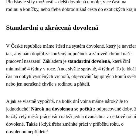
Představte si ty možnosti – delší dovolená u moře, více času na
rodinu a koníčky, nebo třeba dobrodružná cesta do exotických kraji
Standardní a zkrácená dovolená
V České republice máme štěstí na systém dovolené, který je navrže
tak, aby nám dopřál zasloužený odpočinek a zároveň chránil naše
pracovní nasazení. Základem je
standardní dovolená
, která činí
minimálně 4 týdny v roce. Ano, slyšíte správně, 4 týdny! To je ideál
čas na dobytí vysněných vrcholů, objevování tajuplných koutů svět
nebo jen nerušené chvíle s rodinou a přáteli.
A jak se vlastně vypočítá, na kolik dní volna máme nárok? Je to
jednoduché!
Nárok na dovolenou se počítá
z odpracované doby. 
každý celý měsíc práce vám náleží jedna dvanáctina z celkové roční
dovolené. Takže i když třeba změníte práci v průběhu roku, o
dovolenou nepřijdete!