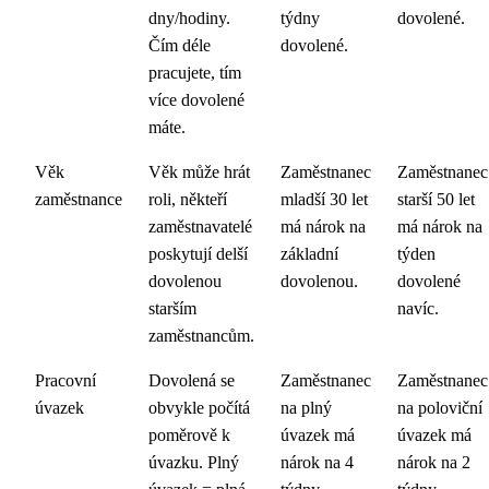
dny/hodiny.
týdny
dovolené.
Čím déle
dovolené.
pracujete, tím
více dovolené
máte.
Věk
Věk může hrát
Zaměstnanec
Zaměstnanec
zaměstnance
roli, někteří
mladší 30 let
starší 50 let
zaměstnavatelé
má nárok na
má nárok na
poskytují delší
základní
týden
dovolenou
dovolenou.
dovolené
starším
navíc.
zaměstnancům.
Pracovní
Dovolená se
Zaměstnanec
Zaměstnanec
úvazek
obvykle počítá
na plný
na poloviční
poměrově k
úvazek má
úvazek má
úvazku. Plný
nárok na 4
nárok na 2