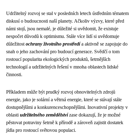
Udržitelný rozvoj se stal v posledních letech ústředním tématem
diskusí o budoucnosti naší planety. Ačkoliv výzvy, které před
námi stojí, jsou nemalé, je důležité si uvědomit, že existuje
nespočet důvodů k optimismu. Stále více lidí si uvědomuje
důležitost
ochrany životního prostředí
a aktivně se zapojuje do
snah o jeho zachování pro budoucí generace. Svědčí o tom
rostoucí popularita ekologických produktů, šetrnějších
technologií a udržitelných řešení v mnoha oblastech lidské
činnosti.
Příkladem může být prudký rozvoj obnovitelných zdrojů
energie, jako je solární a větrná energie, které se stávají stále
dostupnějšími a konkurenceschopnějšími. Inovativní projekty v
oblasti
udržitelného zemědělství
zase dokazují, že je možné
pěstovat potraviny šetrně k přírodě a zároveň zajistit dostatek
jídla pro rostoucí světovou populaci.