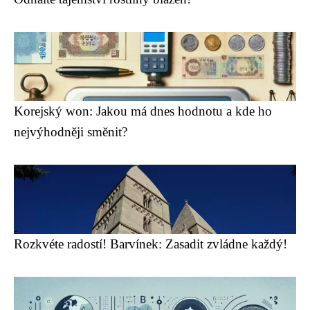
Korejský won: Jakou má dnes hodnotu a kde ho
nejvýhodněji směnit?
Rozkvéte radostí! Barvínek: Zasadit zvládne každý!