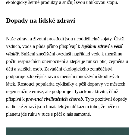
ekologicky šetrné produkty a snižují svou uhlíkovou stopu.
Dopady na lidské zdraví
Naše zdraví a životní prostředí jsou neoddělitelně spjaty. Čistší
vzduch, voda a půda přímo přispívají k
lepšímu zdraví
a
větší
vitalitě
. Snížení znečištění ovzduší například vede k menšímu
počtu respiračních onemocnění a zlepšuje funkci plic, zejména u
dětí a starších osob. Zavádění ekologického zemědělství
podporuje zdravější stravu s menším množstvím škodlivých
látek. Rostoucí popularita cyklistiky a pěší dopravy ve městech
nejen snižuje emise, ale podporuje i fyzickou aktivitu, čímž
přispívá k
prevenci civilizačních chorob
. Tyto pozitivní dopady
na lidské zdraví jsou hmatatelným důkazem toho, že péče o
planetu jde ruku v ruce s péčí o nás samotné.