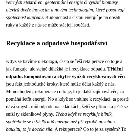
větrných elektráren, geotermální energie či využití biomasy
otevírá dveře inovacím a novým technologiím, které posouvají
společnost kupředu.
Budoucnost s čistou energií je na dosah
ruky a každý z nás se může stát její součástí.
Recyklace a odpadové hospodářství
Když se bavíme o ekologii, často se řeší rekuperace co to je a
jak funguje, ale stejně důležitá je i recyklace odpadu.
Třídění
odpadu, kompostování a chytré využití recyklovaných věcí
jsou fakt jednoduché kroky, které může dělat každý z nás.
Mimochodem,
rekuperace co to je
, to je další zajímavá věc, co
pomáhá šetřit energii. No a když se vrátíme k recyklaci, ta prostě
dává smysl - míň odpadu na skládkách, šetří se příroda a ještě se
sníží ty skleníkové plyny.
Třeba když se recykluje hliník,
spotřebuje se o 95 % míň energie než při výrobě nového z
bauxitu, to je docela síla.
A rekuperace? Co to je za systém? To