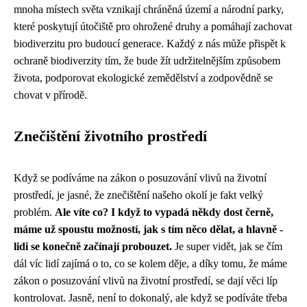
mnoha místech světa vznikají chráněná území a národní parky,
které poskytují útočiště pro ohrožené druhy a pomáhají zachovat
biodiverzitu pro budoucí generace. Každý z nás může přispět k
ochraně biodiverzity tím, že bude žít udržitelnějším způsobem
života, podporovat ekologické zemědělství a zodpovědně se
chovat v přírodě.
Znečištění životního prostředí
Když se podíváme na
zákon o posuzování vlivů na životní
prostředí
, je jasné, že znečištění našeho okolí je fakt velký
problém.
Ale víte co? I když to vypadá někdy dost černě,
máme už spoustu možností, jak s tím něco dělat, a hlavně -
lidi se konečně začínají probouzet.
Je super vidět, jak se čím
dál víc lidí zajímá o to, co se kolem děje, a díky tomu, že máme
zákon o posuzování vlivů na životní prostředí, se dají věci líp
kontrolovat. Jasně, není to dokonalý, ale když se podíváte třeba