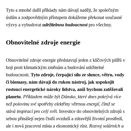
Tyto a mnohé další příklady nám dávají naději, že společným
úsilím a zodpovědným přístupem dokážeme překonat současné
výzvy a vybudovat
udržitelnou budoucnost
pro všechny.
Obnovitelné zdroje energie
Obnovitelné zdroje energie představují jeden z klíčových pilířů v
boji proti klimatickým změnám a budování udržitelné
budoucnosti.
Tyto zdroje, čerpající sílu ze slunce, větru, vody
či biomasy, nám dávají do rukou nástroj, jak uspokojit
rostoucí energetické nároky lidstva, aniž bychom zatěžovali
planetu
.
Příkladem může být Dánsko, které dnes pokrývá více
než polovinu své spotřeby elektřiny větrnou energií, čímž se
stává inspirací pro celý svět.
Investice do obnovitelných zdrojů s
sebou přinášejí nejen čistší ovzduší a zdravější životní prostředí,
ale i nová pracovní místa a ekonomický růst.
Rozvoj solárních a