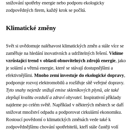
snižování spotřeby energie nebo podporu ekologicky
zodpovědných firem, každý krok se počítá.
Klimatické změny
Svět si uvědomuje naléhavost klimatických změn a stále více se
zaměřuje na hledání inovativních a udržitelných řešení.
Vidíme
vzrůstající trend v oblasti obnovitelných zdrojů energie
, jako
je solární a větrná energie, které se stávají dostupnějšími a
efektivnějšími.
Mnoho zemí investuje do ekologické dopravy
,
podporuje rozvoj elektromobilů a rozšiřuje sítě veřejné dopravy.
Tyto snahy nejenže snižují emise skleníkových plynů, ale také
zlepšují kvalitu ovzduší a zdraví obyvatel.
Inspirativní příklady
najdeme po celém světě. Například v některých městech se daří
snižovat množství odpadu a podporovat cirkulární ekonomiku.
Rostoucí povědomí o klimatických změnách vede také k
zodpovědnějšímu chování spotřebitelů, kteří stále častěji volí