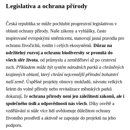
Legislativa a ochrana přírody
Česká republika se může pochlubit progresivní legislativou v
oblasti ochrany přírody. Naše zákony a vyhlášky, často
inspirované evropskými směrnicemi, stanovují jasná pravidla pro
ochranu živočichů, rostlin i celých ekosystémů.
Důraz na
udržitelný rozvoj a ochranu biodiversity se promítá do
všech sfér života
, od průmyslu a zemědělství až po cestovní
ruch.
Příkladem může být systém národních parků a chráněných
krajinných oblastí, který chrání nejcennější přírodní bohatství
naší země.
Úspěšné projekty obnovy mokřadů, návratu velkých
šelem do volné přírody nebo revitalizace městských parků
dokazují, že
ochrana přírody není jen záležitostí zákonů, ale i
společného úsilí a odpovědnosti nás všech
. Díky osvětě a
vzdělávání si stále více lidí uvědomuje důležitost ochrany
životního prostředí a aktivně se zapojuje do projektů na jeho
podporu.