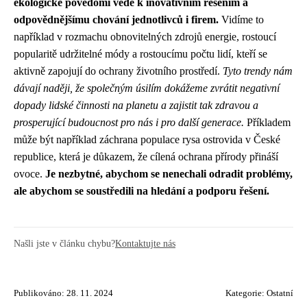
ekologické povědomí vede k inovativním řešením a
odpovědnějšímu chování jednotlivců i firem.
Vidíme to
například v rozmachu obnovitelných zdrojů energie, rostoucí
popularitě udržitelné módy a rostoucímu počtu lidí, kteří se
aktivně zapojují do ochrany životního prostředí.
Tyto trendy nám
dávají naději, že společným úsilím dokážeme zvrátit negativní
dopady lidské činnosti na planetu a zajistit tak zdravou a
prosperující budoucnost pro nás i pro další generace.
Příkladem
může být například záchrana populace rysa ostrovida v České
republice, která je důkazem, že cílená ochrana přírody přináší
ovoce.
Je nezbytné, abychom se nenechali odradit problémy,
ale abychom se soustředili na hledání a podporu řešení.
Našli jste v článku chybu?
Kontaktujte nás
Publikováno: 28. 11. 2024
Kategorie:
Ostatní