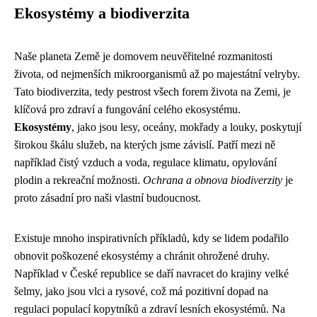
Ekosystémy a biodiverzita
Naše planeta Země je domovem neuvěřitelné rozmanitosti
života, od nejmenších mikroorganismů až po majestátní velryby.
Tato biodiverzita, tedy pestrost všech forem života na Zemi, je
klíčová pro zdraví a fungování celého ekosystému.
Ekosystémy
, jako jsou lesy, oceány, mokřady a louky, poskytují
širokou škálu služeb, na kterých jsme závislí. Patří mezi ně
například čistý vzduch a voda, regulace klimatu, opylování
plodin a rekreační možnosti.
Ochrana a obnova biodiverzity
je
proto zásadní pro naši vlastní budoucnost.
Existuje mnoho inspirativních příkladů, kdy se lidem podařilo
obnovit poškozené ekosystémy a chránit ohrožené druhy.
Například v České republice se daří navracet do krajiny velké
šelmy, jako jsou vlci a rysové, což má pozitivní dopad na
regulaci populací kopytníků a zdraví lesních ekosystémů. Na