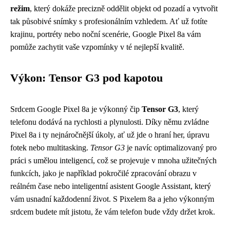
režim
, který dokáže precizně oddělit objekt od pozadí a vytvořit
tak působivé snímky s profesionálním vzhledem. Ať už fotíte
krajinu, portréty nebo noční scenérie, Google Pixel 8a vám
pomůže zachytit vaše vzpomínky v té nejlepší kvalitě.
Výkon: Tensor G3 pod kapotou
Srdcem Google Pixel 8a je výkonný čip
Tensor G3
, který
telefonu dodává na rychlosti a plynulosti. Díky němu zvládne
Pixel 8a i ty nejnáročnější úkoly, ať už jde o hraní her, úpravu
fotek nebo multitasking.
Tensor G3
je navíc optimalizovaný pro
práci s umělou inteligencí, což se projevuje v mnoha užitečných
funkcích, jako je například pokročilé zpracování obrazu v
reálném čase nebo inteligentní asistent Google Assistant, který
vám usnadní každodenní život. S Pixelem 8a a jeho výkonným
srdcem budete mít jistotu, že vám telefon bude vždy držet krok.