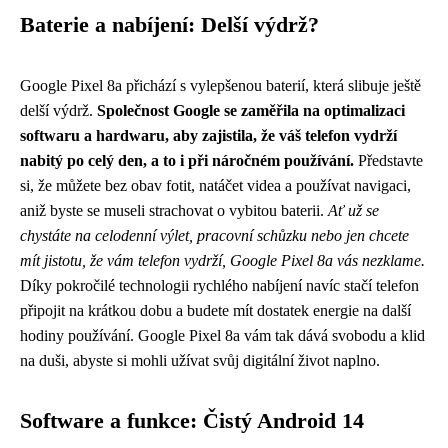
Baterie a nabíjení: Delší výdrž?
Google Pixel 8a přichází s vylepšenou baterií, která slibuje ještě
delší výdrž.
Společnost Google se zaměřila na optimalizaci
softwaru a hardwaru, aby zajistila, že váš telefon vydrží
nabitý po celý den, a to i při náročném používání.
Představte
si, že můžete bez obav fotit, natáčet videa a používat navigaci,
aniž byste se museli strachovat o vybitou baterii.
Ať už se
chystáte na celodenní výlet, pracovní schůzku nebo jen chcete
mít jistotu, že vám telefon vydrží, Google Pixel 8a vás nezklame.
Díky pokročilé technologii rychlého nabíjení navíc stačí telefon
připojit na krátkou dobu a budete mít dostatek energie na další
hodiny používání. Google Pixel 8a vám tak dává svobodu a klid
na duši, abyste si mohli užívat svůj digitální život naplno.
Software a funkce: Čistý Android 14