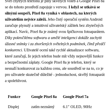
Svět chytrých telefonů je plný skvělých voleb a Google Pixel 8a
se do tohoto prostředí zapojuje s vervou.
I když se utkává se
silnými soupeři, Pixel 8a vyniká v oblastech, na kterých
uživatelům nejvíce záleží.
Jeho čistý operační systém Android
zaručuje plynulý a intuitivní uživatelský zážitek bez zbytečných
aplikací. Navíc, Pixel 8a je známý svou špičkovou fotoaparátem.
Díky pokročilému softwaru a umělé inteligenci dokáže zachytit
úžasné snímky i za zhoršených světelných podmínek, čímž předčí
konkurenci.
Uživatelé ocení také rychlé aktualizace softwaru,
které zaručují, že jejich telefon bude mít vždy nejnovější funkce
a bezpečnostní záplaty. Google Pixel 8a je telefon, který se
nesnaží konkurovat za každou cenu, ale soustředí se na to, co je
pro uživatele skutečně důležité - jednoduchost, skvělý fotoaparát
a spolehlivost.
Funkce
Google Pixel 8a
Google Pixel 7a
Displej
zatím neznámý
6.1" OLED, 90Hz