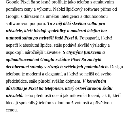
Google Pixel 8a se jasně profiluje jako telefon s atraktivním
poměrem ceny a výkonu. Nabízí špičkový software přímo od
Googlu s důrazem na umělou inteligenci a dlouhodobou
softwarovou podporu.
To z něj dělá skvělou volbu pro
uživatele, kteří hledají spolehlivý a moderní telefon bez
nutnosti sahat po nejvyšší řadě Pixel 8.
Fotoaparát, i když
nepatří k absolutní špičce, stále podává skvělé výsledky a
uspokojí i náročnější uživatele.
S chytrými funkcemi a
optimalizacemi od Googlu zvládne Pixel 8a zachytit
dechberoucí snímky v různých světelných podmínkách.
Design
telefonu je moderní a elegantní, a i když se neliší od svého
předchůdce, stále působí svěžím dojmem.
V konečném
důsledku je Pixel 8a telefonem, který osloví širokou škálu
uživatelů.
Jeho přednosti ocení jak milovníci focení, tak ti, kteří
hledají spolehlivý telefon s dlouhou životností a přívětivou
cenou.