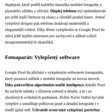
displejem, které potěší každého fanouška mobilní fotografie a
plynulého zážitku z užívání.
Displej telefonu
byl optimalizován
pro ještě lepší čitelnost na slunci a věrnější podání barev.
Jemné
vylepšení designu
pak telefonu dodávají modernější a
elegantnější vzhled. Díky těmto vylepšením se Google Pixel 8a
stává ještě lepším nástrojem pro zachycení a sdílení vašich
nezapomenutelných okamžiků.
Fotoaparát: Vylepšený software
Google Pixel 8a přichází s vylepšeným softwarem fotoaparátu,
který posouvá zážitek z mobilní fotografie na novou úroveň.
Díky pokročilým algoritmům umělé inteligence
dokáže Pixel
8a zachytit snímky s úžasnou ostrostí a detaily, a to i za
zhoršených světelných podmínek.
Režim Noční Vidění byl dále
vylepšen
a umožňuje pořizovat jasné a detailní fotografie i v
téměř úplné tmě.
Uživatelé ocení také vylepšený portrétní