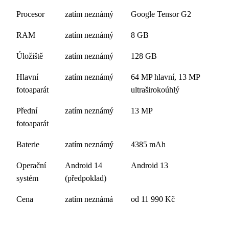
Procesor
zatím neznámý
Google Tensor G2
RAM
zatím neznámý
8 GB
Úložiště
zatím neznámý
128 GB
Hlavní
zatím neznámý
64 MP hlavní, 13 MP
fotoaparát
ultraširokoúhlý
Přední
zatím neznámý
13 MP
fotoaparát
Baterie
zatím neznámý
4385 mAh
Operační
Android 14
Android 13
systém
(předpoklad)
Cena
zatím neznámá
od 11 990 Kč