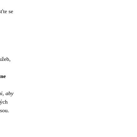
ťte se
užeb,
tne
i, aby
lých
isou.