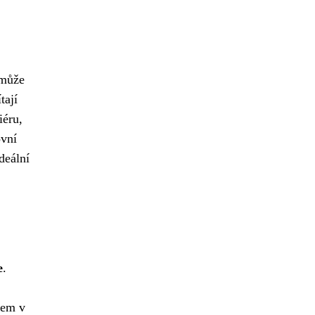
 může
tají
iéru,
ovní
deální
e
.
rem v