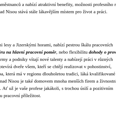
aměstnanců a nabízí atraktivní benefity, možnosti profesního r
d Nisou stává stále lákavějším místem pro život a práci.
 lesy a Jizerskými horami, nabízí pestrou škálu pracovních
ru na hlavní pracovní poměr
, nebo flexibilitu
dohody o pro
my a podniky vítají nové talenty a nabízejí práci v různých
tevírá dveře všem, kteří se chtějí realizovat v pohostinství,
, která má v regionu dlouholetou tradici, láká kvalifikované
 nad Nisou je také domovem mnoha menších firem a živnostn
. Ať už je vaše profese jakákoli, s trochou úsilí a pozitivním
 pracovní příležitost.