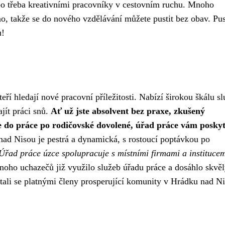
bo třeba kreativními pracovníky v cestovním ruchu. Mnoho
o, takže se do nového vzdělávání můžete pustit bez obav. Pus
u!
ří hledají nové pracovní příležitosti. Nabízí širokou škálu sl
jít práci snů.
Ať už jste absolvent bez praxe, zkušený
te do práce po rodičovské dovolené, úřad práce vám posky
ad Nisou je pestrá a dynamická, s rostoucí poptávkou po
Úřad práce úzce spolupracuje s místními firmami a institucem
oho uchazečů již využilo služeb úřadu práce a dosáhlo skvě
a stali se platnými členy prosperující komunity v Hrádku nad N