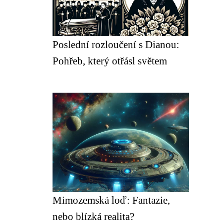
Poslední rozloučení s Dianou:
Pohřeb, který otřásl světem
Mimozemská loď: Fantazie,
nebo blízká realita?