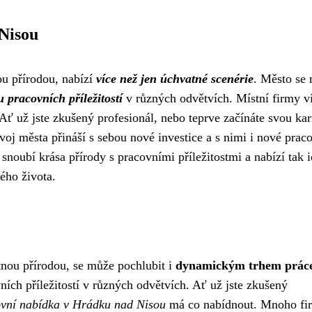
Nisou
u přírodou, nabízí
více než jen úchvatné scenérie
. Město se
 pracovních příležitostí
v různých odvětvích. Místní firmy ví
i. Ať už jste zkušený profesionál, nebo teprve začínáte svou kar
 města přináší s sebou nové investice a s nimi i nové prac
noubí krása přírody s pracovními příležitostmi a nabízí tak i
ého života.
tnou přírodou, se může pochlubit i
dynamickým trhem prác
ích příležitostí v různých odvětvích. Ať už jste zkušený
vní nabídka v Hrádku nad Nisou
má co nabídnout. Mnoho fi