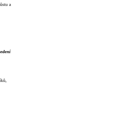
ůstu a
vedení
íků,