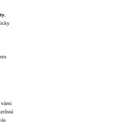
ty
.
micky
sto
d vámi
zrůstá
vás