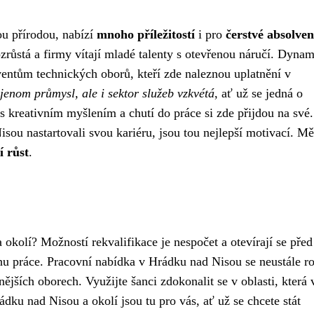
u přírodou, nabízí
mnoho příležitostí
i pro
čerstvé absolven
zrůstá a firmy vítají mladé talenty s otevřenou náručí. Dyna
lventům technických oborů, kteří zde naleznou uplatnění v
jenom průmysl, ale i sektor služeb vzkvétá
, ať už se jedná o
s kreativním myšlením a chutí do práce si zde přijdou na své.
sou nastartovali svou kariéru, jsou tou nejlepší motivací. Mě
í růst
.
okolí? Možností rekvalifikace je nespočet a otevírají se pře
trhu práce. Pracovní nabídka v Hrádku nad Nisou se neustále ro
ějších oborech. Využijte šanci zdokonalit se v oblasti, která 
ádku nad Nisou a okolí jsou tu pro vás, ať už se chcete stát