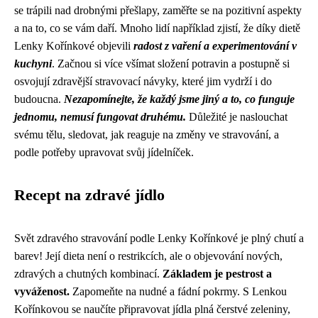
se trápili nad drobnými přešlapy, zaměřte se na pozitivní aspekty
a na to, co se vám daří. Mnoho lidí například zjistí, že díky dietě
Lenky Kořínkové objevili
radost z vaření a experimentování v
kuchyni
. Začnou si více všímat složení potravin a postupně si
osvojují zdravější stravovací návyky, které jim vydrží i do
budoucna.
Nezapomínejte, že každý jsme jiný a to, co funguje
jednomu, nemusí fungovat druhému.
Důležité je naslouchat
svému tělu, sledovat, jak reaguje na změny ve stravování, a
podle potřeby upravovat svůj jídelníček.
Recept na zdravé jídlo
Svět zdravého stravování podle Lenky Kořínkové je plný chutí a
barev! Její dieta není o restrikcích, ale o objevování nových,
zdravých a chutných kombinací.
Základem je pestrost a
vyváženost.
Zapomeňte na nudné a fádní pokrmy. S Lenkou
Kořínkovou se naučíte připravovat jídla plná čerstvé zeleniny,