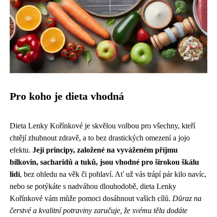
Pro koho je dieta vhodná
Dieta Lenky Kořínkové je skvělou volbou pro všechny, kteří
chtějí zhubnout zdravě, a to bez drastických omezení a jojo
efektu.
Její principy, založené na vyváženém příjmu
bílkovin, sacharidů a tuků, jsou vhodné pro širokou škálu
lidí
, bez ohledu na věk či pohlaví. Ať už vás trápí pár kilo navíc,
nebo se potýkáte s nadváhou dlouhodobě, dieta Lenky
Kořínkové vám může pomoci dosáhnout vašich cílů.
Důraz na
čerstvé a kvalitní potraviny zaručuje, že svému tělu dodáte