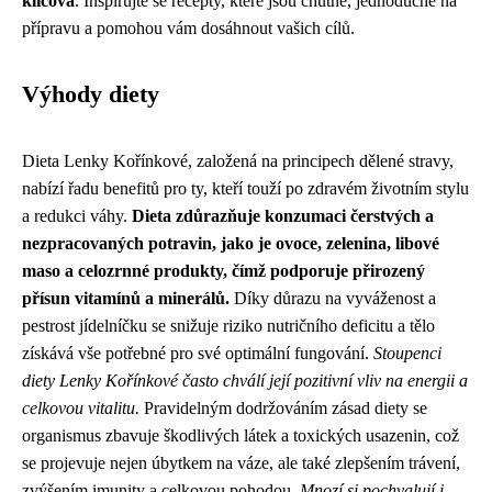
klíčová
. Inspirujte se recepty, které jsou chutné, jednoduché na
přípravu a pomohou vám dosáhnout vašich cílů.
Výhody diety
Dieta Lenky Kořínkové, založená na principech dělené stravy,
nabízí řadu benefitů pro ty, kteří touží po zdravém životním stylu
a redukci váhy.
Dieta zdůrazňuje konzumaci čerstvých a
nezpracovaných potravin, jako je ovoce, zelenina, libové
maso a celozrnné produkty, čímž podporuje přirozený
přísun vitamínů a minerálů.
Díky důrazu na vyváženost a
pestrost jídelníčku se snižuje riziko nutričního deficitu a tělo
získává vše potřebné pro své optimální fungování.
Stoupenci
diety Lenky Kořínkové často chválí její pozitivní vliv na energii a
celkovou vitalitu.
Pravidelným dodržováním zásad diety se
organismus zbavuje škodlivých látek a toxických usazenin, což
se projevuje nejen úbytkem na váze, ale také zlepšením trávení,
zvýšením imunity a celkovou pohodou.
Mnozí si pochvalují i