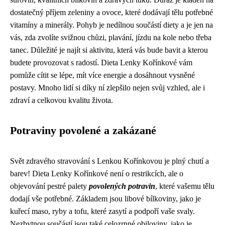
dostatečný příjem zeleniny a ovoce, které dodávají tělu potřebné
vitamíny a minerály. Pohyb je nedílnou součástí diety a je jen na
vás, zda zvolíte svižnou chůzi, plavání, jízdu na kole nebo třeba
tanec. Důležité je najít si aktivitu, která vás bude bavit a kterou
budete provozovat s radostí. Dieta Lenky Kořínkové vám
pomůže cítit se lépe, mít více energie a dosáhnout vysněné
postavy. Mnoho lidí si díky ní zlepšilo nejen svůj vzhled, ale i
zdraví a celkovou kvalitu života.
Potraviny povolené a zakázané
Svět zdravého stravování s Lenkou Kořínkovou je plný chutí a
barev! Dieta Lenky Kořínkové není o restrikcích, ale o
objevování pestré palety
povolených potravin
, které vašemu tělu
dodají vše potřebné. Základem jsou libové bílkoviny, jako je
kuřecí maso, ryby a tofu, které zasytí a podpoří vaše svaly.
Nezbytnou součástí jsou také celozrnné obiloviny, jako je