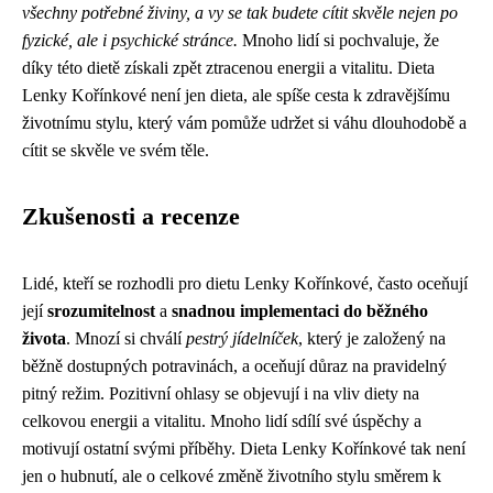
všechny potřebné živiny, a vy se tak budete cítit skvěle nejen po
fyzické, ale i psychické stránce.
Mnoho lidí si pochvaluje, že
díky této dietě získali zpět ztracenou energii a vitalitu. Dieta
Lenky Kořínkové není jen dieta, ale spíše cesta k zdravějšímu
životnímu stylu, který vám pomůže udržet si váhu dlouhodobě a
cítit se skvěle ve svém těle.
Zkušenosti a recenze
Lidé, kteří se rozhodli pro dietu Lenky Kořínkové, často oceňují
její
srozumitelnost
a
snadnou implementaci do běžného
života
. Mnozí si chválí
pestrý jídelníček
, který je založený na
běžně dostupných potravinách, a oceňují důraz na pravidelný
pitný režim. Pozitivní ohlasy se objevují i na vliv diety na
celkovou energii a vitalitu. Mnoho lidí sdílí své úspěchy a
motivují ostatní svými příběhy. Dieta Lenky Kořínkové tak není
jen o hubnutí, ale o celkové změně životního stylu směrem k