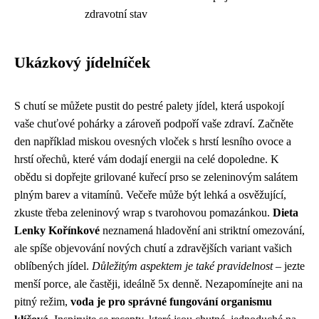
zdravotní stav
Ukázkový jídelníček
S chutí se můžete pustit do pestré palety jídel, která uspokojí
vaše chuťové pohárky a zároveň podpoří vaše zdraví. Začněte
den například miskou ovesných vloček s hrstí lesního ovoce a
hrstí ořechů, které vám dodají energii na celé dopoledne. K
obědu si dopřejte grilované kuřecí prso se zeleninovým salátem
plným barev a vitamínů. Večeře může být lehká a osvěžující,
zkuste třeba zeleninový wrap s tvarohovou pomazánkou.
Dieta
Lenky Kořínkové
neznamená hladovění ani striktní omezování,
ale spíše objevování nových chutí a zdravějších variant vašich
oblíbených jídel.
Důležitým aspektem je také pravidelnost
– jezte
menší porce, ale častěji, ideálně 5x denně. Nezapomínejte ani na
pitný režim,
voda je pro správné fungování organismu