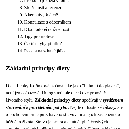
Pro koho je dieta vhodná
Zkušenosti a recenze
Alternativy k dietě
Konzultace s odborníkem
Dlouhodobá udržitelnost
Tipy pro motivaci
Časté chyby při dietě
Recept na zdravé jídlo
Základní principy diety
Dieta Lenky Kořínkové, známá také jako "hubnutí do plavek",
není jen o shazování kilogramů, ale o celkové proměně
životního stylu.
Základní principy diety
spočívají v
vyváženém
stravování
a
pravidelném pohybu
. Nejde o drastické zákazy, ale
o pochopení principů zdravého stravování a jejich začlenění do
běžného života. Strava je pestrá a chutná, plná čerstvých
surovin, kvalitních bílkovin a zdravých tuků. Důraz je kladen na