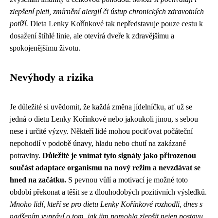
zlepšení pleti, zmírnění alergií či ústup chronických zdravotních
potíží.
Dieta Lenky Kořínkové tak nepředstavuje pouze cestu k
dosažení štíhlé linie, ale otevírá dveře k zdravějšímu a
spokojenějšímu životu.
Nevýhody a rizika
Je důležité si uvědomit, že každá změna jídelníčku, ať už se
jedná o dietu Lenky Kořínkové nebo jakoukoli jinou, s sebou
nese i určité výzvy. Někteří lidé mohou pociťovat počáteční
nepohodlí v podobě únavy, hladu nebo chutí na zakázané
potraviny.
Důležité je vnímat tyto signály jako přirozenou
součást adaptace organismu na nový režim a nevzdávat se
hned na začátku.
S pevnou vůlí a motivací je možné toto
období překonat a těšit se z dlouhodobých pozitivních výsledků.
Mnoho lidí, kteří se pro dietu Lenky Kořínkové rozhodli, dnes s
nadšením vypráví o tom, jak jim pomohla zlepšit nejen postavu,