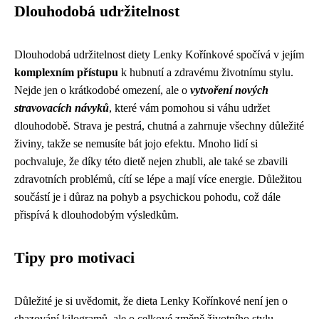
Dlouhodobá udržitelnost
Dlouhodobá udržitelnost diety Lenky Kořínkové spočívá v jejím
komplexním přístupu
k hubnutí a zdravému životnímu stylu.
Nejde jen o krátkodobé omezení, ale o
vytvoření nových
stravovacích návyků
, které vám pomohou si váhu udržet
dlouhodobě. Strava je pestrá, chutná a zahrnuje všechny důležité
živiny, takže se nemusíte bát jojo efektu. Mnoho lidí si
pochvaluje, že díky této dietě nejen zhubli, ale také se zbavili
zdravotních problémů, cítí se lépe a mají více energie. Důležitou
součástí je i důraz na pohyb a psychickou pohodu, což dále
přispívá k dlouhodobým výsledkům.
Tipy pro motivaci
Důležité je si uvědomit, že dieta Lenky Kořínkové není jen o
shazování kilogramů, ale o celkové změně životního stylu.