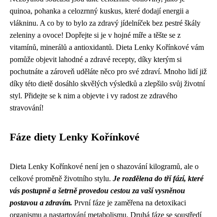
quinoa, pohanka a celozrnný kuskus, které dodají energii a
vlákninu. A co by to bylo za zdravý jídelníček bez pestré škály
zeleniny a ovoce! Dopřejte si je v hojné míře a těšte se z
vitamínů, minerálů a antioxidantů. Dieta Lenky Kořínkové vám
pomůže objevit lahodné a zdravé recepty, díky kterým si
pochutnáte a zároveň uděláte něco pro své zdraví. Mnoho lidí již
díky této dietě dosáhlo skvělých výsledků a zlepšilo svůj životní
styl. Přidejte se k nim a objevte i vy radost ze zdravého
stravování!
Fáze diety Lenky Kořínkové
Dieta Lenky Kořínkové není jen o shazování kilogramů, ale o
celkové proměně životního stylu.
Je rozdělena do tří fází, které
vás postupně a šetrně provedou cestou za vaší vysněnou
postavou a zdravím.
První fáze je zaměřena na detoxikaci
organismu a nastartování metabolismu. Druhá fáze se soustředí