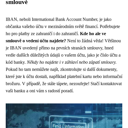
smlouvě
IBAN, neboli International Bank Account Number, je jako
občanka vašeho účtu v mezinárodním světě financí. Potřebujete
ho pro platby ze zahraničí i do zahraničí.
Kde ho ale ve
smlouvě o vedení účtu najdete?
Není to žádná věda! Většinou
je IBAN uvedený přímo na prvních stranách smlouvy, hned
vedle dalších důležitých údajů o vašem účtu, jako je číslo účtu a
kód banky.
Někdy ho najdete i v záhlaví nebo zápatí smlouvy.
Pokud ho tam nemůžete najít, zkontrolujte si další dokumenty,
které jste k účtu dostali, například platební kartu nebo informační
brožuru. V případě, že stále tápete, nezoufejte! Stačí kontaktovat
vaši banku a oni vám s radostí poradí.