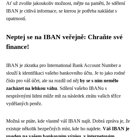
Ať už zvolíte jakoukoliv možnost, mějte na paměti, že sdělení
IBAN je citlivá informace, se kterou je potřeba nakládat s
opatrností.
Neptej se na IBAN veřejně: Chraňte své
finance!
IBAN je zkratka pro International Bank Account Number a
slouží k identifikaci vašeho bankovního účtu. Je to jako rodné
číslo pro váš účet, ale na rozdíl od něj
by se s ním nemělo
zacházet na lehkou váhu
. Sdílení vašeho IBANu s
nesprávnými lidmi může mít za následek ztrátu vašich těžce
vydělaných peněz.
Možná se ptáte, kde vlastně váš IBAN najít. Dobrá zpráva je, že
existuje několik bezpečných míst, kde ho najdete.
Váš IBAN je
uveden na vašem bankovním výpisu, v internetovém