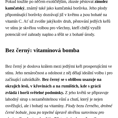
Pokud toužíte po něčem exotičtějším, zkuste pěstovat
zimolez
kamčatský
, známý také jako kamčatská borůvka. Jeho plody
připomínající borůvky dozrávají již v květnu a jsou bohaté na
vitamín C. Ať už zvolíte jakýkoliv druh, pěstování jedlých keřů
ve stínu je skvělou volbou pro všechny, kteří chtějí využít
potenciál své zahrady naplno a těšit se z bohaté úrody.
Bez černý: vitamínová bomba
Bez černý je doslova králem mezi jedlými keři prosperujícími ve
stínu. Jeho nenáročnost a odolnost z něj dělají ideální volbu i pro
začínající zahrádkáře.
Bez černý se s oblibou usazuje na
okrajích lesů, v křovinách a na rumištích, kde s grácií
zvládá i horší světelné podmínky.
Z jeho květů se připravuje
lahodný sirup s nezaměnitelnou vůní a chutí, který je nejen
osvěžující, ale i bohatý na vitamíny.
Plody bezu černého, drobné
černé bobule, jsou po tepelné úpravě skvělou surovinou pro