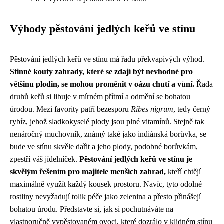
Výhody pěstování jedlých keřů ve stínu
Pěstování jedlých keřů ve stínu má řadu překvapivých výhod.
Stinné kouty zahrady, které se zdají být nevhodné pro
většinu plodin, se mohou proměnit v oázu chutí a vůní.
Řada
druhů keřů si libuje v mírném přítmí a odmění se bohatou
úrodou. Mezi favority patří bezesporu
Ribes nigrum
, tedy černý
rybíz, jehož sladkokyselé plody jsou plné vitamínů. Stejně tak
nenáročný muchovník, známý také jako indiánská borůvka, se
bude ve stínu skvěle dařit a jeho plody, podobné borůvkám,
zpestří váš jídelníček.
Pěstování jedlých keřů ve stínu je
skvělým řešením pro majitele menších zahrad,
kteří chtějí
maximálně využít každý kousek prostoru. Navíc, tyto odolné
rostliny nevyžadují tolik péče jako zelenina a přesto přinášejí
bohatou úrodu. Představte si, jak si pochutnáváte na
vlastnoručně vypěstovaném ovoci, které dozrálo v klidném stínu