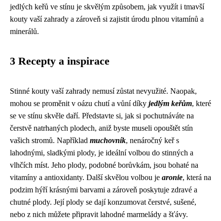
jedlých keřů ve stínu je skvělým způsobem, jak využít i tmavší
kouty vaší zahrady a zároveň si zajistit úrodu plnou vitamínů a
minerálů.
3 Recepty a inspirace
Stinné kouty vaší zahrady nemusí zůstat nevyužité. Naopak,
mohou se proměnit v oázu chutí a vůní díky
jedlým keřům
, které
se ve stínu skvěle daří. Představte si, jak si pochutnáváte na
čerstvě natrhaných plodech, aniž byste museli opouštět stín
vašich stromů. Například
muchovník
, nenáročný keř s
lahodnými, sladkými plody, je ideální volbou do stinných a
vlhčích míst. Jeho plody, podobné borůvkám, jsou bohaté na
vitamíny a antioxidanty. Další skvělou volbou je
aronie
, která na
podzim hýří krásnými barvami a zároveň poskytuje zdravé a
chutné plody. Její plody se dají konzumovat čerstvé, sušené,
nebo z nich můžete připravit lahodné marmelády a šťávy.