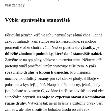
vaší zahrady.
Výběr správného stanoviště
Pěstování jedlých keřů ve stínu nemusí být žádná věda! Stinná
zákoutí zahrady, kam slunce jen tak nepronikne, se mohou
proměnit v oázu chutí a vůní.
Než se pustíte do výsadby, je
důležité zhodnotit podmínky, které dané stanoviště nabízí.
Zaměřte se na typ půdy, vlhkost a intenzitu stínu. Některé keře
preferují vlhčí prostředí, jiným vyhovuje sušší zem.
Výběr
správného druhu je klíčem k úspěchu.
Pro inspiraci,
muchovník olšolistý, známý pro své sladké plody, si libuje v
polostínu a kyselejší půdě. Naopak, dřín obecný, jehož plody
jsou bohaté na vitamín C, zvládne i sušší stanoviště a ocení více
slunečních paprsků.
Nebojte se experimentovat a kombinovat
různé druhy.
Vytvoříte tak nejen krásný a užitečný prvek vaší
zahrady, ale také si zajistíte bohatou úrodu po celý rok.