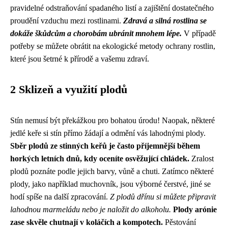
pravidelné odstraňování spadaného listí a zajištění dostatečného
proudění vzduchu mezi rostlinami.
Zdravá a silná rostlina se
dokáže škůdcům a chorobám ubránit mnohem lépe.
V případě
potřeby se můžete obrátit na ekologické metody ochrany rostlin,
které jsou šetrné k přírodě a vašemu zdraví.
2 Sklizeň a využití plodů
Stín nemusí být překážkou pro bohatou úrodu! Naopak, některé
jedlé keře si stín přímo žádají a odmění vás lahodnými plody.
Sběr plodů ze stinných keřů je často příjemnější během
horkých letních dnů, kdy oceníte osvěžující chládek.
Zralost
plodů poznáte podle jejich barvy, vůně a chuti. Zatímco některé
plody, jako například muchovník, jsou výborné čerstvé, jiné se
hodí spíše na další zpracování.
Z plodů dřínu si můžete připravit
lahodnou marmeládu nebo je naložit do alkoholu.
Plody arónie
zase skvěle chutnají v koláčích a kompotech.
Pěstování