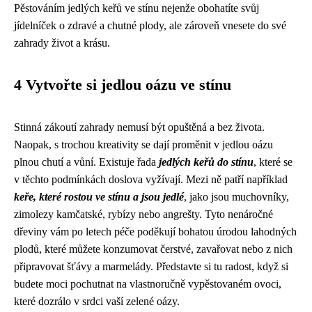
Pěstováním jedlých keřů ve stínu nejenže obohatíte svůj
jídelníček o zdravé a chutné plody, ale zároveň vnesete do své
zahrady život a krásu.
4 Vytvořte si jedlou oázu ve stínu
Stinná zákoutí zahrady nemusí být opuštěná a bez života.
Naopak, s trochou kreativity se dají proměnit v jedlou oázu
plnou chutí a vůní. Existuje řada
jedlých keřů do stínu
, které se
v těchto podmínkách doslova vyžívají. Mezi ně patří například
keře, které rostou ve stínu a jsou jedlé
, jako jsou muchovníky,
zimolezy kamčatské, rybízy nebo angrešty. Tyto nenáročné
dřeviny vám po letech péče poděkují bohatou úrodou lahodných
plodů, které můžete konzumovat čerstvé, zavařovat nebo z nich
připravovat šťávy a marmelády. Představte si tu radost, když si
budete moci pochutnat na vlastnoručně vypěstovaném ovoci,
které dozrálo v srdci vaší zelené oázy.