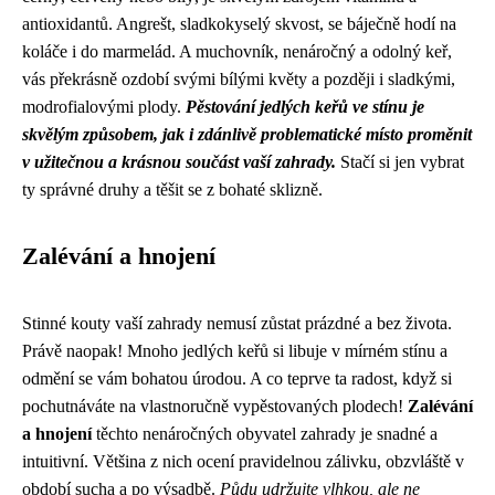
antioxidantů. Angrešt, sladkokyselý skvost, se báječně hodí na
koláče i do marmelád. A muchovník, nenáročný a odolný keř,
vás překrásně ozdobí svými bílými květy a později i sladkými,
modrofialovými plody.
Pěstování jedlých keřů ve stínu je
skvělým způsobem, jak i zdánlivě problematické místo proměnit
v užitečnou a krásnou součást vaší zahrady.
Stačí si jen vybrat
ty správné druhy a těšit se z bohaté sklizně.
Zalévání a hnojení
Stinné kouty vaší zahrady nemusí zůstat prázdné a bez života.
Právě naopak! Mnoho jedlých keřů si libuje v mírném stínu a
odmění se vám bohatou úrodou. A co teprve ta radost, když si
pochutnáváte na vlastnoručně vypěstovaných plodech!
Zalévání
a hnojení
těchto nenáročných obyvatel zahrady je snadné a
intuitivní. Většina z nich ocení pravidelnou zálivku, obzvláště v
období sucha a po výsadbě.
Půdu udržujte vlhkou, ale ne