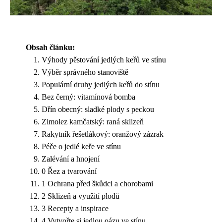
Obsah článku:
Výhody pěstování jedlých keřů ve stínu
Výběr správného stanoviště
Populární druhy jedlých keřů do stínu
Bez černý: vitamínová bomba
Dřín obecný: sladké plody s peckou
Zimolez kamčatský: raná sklizeň
Rakytník řešetlákový: oranžový zázrak
Péče o jedlé keře ve stínu
Zalévání a hnojení
0 Řez a tvarování
1 Ochrana před škůdci a chorobami
2 Sklizeň a využití plodů
3 Recepty a inspirace
4 Vytvořte si jedlou oázu ve stínu