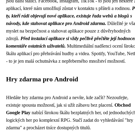
jsou další stálicí. Facebook, Instagram, TikTok - to jsou jen některé 
aplikací, které nám umožňují zůstat v kontaktu s přáteli a rodinou.
P
ty, kteří rádi objevují nové aplikace, existuje řada webů a blogů s
návody, kde stahovat aplikace pro Android zdarma.
Důležité je vš
myslet na bezpečnost a stahovat aplikace pouze z důvěryhodných
zdrojů.
Před instalací aplikace si vždy pečlivě přečtěte její hodnoce
komentáře ostatních uživatelů.
Multimediální nadšenci ocení širok
škálu aplikací pro přehrávání hudby a videa. Spotify, YouTube, Netf
- to je jen malá ochutnávka z nepřeberného množství možností.
Hry zdarma pro Android
Hledáte hry zdarma pro Android a nevíte, kde začít? Nezoufejte,
existuje spousta možností, jak si užít zábavu bez placení.
Obchod
Google Play
nabízí širokou škálu bezplatných her, od jednoduchýc
logických her po komplexní RPG. Stačí zadat do vyhledávání "hry
zdarma" a procházet tisíce dostupných titulů.