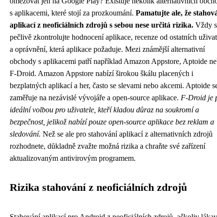
omezovat jen na Google Play? Existuje několik alternativních obch
s aplikacemi, které stojí za prozkoumání.
Pamatujte ale, že stahov
aplikací z neoficiálních zdrojů s sebou nese určitá rizika.
Vždy s
pečlivě zkontrolujte hodnocení aplikace, recenze od ostatních uživa
a oprávnění, která aplikace požaduje. Mezi známější alternativní
obchody s aplikacemi patří například Amazon Appstore, Aptoide n
F-Droid. Amazon Appstore nabízí širokou škálu placených i
bezplatných aplikací a her, často se slevami nebo akcemi. Aptoide s
zaměřuje na nezávislé vývojáře a open-source aplikace.
F-Droid je 
ideální volbou pro uživatele, kteří kladou důraz na soukromí a
bezpečnost, jelikož nabízí pouze open-source aplikace bez reklam a
sledování.
Než se ale pro stahování aplikací z alternativních zdrojů
rozhodnete, důkladně zvažte možná rizika a chraňte své zařízení
aktualizovaným antivirovým programem.
Rizika stahování z neoficiálních zdrojů
Stahování aplikací pro Android z neoficiálních zdrojů, ačkoliv lákav