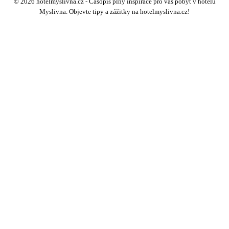
© 2026 hotelmyslivna.cz - Časopis plný inspirace pro váš pobyt v hotelu
Myslivna. Objevte tipy a zážitky na hotelmyslivna.cz!