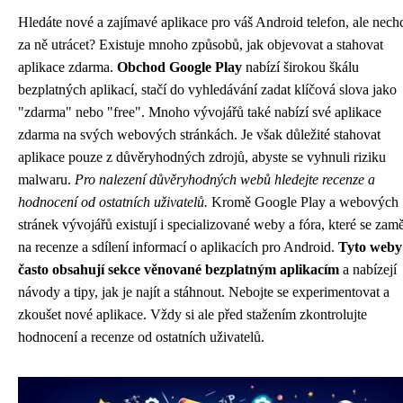
Hledáte nové a zajímavé aplikace pro váš Android telefon, ale nech
za ně utrácet? Existuje mnoho způsobů, jak objevovat a stahovat
aplikace zdarma.
Obchod Google Play
nabízí širokou škálu
bezplatných aplikací, stačí do vyhledávání zadat klíčová slova jako
"zdarma" nebo "free". Mnoho vývojářů také nabízí své aplikace
zdarma na svých webových stránkách. Je však důležité stahovat
aplikace pouze z důvěryhodných zdrojů, abyste se vyhnuli riziku
malwaru.
Pro nalezení důvěryhodných webů hledejte recenze a
hodnocení od ostatních uživatelů.
Kromě Google Play a webových
stránek vývojářů existují i specializované weby a fóra, které se zamě
na recenze a sdílení informací o aplikacích pro Android.
Tyto weby
často obsahují sekce věnované bezplatným aplikacím
a nabízejí
návody a tipy, jak je najít a stáhnout. Nebojte se experimentovat a
zkoušet nové aplikace. Vždy si ale před stažením zkontrolujte
hodnocení a recenze od ostatních uživatelů.