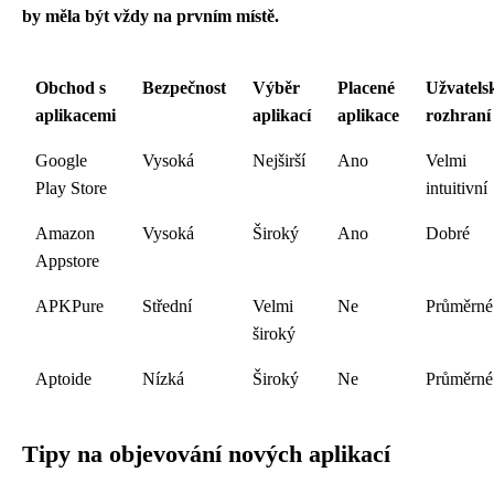
by měla být vždy na prvním místě.
Obchod s
Bezpečnost
Výběr
Placené
Užvatels
aplikacemi
aplikací
aplikace
rozhraní
Google
Vysoká
Nejširší
Ano
Velmi
Play Store
intuitivní
Amazon
Vysoká
Široký
Ano
Dobré
Appstore
APKPure
Střední
Velmi
Ne
Průměrné
široký
Aptoide
Nízká
Široký
Ne
Průměrné
Tipy na objevování nových aplikací