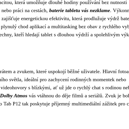
citou, která umožňuje dlouhé hodiny používání bez nutnosti
r nebo práci na cestách,
baterie tabletu vás nezklame
. Výkon
jišťuje energetickou efektivitu, která prodlužuje výdrž bate
ynulý chod aplikací a multitasking bez obav z rychlého vyb
chny, kteří hledají tablet s dlouhou výdrží a spolehlivým vý
átem a zvukem, které uspokojí běžné uživatele. Hlavní fotoa
ího světla, ideální pro zachycení rodinných momentek nebo
videohovory s blízkými, ať už jde o rychlý chat s rodinou ne
í Dolby Atmos
vás vtáhnou do děje filmů a seriálů. Zvuk je bo
vo Tab P12 tak poskytuje příjemný multimediální zážitek pro 