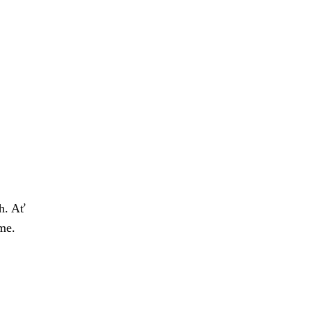
h. Ať
me.