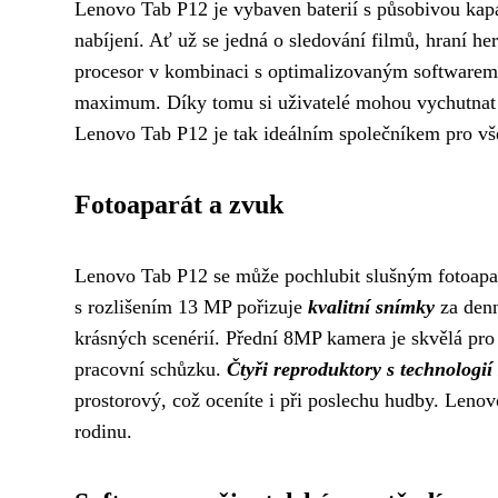
Lenovo Tab P12 je vybaven baterií s působivou kapa
nabíjení. Ať už se jedná o sledování filmů, hraní he
procesor v kombinaci s optimalizovaným softwarem za
maximum. Díky tomu si uživatelé mohou vychutnat pl
Lenovo Tab P12 je tak ideálním společníkem pro vše
Fotoaparát a zvuk
Lenovo Tab P12 se může pochlubit slušným fotoapar
s rozlišením 13 MP pořizuje
kvalitní snímky
za denn
krásných scenérií. Přední 8MP kamera je skvělá pro 
pracovní schůzku.
Čtyři reproduktory s technologi
prostorový, což oceníte i při poslechu hudby. Leno
rodinu.