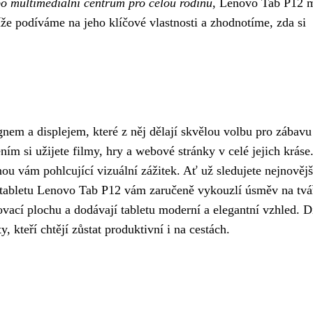
bo multimediální centrum pro celou rodinu
, Lenovo Tab P12 
líže podíváme na jeho klíčové vlastnosti a zhodnotíme, zda si
m a displejem, které z něj dělají skvělou volbu pro zábavu
ím si užijete filmy, hry a webové stránky v celé jejich kráse
ou vám pohlcující vizuální zážitek. Ať už sledujete nejnovějš
j tabletu Lenovo Tab P12 vám zaručeně vykouzlí úsměv na tvá
vací plochu a dodávají tabletu moderní a elegantní vzhled. D
kteří chtějí zůstat produktivní i na cestách.