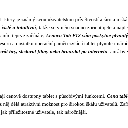
který je známý svou uživatelskou přívětivostí a širokou šká
čisté a intuitivní
, takže se v něm snadno zorientujete a najde
s ním teprve začínáte,
Lenovo Tab P12 vám poskytne plynulý
oru a dostatku operační paměti zvládá tablet plynule i nároč
rát hry, sledovat filmy nebo brouzdat po internetu
, aniž by 
dají cenově dostupný tablet s působivými funkcemi.
Cena tabl
 z něj dělá atraktivní možnost pro širokou škálu uživatelů. Zař
ak příležitostné uživatele, tak náročnější.