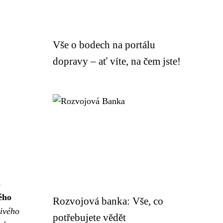
Vše o bodech na portálu
dopravy – ať víte, na čem jste!
s
ého
Rozvojová banka: Vše, co
livého
potřebujete vědět