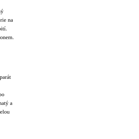
ný
rie na
ití.
konem.
parát
bo
hatý a
celou