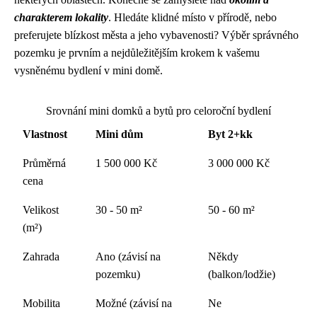
charakterem lokality
. Hledáte klidné místo v přírodě, nebo
preferujete blízkost města a jeho vybavenosti? Výběr správného
pozemku je prvním a nejdůležitějším krokem k vašemu
vysněnému bydlení v mini domě.
Srovnání mini domků a bytů pro celoroční bydlení
Vlastnost
Mini dům
Byt 2+kk
Průměrná
1 500 000 Kč
3 000 000 Kč
cena
Velikost
30 - 50 m²
50 - 60 m²
(m²)
Zahrada
Ano (závisí na
Někdy
pozemku)
(balkon/lodžie)
Mobilita
Možné (závisí na
Ne