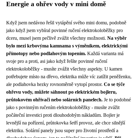
Energie a ohřev vody v mini domě
Když jsem nedávno řešil vytápění svého mini domu, podobně
jako když jsem vybíral
povinné ručení elektrokoloběžky
pro
dceru, musel jsem pečlivě zvážit všechny možnosti.
Na výběr
bylo mezi krbovýma kamnama s výměníkem, elektrickými
přímotopy nebo podlahovým topením.
Každá varianta má
svoje pro a proti, asi jako když řešíte povinné ručení
elektrokoloběžky - musíte zvážit všechny aspekty. U kamen
potřebujete místo na dřevo, elektrika může víc zatížit peněženku,
ale podlahovka hezky rovnoměrně vytopí prostor.
Co se týče
ohřevu vody, můžete sáhnout po elektrickém bojleru,
průtokovém ohřívači nebo solárních panelech.
Je to podobné
jako s povinným ručením elektrokoloběžky - musíte zvážit
počáteční investici proti dlouhodobým nákladům. Bojler je
levnější na pořízení, průtokovka šetří provoz, ale chce silnější
elektriku. Solární panely jsou super pro životní prostředí a