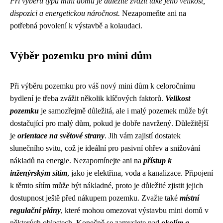
Při výběru typu mini domu je důležité zvážit také jeho velikost,
dispozici a energetickou náročnost.
Nezapomeňte ani na
potřebná povolení k výstavbě a kolaudaci.
Výběr pozemku pro mini dům
Při výběru pozemku pro váš nový mini dům k celoročnímu
bydlení je třeba zvážit několik klíčových faktorů.
Velikost
pozemku
je samozřejmě důležitá, ale i malý pozemek může být
dostačující pro malý dům, pokud je dobře navržený. Důležitější
je
orientace na světové strany
. Jih vám zajistí dostatek
slunečního svitu, což je ideální pro pasivní ohřev a snižování
nákladů na energie. Nezapomínejte ani na
přístup k
inženýrským sítím
, jako je elektřina, voda a kanalizace. Připojení
k těmto sítím může být nákladné, proto je důležité zjistit jejich
dostupnost ještě před nákupem pozemku. Zvažte také
místní
regulační plány
, které mohou omezovat výstavbu mini domů v
některých oblastech. Konečně se zamyslete nad
okolím a