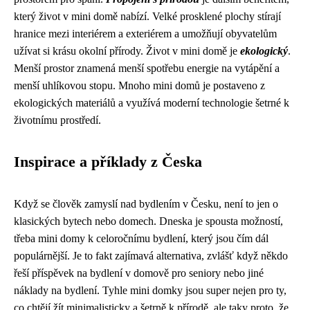
který život v mini domě nabízí. Velké prosklené plochy stírají
hranice mezi interiérem a exteriérem a umožňují obyvatelům
užívat si krásu okolní přírody. Život v mini domě je
ekologický
.
Menší prostor znamená menší spotřebu energie na vytápění a
menší uhlíkovou stopu. Mnoho mini domů je postaveno z
ekologických materiálů a využívá moderní technologie šetrné k
životnímu prostředí.
Inspirace a příklady z Česka
Když se člověk zamyslí nad bydlením v Česku, není to jen o
klasických bytech nebo domech. Dneska je spousta možností,
třeba mini domy k celoročnímu bydlení, který jsou čím dál
populárnější. Je to fakt zajímavá alternativa, zvlášť když někdo
řeší
příspěvek na bydlení v domově pro seniory
nebo jiné
náklady na bydlení. Tyhle mini domky jsou super nejen pro ty,
co chtějí žít minimalisticky a šetrně k přírodě, ale taky proto, že