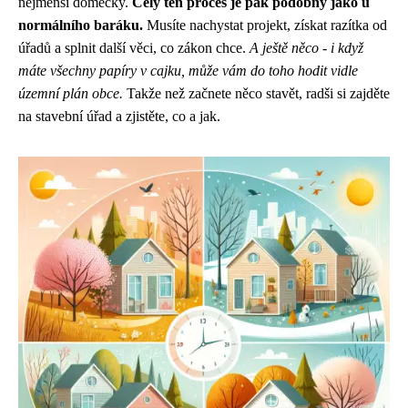
nejmenší domečky.
Celý ten proces je pak podobný jako u
normálního baráku.
Musíte nachystat projekt, získat razítka od
úřadů a splnit další věci, co zákon chce.
A ještě něco - i když
máte všechny papíry v cajku, může vám do toho hodit vidle
územní plán obce.
Takže než začnete něco stavět, radši si zajděte
na stavební úřad a zjistěte, co a jak.