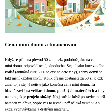
Cena mini domu a financování
Když se ptáte na převod 50 zl to czk, podobně jako na cenu
mini domu, odpověď není jednoduchá. Stejně jako kurz zlotého
kolísá (aktuální kurz 50 zl to czk najdete
tady
), i ceny domů se
fakt mění každou chvíli. Kolik přesně dostanete za 50 zl to czk
zítra, to je stejně nejisté jako konečná cena mini domu. Ta
hlavně závisí na
velikosti domu
,
použitých materiálech
a taky
na tom, jak je
projekt složitý
. No jasně že když postavíte menší
baráček ze dřeva, vyjde vás to levněji než nějaká velká vila s
extra vychytávkama a drahými materiály.