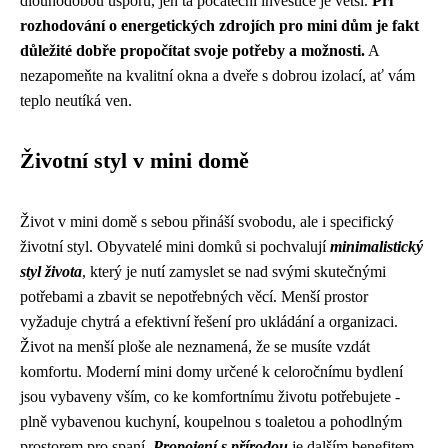
dlouhodobou úsporu, jen ta počáteční investice je větší.
Při
rozhodování o energetických zdrojích pro mini dům je fakt
důležité dobře propočítat svoje potřeby a možnosti.
A
nezapomeňte na kvalitní okna a dveře s dobrou izolací, ať vám
teplo neutíká ven.
Životní styl v mini domě
Život v mini domě s sebou přináší svobodu, ale i specifický
životní styl. Obyvatelé mini domků si pochvalují
minimalistický
styl života
, který je nutí zamyslet se nad svými skutečnými
potřebami a zbavit se nepotřebných věcí. Menší prostor
vyžaduje chytrá a efektivní řešení pro ukládání a organizaci.
Život na menší ploše ale neznamená, že se musíte vzdát
komfortu. Moderní mini domy určené k celoročnímu bydlení
jsou vybaveny vším, co ke komfortnímu životu potřebujete -
plně vybavenou kuchyní, koupelnou s toaletou a pohodlným
prostorem pro spaní.
Propojení s přírodou
je dalším benefitem,