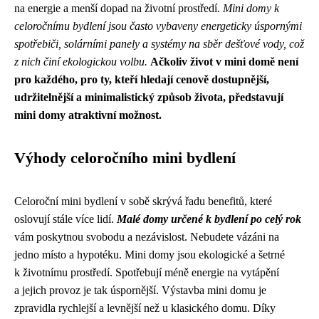
na energie a menší dopad na životní prostředí.
Mini domy k
celoročnímu bydlení jsou často vybaveny energeticky úspornými
spotřebiči, solárními panely a systémy na sběr dešťové vody, což
z nich činí ekologickou volbu.
Ačkoliv život v mini domě není
pro každého, pro ty, kteří hledají cenově dostupnější,
udržitelnější a minimalistický způsob života, představují
mini domy atraktivní možnost.
Výhody celoročního mini bydlení
Celoroční mini bydlení v sobě skrývá řadu benefitů, které
oslovují stále více lidí.
Malé domy určené k bydlení po celý rok
vám poskytnou svobodu a nezávislost. Nebudete vázáni na
jedno místo a hypotéku. Mini domy jsou ekologické a šetrné
k životnímu prostředí. Spotřebují méně energie na vytápění
a jejich provoz je tak úspornější. Výstavba mini domu je
zpravidla rychlejší a levnější než u klasického domu. Díky