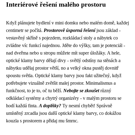
Interiérové řešení malého prostoru
Když plánujete bydlení v mini domku nebo malém domě, každej
centimetr se počítá.
Prostorově úsporná řešení
jsou základ -
vestavěný skříně s pojezdem, rozkládací stoly a nábytek co
zvládne víc funkcí najednou. Jděte do výšky, tam je potenciál -
nad dveřma nebo u stropu můžete mít super úložáky. A hele,
optické klamy barvy
dělají divy - světlý odstíny na stěnách a
nábytku udělaj prostor větší, no a velký okna pustěj dovnitř
spoustu světla. Optické klamy barvy jsou fakt užitečný, když
potřebujete vizuálně zvětšit malej prostor. Minimalismus a
funkčnost, to je to, oč tu běží.
Nebojte se zkoušet
různý
odkládací systémy a chytrý organizéry - v malým prostoru se
hodí každá finta.
A doplňky?
Ty nesmí chybět! Správně
umístěný zrcadla jsou další optické klamy barvy, co dokážou
kouzla s prostorem a přidaj mu šmrnc.