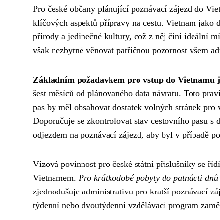
Pro české občany plánující poznávací zájezd do Vie
klíčových aspektů přípravy na cestu. Vietnam jako d
přírody a jedinečné kultury, což z něj činí ideální
však nezbytné věnovat patřičnou pozornost všem adm
Základním požadavkem pro vstup do Vietnamu je
šest měsíců od plánovaného data návratu. Toto pravi
pas by měl obsahovat dostatek volných stránek pro v
Doporučuje se zkontrolovat stav cestovního pasu s
odjezdem na poznávací zájezd, aby byl v případě po
Vízová povinnost pro české státní příslušníky se ř
Vietnamem.
Pro krátkodobé pobyty do patnácti dnů
zjednodušuje administrativu pro kratší poznávací záje
týdenní nebo dvoutýdenní vzdělávací program zaměře