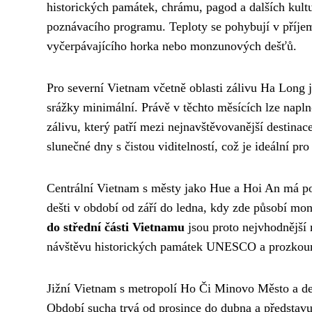
historických památek, chrámu, pagod a dalších kultu
poznávacího programu. Teploty se pohybují v příje
vyčerpávajícího horka nebo monzunových dešťů.
Pro severní Vietnam včetně oblasti zálivu Ha Long 
srážky minimální. Právě v těchto měsících lze napl
zálivu, který patří mezi nejnavštěvovanější destina
slunečné dny s čistou viditelností, což je ideální pr
Centrální Vietnam s městy jako Hue a Hoi An má pon
dešti v období od září do ledna, kdy zde působí mo
do střední části Vietnamu
jsou proto nejvhodnější m
návštěvu historických památek UNESCO a prozkoum
Jižní Vietnam s metropolí Ho Či Minovo Město a d
Období sucha trvá od prosince do dubna a představ