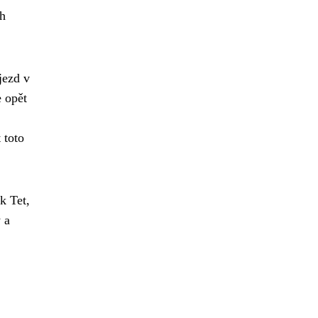
ch
jezd v
e opět
 toto
k Tet,
 a