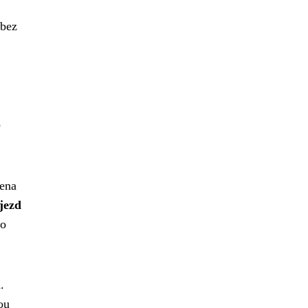
 bez
é
žena
jezd
ro
.
ou