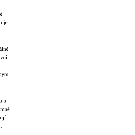
né
m je
álně
ovní
aným
u a
amně
ují
.