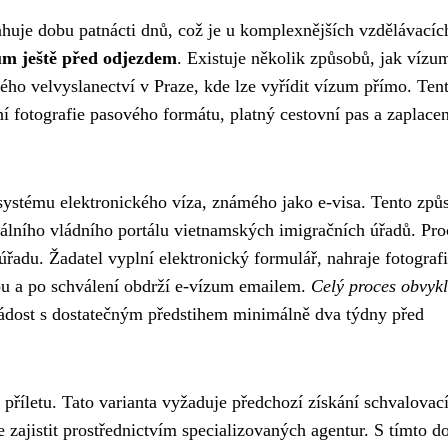
huje dobu patnácti dnů, což je u komplexnějších vzdělávacíc
zum ještě před odjezdem
. Existuje několik způsobů, jak vízu
kého velvyslanectví v Praze, kde lze vyřídit vízum přímo. Ten
í fotografie pasového formátu, platný cestovní pas a zaplacen
 systému elektronického víza, známého jako e-visa. Tento způ
iálního vládního portálu vietnamských imigračních úřadů. Pro
řadu. Žadatel vyplní elektronický formulář, nahraje fotografi
tou a po schválení obdrží e-vízum emailem.
Celý proces obvykl
žádost s dostatečným předstihem minimálně dva týdny před
o příletu. Tato varianta vyžaduje předchozí získání schvalovac
 zajistit prostřednictvím specializovaných agentur. S tímto 