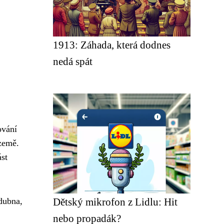
1913: Záhada, která dodnes
nedá spát
ování
země.
st
dubna,
Dětský mikrofon z Lidlu: Hit
nebo propadák?