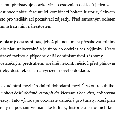
tnamu představuje otázka víz a cestovních dokladů jeden z
estinace nabízí fascinující kombinaci bohaté historie, úchvat
 místo pro vzdělávací poznávací zájezdy. Před samotným odlete
inistrativním náležitostem.
 platný cestovní pas
, jehož platnost musí přesahovat minim
dlo platí univerzálně a je třeba ho dodržet bez výjimky. Cest
ízové razítko a případné další administrativní záznamy.
 dostatečným předstihem, ideálně několik měsíců před plánov
třeby dostatek času na vyřízení nového dokladu.
ídí aktuálními mezinárodními dohodami mezi Českou republiko
 mohou čeští občané vstoupit do Vietnamu bez víza
, což význ
zdy. Tato výhoda je obzvláště užitečná pro turisty, kteří plán
ný na poznání vietnamské kultury, historie a přírodních krás