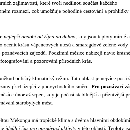
rních zajímavostí, které tvoří nedílnou součást každého
mném rozmezí, což umožňuje pohodlné cestování a prohlídky
je
nejlepší období od října do dubna
, kdy jsou teploty mírné a
no ocenit krásu vápencových útesů a smaragdově zelené vody
ce poznávacích zájezdů. Podzimní měsíce nabízejí navíc krásn
o fotografování a pozorování přírodních krás.
ěkud odlišný klimatický režim. Tato oblast je nejvíce posti
nzuny přicházející z jihovýchodního směru.
Pro poznávací zá
ěsíce únor až srpen, kdy je počasí stabilnější a příznivější p
ávání starobylých měst.
eltou Mekongu má tropické klima s dvěma hlavními obdobími
uje
ideální čas pro poznávací aktivity
v této oblasti. Teploty js