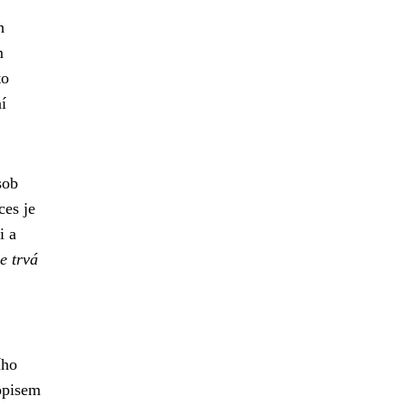
h
m
to
í
sob
ces je
i a
e trvá
ího
dopisem