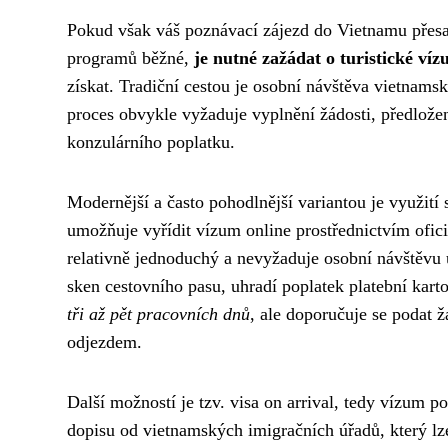
Pokud však váš poznávací zájezd do Vietnamu přesa
programů běžné,
je nutné zažádat o turistické ví
získat. Tradiční cestou je osobní návštěva vietnams
proces obvykle vyžaduje vyplnění žádosti, předložen
konzulárního poplatku.
Modernější a často pohodlnější variantou je využití
umožňuje vyřídit vízum online prostřednictvím ofic
relativně jednoduchý a nevyžaduje osobní návštěvu ú
sken cestovního pasu, uhradí poplatek platební kar
tři až pět pracovních dnů
, ale doporučuje se podat 
odjezdem.
Další možností je tzv. visa on arrival, tedy vízum p
dopisu od vietnamských imigračních úřadů, který lze