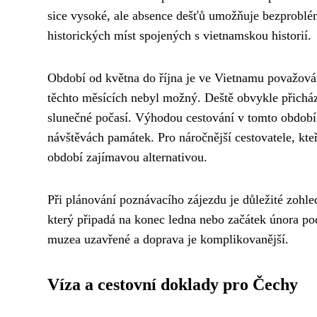
sice vysoké, ale absence dešťů umožňuje bezproblé
historických míst spojených s vietnamskou historií.
Období od května do října je ve Vietnamu považová
těchto měsících nebyl možný. Deště obvykle přicház
slunečné počasí. Výhodou cestování v tomto období j
návštěvách památek. Pro náročnější cestovatele, kteř
období zajímavou alternativou.
Při plánování poznávacího zájezdu je důležité zohle
který připadá na konec ledna nebo začátek února p
muzea uzavřené a doprava je komplikovanější.
Víza a cestovní doklady pro Čechy