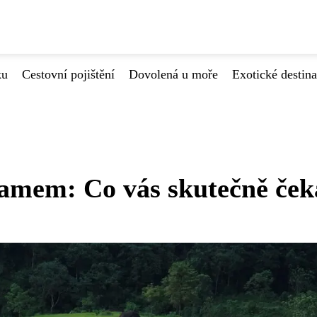
ku
Cestovní pojištění
Dovolená u moře
Exotické destin
namem: Co vás skutečně ček