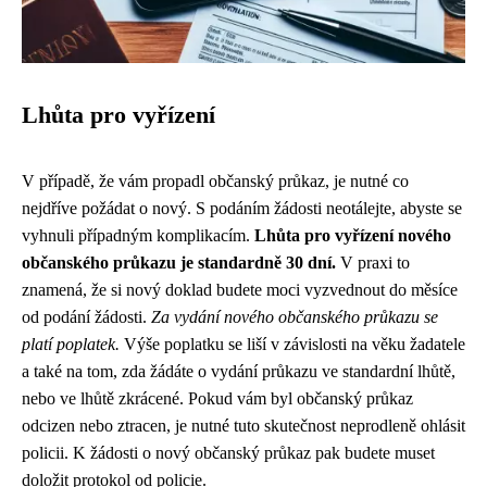
Lhůta pro vyřízení
V případě, že vám propadl občanský průkaz, je nutné co
nejdříve požádat o nový. S podáním žádosti neotálejte, abyste se
vyhnuli případným komplikacím.
Lhůta pro vyřízení nového
občanského průkazu je standardně 30 dní.
V praxi to
znamená, že si nový doklad budete moci vyzvednout do měsíce
od podání žádosti.
Za vydání nového občanského průkazu se
platí poplatek.
Výše poplatku se liší v závislosti na věku žadatele
a také na tom, zda žádáte o vydání průkazu ve standardní lhůtě,
nebo ve lhůtě zkrácené. Pokud vám byl občanský průkaz
odcizen nebo ztracen, je nutné tuto skutečnost neprodleně ohlásit
policii. K žádosti o nový občanský průkaz pak budete muset
doložit protokol od policie.