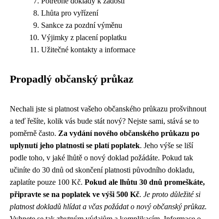
Potřebné doklady k žádosti
Lhůta pro vyřízení
Sankce za pozdní výměnu
Výjimky z placení poplatku
Užitečné kontakty a informace
Propadlý občanský průkaz
Nechali jste si platnost vašeho občanského průkazu prošvihnout
a teď řešíte, kolik vás bude stát nový? Nejste sami, stává se to
poměrně často.
Za vydání nového občanského průkazu po
uplynutí jeho platnosti se platí poplatek
. Jeho výše se liší
podle toho, v jaké lhůtě o nový doklad požádáte. Pokud tak
učiníte do 30 dnů od skončení platnosti původního dokladu,
zaplatíte pouze 100 Kč.
Pokud ale lhůtu 30 dnů promeškáte,
připravte se na poplatek ve výši 500 Kč
.
Je proto důležité si
platnost dokladů hlídat a včas požádat o nový občanský průkaz.
Vyhnete se tak zbytným výdajům a komplikacím. Informace o