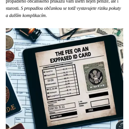
propadlého občanského průkazu vám ušetří nejen peníze, ale i
starosti.
S propadlou občankou se totiž vystavujete riziku pokuty
a dalším komplikacím.