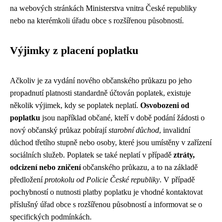
na webových stránkách Ministerstva vnitra České republiky
nebo na kterémkoli úřadu obce s rozšířenou působností.
Výjimky z placení poplatku
Ačkoliv je za vydání nového občanského průkazu po jeho
propadnutí platnosti standardně účtován poplatek, existuje
několik výjimek, kdy se poplatek neplatí.
Osvobozeni od
poplatku
jsou například občané, kteří v době podání žádosti o
nový občanský průkaz pobírají
starobní důchod
, invalidní
důchod třetího stupně nebo osoby, které jsou umístěny v zařízení
sociálních služeb. Poplatek se také neplatí v případě
ztráty,
odcizení nebo zničení
občanského průkazu, a to na základě
předložení
protokolu od Policie České republiky
. V případě
pochybností o nutnosti platby poplatku je vhodné kontaktovat
příslušný úřad obce s rozšířenou působností a informovat se o
specifických podmínkách.