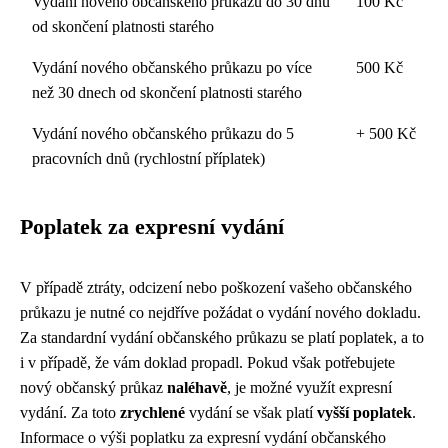
Vydání nového občanského průkazu do 30 dnů
100 Kč
od skončení platnosti starého
Vydání nového občanského průkazu po více
500 Kč
než 30 dnech od skončení platnosti starého
Vydání nového občanského průkazu do 5
+ 500 Kč
pracovních dnů (rychlostní příplatek)
Poplatek za expresní vydání
V případě ztráty, odcizení nebo poškození vašeho občanského
průkazu je nutné co nejdříve požádat o vydání nového dokladu.
Za standardní vydání občanského průkazu se platí poplatek, a to
i v případě, že vám doklad propadl. Pokud však potřebujete
nový občanský průkaz
naléhavě
, je možné využít expresní
vydání. Za toto
zrychlené
vydání se však platí
vyšší poplatek
.
Informace o výši poplatku za expresní vydání občanského