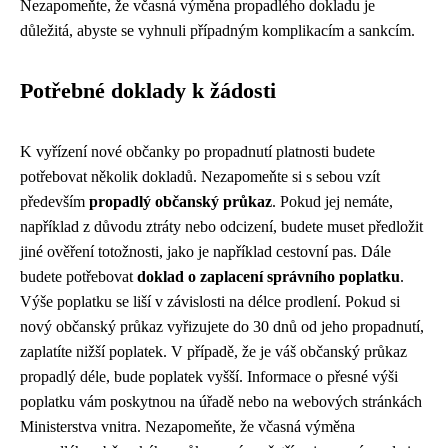
Nezapomeňte, že včasná výměna propadlého dokladu je
důležitá, abyste se vyhnuli případným komplikacím a sankcím.
Potřebné doklady k žádosti
K vyřízení nové občanky po propadnutí platnosti budete
potřebovat několik dokladů. Nezapomeňte si s sebou vzít
především
propadlý občanský průkaz
. Pokud jej nemáte,
například z důvodu ztráty nebo odcizení, budete muset předložit
jiné ověření totožnosti, jako je například cestovní pas. Dále
budete potřebovat
doklad o zaplacení správního poplatku
.
Výše poplatku se liší v závislosti na délce prodlení. Pokud si
nový občanský průkaz vyřizujete do 30 dnů od jeho propadnutí,
zaplatíte nižší poplatek. V případě, že je váš občanský průkaz
propadlý déle, bude poplatek vyšší. Informace o přesné výši
poplatku vám poskytnou na úřadě nebo na webových stránkách
Ministerstva vnitra. Nezapomeňte, že včasná výměna