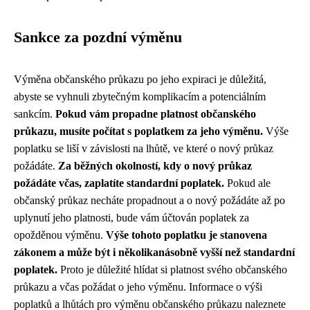
Sankce za pozdní výměnu
Výměna občanského průkazu po jeho expiraci je důležitá,
abyste se vyhnuli zbytečným komplikacím a potenciálním
sankcím.
Pokud vám propadne platnost občanského
průkazu, musíte počítat s poplatkem za jeho výměnu.
Výše
poplatku se liší v závislosti na lhůtě, ve které o nový průkaz
požádáte.
Za běžných okolností, kdy o nový průkaz
požádáte včas, zaplatíte standardní poplatek.
Pokud ale
občanský průkaz necháte propadnout a o nový požádáte až po
uplynutí jeho platnosti, bude vám účtován poplatek za
opožděnou výměnu.
Výše tohoto poplatku je stanovena
zákonem a může být i několikanásobně vyšší než standardní
poplatek.
Proto je důležité hlídat si platnost svého občanského
průkazu a včas požádat o jeho výměnu. Informace o výši
poplatků a lhůtách pro výměnu občanského průkazu naleznete