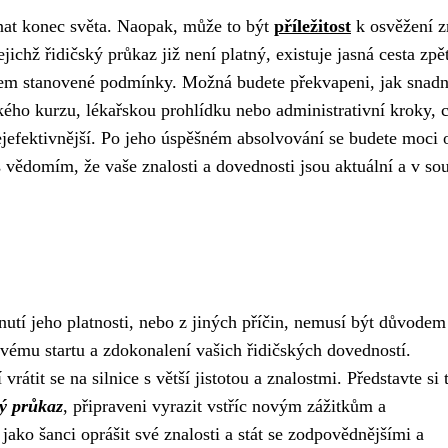
nat konec světa. Naopak, může to být
příležitost
k osvěžení z
jichž řidičský průkaz již není platný, existuje jasná cesta zpět
onem stanovené podmínky. Možná budete překvapeni, jak snadn
tkého kurzu, lékařskou prohlídku nebo administrativní kroky, 
nejefektivnější. Po jeho úspěšném absolvování se budete moci 
 s vědomím, že vaše znalosti a dovednosti jsou aktuální a v so
utí jeho platnosti, nebo z jiných příčin, nemusí být důvodem
ovému startu a zdokonalení vašich řidičských dovedností.
átit se na silnice s větší jistotou a znalostmi. Představte si 
ký průkaz
, připraveni vyrazit vstříc novým zážitkům a
ko šanci oprášit své znalosti a stát se zodpovědnějšími a