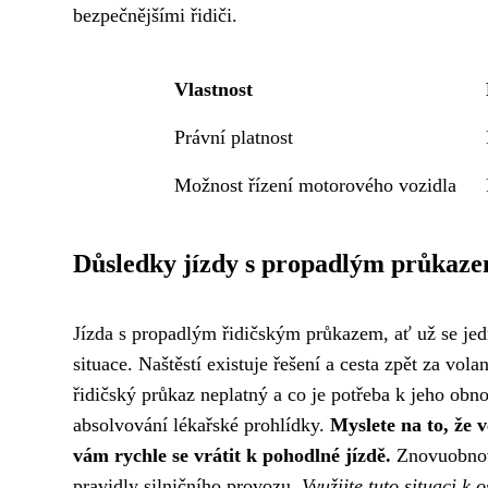
bezpečnějšími řidiči.
Vlastnost
Právní platnost
Možnost řízení motorového vozidla
Důsledky jízdy s propadlým průkaz
Jízda s propadlým řidičským průkazem, ať už se jed
situace. Naštěstí existuje řešení a cesta zpět za vol
řidičský průkaz neplatný a co je potřeba k jeho ob
absolvování lékařské prohlídky.
Myslete na to, že 
vám rychle se vrátit k pohodlné jízdě.
Znovuobnove
pravidly silničního provozu.
Využijte tuto situaci k 