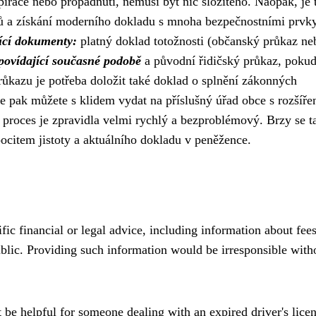
irace nebo propadnutí, nemusí být nic složitého. Naopak, je 
dajů a získání moderního dokladu s mnoha bezpečnostními prvk
jící dokumenty:
platný doklad totožnosti (občanský průkaz ne
povídající současné podobě
a původní řidičský průkaz, poku
růkazu je potřeba doložit také doklad o splnění zákonných
 pak můžete s klidem vydat na příslušný úřad obce s rozšíře
proces je zpravidla velmi rychlý a bezproblémový. Brzy se t
ocitem jistoty a aktuálního dokladu v peněžence.
fic financial or legal advice, including information about fee
ublic. Providing such information would be irresponsible with
 be helpful for someone dealing with an expired driver's licen