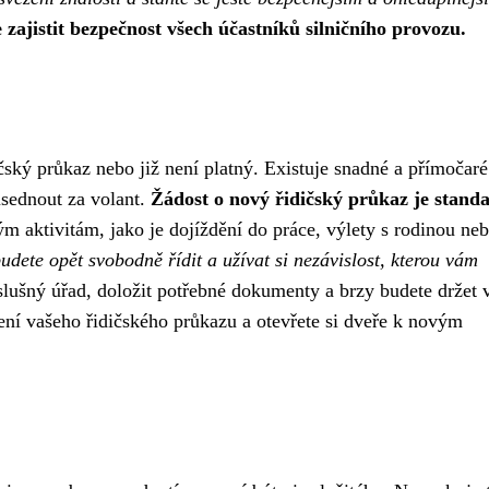
e zajistit bezpečnost všech účastníků silničního provozu.
ský průkaz nebo již není platný. Existuje snadné a přímočaré
usednout za volant.
Žádost o nový řidičský průkaz je stand
ým aktivitám, jako je dojíždění do práce, výlety s rodinou ne
budete opět svobodně řídit a užívat si nezávislost, kterou vám
slušný úřad, doložit potřebné dokumenty a brzy budete držet 
ní vašeho řidičského průkazu a otevřete si dveře k novým