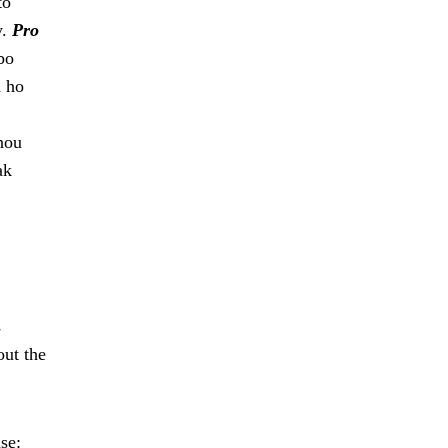
to
y.
Pro
bo
d ho
nou
ak
s
out the
se: