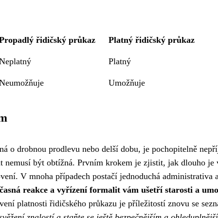
Propadlý řidičský průkaz
Platný řidičský průkaz
Neplatný
Platný
Neumožňuje
Umožňuje
em
ná o drobnou prodlevu nebo delší dobu, je pochopitelně nepř
ant nemusí být obtížná. Prvním krokem je zjistit, jak dlouho je 
novení. V mnoha případech postačí jednoduchá administrativa 
včasná reakce a vyřízení formalit vám ušetří starosti a um
ní platnosti řidičského průkazu je příležitostí znovu se sezn
osvěžení znalostí a staňte se ještě bezpečnějším a ohleduplnějš