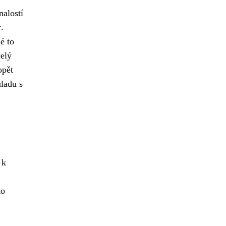
nalostí
.
é to
celý
opět
uladu s
 k
to