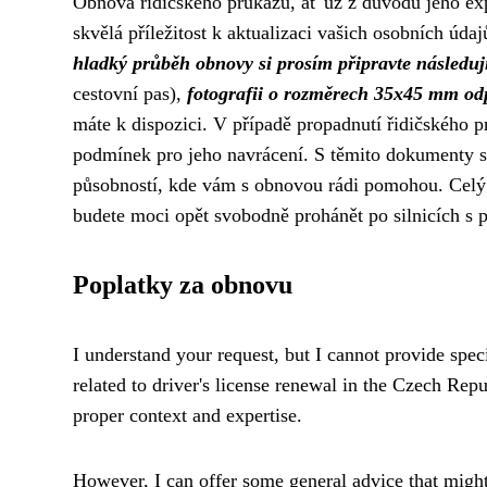
Obnova řidičského průkazu, ať už z důvodu jeho exp
skvělá příležitost k aktualizaci vašich osobních ú
hladký průběh obnovy si prosím připravte následu
cestovní pas),
fotografii o rozměrech 35x45 mm od
máte k dispozici. V případě propadnutí řidičského p
podmínek pro jeho navrácení. S těmito dokumenty se
působností, kde vám s obnovou rádi pomohou. Celý 
budete moci opět svobodně prohánět po silnicích s p
Poplatky za obnovu
I understand your request, but I cannot provide speci
related to driver's license renewal in the Czech Rep
proper context and expertise.
However, I can offer some general advice that might