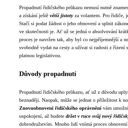
Propadnutí řidičského průkazu nemusí nutně zname
a získání ještě
větší jistoty
za volantem. Pro řidiče, je
Stačí si podat žádost o jeho obnovení a splnit zák
ve skutečnosti je. Ať už se jedná o absolvování krá
proces je navržen tak, aby byl co nejpříjemnější a 
svobodně vydat na cesty a užívat si radosti z řízení
platnou legislativou.
Důvody propadnutí
Propadnutí řidičského průkazu, ať už z důvodu uplyn
beznaději. Naopak, může se jednat o příležitost k n
Znovuobnovení řidičského oprávnění
vám umožní vr
uspokojení, až budete
držet v ruce svůj nový řidičs
dobrodružstvím. Mnoho lidí vnímá proces obnovení ja