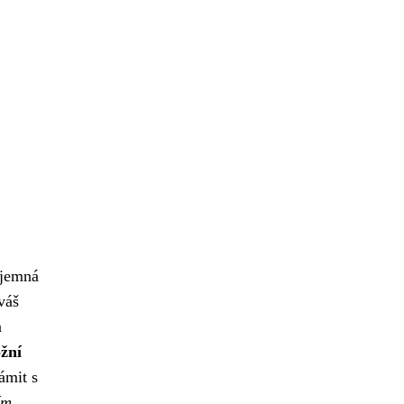
íjemná
váš
a
ožní
ámit s
ím