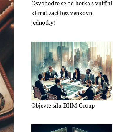
Osvoboďte se od horka s vnitřní
klimatizací bez venkovní
jednotky!
Objevte sílu BHM Group