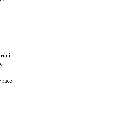
ardní
bo
v ruce