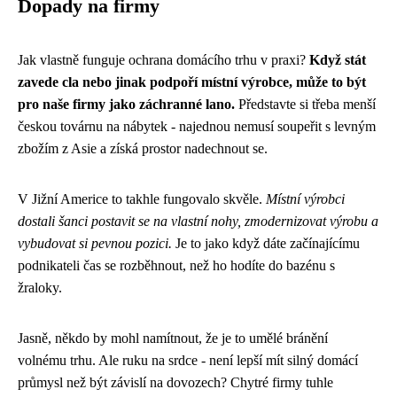
Dopady na firmy
Jak vlastně funguje ochrana domácího trhu v praxi?
Když stát
zavede cla nebo jinak podpoří místní výrobce, může to být
pro naše firmy jako záchranné lano.
Představte si třeba menší
českou továrnu na nábytek - najednou nemusí soupeřit s levným
zbožím z Asie a získá prostor nadechnout se.
V Jižní Americe to takhle fungovalo skvěle.
Místní výrobci
dostali šanci postavit se na vlastní nohy, zmodernizovat výrobu a
vybudovat si pevnou pozici.
Je to jako když dáte začínajícímu
podnikateli čas se rozběhnout, než ho hodíte do bazénu s
žraloky.
Jasně, někdo by mohl namítnout, že je to umělé bránění
volnému trhu. Ale ruku na srdce - není lepší mít silný domácí
průmysl než být závislí na dovozech? Chytré firmy tuhle