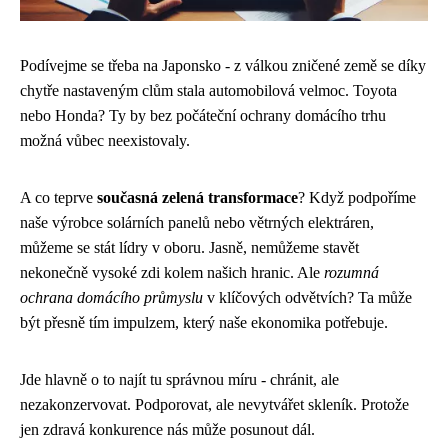
Podívejme se třeba na Japonsko - z válkou zničené země se díky
chytře nastaveným clům stala automobilová velmoc. Toyota
nebo Honda? Ty by bez počáteční ochrany domácího trhu
možná vůbec neexistovaly.
A co teprve
současná zelená transformace
? Když podpoříme
naše výrobce solárních panelů nebo větrných elektráren,
můžeme se stát lídry v oboru. Jasně, nemůžeme stavět
nekonečně vysoké zdi kolem našich hranic. Ale
rozumná
ochrana domácího průmyslu
v klíčových odvětvích? Ta může
být přesně tím impulzem, který naše ekonomika potřebuje.
Jde hlavně o to najít tu správnou míru - chránit, ale
nezakonzervovat. Podporovat, ale nevytvářet skleník. Protože
jen zdravá konkurence nás může posunout dál.