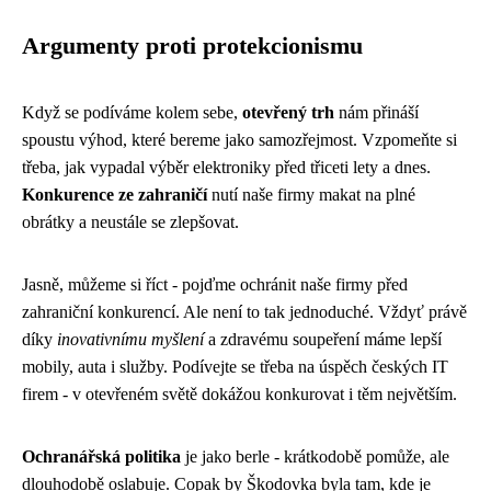
Argumenty proti protekcionismu
Když se podíváme kolem sebe,
otevřený trh
nám přináší
spoustu výhod, které bereme jako samozřejmost. Vzpomeňte si
třeba, jak vypadal výběr elektroniky před třiceti lety a dnes.
Konkurence ze zahraničí
nutí naše firmy makat na plné
obrátky a neustále se zlepšovat.
Jasně, můžeme si říct - pojďme ochránit naše firmy před
zahraniční konkurencí. Ale není to tak jednoduché. Vždyť právě
díky
inovativnímu myšlení
a zdravému soupeření máme lepší
mobily, auta i služby. Podívejte se třeba na úspěch českých IT
firem - v otevřeném světě dokážou konkurovat i těm největším.
Ochranářská politika
je jako berle - krátkodobě pomůže, ale
dlouhodobě oslabuje. Copak by Škodovka byla tam, kde je