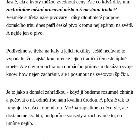
Jasně, cla a kvóty můžou zvednout ceny. Ale co když díky nim
zachráníme místní pracovní místa a řemeslnou tradici
?
Vezměte si třeba naše pivovary - díky dlouholeté podpoře
domácího trhu dnes patří české pivo k tomu nejlepšímu na světě.
A nejde jen o pivo.
Podívejme se třeba na Italy a jejich textilky. Ještě nedávno to
vypadalo, že asijská konkurence jejich tradiční řemeslo úplně
smete. Ale chytrou ochranou domácího průmyslu dokázali svoje
know-how nejen zachránit, ale i posunout na světovou špičku.
Je to jako s domácí zahrádkou - když ji budeme rozumně chránit
a pečovat o ni, odmění se nám kvalitní úrodou. A přesně tak to
funguje i s naší ekonomikou. Možná zaplatíme o něco víc, ale
dostaneme kvalitu, podpoříme sousedy a zachováme to, co
umíme nejlíp.