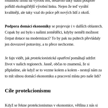
rodinnou firmu na výrobu bot, nedávno díky státní podpoře
pořídil ekologičtější výrobní linku. Nejen že teď vyrábí
kvalitněji, ale taky vzal do práce pět nových lidí z okolí.
Podpora domácí ekonomiky
se projevuje i v dalších oblastech.
Copak by asi bylo s našimi zemědělci, kdyby neměli možnost
čerpat dotace na modernizaci? To by pak na pultech převládaly
jen dovozové potraviny, a to přece nechceme.
Je fajn vidět, jak
protekcionistická opatření
pomáhají udržet
život v našich regionech. Jasně, občas to znamená, že si
připlatíme, ale když se to vezme kolem a kolem - nestojí nám za
to mít silnou domácí ekonomiku a pracovní místa pro naše lidi?
Cíle protekcionismu
Když se řekne protekcionismus v ekonomice, většina z nás si