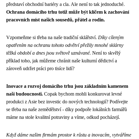
představí obchodní bariéry a cla. Ale není to tak jednoduché.
Ochrana domácího trhu totiž může být klíčem k zachování
pracovních míst našich sousedů, přátel a rodin.
Vzpomeňme si třeba na naše tradiční sklářství.
Díky cíleným
opatřením na ochranu tohoto odvětví přežily mnohé sklárny
těžká období a dnes jsou světově uznávané.
Není to skvělý
příklad toho, jak můžeme chránit naše kulturní dědictví a
zároveň udržet práci pro tisíce lidí?
Inovace a rozvoj domácího trhu jsou základním kamenem
naší budoucnosti.
Copak bychom mohli konkurovat levné
produkci z Asie bez investic do nových technologií? Podívejte
se třeba na naše zemědělství - díky podpoře lokálních farmářů
máme na stole kvalitní potraviny a víme, odkud pocházejí.
Když dáme našim firmám prostor k růstu a inovacím, vytváříme