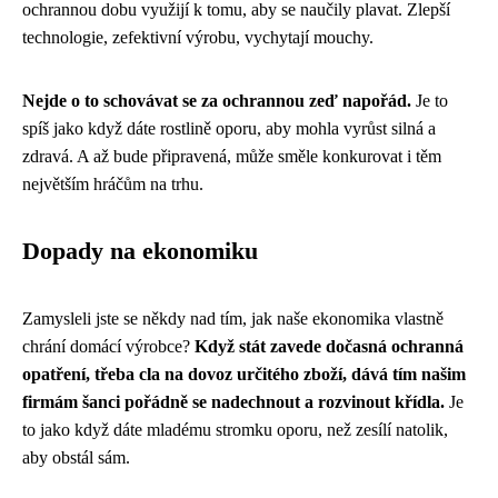
ochrannou dobu využijí k tomu, aby se naučily plavat. Zlepší
technologie, zefektivní výrobu, vychytají mouchy.
Nejde o to schovávat se za ochrannou zeď napořád.
Je to
spíš jako když dáte rostlině oporu, aby mohla vyrůst silná a
zdravá. A až bude připravená, může směle konkurovat i těm
největším hráčům na trhu.
Dopady na ekonomiku
Zamysleli jste se někdy nad tím, jak naše ekonomika vlastně
chrání domácí výrobce?
Když stát zavede dočasná ochranná
opatření, třeba cla na dovoz určitého zboží, dává tím našim
firmám šanci pořádně se nadechnout a rozvinout křídla.
Je
to jako když dáte mladému stromku oporu, než zesílí natolik,
aby obstál sám.