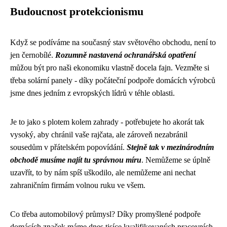
Budoucnost protekcionismu
Když se podíváme na současný stav světového obchodu, není to
jen černobílé.
Rozumně nastavená ochranářská opatření
můžou být pro naši ekonomiku vlastně docela fajn. Vezměte si
třeba solární panely - díky počáteční podpoře domácích výrobců
jsme dnes jedním z evropských lídrů v téhle oblasti.
Je to jako s plotem kolem zahrady - potřebujete ho akorát tak
vysoký, aby chránil vaše rajčata, ale zároveň nezabránil
sousedům v přátelském popovídání.
Stejně tak v mezinárodním
obchodě musíme najít tu správnou míru
. Nemůžeme se úplně
uzavřít, to by nám spíš uškodilo, ale nemůžeme ani nechat
zahraničním firmám volnou ruku ve všem.
Co třeba automobilový průmysl? Díky promyšlené podpoře
domácích značek máme dnes tisíce kvalifikovaných pracovních