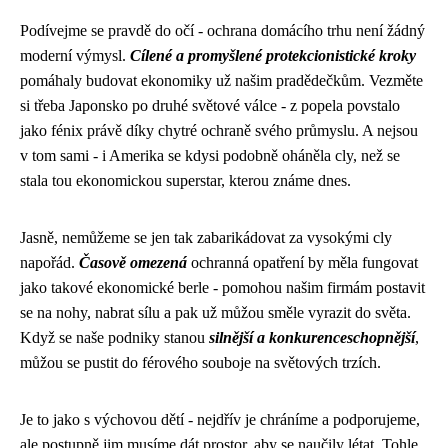
Podívejme se pravdě do očí - ochrana domácího trhu není žádný
moderní výmysl.
Cílené a promyšlené protekcionistické kroky
pomáhaly budovat ekonomiky už našim pradědečkům. Vezměte
si třeba Japonsko po druhé světové válce - z popela povstalo
jako fénix právě díky chytré ochraně svého průmyslu. A nejsou
v tom sami - i Amerika se kdysi podobně oháněla cly, než se
stala tou ekonomickou superstar, kterou známe dnes.
Jasně, nemůžeme se jen tak zabarikádovat za vysokými cly
napořád.
Časově omezená
ochranná opatření by měla fungovat
jako takové ekonomické berle - pomohou našim firmám postavit
se na nohy, nabrat sílu a pak už můžou směle vyrazit do světa.
Když se naše podniky stanou
silnější a konkurenceschopnější
,
můžou se pustit do férového souboje na světových trzích.
Je to jako s výchovou dětí - nejdřív je chráníme a podporujeme,
ale postupně jim musíme dát prostor, aby se naučily létat. Tohle