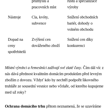
průmyslu a
růstu a specializace
pracovních míst
výroby
Nástroje
Cla, kvóty,
Snížení obchodních
subvence
bariér, dohody o
volném obchodu
Dopad na
Zvýšení cen
Snížení cen díky
ceny
dováženého zboží
konkurenci
spotřebitelů
Místní výrobci a řemeslníci zažívají své zlaté časy
. Čím dál víc z
nás dává přednost kvalitním domácím produktům před levným
zbožím z dovozu. Vždyť kdo by nechtěl podpořit šikovného
truhláře ze sousední vesnice nebo včelaře, od kterého kupujeme
med už roky?
Ochrana domácího trhu
přitom neznamená, že se uzavíráme