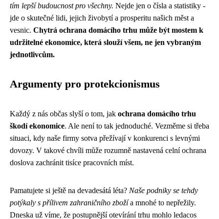
tím lepší budoucnost pro všechny.
Nejde jen o čísla a statistiky -
jde o skutečné lidi, jejich živobytí a prosperitu našich měst a
vesnic.
Chytrá ochrana domácího trhu může být mostem k
udržitelné ekonomice, která slouží všem, ne jen vybraným
jednotlivcům.
Argumenty pro protekcionismus
Každý z nás občas slyší o tom, jak
ochrana domácího trhu
škodí ekonomice
. Ale není to tak jednoduché. Vezměme si třeba
situaci, kdy naše firmy sotva přežívají v konkurenci s levnými
dovozy. V takové chvíli může rozumně nastavená celní ochrana
doslova zachránit tisíce pracovních míst.
Pamatujete si ještě na devadesátá léta?
Naše podniky se tehdy
potýkaly s přílivem zahraničního zboží
a mnohé to nepřežily.
Dneska už víme, že postupnější otevírání trhu mohlo ledacos