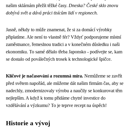
našim sklárnám přežít těžké časy.
Dneska? České sklo znovu
dobývá svět a dává práci tisícům lidí v regionech.
Jasně, někdy to může znamenat, že si za domácí výrobky
připlatíme. Ale není to vlastně fér? Vždyť podporujeme místní
zaměstnance, řemeslnou tradici a v konečném důsledku i naši
ekonomiku. To samé dělalo třeba Japonsko - podívejte se, kam
se dostalo od poválečných trosek k technologické špičce.
Klíčové je načasování a rozumná míra.
Nemůžeme se zavřít
před světem napořád, ale můžeme dát našim firmám čas, aby se
nadechly, zmodernizovaly výrobu a naučily se konkurovat těm
nejlepším. A když k tomu přidáme chytré investice do
vzdělávání a výzkumu? To je teprve recept na úspěch!
Historie a vývoj