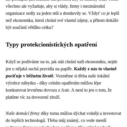
všechno ale vyžaduje, aby si vlády, firmy i mezinárodní
organizace sedly za jeden stůl a domluvily se. Vždyť co je lepší
než ekonomika, která chrání své vlastní zájmy, a přitom dokáže
být součástí většího celku?
Typy protekcionistických opatření
Když se podíváme na to, jak stát chrání naši ekonomiku, nejde
jen o nějaká suchá pravidla na papíře.
Každý z nás to vlastně
pociťuje v běžném životě
. Vezměme si třeba naše lokální
výrobce nábytku - díky celním opatřením můžou lépe
konkurovat levnému dovozu z Asie. A není to jen o tom, že
platíme víc za dovezené zboží.
Naše domácí firmy
díky tomu můžou dýchat volněji a investovat
do lepších technologií. Třeba můj známý, co vede menší