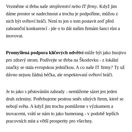
Vezměme si třeba naše
strojírenství nebo IT firmy
. Když jim
dáme prostor se nadechnout a trochu je podpoříme, můžou z
nich být světoví hráči. Není to jen o tom postavit zeď před
zahraniční konkurencí - jde o to dát našim firmám šanci růst a
inovovat.
Promyšlená podpora klíčových odvětví
může být jako hnojivo
pro zdravý strom. Podívejte se třeba na Škodovku - z lokální
značky se stala evropskou jedničkou. A co naše IT firmy? Ty už
dávno nejsou žádná béčka, ale respektovaní světoví hráči.
Je to jako s pěstováním zahrady - nemůžeme sázet jen jeden
druh zeleniny. Potřebujeme pestrou směs silných firem, které se
nebojí světa. A když jim trochu pomůžeme s výzkumem a
inovacemi, vrátí se nám to jako bumerang - v podobě lepších
pracovních míst a větší prosperity pro všechny.