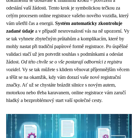
dokumentů se dostáváte k finálnímu kroku – potvrzení a
odeslání vaší žádosti. Tento krok je symbolickou tečkou za
celým procesem online registrace vašeho nového vozidla, který
vám ušetřil čas a energii.
Systém automaticky zkontroluje
zadané údaje
a v případě nesrovnalostí vás na ně upozorní. Vy
se tak vyhnete zbytečným průtahům a komplikacím, které by
mohly nastat při tradiční papírové formě registrace. Po úspěšné
validaci stačí už jen potvrdit souhlas s podmínkami a odeslat
žádost.
Od této chvíle se o vše postarají odborníci z registru
vozidel.
Vy se tak můžete s klidem věnovat příjemnějším věcem
a těšit se na okamžik, kdy vám dorazí vaše nové registrační
značky. Ať už se chystáte brázdit silnice s novým autem,
motorkou nebo třeba karavanem, online registrace vám zaručí
hladký a bezproblémový start vaší společné cesty.