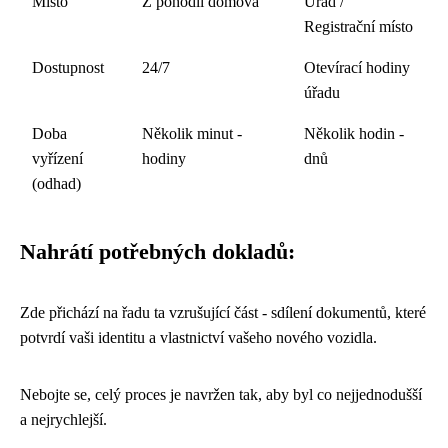
Místo
Z pohodlí domova
Úřad /
Registrační místo
Dostupnost
24/7
Otevírací hodiny
úřadu
Doba
Několik minut -
Několik hodin -
vyřízení
hodiny
dnů
(odhad)
Nahrátí potřebných dokladů:
Zde přichází na řadu ta vzrušující část - sdílení dokumentů, které
potvrdí vaši identitu a vlastnictví vašeho nového vozidla.
Nebojte se, celý proces je navržen tak, aby byl co nejjednodušší
a nejrychlejší.