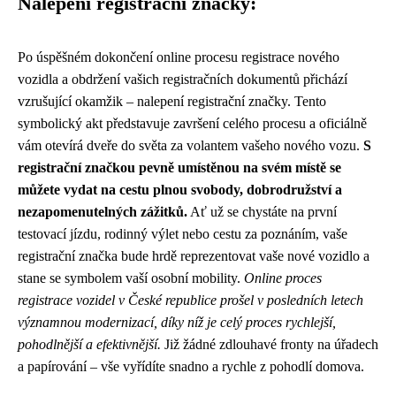
Nalepení registrační značky:
Po úspěšném dokončení online procesu registrace nového
vozidla a obdržení vašich registračních dokumentů přichází
vzrušující okamžik – nalepení registrační značky. Tento
symbolický akt představuje završení celého procesu a oficiálně
vám otevírá dveře do světa za volantem vašeho nového vozu.
S
registrační značkou pevně umístěnou na svém místě se
můžete vydat na cestu plnou svobody, dobrodružství a
nezapomenutelných zážitků.
Ať už se chystáte na první
testovací jízdu, rodinný výlet nebo cestu za poznáním, vaše
registrační značka bude hrdě reprezentovat vaše nové vozidlo a
stane se symbolem vaší osobní mobility.
Online proces
registrace vozidel v České republice prošel v posledních letech
významnou modernizací, díky níž je celý proces rychlejší,
pohodlnější a efektivnější.
Již žádné zdlouhavé fronty na úřadech
a papírování – vše vyřídíte snadno a rychle z pohodlí domova.