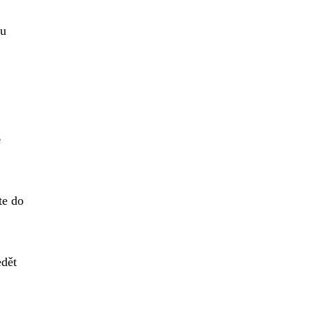
ku
ě
te do
edět