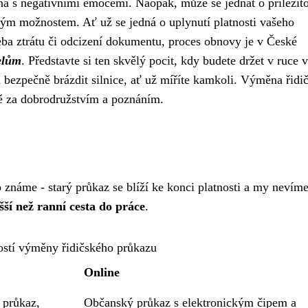
a s negativními emocemi. Naopak, může se jednat o příležito
ým možnostem. Ať už se jedná o uplynutí platnosti vašeho
eba ztrátu či odcizení dokumentu, proces obnovy je v České
telům
. Představte si ten skvělý pocit, kdy budete držet v ruce 
bezpečně brázdit silnice, ať už míříte kamkoli. Výměna řidi
tě za dobrodružstvím a poznáním.
známe - starý průkaz se blíží ke konci platnosti a my nevíme
ší než ranní cesta do práce
.
stí výměny řidičského průkazu
Online
 průkaz,
Občanský průkaz s elektronickým čipem a