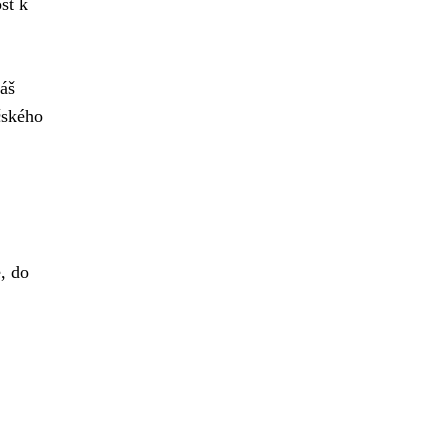
st k
váš
čského
, do