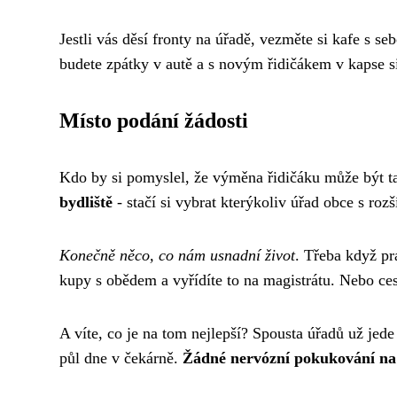
Jestli vás děsí fronty na úřadě, vezměte si kafe s s
budete zpátky v autě a s novým řidičákem v kapse si 
Místo podání žádosti
Kdo by si pomyslel, že výměna řidičáku může být 
bydliště
- stačí si vybrat kterýkoliv úřad obce s roz
Konečně něco, co nám usnadní život
. Třeba když pr
kupy s obědem a vyřídíte to na magistrátu. Nebo ces
A víte, co je na tom nejlepší? Spousta úřadů už jede 
půl dne v čekárně.
Žádné nervózní pokukování na 