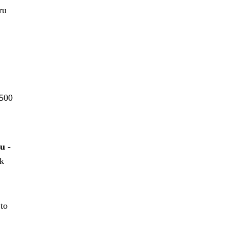
ru
 500
ku
-
 k
 to