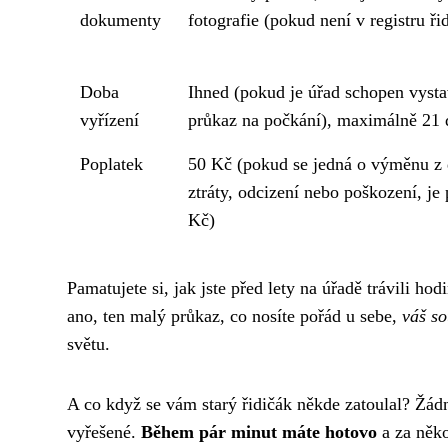
dokumenty
fotografie (pokud není v registru ři
Doba
Ihned (pokud je úřad schopen vystav
vyřízení
průkaz na počkání), maximálně 21 
Poplatek
50 Kč (pokud se jedná o výměnu z
ztráty, odcizení nebo poškození, je
Kč)
Pamatujete si, jak jste před lety na úřadě trávili ho
ano, ten malý průkaz, co nosíte pořád u sebe,
váš so
světu.
A co když se vám starý řidičák někde zatoulal? Žádné
vyřešené.
Během pár minut máte hotovo
a za něko