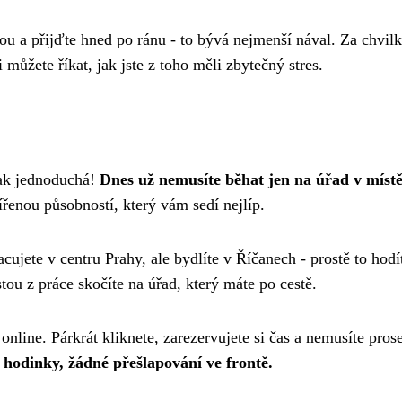
ebou a přijďte hned po ránu - to bývá nejmenší nával. Za chvil
můžete říkat, jak jste z toho měli zbytečný stres.
tak jednoduchá!
Dnes už nemusíte běhat jen na úřad v míst
šířenou působností, který vám sedí nejlíp.
acujete v centru Prahy, ale bydlíte v Říčanech - prostě to hodí
tou z práce skočíte na úřad, který máte po cestě.
online. Párkrát kliknete, zarezervujete si čas a nemusíte pros
hodinky, žádné přešlapování ve frontě.