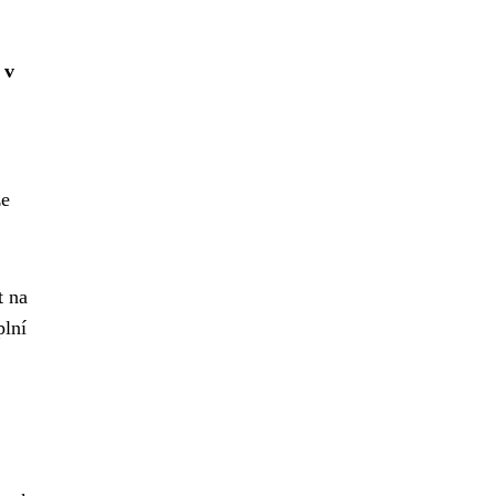
 v
že
t na
plní