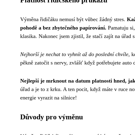
Platnost řidičského průkazu
Výměna řidičáku nemusí být vůbec žádný stres.
Kaž
pohodě a bez zbytečného papírování.
Pamatuju si,
klasika. Nakonec jsem zjistil, že stačí zajít na úřa
Nejhorší je nechat to vyhnít až do poslední chvíle
, 
pěkně zatočit s nervy, zvlášť když potřebujete auto
Nejlepší je mrknout na datum platnosti hned, jak
úřad a je to z krku. A ten pocit, když máte v ruce n
energie vyrazit na silnice!
Důvody pro výměnu