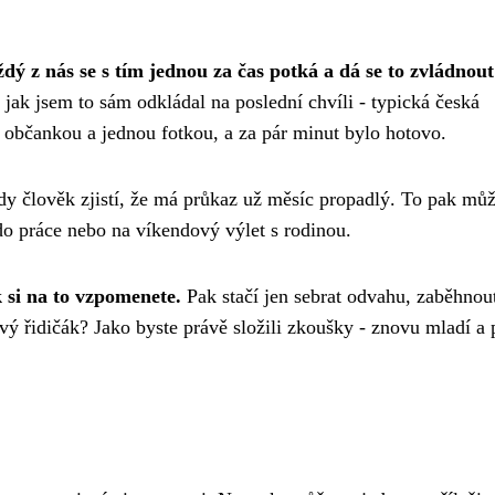
dý z nás se s tím jednou za čas potká a dá se to zvládnout
 jak jsem to sám odkládal na poslední chvíli - typická česká
d s občankou a jednou fotkou, a za pár minut bylo hotovo.
kdy člověk zjistí, že má průkaz už měsíc propadlý. To pak mů
 do práce nebo na víkendový výlet s rodinou.
 si na to vzpomenete.
Pak stačí jen sebrat odvahu, zaběhnou
ový řidičák? Jako byste právě složili zkoušky - znovu mladí a 