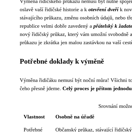
Výměna řidičského průkazu nemusí být nutně spojen
oslavě vaší řidičské historie a k
otevření dveří
k nov
stávajícího průkazu, změnu osobních údajů, nebo tř
republice velmi dobře zavedený a
přátelský k žada
nový řidičský průkaz, který vám umožní svobodně a 
průkazu je zkrátka jen malou zastávkou na vaší ces
Potřebné doklady k výměně
Výměna řidičáku nemusí být noční můra! Všichni to 
čeho přesně jdeme.
Celý proces je přitom jednoduš
Srovnání možno
Vlastnost
Osobně na úřadě
Potřebné
Občanský průkaz, stávající řidičský