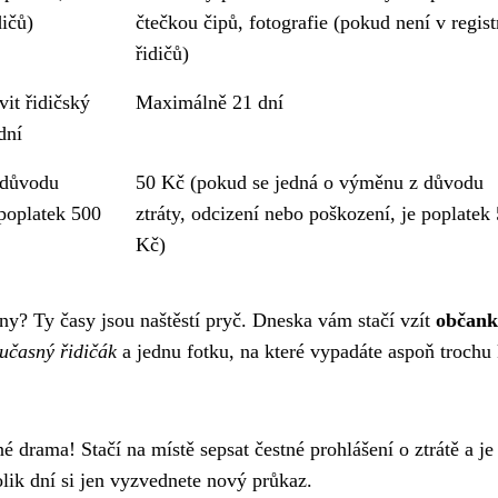
dičů)
čtečkou čipů, fotografie (pokud není v regist
řidičů)
it řidičský
Maximálně 21 dní
dní
 důvodu
50 Kč (pokud se jedná o výměnu z důvodu
 poplatek 500
ztráty, odcizení nebo poškození, je poplatek
Kč)
diny? Ty časy jsou naštěstí pryč. Dneska vám stačí vzít
občan
učasný řidičák
a jednu fotku, na které vypadáte aspoň trochu
 drama! Stačí na místě sepsat čestné prohlášení o ztrátě a je
lik dní si jen vyzvednete nový průkaz.