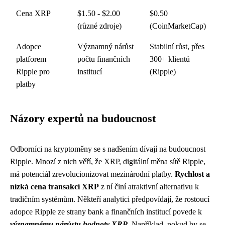
Cena XRP
$1.50 - $2.00
$0.50
(různé zdroje)
(CoinMarketCap)
Adopce
Významný nárůst
Stabilní růst, přes
platforem
počtu finančních
300+ klientů
Ripple pro
institucí
(Ripple)
platby
Názory expertů na budoucnost
Odborníci na kryptoměny se s nadšením dívají na budoucnost
Ripple. Mnozí z nich věří, že XRP, digitální měna sítě Ripple,
má potenciál zrevolucionizovat mezinárodní platby.
Rychlost a
nízká cena transakcí XRP
z ní činí atraktivní alternativu k
tradičním systémům. Někteří analytici předpovídají, že rostoucí
adopce Ripple ze strany bank a finančních institucí povede k
významnému nárůstu hodnoty XRP
. Například, pokud by se