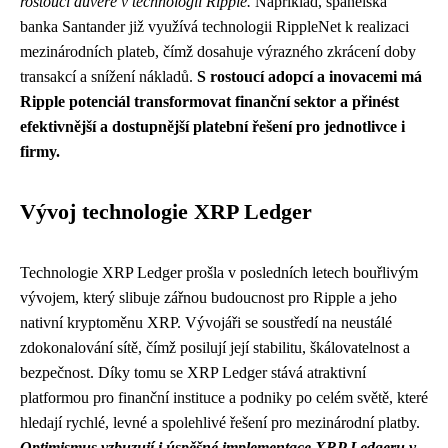
rostoucí důvěře v technologii Ripple.
Například, španělská
banka Santander již využívá technologii RippleNet k realizaci
mezinárodních plateb, čímž dosahuje výrazného zkrácení doby
transakcí a snížení nákladů.
S rostoucí adopcí a inovacemi má
Ripple potenciál transformovat finanční sektor a přinést
efektivnější a dostupnější platební řešení pro jednotlivce i
firmy.
Vývoj technologie XRP Ledger
Technologie XRP Ledger prošla v posledních letech bouřlivým
vývojem, který slibuje zářnou budoucnost pro Ripple a jeho
nativní kryptoměnu XRP. Vývojáři se soustředí na neustálé
zdokonalování sítě, čímž posilují její stabilitu, škálovatelnost a
bezpečnost. Díky tomu se XRP Ledger stává atraktivní
platformou pro finanční instituce a podniky po celém světě, které
hledají rychlé, levné a spolehlivé řešení pro mezinárodní platby.
Optimismus vzbuzují i ​​úspěšné implementace XRP Ledgeru v