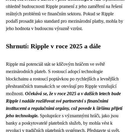
ohledně budoucnosti Ripple pramení z jeho zaměření na řešení
reálných problémů ve finančním sektoru. Pokud se Ripple
podaří prosadit jako standard pro mezinárodní platby, mohla by
jeho hodnota v budoucnu výrazně vzrůst.
Shrnutí: Ripple v roce 2025 a dále
Ripple má potenciál stát se klíčovým hráčem ve světě
mezinárodních plateb. S rostoucí adopcí technologie
blockchainu a rostoucí poptávkou po rychlejších a levnějších
přeshraničních transakcích se otevírají pro Ripple vzrušující
možnosti.
Očekává se, že v roce 2025 a v dalších letech bude
Ripple i nadále rozšiřovat své partnerství s finančními
institucemi a regulačními orgány, což povede k širšímu přijetí
jeho technologie.
Spolupráce s významnými hráči, jako jsou
banky a poskytovatelé platebních služeb, by mohla vést k
revoluci v tradičních platebních systémech. Představte si svět,