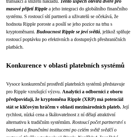
transakcí a snížení nákladů.
Tento úspěch otevírá dveře pro
masové přijetí Ripple
a jeho integraci do globálního finančního
systému. S rostoucí sítí partnerů a uživatelů se očekává, že
hodnota Ripple poroste a posílí se jeho pozice na trhu s
kryptoměnami.
Budoucnost Ripple se jeví světlá
, jelikož splňuje
rostoucí poptávku po efektivních a dostupných přeshraničních
platbách.
Konkurence v oblasti platebních systémů
Vysoce konkurenční prostředí platebních systémů představuje
pro Ripple vzrušující výzvu.
Analytici a odborníci z oboru
předpovídají, že kryptoměna Ripple (XRP) má potenciál
stát se klíčovým hráčem v oblasti mezinárodních plateb.
Její
rychlost, nízká cena a škálovatelnost z ní dělají atraktivní
alternativu k tradičním systémům.
Rostoucí počet partnerství s
bankami a finančními institucemi po celém světě svědčí o