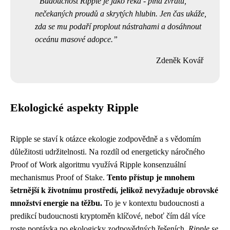
Budoucnost Ripple je jako řeka - plná zvratů,
nečekaných proudů a skrytých hlubin. Jen čas ukáže,
zda se mu podaří proplout nástrahami a dosáhnout
oceánu masové adopce.
Zdeněk Kovář
Ekologické aspekty Ripple
Ripple se staví k otázce ekologie zodpovědně a s vědomím
důležitosti udržitelnosti. Na rozdíl od energeticky náročného
Proof of Work algoritmu využívá Ripple konsenzuální
mechanismus Proof of Stake.
Tento přístup je mnohem
šetrnější k životnímu prostředí, jelikož nevyžaduje obrovské
množství energie na těžbu.
To je v kontextu budoucnosti a
predikcí budoucnosti kryptoměn klíčové, neboť čím dál více
roste poptávka po ekologicky zodpovědných řešeních.
Ripple se