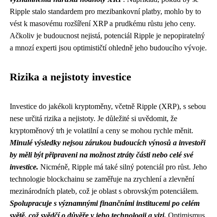
Ripple stalo standardem pro mezibankovní platby, mohlo by to
vést k masovému rozšíření XRP a prudkému růstu jeho ceny.
Ačkoliv je budoucnost nejistá, potenciál Ripple je nepopiratelný
a mnozí experti jsou optimističtí ohledně jeho budoucího vývoje.
Rizika a nejistoty investice
Investice do jakékoli kryptoměny, včetně Ripple (XRP), s sebou
nese určitá rizika a nejistoty. Je důležité si uvědomit, že
kryptoměnový trh je volatilní a ceny se mohou rychle měnit.
Minulé výsledky nejsou zárukou budoucích výnosů a investoři
by měli být připraveni na možnost ztráty části nebo celé své
investice.
Nicméně, Ripple má také silný potenciál pro růst. Jeho
technologie blockchainu se zaměřuje na zrychlení a zlevnění
mezinárodních plateb, což je oblast s obrovským potenciálem.
Spolupracuje s významnými finančními institucemi po celém
světě, což svědčí o důvěře v jeho technologii a vizi.
Optimismus