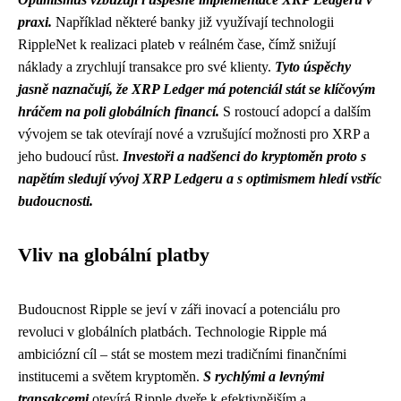
praxi.
Například některé banky již využívají technologii
RippleNet k realizaci plateb v reálném čase, čímž snižují
náklady a zrychlují transakce pro své klienty.
Tyto úspěchy
jasně naznačují, že XRP Ledger má potenciál stát se klíčovým
hráčem na poli globálních financí.
S rostoucí adopcí a dalším
vývojem se tak otevírají nové a vzrušující možnosti pro XRP a
jeho budoucí růst.
Investoři a nadšenci do kryptoměn proto s
napětím sledují vývoj XRP Ledgeru a s optimismem hledí vstříc
budoucnosti.
Vliv na globální platby
Budoucnost Ripple se jeví v záři inovací a potenciálu pro
revoluci v globálních platbách. Technologie Ripple má
ambiciózní cíl – stát se mostem mezi tradičními finančními
institucemi a světem kryptoměn.
S rychlými a levnými
transakcemi
otevírá Ripple dveře k efektivnějším a