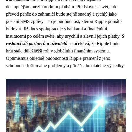
dostupnějším mezinárodním platbám. Představte si svět, kde
převod peněz do zahraničí bude stejně snadný a rychlý jako
poslání SMS zprávy – to je budoucnost, kterou Ripple pomáhá
budovat. Již dnes spolupracuje s bankami a finančními
institucemi po celém světě, aby urychlil a zlevnil jejich platby.
S
rostoucí sítí partnerů a uživatelů
se očekává, že Ripple bude
hrát stále důležitější roli v globálním finančním systému.
Optimismus ohledně budoucnosti Ripple pramení z jeho
schopnosti řešit reálné problémy a přinášet hmatatelné výsledky.