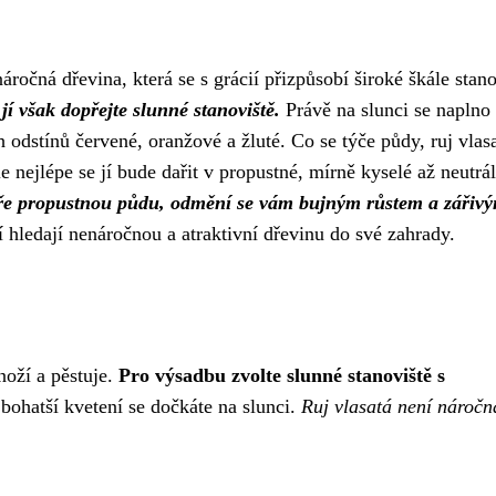
ročná dřevina, která se s grácií přizpůsobí široké škále stano
jí však dopřejte slunné stanoviště.
Právě na slunci se naplno
ch odstínů červené, oranžové a žluté. Co se týče půdy, ruj vlas
le nejlépe se jí bude dařit v propustné, mírně kyselé až neutrál
obře propustnou půdu, odmění se vám bujným růstem a zářiv
í hledají nenáročnou a atraktivní dřevinu do své zahrady.
noží a pěstuje.
Pro výsadbu zvolte slunné stanoviště s
e bohatší kvetení se dočkáte na slunci.
Ruj vlasatá není náročn