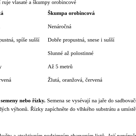
 ruje vlasaté a škumpy orobincové
tá
Škumpa orobincová
á
Nenáročná
ustná, spíše sušší
Dobře propustná, snese i sušší
Slunné až polostinné
y
Až 5 metrů
rvená
Žlutá, oranžová, červená
 semeny nebo řízky.
Semena se vysévají na jaře do sadbovač
ých výhonů. Řízky zapíchněte do vlhkého substrátu a umístět
 květy a atraktivním podzimním zbarvením listů.
Její nenároč