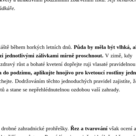
rádkáře.
vláště během horkých letních dnů.
Půda by měla být vlhká, a
zi jednotlivými zálivkami mírně proschnout.
V zimě, kdy
dravý růst a bohaté kvetení dopřejte ruji vlasaté pravidelnou
 do podzimu, aplikujte hnojivo pro kvetoucí rostliny jed
ejte. Dodržováním těchto jednoduchých pravidel zajistíte, ž
ětů a stane se nepřehlédnutelnou ozdobou vaší zahrady.
 i drobné zahradnické prohřešky.
Řez a tvarování
však ocení 