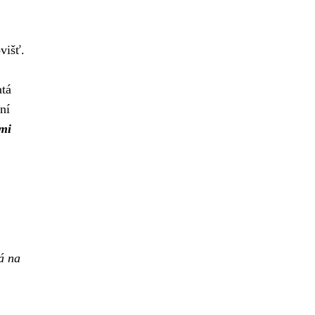
višť.
atá
ní
ými
á na