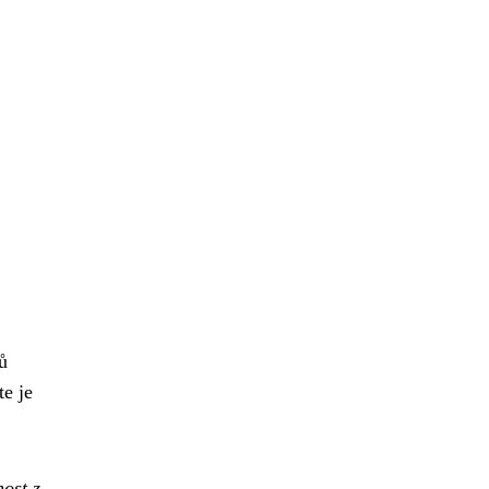
ů
e je
nost z