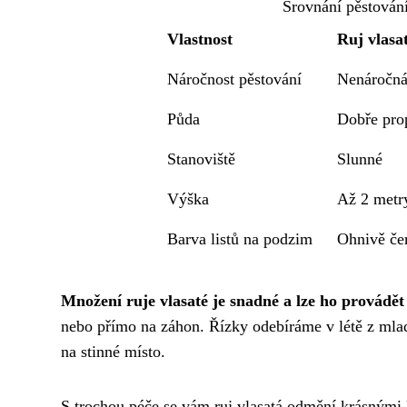
Srovnání pěstování
Vlastnost
Ruj vlasa
Náročnost pěstování
Nenáročn
Půda
Dobře prop
Stanoviště
Slunné
Výška
Až 2 metr
Barva listů na podzim
Ohnivě če
Množení ruje vlasaté je snadné a lze ho provádět
nebo přímo na záhon. Řízky odebíráme v létě z mlad
na stinné místo.
S trochou péče se vám ruj vlasatá odmění krásnými