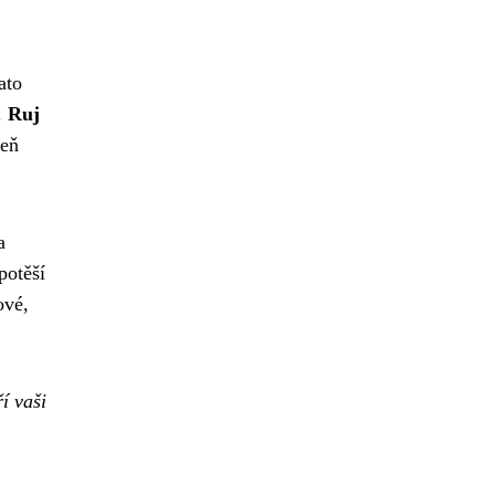
ato
.
Ruj
veň
a
potěší
ové,
í vaši