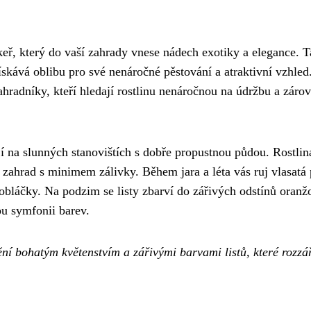
keř, který do vaší zahrady vnese nádech exotiky a elegance. T
získává oblibu pro své nenáročné pěstování a atraktivní vzhled
ahradníky, kteří hledají rostlinu nenáročnou na údržbu a záro
í na slunných stanovištích s dobře propustnou půdou. Rostlin
o zahrad s minimem zálivky. Během jara a léta vás ruj vlasatá 
bláčky. Na podzim se listy zbarví do zářivých odstínů oranž
ou symfonii barev.
ní bohatým květenstvím a zářivými barvami listů, které rozzář