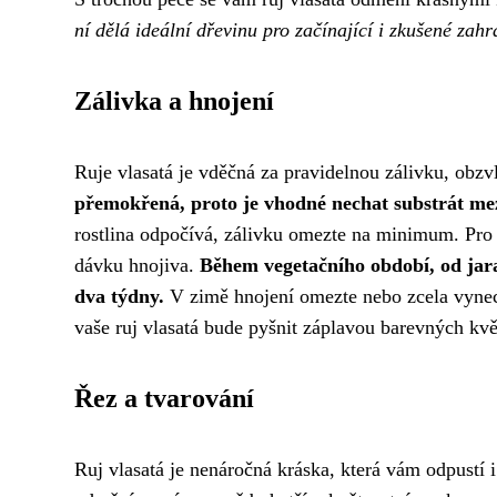
ní dělá ideální dřevinu pro začínající i zkušené zah
Zálivka a hnojení
Ruje vlasatá je vděčná za pravidelnou zálivku, obz
přemokřená, proto je vhodné nechat substrát me
rostlina odpočívá, zálivku omezte na minimum. Pro z
dávku hnojiva.
Během vegetačního období, od jara
dva týdny.
V zimě hnojení omezte nebo zcela vynech
vaše ruj vlasatá bude pyšnit záplavou barevných kv
Řez a tvarování
Ruj vlasatá je nenáročná kráska, která vám odpustí