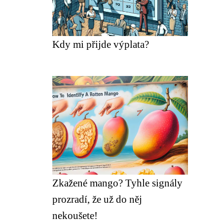
Kdy mi přijde výplata?
Zkažené mango? Tyhle signály
prozradí, že už do něj
nekoušete!