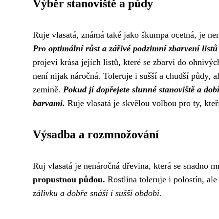
Výběr stanoviště a půdy
Ruje vlasatá, známá také jako škumpa ocetná, je nená
Pro optimální růst a zářivé podzimní zbarvení listů 
projeví krása jejích listů, které se zbarví do ohnivý
není nijak náročná. Toleruje i sušší a chudší půdy, a
zemině.
Pokud jí dopřejete slunné stanoviště a d
barvami.
Ruje vlasatá je skvělou volbou pro ty, kteř
Výsadba a rozmnožování
Ruj vlasatá je nenáročná dřevina, která se snadno m
propustnou půdou.
Rostlina toleruje i polostín, al
zálivku a dobře snáší i sušší období.