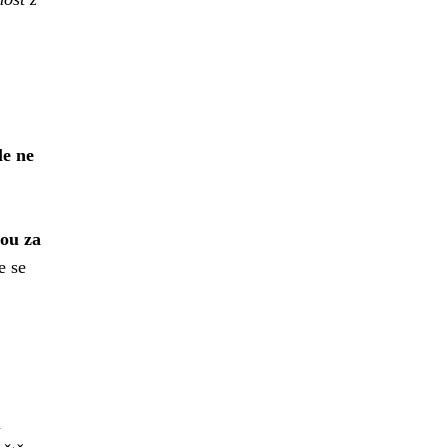
le ne
nou za
e se
a