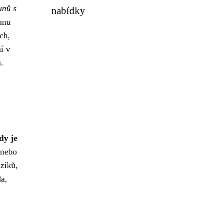
unů s
nabídky
ounu
ch,
í v
.
dy je
 nebo
zíků,
a,