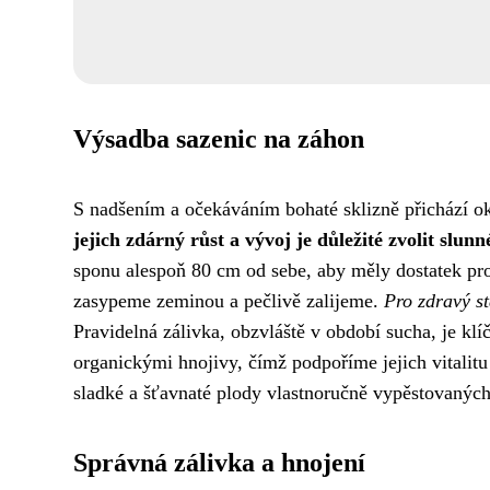
Výsadba sazenic na záhon
S nadšením a očekáváním bohaté sklizně přichází 
jejich zdárný růst a vývoj je důležité zvolit slu
sponu alespoň 80 cm od sebe, aby měly dostatek pr
zasypeme zeminou a pečlivě zalijeme.
Pro zdravý s
Pravidelná zálivka, obzvláště v období sucha, je k
organickými hnojivy, čímž podpoříme jejich vitalitu
sladké a šťavnaté plody vlastnoručně vypěstovanýc
Správná zálivka a hnojení