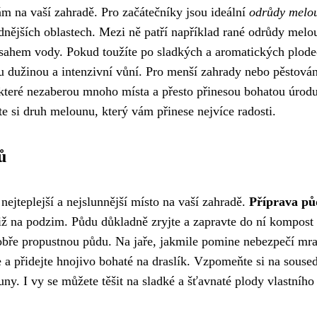
 na vaší zahradě. Pro začátečníky jsou ideální
odrůdy melo
ladnějších oblastech. Mezi ně patří například rané odrůdy mel
bsahem vody. Pokud toužíte po sladkých a aromatických plode
u dužinou a intenzivní vůní. Pro menší zahrady nebo pěstován
teré nezaberou mnoho místa a přesto přinesou bohatou úrodu
rte si druh melounu, který vám přinese nejvíce radosti.
ů
nejteplejší a nejslunnější místo na vaší zahradě.
Příprava pů
iž na podzim. Půdu důkladně zryjte a zapravte do ní kompost
obře propustnou půdu. Na jaře, jakmile pomine nebezpečí mra
a přidejte hnojivo bohaté na draslík. Vzpomeňte si na soused
ny. I vy se můžete těšit na sladké a šťavnaté plody vlastního