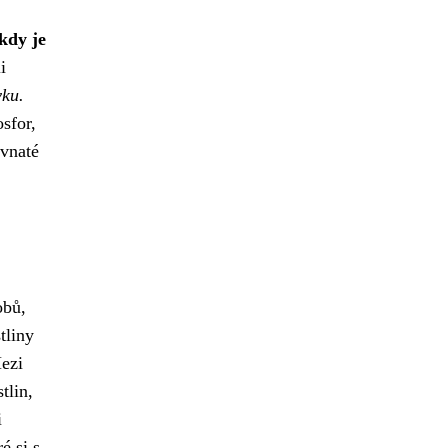
 kdy je
i
vku.
sfor,
avnaté
obů,
tliny
Mezi
tlin,
i
é si s