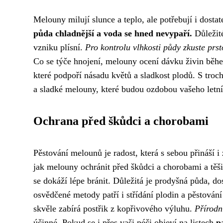
Melouny milují slunce a teplo, ale potřebují i dosta
půda chladnější a voda se hned nevypaří.
Důležité
vzniku plísní.
Pro kontrolu vlhkosti půdy zkuste prst
Co se týče hnojení, melouny ocení dávku živin během
které podpoří násadu květů a sladkost plodů. S troc
a sladké melouny, které budou ozdobou vašeho letní
Ochrana před škůdci a chorobami
Pěstování melounů je radost, která s sebou přináší i
jak melouny ochránit před škůdci a chorobami a těši
se dokáží lépe bránit. Důležitá je prodyšná půda, do
osvědčené metody patří i střídání plodin a pěstován
skvěle zabírá postřik z kopřivového výluhu.
Přírodn
účinné. Pokud se i přes vaši péči objeví na listech
p