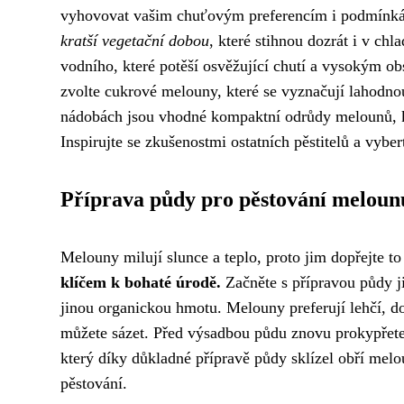
vyhovovat vašim chuťovým preferencím i podmínkám
kratší vegetační dobou
, které stihnou dozrát i v ch
vodního, které potěší osvěžující chutí a vysokým o
zvolte cukrové melouny, které se vyznačují lahodno
nádobách jsou vhodné kompaktní odrůdy melounů, k
Inspirujte se zkušenostmi ostatních pěstitelů a vybe
Příprava půdy pro pěstování meloun
Melouny milují slunce a teplo, proto jim dopřejte to 
klíčem k bohaté úrodě.
Začněte s přípravou půdy j
jinou organickou hmotu. Melouny preferují lehčí, d
můžete sázet. Před výsadbou půdu znovu prokypřete 
který díky důkladné přípravě půdy sklízel obří melou
pěstování.