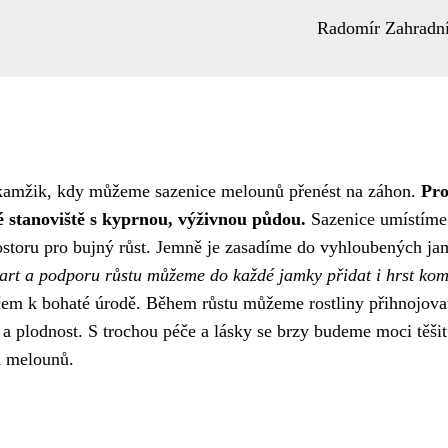
Radomír Zahradn
okamžik, kdy můžeme sazenice melounů přenést na záhon.
Pr
nné stanoviště s kyprnou, výživnou půdou.
Sazenice umístíme
ostoru pro bujný růst. Jemně je zasadíme do vyhloubených ja
tart a podporu růstu můžeme do každé jamky přidat i hrst kom
líčem k bohaté úrodě. Během růstu můžeme rostliny přihnojova
 a plodnost. S trochou péče a lásky se brzy budeme moci těšit
h melounů.