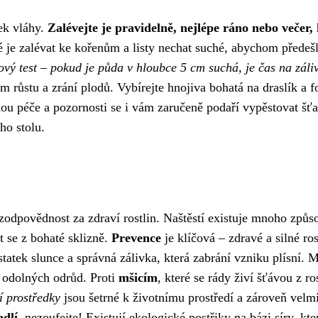
tek vláhy.
Zalévejte je pravidelně, nejlépe ráno nebo večer,
 je zalévat ke kořenům a listy nechat suché, abychom předešl
ový test – pokud je půda v hloubce 5 cm suchá, je čas na záli
 růstu a zrání plodů. Vybírejte hnojiva bohatá na draslík a fo
hou péče a pozornosti se i vám zaručeně podaří vypěstovat šť
ho stolu.
 zodpovědnost za zdraví rostlin. Naštěstí existuje mnoho způs
t se z bohaté sklizně.
Prevence
je klíčová – zdravé a silné ros
statek slunce a správná zálivka, která zabrání vzniku plísní. 
í odolných odrůd. Proti
mšicím
, které se rády živí šťávou z ros
í prostředky
jsou šetrné k životnímu prostředí a zároveň velm
adlí
, nezoufejte! Existují ekologické postřiky na bázi síry, kter