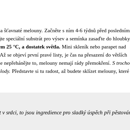
é a šťavnaté melouny. Začněte s ním 4-6 týdnů před posledním
te speciální substrát pro výsev a semínka zasaďte do hloubky
em 25 °C, a dostatek světla.
Mini skleník nebo parapet nad
 se objeví první pravé listy, je čas na přesazení do větších
le nepřehánějte to, melouny nemají rády přemokření.
S troch
plody.
Představte si tu radost, až budete sklízet melouny, které 
t v srdci, to jsou ingredience pro sladký úspěch při pěstová