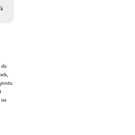
ík
o
 do
mek,
postu.
t
 na