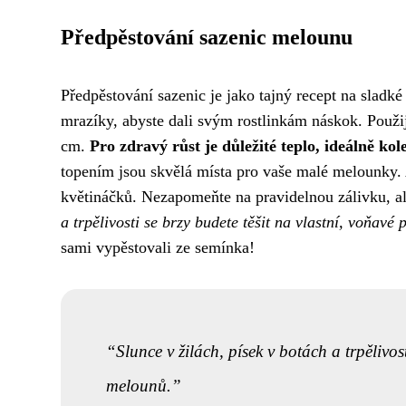
Předpěstování sazenic melounu
Předpěstování sazenic je jako tajný recept na sladk
mrazíky, abyste dali svým rostlinkám náskok. Použij
cm.
Pro zdravý růst je důležité teplo, ideálně kol
topením jsou skvělá místa pro vaše malé melounky. Až
květináčků. Nezapomeňte na pravidelnou zálivku, a
a trpělivosti se brzy budete těšit na vlastní, voňavé 
sami vypěstovali ze semínka!
Slunce v žilách, písek v botách a trpělivos
melounů.