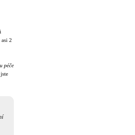
i
 asi 2
ou péče
jste
ní