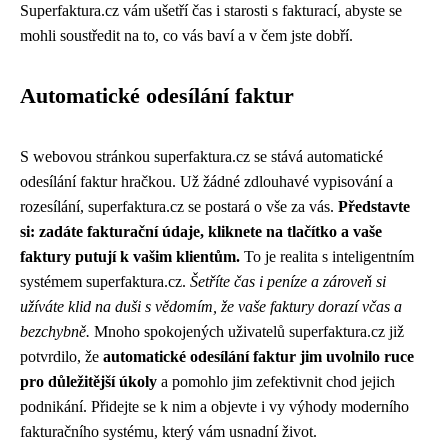
Superfaktura.cz vám ušetří čas i starosti s fakturací, abyste se
mohli soustředit na to, co vás baví a v čem jste dobří.
Automatické odesílání faktur
S webovou stránkou superfaktura.cz se stává automatické
odesílání faktur hračkou. Už žádné zdlouhavé vypisování a
rozesílání, superfaktura.cz se postará o vše za vás.
Představte
si: zadáte fakturační údaje, kliknete na tlačítko a vaše
faktury putují k vašim klientům.
To je realita s inteligentním
systémem superfaktura.cz.
Šetříte čas i peníze a zároveň si
užíváte klid na duši s vědomím, že vaše faktury dorazí včas a
bezchybně.
Mnoho spokojených uživatelů superfaktura.cz již
potvrdilo, že
automatické odesílání faktur jim uvolnilo ruce
pro důležitější úkoly
a pomohlo jim zefektivnit chod jejich
podnikání. Přidejte se k nim a objevte i vy výhody moderního
fakturačního systému, který vám usnadní život.