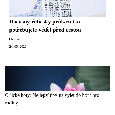
Dočasný řidičský průkaz: Co
potřebujete vědět před cestou
Ostatní
24. 05. 2026
Orlické hory: Nejlepší tipy na výlet do hor i pro
rodiny