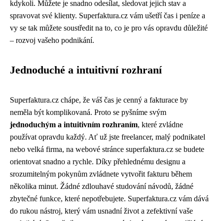
kdykoli. Můžete je snadno odesílat, sledovat jejich stav a
spravovat své klienty. Superfaktura.cz vám ušetří čas i peníze a
vy se tak můžete soustředit na to, co je pro vás opravdu důležité
– rozvoj vašeho podnikání.
Jednoduché a intuitivní rozhraní
Superfaktura.cz chápe, že váš čas je cenný a fakturace by
neměla být komplikovaná. Proto se pyšníme svým
jednoduchým a intuitivním rozhraním
, které zvládne
používat opravdu každý. Ať už jste freelancer, malý podnikatel
nebo velká firma, na webové stránce superfaktura.cz se budete
orientovat snadno a rychle. Díky přehlednému designu a
srozumitelným pokynům zvládnete vytvořit fakturu během
několika minut. Žádné zdlouhavé studování návodů, žádné
zbytečné funkce, které nepotřebujete. Superfaktura.cz vám dává
do rukou nástroj, který vám usnadní život a zefektivní vaše