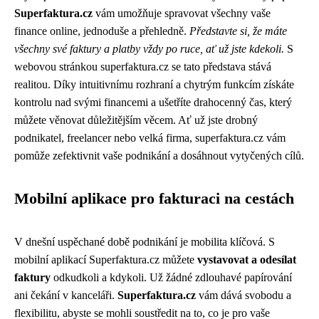
Superfaktura.cz
vám umožňuje spravovat všechny vaše
finance online, jednoduše a přehledně.
Představte si, že máte
všechny své faktury a platby vždy po ruce, ať už jste kdekoli.
S
webovou stránkou superfaktura.cz se tato představa stává
realitou. Díky intuitivnímu rozhraní a chytrým funkcím získáte
kontrolu nad svými financemi a ušetříte drahocenný čas, který
můžete věnovat důležitějším věcem. Ať už jste drobný
podnikatel, freelancer nebo velká firma, superfaktura.cz vám
pomůže zefektivnit vaše podnikání a dosáhnout vytyčených cílů.
Mobilní aplikace pro fakturaci na cestách
V dnešní uspěchané době podnikání je mobilita klíčová. S
mobilní aplikací Superfaktura.cz můžete
vystavovat a odesílat
faktury
odkudkoli a kdykoli. Už žádné zdlouhavé papírování
ani čekání v kanceláři.
Superfaktura.cz
vám dává svobodu a
flexibilitu, abyste se mohli soustředit na to, co je pro vaše