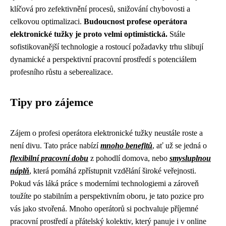
klíčová pro zefektivnění procesů, snižování chybovosti a
celkovou optimalizaci.
Budoucnost profese operátora
elektronické tužky je proto velmi optimistická.
Stále
sofistikovanější technologie a rostoucí požadavky trhu slibují
dynamické a perspektivní pracovní prostředí s potenciálem
profesního růstu a seberealizace.
Tipy pro zájemce
Zájem o profesi operátora elektronické tužky neustále roste a
není divu. Tato práce nabízí
mnoho benefitů
, ať už se jedná o
flexibilní pracovní dobu
z pohodlí domova, nebo
smysluplnou
náplň
, která pomáhá zpřístupnit vzdělání široké veřejnosti.
Pokud vás láká práce s moderními technologiemi a zároveň
toužíte po stabilním a perspektivním oboru, je tato pozice pro
vás jako stvořená. Mnoho operátorů si pochvaluje příjemné
pracovní prostředí a přátelský kolektiv, který panuje i v online