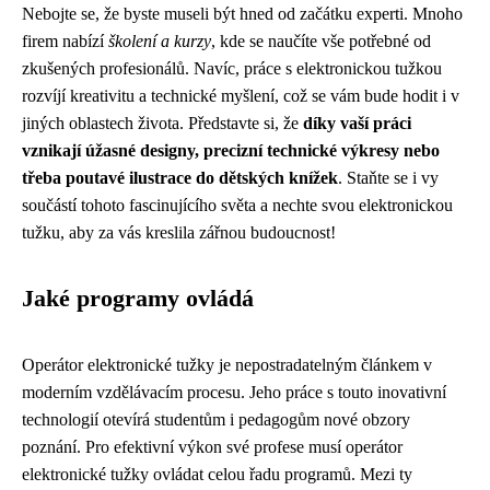
Nebojte se, že byste museli být hned od začátku experti. Mnoho
firem nabízí
školení a kurzy
, kde se naučíte vše potřebné od
zkušených profesionálů. Navíc, práce s elektronickou tužkou
rozvíjí kreativitu a technické myšlení, což se vám bude hodit i v
jiných oblastech života. Představte si, že
díky vaší práci
vznikají úžasné designy, precizní technické výkresy nebo
třeba poutavé ilustrace do dětských knížek
. Staňte se i vy
součástí tohoto fascinujícího světa a nechte svou elektronickou
tužku, aby za vás kreslila zářnou budoucnost!
Jaké programy ovládá
Operátor elektronické tužky je nepostradatelným článkem v
moderním vzdělávacím procesu. Jeho práce s touto inovativní
technologií otevírá studentům i pedagogům nové obzory
poznání. Pro efektivní výkon své profese musí operátor
elektronické tužky ovládat celou řadu programů. Mezi ty