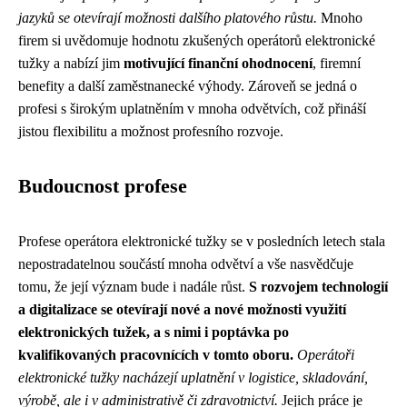
jazyků se otevírají možnosti dalšího platového růstu.
Mnoho
firem si uvědomuje hodnotu zkušených operátorů elektronické
tužky a nabízí jim
motivující finanční ohodnocení
, firemní
benefity a další zaměstnanecké výhody. Zároveň se jedná o
profesi s širokým uplatněním v mnoha odvětvích, což přináší
jistou flexibilitu a možnost profesního rozvoje.
Budoucnost profese
Profese operátora elektronické tužky se v posledních letech stala
nepostradatelnou součástí mnoha odvětví a vše nasvědčuje
tomu, že její význam bude i nadále růst.
S rozvojem technologií
a digitalizace se otevírají nové a nové možnosti využití
elektronických tužek, a s nimi i poptávka po
kvalifikovaných pracovnících v tomto oboru.
Operátoři
elektronické tužky nacházejí uplatnění v logistice, skladování,
výrobě, ale i v administrativě či zdravotnictví.
Jejich práce je