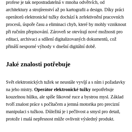
profese je tak nepostradatelná v mnoha odvětvích, od
architektury a strojírenství až po kartografii a design. Díky práci
operátorů elektronické tužky dochází k zefektivnění pracovních
procesů, úspoře času a eliminaci chyb, které by mohly vzniknout
při ručním přepisování. Zároveň se otevírají nové možnosti pro
editaci, archivaci a sdílení digitalizovaných dokumentů, což
přináší nesporné výhody v dnešní digitální době.
Jaké znalosti potřebuje
Svět elektronických tužek se neustále vyvíjí a s ním i požadavky
na jeho mistry.
Operátor elektronické tužky
nepotřebuje
kouzelnou hůlku, ale spíše šikovné ruce a bystrou mysl. Základ
tvoří znalost práce s počítačem a jemná motorika pro precizní
manipulaci s tužkou. Důležitá je i pečlivost a smysl pro detail,
protože i malá nepřesnost může ovlivnit výsledný produkt.