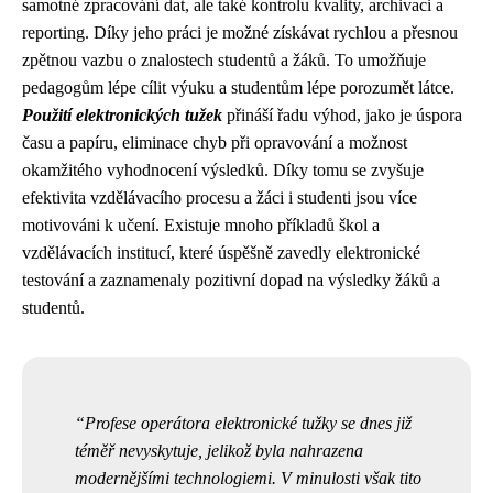
samotné zpracování dat, ale také kontrolu kvality, archivaci a
reporting. Díky jeho práci je možné získávat rychlou a přesnou
zpětnou vazbu o znalostech studentů a žáků. To umožňuje
pedagogům lépe cílit výuku a studentům lépe porozumět látce.
Použití elektronických tužek
přináší řadu výhod, jako je úspora
času a papíru, eliminace chyb při opravování a možnost
okamžitého vyhodnocení výsledků. Díky tomu se zvyšuje
efektivita vzdělávacího procesu a žáci i studenti jsou více
motivováni k učení. Existuje mnoho příkladů škol a
vzdělávacích institucí, které úspěšně zavedly elektronické
testování a zaznamenaly pozitivní dopad na výsledky žáků a
studentů.
Profese operátora elektronické tužky se dnes již
téměř nevyskytuje, jelikož byla nahrazena
modernějšími technologiemi. V minulosti však tito