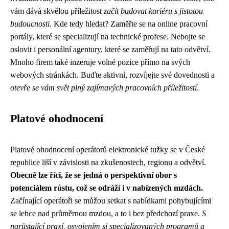
vám dává skvělou příležitost
začít budovat kariéru s jistotou
budoucnosti
. Kde tedy hledat? Zaměřte se na online pracovní
portály, které se specializují na technické profese. Nebojte se
oslovit i personální agentury, které se zaměřují na tato odvětví.
Mnoho firem také inzeruje volné pozice přímo na svých
webových stránkách. Buďte aktivní, rozvíjejte své dovednosti a
otevře se vám svět plný zajímavých pracovních příležitostí
.
Platové ohodnocení
Platové ohodnocení operátorů elektronické tužky se v České
republice liší v závislosti na zkušenostech, regionu a odvětví.
Obecně lze říci, že se jedná o perspektivní obor s
potenciálem růstu, což se odráží i v nabízených mzdách.
Začínající operátoři se můžou setkat s nabídkami pohybujícími
se lehce nad průměrnou mzdou, a to i bez předchozí praxe.
S
narůstající praxí, osvojením si specializovaných programů a