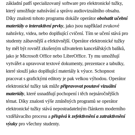
základní patří specializovaný software pro elektronické tužky,
který umožňuje nahrávání a správu audiovizuálního obsahu.
Díky znalosti tohoto programu dokáže operátor
obohatit učební
materiály o interaktivní prvky
, jako jsou například zvukové
nahrávky, videa, nebo doplňující cvičení. Tím se učení stává pro
studenty zábavnější a efektivnější. Operátor elektronické tužky
by měl být rovněž zkušeným uživatelem kancelářských balíků,
jako je Microsoft Office nebo LibreOffice. Ty mu umožňují
vytvářet a upravovat textové dokumenty, prezentace a tabulky,
které slouží jako doplňující materiály k výuce. Schopnost
pracovat s grafickými editory je pak velkou výhodou. Operátor
elektronické tužky tak může
připravovat poutavé vizuální
materiály
, které usnadňují pochopení i těch nejnáročnějších
témat. Díky znalosti výše zmíněných programů se operátor
elektronické tužky stává nepostradatelným článkem moderního
vzdělávacího procesu a
přispívá k zefektivnění a zatraktivnění
výuky
pro všechny studenty.