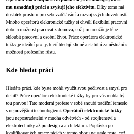
mu usnadňují práci a zvyšují jeho efektivitu.
Díky tomu má
dostatek prostoru pro sebevzdělávání a rozvoj svých dovedností.
Mnoho operátorů elektronické tužky si chválí flexibilní pracovní
dobu a možnost pracovat z domova, což jim umožňuje lépe
skloubit pracovní a osobní život. Práce operátora elektronické
tužky je ideální pro ty, kteří hledají klidné a stabilní zaměstnání s
možností profesního růstu.
Kde hledat práci
Hledáte práci, kde byste mohli využít svou pečlivost a smysl pro
detail? Práce operátora elektronické tužky by pro vás mohla být
tou pravou! Tato moderní profese v sobě snoubí tradiční řemeslo
s nejnovějšími technologiemi.
Operátoři elektronické tužky
jsou nepostradatelní v mnoha odvětvích - od strojírenství a
elektrotechniky až po design a architekturu. Poptávka po
kvalifikovaných pracovnících v tomto oboru neustále roste, což