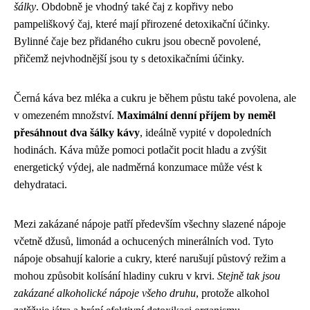
šálky
. Obdobně je vhodný také čaj z kopřivy nebo
pampeliškový čaj, které mají přirozené detoxikační účinky.
Bylinné čaje bez přidaného cukru jsou obecně povolené,
přičemž nejvhodnější jsou ty s detoxikačními účinky.
Černá káva bez mléka a cukru je během půstu také povolena, ale
v omezeném množství.
Maximální denní příjem by neměl
přesáhnout dva šálky kávy
, ideálně vypité v dopoledních
hodinách. Káva může pomoci potlačit pocit hladu a zvýšit
energetický výdej, ale nadměrná konzumace může vést k
dehydrataci.
Mezi zakázané nápoje patří především všechny slazené nápoje
včetně džusů, limonád a ochucených minerálních vod. Tyto
nápoje obsahují kalorie a cukry, které narušují půstový režim a
mohou způsobit kolísání hladiny cukru v krvi.
Stejně tak jsou
zakázané alkoholické nápoje všeho druhu
, protože alkohol