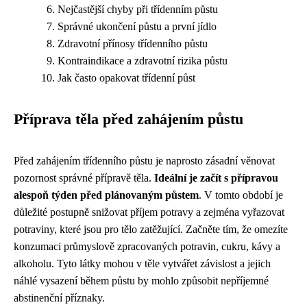
Nejčastější chyby při třídenním půstu
Správné ukončení půstu a první jídlo
Zdravotní přínosy třídenního půstu
Kontraindikace a zdravotní rizika půstu
Jak často opakovat třídenní půst
Příprava těla před zahájením půstu
Před zahájením třídenního půstu je naprosto zásadní věnovat
pozornost správné přípravě těla.
Ideální je začít s přípravou
alespoň týden před plánovaným půstem
. V tomto období je
důležité postupně snižovat příjem potravy a zejména vyřazovat
potraviny, které jsou pro tělo zatěžující. Začněte tím, že omezíte
konzumaci průmyslově zpracovaných potravin, cukru, kávy a
alkoholu. Tyto látky mohou v těle vytvářet závislost a jejich
náhlé vysazení během půstu by mohlo způsobit nepříjemné
abstinenční příznaky.