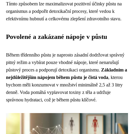
Tímto způsobem lze maximalizovat pozitivní účinky půstu na
organismus a podpořit detoxikační procesy, které vedou k
efektivnímu hubnutí a celkovému zlepšení zdravotního stavu.
Povolené a zakázané nápoje v půstu
Během třídenního půstu je naprosto zásadní dodržovat správný
pitný režim a vybírat pouze vhodné nápoje, které nenarušují
půstový proces a podporují detoxikaci organismu.
Základním a
nejdůležitějším nápojem během půstu je čistá voda
, kterou
bychom měli konzumovat v množství minimálně 2,5 až 3 litry
denně. Voda pomáhá vyplavovat toxiny z těla a udržuje
správnou hydrataci, což je během půstu klíčové.