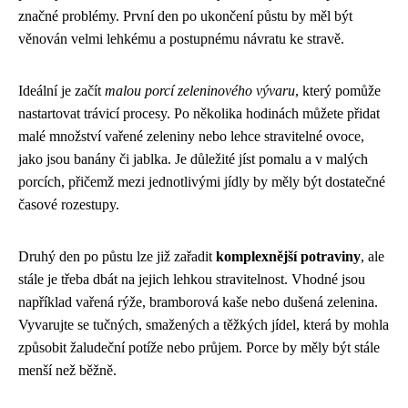
značné problémy. První den po ukončení půstu by měl být
věnován velmi lehkému a postupnému návratu ke stravě.
Ideální je začít
malou porcí zeleninového vývaru
, který pomůže
nastartovat trávicí procesy. Po několika hodinách můžete přidat
malé množství vařené zeleniny nebo lehce stravitelné ovoce,
jako jsou banány či jablka. Je důležité jíst pomalu a v malých
porcích, přičemž mezi jednotlivými jídly by měly být dostatečné
časové rozestupy.
Druhý den po půstu lze již zařadit
komplexnější potraviny
, ale
stále je třeba dbát na jejich lehkou stravitelnost. Vhodné jsou
například vařená rýže, bramborová kaše nebo dušená zelenina.
Vyvarujte se tučných, smažených a těžkých jídel, která by mohla
způsobit žaludeční potíže nebo průjem. Porce by měly být stále
menší než běžně.