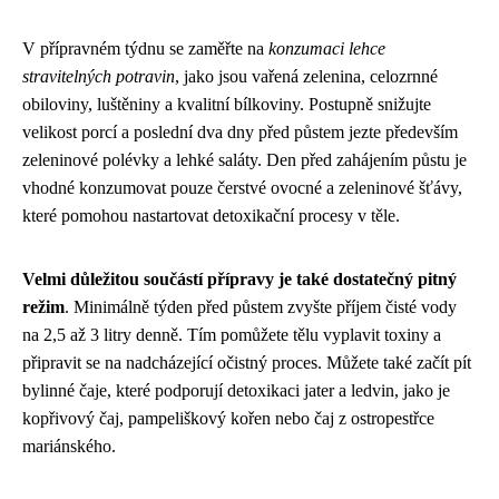
V přípravném týdnu se zaměřte na
konzumaci lehce
stravitelných potravin
, jako jsou vařená zelenina, celozrnné
obiloviny, luštěniny a kvalitní bílkoviny. Postupně snižujte
velikost porcí a poslední dva dny před půstem jezte především
zeleninové polévky a lehké saláty. Den před zahájením půstu je
vhodné konzumovat pouze čerstvé ovocné a zeleninové šťávy,
které pomohou nastartovat detoxikační procesy v těle.
Velmi důležitou součástí přípravy je také dostatečný pitný
režim
. Minimálně týden před půstem zvyšte příjem čisté vody
na 2,5 až 3 litry denně. Tím pomůžete tělu vyplavit toxiny a
připravit se na nadcházející očistný proces. Můžete také začít pít
bylinné čaje, které podporují detoxikaci jater a ledvin, jako je
kopřivový čaj, pampeliškový kořen nebo čaj z ostropestřce
mariánského.