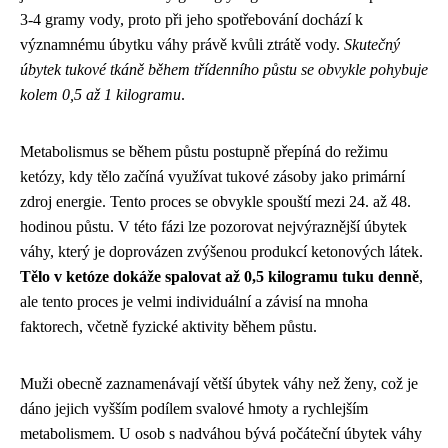
3-4 gramy vody, proto při jeho spotřebování dochází k
významnému úbytku váhy právě kvůli ztrátě vody.
Skutečný
úbytek tukové tkáně během třídenního půstu se obvykle pohybuje
kolem 0,5 až 1 kilogramu
.
Metabolismus se během půstu postupně přepíná do režimu
ketózy, kdy tělo začíná využívat tukové zásoby jako primární
zdroj energie. Tento proces se obvykle spouští mezi 24. až 48.
hodinou půstu. V této fázi lze pozorovat nejvýraznější úbytek
váhy, který je doprovázen zvýšenou produkcí ketonových látek.
Tělo v ketóze dokáže spalovat až 0,5 kilogramu tuku denně
,
ale tento proces je velmi individuální a závisí na mnoha
faktorech, včetně fyzické aktivity během půstu.
Muži obecně zaznamenávají větší úbytek váhy než ženy, což je
dáno jejich vyšším podílem svalové hmoty a rychlejším
metabolismem. U osob s nadváhou bývá počáteční úbytek váhy