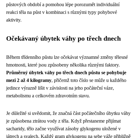
půstových období a pomohou lépe porozumět individuální
reakci těla na půst v kombinaci s různými typy pohybové
aktivity.
Očekávaný úbytek váhy po třech dnech
Během třídenního půstu lze očekávat významné změny tělesné
hmotnosti, které jsou způsobeny několika různými faktory.
Průměrný úbytek váhy po třech dnech půstu se pohybuje
mezi 2 až 4 kilogramy
, přičemž toto číslo se může u každého
jedince výrazně lišit v závislosti na jeho počáteční váze,
metabolismu a celkovém zdravotním stavu.
Je důležité si uvědomit, že značná část počátečního úbytku váhy
je způsobena ztrátou vody z těla. Když přestaneme přijímat
sacharidy, tělo začne využívat zásoby glykogenu uložené v
játrech a svalech. Každý gram glykogenu na sebe váže přibližně