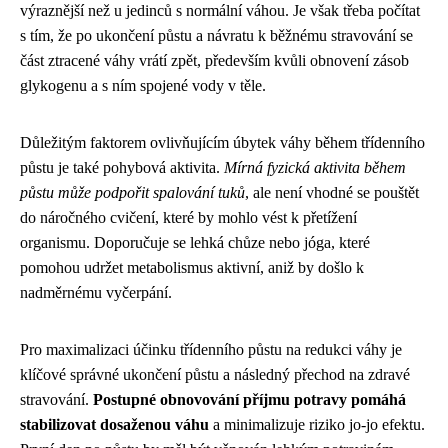
výraznější než u jedinců s normální váhou. Je však třeba počítat
s tím, že po ukončení půstu a návratu k běžnému stravování se
část ztracené váhy vrátí zpět, především kvůli obnovení zásob
glykogenu a s ním spojené vody v těle.
Důležitým faktorem ovlivňujícím úbytek váhy během třídenního
půstu je také pohybová aktivita.
Mírná fyzická aktivita během
půstu může podpořit spalování tuků
, ale není vhodné se pouštět
do náročného cvičení, které by mohlo vést k přetížení
organismu. Doporučuje se lehká chůze nebo jóga, které
pomohou udržet metabolismus aktivní, aniž by došlo k
nadměrnému vyčerpání.
Pro maximalizaci účinku třídenního půstu na redukci váhy je
klíčové správné ukončení půstu a následný přechod na zdravé
stravování.
Postupné obnovování příjmu potravy pomáhá
stabilizovat dosaženou váhu
a minimalizuje riziko jo-jo efektu.