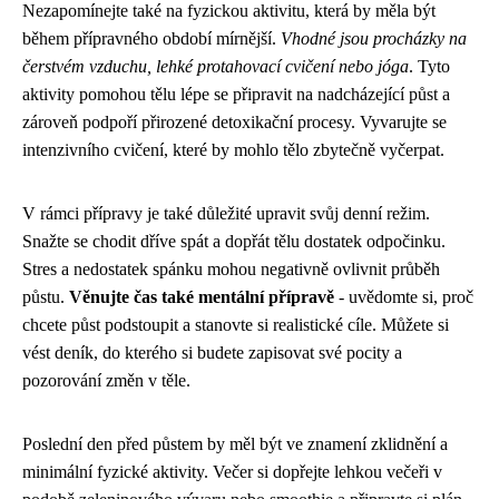
Nezapomínejte také na fyzickou aktivitu, která by měla být
během přípravného období mírnější.
Vhodné jsou procházky na
čerstvém vzduchu, lehké protahovací cvičení nebo jóga
. Tyto
aktivity pomohou tělu lépe se připravit na nadcházející půst a
zároveň podpoří přirozené detoxikační procesy. Vyvarujte se
intenzivního cvičení, které by mohlo tělo zbytečně vyčerpat.
V rámci přípravy je také důležité upravit svůj denní režim.
Snažte se chodit dříve spát a dopřát tělu dostatek odpočinku.
Stres a nedostatek spánku mohou negativně ovlivnit průběh
půstu.
Věnujte čas také mentální přípravě
- uvědomte si, proč
chcete půst podstoupit a stanovte si realistické cíle. Můžete si
vést deník, do kterého si budete zapisovat své pocity a
pozorování změn v těle.
Poslední den před půstem by měl být ve znamení zklidnění a
minimální fyzické aktivity. Večer si dopřejte lehkou večeři v