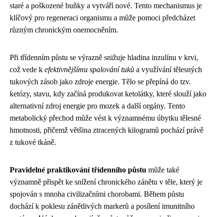
staré a poškozené buňky a vytváří nové. Tento mechanismus je
klíčový pro regeneraci organismu a může pomoci předcházet
různým chronickým onemocněním.
Při třídenním půstu se výrazně snižuje hladina inzulínu v krvi,
což vede k
efektivnějšímu spalování tuků
a využívání tělesných
tukových zásob jako zdroje energie. Tělo se přepíná do tzv.
ketózy, stavu, kdy začíná produkovat ketolátky, které slouží jako
alternativní zdroj energie pro mozek a další orgány. Tento
metabolický přechod může vést k významnému úbytku tělesné
hmotnosti, přičemž většina ztracených kilogramů pochází právě
z tukové tkáně.
Pravidelné praktikování třídenního půstu
může také
významně přispět ke snížení chronického zánětu v těle, který je
spojován s mnoha civilizačními chorobami. Během půstu
dochází k poklesu zánětlivých markerů a posílení imunitního