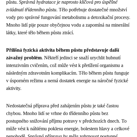
půstu.
Správná hydratace je naprosto klíčová pro úspěšné
zvládnutí třídenního půstu
. Tělo potřebuje dostatečné množství
vody pro správné fungování metabolismu a detoxikační procesy.
Mnoho lidí pije pouze obyčejnou vodu a zapomíná na minerální
látky, které tělo během půstu ztrácí.
Přílišná fyzická aktivita během půstu představuje další
závažný problém
. Někteří jedinci se snaží urychlit hubnutí
intenzivním cvičením, což může vést k přetížení organismu a
následným zdravotním komplikacím. Tělo během půstu funguje
v úsporném režimu a nemá dostatek energie na náročné fyzické
aktivity.
Nedostatečná příprava před zahájením půstu je také častou
chybou. Mnoho lidí se vrhne do třídenního půstu bez
postupného snižování příjmu potravy v předchozích dnech. To
může vést k náhlému poklesu energie, bolestem hlavy a celkové
nepohodě.
Správná příprava by měla zahrnovat postupné