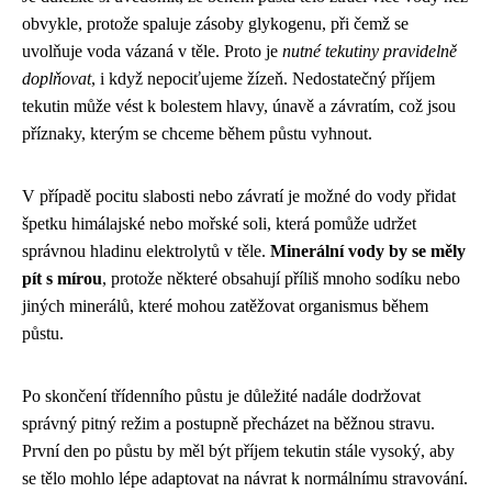
obvykle, protože spaluje zásoby glykogenu, při čemž se
uvolňuje voda vázaná v těle. Proto je
nutné tekutiny pravidelně
doplňovat
, i když nepociťujeme žízeň. Nedostatečný příjem
tekutin může vést k bolestem hlavy, únavě a závratím, což jsou
příznaky, kterým se chceme během půstu vyhnout.
V případě pocitu slabosti nebo závratí je možné do vody přidat
špetku himálajské nebo mořské soli, která pomůže udržet
správnou hladinu elektrolytů v těle.
Minerální vody by se měly
pít s mírou
, protože některé obsahují příliš mnoho sodíku nebo
jiných minerálů, které mohou zatěžovat organismus během
půstu.
Po skončení třídenního půstu je důležité nadále dodržovat
správný pitný režim a postupně přecházet na běžnou stravu.
První den po půstu by měl být příjem tekutin stále vysoký, aby
se tělo mohlo lépe adaptovat na návrat k normálnímu stravování.