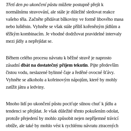
Třetí den po ukončení půstu
můžete postupně přejít k
normálnímu stravování, ale stále je důležité sledovat reakce
vašeho těla. Začněte přidávat bílkoviny ve formě libového masa
nebo luštěnin. Vyhněte se však stále příliš kořeněným jídlům a
těžkým kombinacím. Je vhodné dodržovat pravidelné intervaly
mezi jídly a nepřejídat se.
Během celého procesu návratu k běžné stravě je naprosto
zásadní
dbát na dostatečný příjem tekutin
. Pijte především
čistou vodu, neslazené bylinné čaje a ředěné ovocné šťávy.
Vyhněte se alkoholu a kofeinovým nápojům, které by mohly
zatížit játra a ledviny.
Mnoho lidí po ukončení půstu pociťuje silnou chuť k jídlu a
tendenci se přejídat. Je však důležité těmto pokušením odolat,
protože přejedení by mohlo způsobit nejen nepříjemné trávicí
obtíže, ale také by mohlo vést k rychlému návratu ztracených