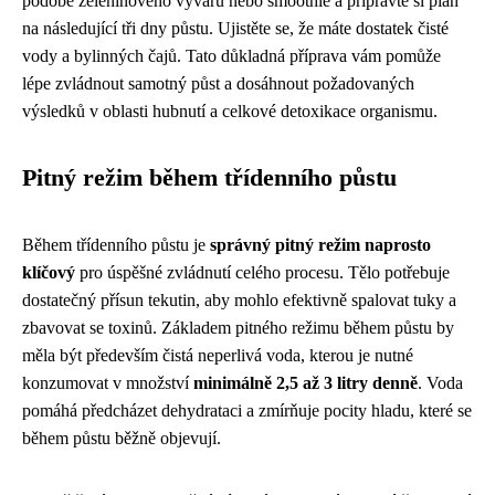
podobě zeleninového vývaru nebo smoothie a připravte si plán
na následující tři dny půstu. Ujistěte se, že máte dostatek čisté
vody a bylinných čajů. Tato důkladná příprava vám pomůže
lépe zvládnout samotný půst a dosáhnout požadovaných
výsledků v oblasti hubnutí a celkové detoxikace organismu.
Pitný režim během třídenního půstu
Během třídenního půstu je
správný pitný režim naprosto
klíčový
pro úspěšné zvládnutí celého procesu. Tělo potřebuje
dostatečný přísun tekutin, aby mohlo efektivně spalovat tuky a
zbavovat se toxinů. Základem pitného režimu během půstu by
měla být především čistá neperlivá voda, kterou je nutné
konzumovat v množství
minimálně 2,5 až 3 litry denně
. Voda
pomáhá předcházet dehydrataci a zmírňuje pocity hladu, které se
během půstu běžně objevují.