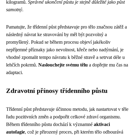
kilogramů.
Správné ukončení půstu je stejně důležité jako půst
samotný
.
Pamatujte, že třídenní půst představuje pro tělo značnou zátěž a
následný návrat ke stravování by měl být pozvolný a
promyšlený. Pokud se během procesu objeví jakékoliv
nepříjemné příznaky jako nevolnost, křeče nebo nadýmání, je
vhodné zpomalit tempo návratu k běžné stravě a setrvat déle u
lehčích pokrmů.
Naslouchejte svému tělu
a dopřejte mu čas na
adaptaci.
Zdravotní přínosy třídenního půstu
Třídenní půst představuje účinnou metodu, jak nastartovat v těle
řadu pozitivních změn a podpořit celkové zdraví organismu.
Během třídenního půstu dochází k významné
aktivaci
autofagie
, což je přirozený proces, při kterém tělo odbourává