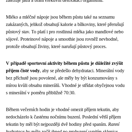
zatěžuje játra a brání efektivní detoxikaci organismu.
Mléko a mléčné nápoje jsou během půstu také na seznamu
zakázaných, jelikož obsahují kalorie a bílkoviny, které přerušují
půstový stav. To platí i pro rostlinná mléka jako mandlové nebo
sójové. Proteinové nápoje a smoothie jsou rovněž nevhodné,
protože obsahují živiny, které narušují půstový proces.
V případě sportovní aktivity během půstu je důležité zvýšit
příjem čisté vody
, aby se předešlo dehydrataci. Minerální vody
bez příchutě jsou povolené, ale měly by být konzumovány s
mírou kvůli obsahu minerálů. Vhodné je střídat obyčejnou vodu
s minerální v poměru přibližně 70:30.
Během večerních hodin je vhodné omezit příjem tekutin, aby
nedocházelo k častému nočnímu buzení. Poslední větší příjem
tekutin by měl být nejpozději dvě hodiny před spaním.
Ranní
hydratace by měla začít ihned po probuzení vypitím sklenice