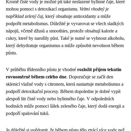
Kromě čisté vody je možné pít také neslazené bylinné čaje, které
mohou pomoci s detoxikací organismu.
Velmi vhodný je
například zelený čaj
, který obsahuje antioxidanty a může
podpořit metabolismus. Důležité je vyvarovat se všech sladkých
nápojů, včetně džusů a smoothies, protože obsahují kalorie a
cukry, které by narušily půst. Také je nutné se vyhnout alkoholu,
který dehydratuje organismus a může způsobit nevolnost během
půstu.
V průběhu třídenního půstu je vhodné
rozložit příjem tekutin
rovnoměrně během celého dne
. Doporučuje se začít den
sklenicí vlažné vody s citronem, která nastartuje metabolismus a
podpoří detoxikační procesy. Během dopoledne je dobré vypít
alespoň litr čisté vody nebo bylinného čaje. V odpoledních
hodinách může pomoci šálek zeleného čaje, který dodá energii a
podpoří spalování tuků.
Je důležité si uvědomit, že během půstu tělo ztrácí více vody než