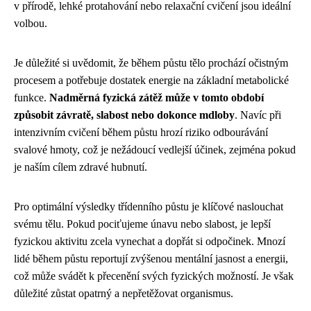
v přírodě, lehké protahování nebo relaxační cvičení jsou ideální
volbou.
Je důležité si uvědomit, že během půstu tělo prochází očistným
procesem a potřebuje dostatek energie na základní metabolické
funkce.
Nadměrná fyzická zátěž může v tomto období
způsobit závratě, slabost nebo dokonce mdloby
. Navíc při
intenzivním cvičení během půstu hrozí riziko odbourávání
svalové hmoty, což je nežádoucí vedlejší účinek, zejména pokud
je naším cílem zdravé hubnutí.
Pro optimální výsledky třídenního půstu je klíčové naslouchat
svému tělu. Pokud pociťujeme únavu nebo slabost, je lepší
fyzickou aktivitu zcela vynechat a dopřát si odpočinek. Mnozí
lidé během půstu reportují zvýšenou mentální jasnost a energii,
což může svádět k přecenění svých fyzických možností. Je však
důležité zůstat opatrný a nepřetěžovat organismus.