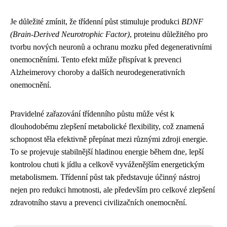
Je důležité zmínit, že třídenní půst stimuluje produkci
BDNF
(Brain-Derived Neurotrophic Factor)
, proteinu důležitého pro
tvorbu nových neuronů a ochranu mozku před degenerativními
onemocněními. Tento efekt může přispívat k prevenci
Alzheimerovy choroby a dalších neurodegenerativních
onemocnění.
Pravidelné zařazování třídenního půstu může vést k
dlouhodobému zlepšení metabolické flexibility, což znamená
schopnost těla efektivně přepínat mezi různými zdroji energie.
To se projevuje stabilnější hladinou energie během dne, lepší
kontrolou chuti k jídlu a celkově vyváženějším energetickým
metabolismem. Třídenní půst tak představuje účinný nástroj
nejen pro redukci hmotnosti, ale především pro celkové zlepšení
zdravotního stavu a prevenci civilizačních onemocnění.