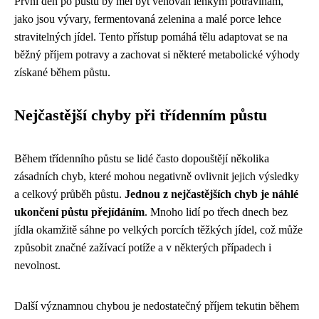
První den po půstu by měl být věnován lehkým potravinám,
jako jsou vývary, fermentovaná zelenina a malé porce lehce
stravitelných jídel. Tento přístup pomáhá tělu adaptovat se na
běžný příjem potravy a zachovat si některé metabolické výhody
získané během půstu.
Nejčastější chyby při třídenním půstu
Během třídenního půstu se lidé často dopouštějí několika
zásadních chyb, které mohou negativně ovlivnit jejich výsledky
a celkový průběh půstu.
Jednou z nejčastějších chyb je náhlé
ukončení půstu přejídáním
. Mnoho lidí po třech dnech bez
jídla okamžitě sáhne po velkých porcích těžkých jídel, což může
způsobit značné zažívací potíže a v některých případech i
nevolnost.
Další významnou chybou je nedostatečný příjem tekutin během