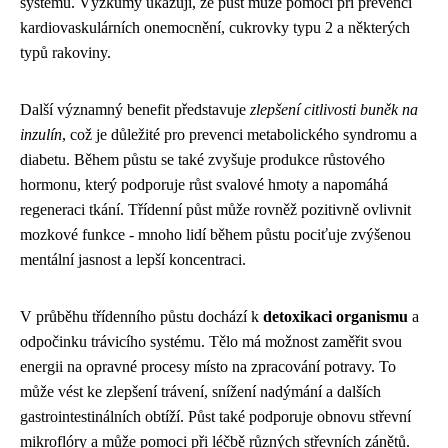
systému. Výzkumy ukazují, že půst může pomoci při prevenci
kardiovaskulárních onemocnění, cukrovky typu 2 a některých
typů rakoviny.
Další významný benefit představuje
zlepšení citlivosti buněk na
inzulín
, což je důležité pro prevenci metabolického syndromu a
diabetu. Během půstu se také zvyšuje produkce růstového
hormonu, který podporuje růst svalové hmoty a napomáhá
regeneraci tkání. Třídenní půst může rovněž pozitivně ovlivnit
mozkové funkce - mnoho lidí během půstu pociťuje zvýšenou
mentální jasnost a lepší koncentraci.
V průběhu třídenního půstu dochází k
detoxikaci organismu
a
odpočinku trávicího systému. Tělo má možnost zaměřit svou
energii na opravné procesy místo na zpracování potravy. To
může vést ke zlepšení trávení, snížení nadýmání a dalších
gastrointestinálních obtíží. Půst také podporuje obnovu střevní
mikroflóry a může pomoci při léčbě různých střevních zánětů.