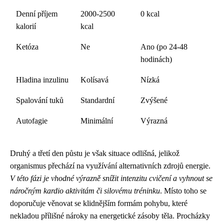
Denní příjem
2000-2500
0 kcal
kalorií
kcal
Ketóza
Ne
Ano (po 24-48
hodinách)
Hladina inzulinu
Kolísavá
Nízká
Spalování tuků
Standardní
Zvýšené
Autofagie
Minimální
Výrazná
Druhý a třetí den půstu je však situace odlišná, jelikož
organismus přechází na využívání alternativních zdrojů energie.
V této fázi je vhodné výrazně snížit intenzitu cvičení a vyhnout se
náročným kardio aktivitám či silovému tréninku
. Místo toho se
doporučuje věnovat se klidnějším formám pohybu, které
nekladou přílišné nároky na energetické zásoby těla. Procházky