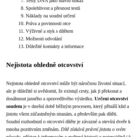
Testy DNA jako hlavní důkaz
Spolehlivost a přesnost testů
Náklady na soudní určení
Práva a povinnosti otce
Výživné a styk s dítětem
Možnosti odvolání
Důležité kontakty a informace
Nejistota ohledně otcovství
Nejistota ohledně otcovství může být náročnou životní situací,
ale je důležité si uvědomit, že existují cesty, jak ji překonat a
dosáhnout jasného a spravedlivého výsledku.
Určení otcovství
soudem
je v dnešní době běžným procesem, který přináší klid a
jistotu všem zúčastněným stranám, a především pak dítěti.
Soudní rozhodnutí o otcovství dítěte je závazné a otevírá dveře k
mnoha pozitivním změnám.
Dítě získává právní jistotu o svém
původu, přístup k informacím o rodinné historii a potenciálně i k