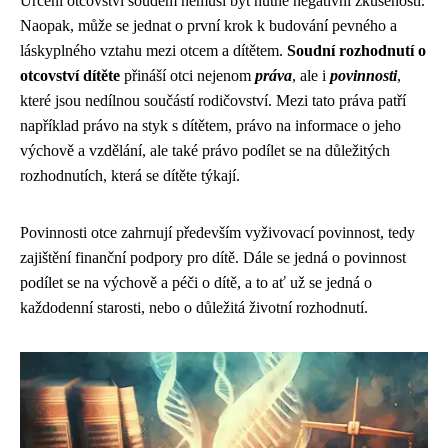
Určení otcovství soudem nemusí být nutně negativní zkušeností.
Naopak, může se jednat o první krok k budování pevného a
láskyplného vztahu mezi otcem a dítětem.
Soudní rozhodnutí o
otcovství dítěte
přináší otci nejenom
práva
, ale i
povinnosti
,
které jsou nedílnou součástí rodičovství. Mezi tato práva patří
například právo na styk s dítětem, právo na informace o jeho
výchově a vzdělání, ale také právo podílet se na důležitých
rozhodnutích, která se dítěte týkají.
Povinnosti otce zahrnují především vyživovací povinnost, tedy
zajištění finanční podpory pro dítě. Dále se jedná o povinnost
podílet se na výchově a péči o dítě, a to ať už se jedná o
každodenní starosti, nebo o důležitá životní rozhodnutí.