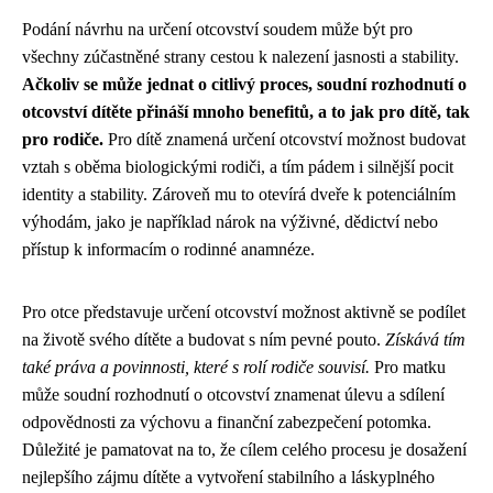
Podání návrhu na určení otcovství soudem může být pro
všechny zúčastněné strany cestou k nalezení jasnosti a stability.
Ačkoliv se může jednat o citlivý proces, soudní rozhodnutí o
otcovství dítěte přináší mnoho benefitů, a to jak pro dítě, tak
pro rodiče.
Pro dítě znamená určení otcovství možnost budovat
vztah s oběma biologickými rodiči, a tím pádem i silnější pocit
identity a stability. Zároveň mu to otevírá dveře k potenciálním
výhodám, jako je například nárok na výživné, dědictví nebo
přístup k informacím o rodinné anamnéze.
Pro otce představuje určení otcovství možnost aktivně se podílet
na životě svého dítěte a budovat s ním pevné pouto.
Získává tím
také práva a povinnosti, které s rolí rodiče souvisí.
Pro matku
může soudní rozhodnutí o otcovství znamenat úlevu a sdílení
odpovědnosti za výchovu a finanční zabezpečení potomka.
Důležité je pamatovat na to, že cílem celého procesu je dosažení
nejlepšího zájmu dítěte a vytvoření stabilního a láskyplného