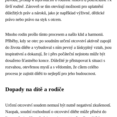
širší rodině.
Zároveň se tím otevírají možnosti pro uplatnění
důležitých práv a nároků, jako je například výživné, dědické
právo nebo právo na styk s otcem.
Mnoho rodin prošlo tímto procesem a našlo klid a harmonii.
Příběhy, kdy se otec po soudním určení otcovství aktivně zapojil
do života dítěte a vybudoval s ním pevný a láskyplný vztah, jsou
inspirativní a dokazují, že i přes počáteční nejistotu může být
dosaženo šťastného konce. Důležité je přistupovat k situaci s
rozvahou, otevřenou myslí a s vědomím, že cílem celého
procesu je zajistit dítěti to nejlepší pro jeho budoucnost.
Dopady na dítě a rodiče
Určení otcovství soudem nemusí být nutně negativní zkušeností.
Naopak, soudní rozhodnutí o otcovství dítěte může přinést do