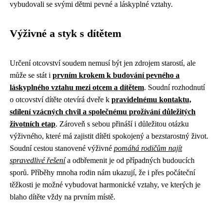
vybudovali se svými dětmi pevné a láskyplné vztahy.
Výživné a styk s dítětem
Určení otcovství soudem nemusí být jen zdrojem starostí, ale
může se stát i
prvním krokem k budování pevného a
láskyplného vztahu mezi otcem a dítětem
. Soudní rozhodnutí
o otcovství dítěte otevírá dveře k
pravidelnému kontaktu,
sdílení vzácných chvil a společnému prožívání důležitých
životních etap
. Zároveň s sebou přináší i důležitou otázku
výživného, které má zajistit dítěti spokojený a bezstarostný život.
Soudní cestou stanovené výživné
pomáhá rodičům najít
spravedlivé řešení
a odbřemenit je od případných budoucích
sporů. Příběhy mnoha rodin nám ukazují, že i přes počáteční
těžkosti je možné vybudovat harmonické vztahy, ve kterých je
blaho dítěte vždy na prvním místě.