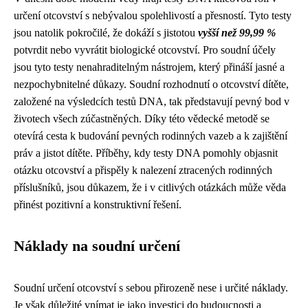
určení otcovství s nebývalou spolehlivostí a přesností. Tyto testy
jsou natolik pokročilé, že dokáží s jistotou
vyšší než 99,99 %
potvrdit nebo vyvrátit biologické otcovství. Pro soudní účely
jsou tyto testy nenahraditelným nástrojem, který přináší jasné a
nezpochybnitelné důkazy. Soudní rozhodnutí o otcovství dítěte,
založené na výsledcích testů DNA, tak představují pevný bod v
životech všech zúčastněných. Díky této vědecké metodě se
otevírá cesta k budování pevných rodinných vazeb a k zajištění
práv a jistot dítěte. Příběhy, kdy testy DNA pomohly objasnit
otázku otcovství a přispěly k nalezení ztracených rodinných
příslušníků, jsou důkazem, že i v citlivých otázkách může věda
přinést pozitivní a konstruktivní řešení.
Náklady na soudní určení
Soudní určení otcovství s sebou přirozeně nese i určité náklady.
Je však důležité vnímat je jako investici do budoucnosti a