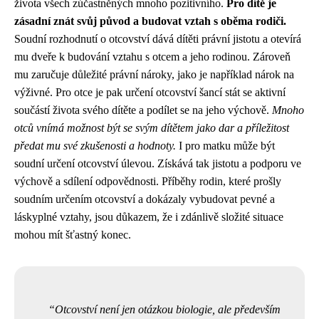
života všech zúčastněných mnoho pozitivního.
Pro dítě je
zásadní znát svůj původ a budovat vztah s oběma rodiči.
Soudní rozhodnutí o otcovství dává dítěti právní jistotu a otevírá
mu dveře k budování vztahu s otcem a jeho rodinou. Zároveň
mu zaručuje důležité právní nároky, jako je například nárok na
výživné. Pro otce je pak určení otcovství šancí stát se aktivní
součástí života svého dítěte a podílet se na jeho výchově.
Mnoho
otců vnímá možnost být se svým dítětem jako dar a příležitost
předat mu své zkušenosti a hodnoty.
I pro matku může být
soudní určení otcovství úlevou. Získává tak jistotu a podporu ve
výchově a sdílení odpovědnosti. Příběhy rodin, které prošly
soudním určením otcovství a dokázaly vybudovat pevné a
láskyplné vztahy, jsou důkazem, že i zdánlivě složité situace
mohou mít šťastný konec.
Otcovství není jen otázkou biologie, ale především