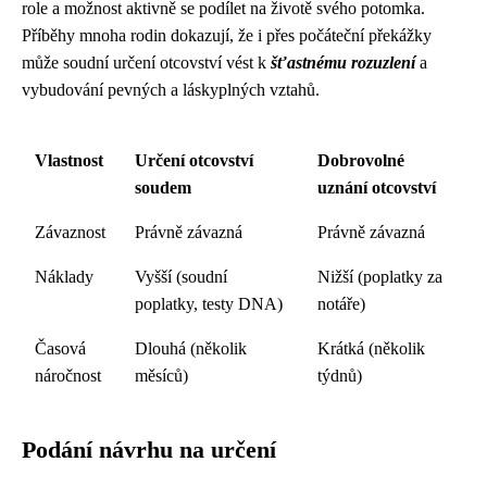
role a možnost aktivně se podílet na životě svého potomka.
Příběhy mnoha rodin dokazují, že i přes počáteční překážky
může soudní určení otcovství vést k
šťastnému rozuzlení
a
vybudování pevných a láskyplných vztahů.
Vlastnost
Určení otcovství
Dobrovolné
soudem
uznání otcovství
Závaznost
Právně závazná
Právně závazná
Náklady
Vyšší (soudní
Nižší (poplatky za
poplatky, testy DNA)
notáře)
Časová
Dlouhá (několik
Krátká (několik
náročnost
měsíců)
týdnů)
Podání návrhu na určení