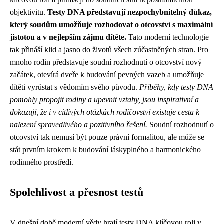
objektivitu.
Testy DNA představují nezpochybnitelný důkaz,
který soudům umožňuje rozhodovat o otcovství s maximální
jistotou a v nejlepším zájmu dítěte.
Tato moderní technologie
tak přináší klid a jasno do životů všech zúčastněných stran. Pro
mnoho rodin představuje soudní rozhodnutí o otcovství nový
začátek, otevírá dveře k budování pevných vazeb a umožňuje
dítěti vyrůstat s vědomím svého původu.
Příběhy, kdy testy DNA
pomohly propojit rodiny a upevnit vztahy, jsou inspirativní a
dokazují, že i v citlivých otázkách rodičovství existuje cesta k
nalezení spravedlivého a pozitivního řešení.
Soudní rozhodnutí o
otcovství tak nemusí být pouze právní formalitou, ale může se
stát prvním krokem k budování láskyplného a harmonického
rodinného prostředí.
Spolehlivost a přesnost testů
V dnešní době moderní vědy hrají testy DNA klíčovou roli v