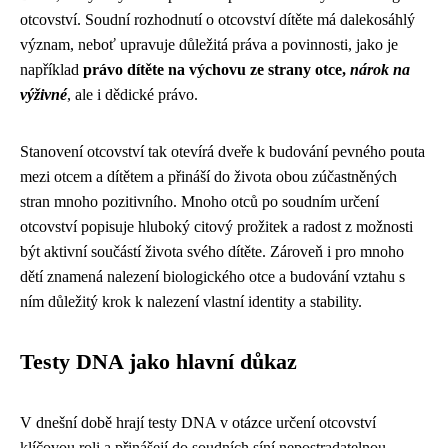
otcovství. Soudní rozhodnutí o otcovství dítěte má dalekosáhlý
význam, neboť upravuje důležitá práva a povinnosti, jako je
například
právo dítěte na výchovu ze strany otce,
nárok na
výživné
, ale i dědické právo.
Stanovení otcovství tak otevírá dveře k budování pevného pouta
mezi otcem a dítětem a přináší do života obou zúčastněných
stran mnoho pozitivního. Mnoho otců po soudním určení
otcovství popisuje hluboký citový prožitek a radost z možnosti
být aktivní součástí života svého dítěte. Zároveň i pro mnoho
dětí znamená nalezení biologického otce a budování vztahu s
ním důležitý krok k nalezení vlastní identity a stability.
Testy DNA jako hlavní důkaz
V dnešní době hrají testy DNA v otázce určení otcovství
klíčovou roli a přinášejí do soudních síní nepostradatelnou