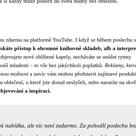
kde si každý může ponořit do světa hudby bez omezení.
hu zdarma na platformě YouTube. I když se během poslechu s
ískáte přístup k ohromné knihovně skladeb, alb a interpre
e objevujete nové oblíbené kapely, necháváte se unášet rytmy
 vaší mladosti – to vše bez jakýchkoli poplatků.
Reklamy, kter
asnou možnost
a navíc vám mohou představit zajímavé produkt
oblečení, o které jste dosud neslyšeli, nebo narazíte na skv
objevování a inspiraci.
 nabídka, ale nic není zadarmo. Za pohodlí poslechu be