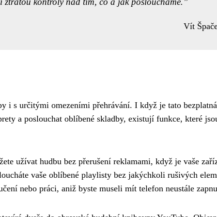
i ztrátou kontroly nad tím, co a jak posloucháme.
Vít Špač
 i s určitými omezeními přehrávání. I když je tato bezplatná
ety a poslouchat oblíbené skladby, existují funkce, které jso
ete užívat hudbu bez přerušení reklamami, když je vaše zaří
sloucháte vaše oblíbené playlisty bez jakýchkoli rušivých elem
učení nebo práci, aniž byste museli mít telefon neustále zapnu