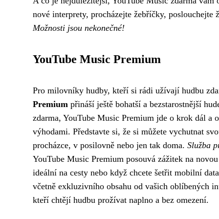
A co je nejdůležitější, YouTube Music zdarma vám 
nové interprety, procházejte žebříčky, poslouchejte 
Možnosti jsou nekonečné!
YouTube Music Premium
Pro milovníky hudby, kteří si rádi užívají hudbu zd
Premium
přináší ještě bohatší a bezstarostnější h
zdarma, YouTube Music Premium jde o krok dál a ot
výhodami. Představte si, že si můžete vychutnat svo
procházce, v posilovně nebo jen tak doma.
Služba p
YouTube Music Premium posouvá zážitek na novou úro
ideální na cesty nebo když chcete šetřit mobilní dat
včetně exkluzivního obsahu od vašich oblíbených i
kteří chtějí hudbu prožívat naplno a bez omezení.