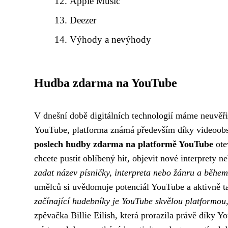
Apple Music
Deezer
Výhody a nevýhody
Hudba zdarma na YouTube
V dnešní době digitálních technologií máme neuvěřit
YouTube, platforma známá především díky videoobs
poslech hudby zdarma na platformě YouTube
ote
chcete pustit oblíbený hit, objevit nové interprety
zadat název písničky, interpreta nebo žánru a během
umělců si uvědomuje potenciál YouTube a aktivně ta
začínající hudebníky je YouTube skvělou platformou, j
zpěvačka Billie Eilish, která prorazila právě díky Y