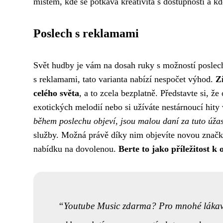
místem, kde se potkává kreativita s dostupností a 
Poslech s reklamami
Svět hudby je vám na dosah ruky s možností poslec
s reklamami, tato varianta nabízí nespočet výhod.
Z
celého světa
, a to zcela bezplatně. Představte si, ž
exotických melodií nebo si užíváte nestárnoucí hity
během poslechu objeví, jsou malou daní za tuto úž
služby. Možná právě díky nim objevíte novou značku 
nabídku na dovolenou.
Berte to jako příležitost k 
Youtube Music zdarma? Pro mnohé lákavá