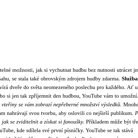
elné možnosti, jak si vychutnat hudbu bez nutnosti utrácet j
ahu, se stala také obrovským zdrojem hudby zdarma.
Služba
vírá dveře do světa neomezeného poslechu pro každého. Ať u
 nebo si jen tak zpříjemnit den hudbou, YouTube vám to umožní
 vteřiny se vám zobrazí nepřeberné množství výsledků.
Mnoh
m nahrávají svou tvorbu, aby oslovili co nejširší publikum.
P
ak se zviditelnit a získat si fanoušky.
Příkladem může být tř
ouTube, kde sdílela své první písničky. YouTube se tak stává