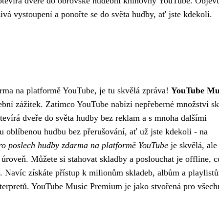
otevírá dveře do obrovské hudební knihovny YouTube. Objevu
živá vystoupení a ponořte se do světa hudby, ať jste kdekoli.
arma na platformě YouTube, je tu skvělá zpráva!
YouTube Mu
udební zážitek. Zatímco YouTube nabízí nepřeberné množství s
evírá dveře do světa hudby bez reklam a s mnoha dalšími
u oblíbenou hudbu bez přerušování, ať už jste kdekoli - na
ro poslech hudby zdarma na platformě YouTube
je skvělá, ale
veň. Můžete si stahovat skladby a poslouchat je offline, c
a. Navíc získáte přístup k milionům skladeb, albům a playlist
nterpretů. YouTube Music Premium je jako stvořená pro všech