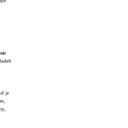
jte
sic
kladeb
ož je
ům,
ny,