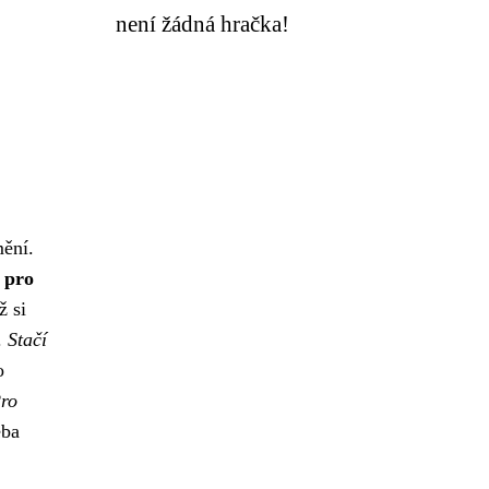
není žádná hračka!
mění.
 pro
ž si
.
Stačí
o
ro
eba