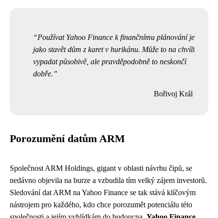
Používat Yahoo Finance k finančnímu plánování je
jako stavět dům z karet v hurikánu. Může to na chvíli
vypadat působivě, ale pravděpodobně to neskončí
dobře.
Bořivoj Král
Porozumění datům ARM
Společnost ARM Holdings, gigant v oblasti návrhu čipů, se
nedávno objevila na burze a vzbudila tím velký zájem investorů.
Sledování dat ARM na Yahoo Finance se tak stává klíčovým
nástrojem pro každého, kdo chce porozumět potenciálu této
společnosti a jejím vyhlídkám do budoucna.
Yahoo Finance