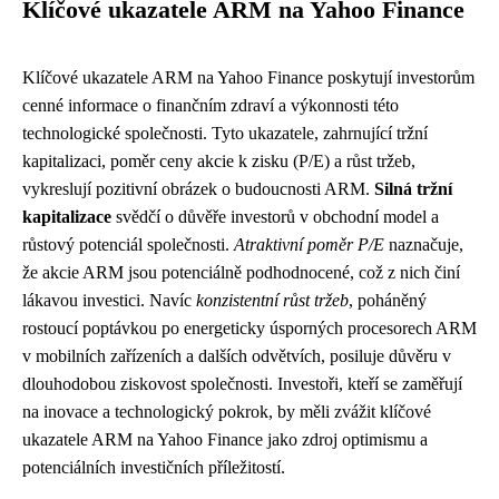
Klíčové ukazatele ARM na Yahoo Finance
Klíčové ukazatele ARM na Yahoo Finance poskytují investorům
cenné informace o finančním zdraví a výkonnosti této
technologické společnosti. Tyto ukazatele, zahrnující tržní
kapitalizaci, poměr ceny akcie k zisku (P/E) a růst tržeb,
vykreslují pozitivní obrázek o budoucnosti ARM.
Silná tržní
kapitalizace
svědčí o důvěře investorů v obchodní model a
růstový potenciál společnosti.
Atraktivní poměr P/E
naznačuje,
že akcie ARM jsou potenciálně podhodnocené, což z nich činí
lákavou investici. Navíc
konzistentní růst tržeb
, poháněný
rostoucí poptávkou po energeticky úsporných procesorech ARM
v mobilních zařízeních a dalších odvětvích, posiluje důvěru v
dlouhodobou ziskovost společnosti. Investoři, kteří se zaměřují
na inovace a technologický pokrok, by měli zvážit klíčové
ukazatele ARM na Yahoo Finance jako zdroj optimismu a
potenciálních investičních příležitostí.