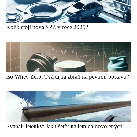
Kolik stojí nová SPZ v roce 2025?
Iso Whey Zero: Tvá tajná zbraň na pevnou postavu?
Ryanair letenky: Jak ušetřit na letních dovolených