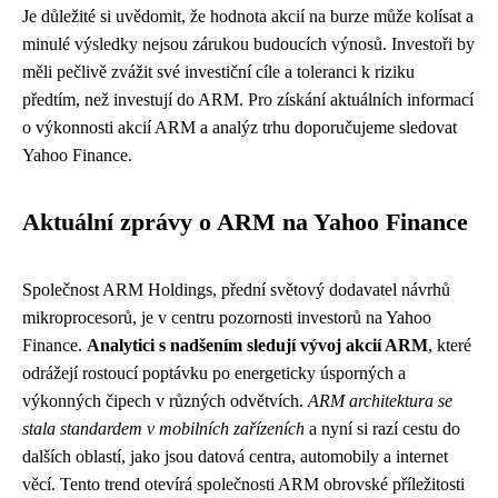
Je důležité si uvědomit, že hodnota akcií na burze může kolísat a
minulé výsledky nejsou zárukou budoucích výnosů. Investoři by
měli pečlivě zvážit své investiční cíle a toleranci k riziku
předtím, než investují do ARM. Pro získání aktuálních informací
o výkonnosti akcií ARM a analýz trhu doporučujeme sledovat
Yahoo Finance.
Aktuální zprávy o ARM na Yahoo Finance
Společnost ARM Holdings, přední světový dodavatel návrhů
mikroprocesorů, je v centru pozornosti investorů na Yahoo
Finance.
Analytici s nadšením sledují vývoj akcií ARM
, které
odrážejí rostoucí poptávku po energeticky úsporných a
výkonných čipech v různých odvětvích.
ARM architektura se
stala standardem v mobilních zařízeních
a nyní si razí cestu do
dalších oblastí, jako jsou datová centra, automobily a internet
věcí. Tento trend otevírá společnosti ARM obrovské příležitosti