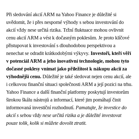
Při sledování akcií ARM na Yahoo Finance je důležité si
uvědomit, že i přes nesporné výhody s sebou investování do
akcií vždy nese určitá rizika. Tržní fluktuace mohou ovlivnit
cenu akcií ARM a vést k dočasným poklesům. Je proto klíčové
přistupovat k investování s dlouhodobou perspektivou a
nenechat se odradit krátkodobými výkyvy.
Investoři, kteří věří
v potenciál ARM a jeho inovativní technologie, mohou tyto
dočasné poklesy vnímat jako příležitost k nákupu akcií za
výhodnější cenu.
Důležité je také sledovat nejen cenu akcií, ale
i celkovou finanční situaci společnosti ARM a její pozici na trhu.
Yahoo Finance a další finanční platformy poskytují investorům
širokou škálu nástrojů a informací, které jim pomáhají činit
informovaná investiční rozhodnutí.
Pamatujte, že investice do
akcií s sebou vždy nese určitá rizika a je důležité investovat
pouze tolik, kolik si můžete dovolit ztratit.