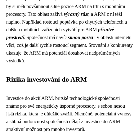
by si měli povšimnout silné pozice ARM na trhu s mobilními
procesory. Tato oblast zažívá
výrazný růst
, a ARM z ní těží
naplno. Například rostoucí poptávka po chytrých telefonech a
dalších mobilních zařízeních vytváří pro ARM
příznivé
prostředí
. Společnost má navíc
silnou pozici
i v oblasti internetu
věcí, což je další rychle rostoucí segment. Srovnání s konkurenty
ukazuje, že ARM má potenciál dosahovat nadprůměrných
výsledků.
Rizika investování do ARM
Investice do akcií ARM, britské technologické společnosti
známé pro své energeticky úsporné procesory, s sebou nesou
jistá rizika, která je důležité zvážit. Nicméně, potenciální výnosy
a slibná budoucnost společnosti dělají z investice do ARM
atraktivní možnost pro mnoho investorů.