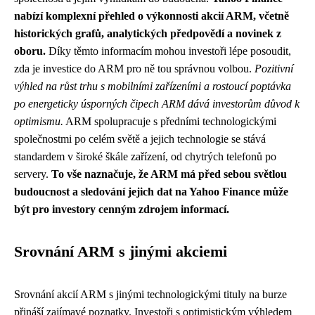
nabízí komplexní přehled o výkonnosti akcií ARM, včetně
historických grafů, analytických předpovědí a novinek z
oboru.
Díky těmto informacím mohou investoři lépe posoudit,
zda je investice do ARM pro ně tou správnou volbou.
Pozitivní
výhled na růst trhu s mobilními zařízeními a rostoucí poptávka
po energeticky úsporných čipech ARM dává investorům důvod k
optimismu.
ARM spolupracuje s předními technologickými
společnostmi po celém světě a jejich technologie se stává
standardem v široké škále zařízení, od chytrých telefonů po
servery.
To vše naznačuje, že ARM má před sebou světlou
budoucnost a sledování jejich dat na Yahoo Finance může
být pro investory cenným zdrojem informací.
Srovnání ARM s jinými akciemi
Srovnání akcií ARM s jinými technologickými tituly na burze
přináší zajímavé poznatky. Investoři s optimistickým výhledem