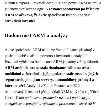
k růstu a expanzi. Investoři oceňují silnou pozici ARM na trhu a
její inovativní technologie.
S rostoucí poptávkou po řešeních
ARM se očekává, že akcie společnosti budou i nadále
atraktivní investicí.
Budoucnost ARM a analýzy
Akcie společnosti ARM na burze Yahoo Finance přitahují v
poslední době značnou pozornost investorů a analytiků.
Pozitivní výhled na budoucnost ARM je patrný z řady faktorů.
ARM architektura se stala dominantní silou na trhu s
mobilními zařízeními a její popularita stále roste i v jiných
segmentech, jako jsou servery, automobilový průmysl a
internet věcí.
Analytici z Yahoo Finance a dalších
renomovaných institucí předpovídají ARM silný růst v příštích
letech.
Tento optimismus pramení z rostoucí poptávky po
energeticky úsporných a výkonných procesorech, které ARM