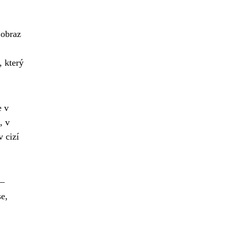
 obraz
, který
e v
, v
v cizí
–
se,