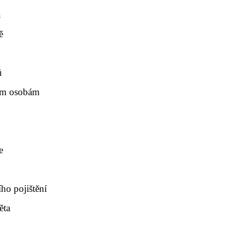
a
ě
ů
tím osobám
e
ího pojištění
ěta