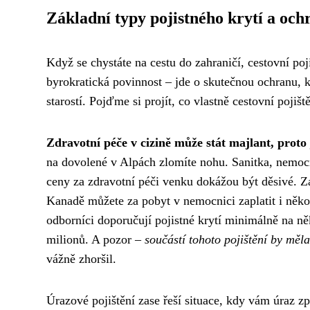
Základní typy pojistného krytí a och
Když se chystáte na cestu do zahraničí, cestovní poj
byrokratická povinnost – jde o skutečnou ochranu, 
starostí. Pojďme si projít, co vlastně cestovní pojišt
Zdravotní péče v cizině může stát majlant, proto
na dovolené v Alpách zlomíte nohu. Sanitka, nemocni
ceny za zdravotní péči venku dokážou být děsivé. Z
Kanadě můžete za pobyt v nemocnici zaplatit i někol
odborníci doporučují pojistné krytí minimálně na ně
milionů. A pozor –
součástí tohoto pojištění by měla
vážně zhoršil.
Úrazové pojištění zase řeší situace, kdy vám úraz z