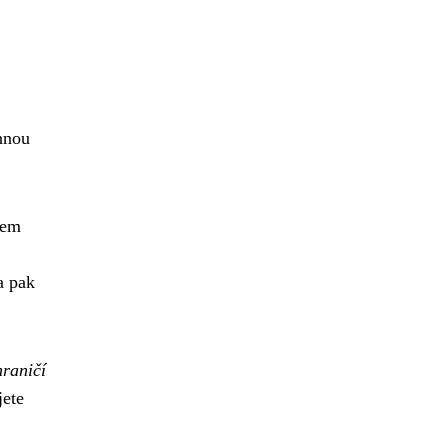
annou
tem
a pak
hraničí
jete