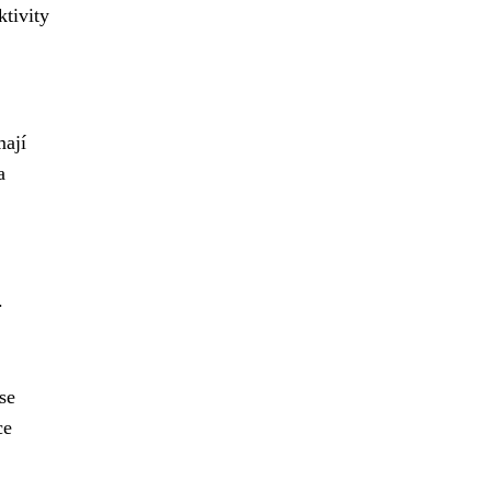
ktivity
mají
a
.
se
ce