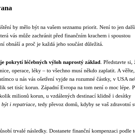
rana
ištění by mělo být na vašem seznamu priorit. Není to jen dalš
která vás může zachránit před finančním krachem i spoustou
ění obnáší a proč je každá jeho součást důležitá.
 je pokrytí léčebných výloh naprostý základ
. Představte si, 
ce, operace, léky – to všechno musí někdo zaplatit. A věřte,
atímco u nás vás ošetření vyjde na rozumné částky, v USA n
ik set tisíc korun. Západní Evropa na tom není o moc lépe. P
kolik milionů korun, u vzdálených destinací klidně i desítky
 být i repatriace
, tedy převoz domů, kdyby se vaš zdravotní s
působí trvalé následky. Dostanete finanční kompenzaci podle 