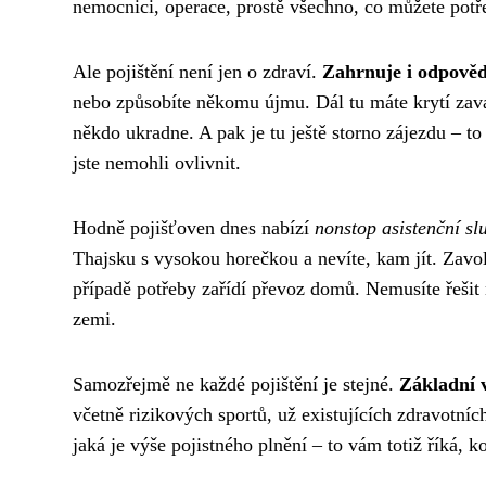
nemocnici, operace, prostě všechno, co můžete potř
Ale pojištění není jen o zdraví.
Zahrnuje i odpověd
nebo způsobíte někomu újmu. Dál tu máte krytí zava
někdo ukradne. A pak je tu ještě storno zájezdu – t
jste nemohli ovlivnit.
Hodně pojišťoven dnes nabízí
nonstop asistenční sl
Thajsku s vysokou horečkou a nevíte, kam jít. Zavol
případě potřeby zařídí převoz domů. Nemusíte řešit n
zemi.
Samozřejmě ne každé pojištění je stejné.
Základní v
včetně rizikových sportů, už existujících zdravotní
jaká je výše pojistného plnění – to vám totiž říká, 