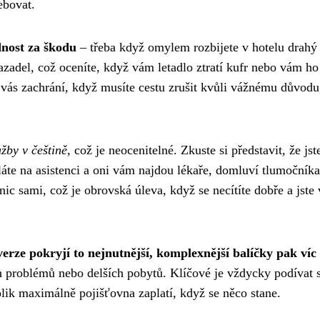
ebovat.
nost za škodu
– třeba když omylem rozbijete v hotelu drahý
zadel, což oceníte, když vám letadlo ztratí kufr nebo vám ho
o vás zachrání, když musíte cestu zrušit kvůli vážnému důvodu
užby v češtině
, což je neocenitelné. Zkuste si představit, že jst
áte na asistenci a oni vám najdou lékaře, domluví tlumočníka
ic sami, což je obrovská úleva, když se necítíte dobře a jste 
erze pokryjí to nejnutnější, komplexnější balíčky pak víc
ch problémů nebo delších pobytů. Klíčové je vždycky podívat 
kolik maximálně pojišťovna zaplatí, když se něco stane.