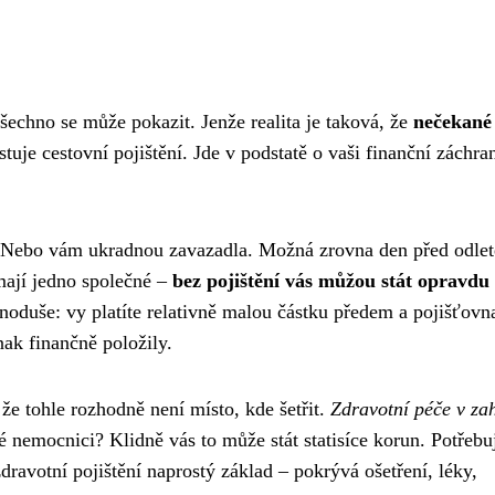
šechno se může pokazit. Jenže realita je taková, že
nečekané
stuje cestovní pojištění. Jde v podstatě o vaši finanční záchr
hu. Nebo vám ukradnou zavazadla. Možná zrovna den před odle
mají jedno společné –
bez pojištění vás můžou stát opravdu
ednoduše: vy platíte relativně malou částku předem a pojišťovn
nak finančně položily.
, že tohle rozhodně není místo, kde šetřit.
Zdravotní péče v za
 nemocnici? Klidně vás to může stát statisíce korun. Potřebu
zdravotní pojištění naprostý základ – pokrývá ošetření, léky,