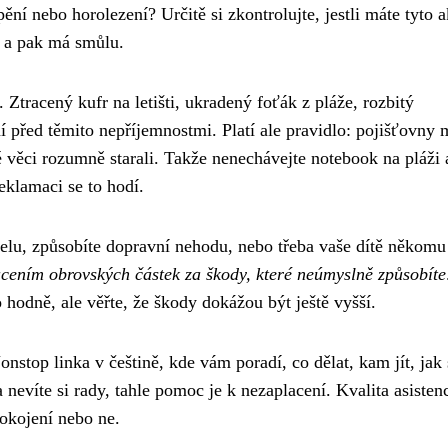
ění nebo horolezení? Určitě si zkontrolujte, jestli máte tyto a
e a pak má smůlu.
. Ztracený kufr na letišti, ukradený foťák z pláže, rozbitý
í před těmito nepříjemnostmi. Platí ale pravidlo: pojišťovny 
vé věci rozumně starali. Takže nenechávejte notebook na pláži 
reklamaci se to hodí.
telu, způsobíte dopravní nehodu, nebo třeba vaše dítě někomu
acením obrovských částek za škody, které neúmyslně způsobíte
o hodně, ale věřte, že škody dokážou být ještě vyšší.
nstop linka v češtině, kde vám poradí, co dělat, kam jít, jak 
nevíte si rady, tahle pomoc je k nezaplacení. Kvalita asisten
pokojení nebo ne.