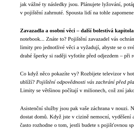
jak vážné ty následky jsou. Plánujete lyžování, potáp
v pojištění zahrnuté. Spousta lidí na tohle zapomen
Zavazadla a osobní věci – další bolestivá kapitola
notebook... Znáte to? Pojištění zavazadel vás ochrán
limity pro jednotlivé věci a vyžadují, abyste se o s
drahé šperky si raději vyfotíte před odjezdem – při 
Co když něco pokazíte vy? Rozbijete televizor v ho
ublíží?
Pojištění odpovědnosti vás zachrání před pl
Limity se většinou počítají v milionech, což zní jak
Asistenční služby jsou pak vaše záchrana v nouzi. No
dostat domů. Když jste v cizině nemocní, vyděšení a 
často rozhodne o tom, jestli budete s pojišťovnou s