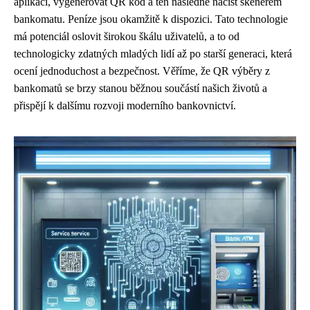
aplikaci, vygenerovat QR kód a ten následně načíst skenerem
bankomatu. Peníze jsou okamžitě k dispozici. Tato technologie
má potenciál oslovit širokou škálu uživatelů, a to od
technologicky zdatných mladých lidí až po starší generaci, která
ocení jednoduchost a bezpečnost. Věříme, že QR výběry z
bankomatů se brzy stanou běžnou součástí našich životů a
přispějí k dalšímu rozvoji moderního bankovnictví.