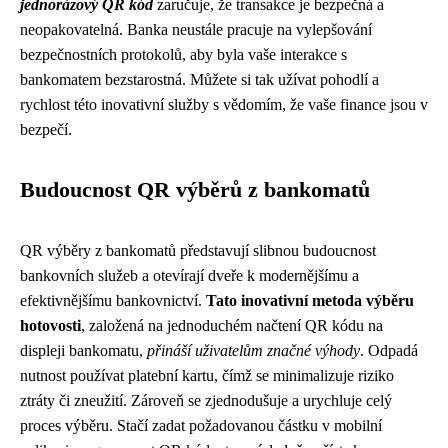
jednorázový QR kód
zaručuje, že transakce je bezpečná a
neopakovatelná. Banka neustále pracuje na vylepšování
bezpečnostních protokolů, aby byla vaše interakce s
bankomatem bezstarostná. Můžete si tak užívat pohodlí a
rychlost této inovativní služby s vědomím, že vaše finance jsou v
bezpečí.
Budoucnost QR výběrů z bankomatů
QR výběry z bankomatů představují slibnou budoucnost
bankovních služeb a otevírají dveře k modernějšímu a
efektivnějšímu bankovnictví.
Tato inovativní metoda výběru
hotovosti
, založená na jednoduchém načtení QR kódu na
displeji bankomatu,
přináší uživatelům značné výhody
. Odpadá
nutnost používat platební kartu, čímž se minimalizuje riziko
ztráty či zneužití. Zároveň se zjednodušuje a urychluje celý
proces výběru. Stačí zadat požadovanou částku v mobilní