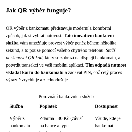
Jak QR výběr funguje?
QR výběr z bankomatu představuje moderní a komfortní
způsob, jak si vybrat hotovost.
Tato inovativní bankovní
služba
vám umožňuje provést výběr peněz během několika
sekund, a to pouze pomocí vašeho chytrého telefonu.
Stačí
naskenovat QR kód
, který se zobrazí na displeji bankomatu, a
potvrdit transakci ve vaší mobilní aplikaci.
Tím odpadá nutnost
vkládat kartu do bankomatu
a zadávat PIN, což celý proces
výrazně zrychluje a zjednodušuje.
Porovnání bankovních služeb
Služba
Poplatek
Dostupnost
Výběr z
Zdarma - 30 Kč (závisí
Všude, kde je
bankomatu
na bance a typu
bankomat