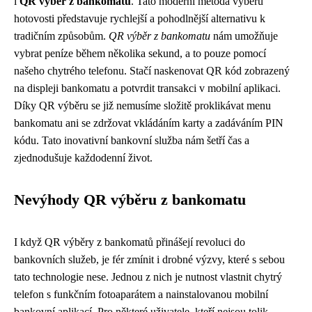
i
QR výběr z bankomatu
. Tato moderní metoda výběru
hotovosti představuje rychlejší a pohodlnější alternativu k
tradičním způsobům.
QR výběr z bankomatu
nám umožňuje
vybrat peníze během několika sekund, a to pouze pomocí
našeho chytrého telefonu. Stačí naskenovat QR kód zobrazený
na displeji bankomatu a potvrdit transakci v mobilní aplikaci.
Díky QR výběru se již nemusíme složitě proklikávat menu
bankomatu ani se zdržovat vkládáním karty a zadáváním PIN
kódu. Tato inovativní bankovní služba nám šetří čas a
zjednodušuje každodenní život.
Nevýhody QR výběru z bankomatu
I když QR výběry z bankomatů přinášejí revoluci do
bankovních služeb, je fér zmínit i drobné výzvy, které s sebou
tato technologie nese. Jednou z nich je nutnost vlastnit chytrý
telefon s funkčním fotoaparátem a nainstalovanou mobilní
bankovní aplikací. Pro některé uživatele, kteří nejsou tolik