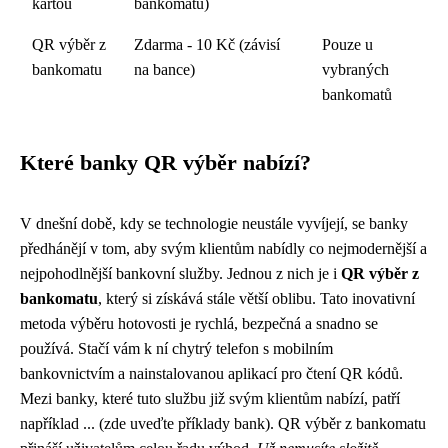
kartou
bankomatu)
QR výběr z
Zdarma - 10 Kč (závisí
Pouze u
bankomatu
na bance)
vybraných
bankomatů
Které banky QR výběr nabízí?
V dnešní době, kdy se technologie neustále vyvíjejí, se banky
předhánějí v tom, aby svým klientům nabídly co nejmodernější a
nejpohodlnější bankovní služby. Jednou z nich je i
QR výběr z
bankomatu
, který si získává stále větší oblibu. Tato inovativní
metoda výběru hotovosti je rychlá, bezpečná a snadno se
používá. Stačí vám k ní chytrý telefon s mobilním
bankovnictvím a nainstalovanou aplikací pro čtení QR kódů.
Mezi banky, které tuto službu již svým klientům nabízí, patří
například ... (zde uveďte příklady bank). QR výběr z bankomatu