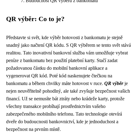
Budoucnost QR výběrů z bankomatů
QR výběr: Co to je?
Představte si svět, kde výběr hotovosti z bankomatu je stejně
snadný jako načtení QR kódu. S QR výběrem se tento svět stává
realitou. Tato inovativní bankovní služba vám umožňuje vybrat
peníze z bankomatu bez použití platební karty. Stačí zadat
požadovanou částku do mobilní bankovní aplikace a
vygenerovat QR kód. Poté kód naskenujete čtečkou na
bankomatu a během chvilky máte hotovost v ruce.
QR výběr
je
nejen neuvěřitelně pohodlný, ale také zvyšuje bezpečnost vašich
financí. Už se nemusíte bát ztráty nebo krádeže karty, protože
všechny transakce probíhají prostřednictvím vašeho
zabezpečeného mobilního telefonu. Tato technologie otevírá
dveře do budoucnosti bankovnictví, kde je jednoduchost a
bezpečnost na prvním místě.