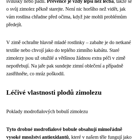
svilušky nebo padlí.
Prevence je vždy lepší než léčba
, takže se
o svůj zimolez pěkně starejte. Není nic horšího než vidět, jak
vám rostlina chřadne před očima, když jste mohli problémům
předejít.
V zimě ochraňte hlavně mladé rostlinky – zabalte je do netkané
textilie nebo chvojí jako do teplého zimního kabátu. Staré
zimolezy jsou už otužilé a většinou žádnou extra péči v zimě
nepotřebují. Na jaře pak sundejte zimní oblečení a případně
zastřihněte, co mráz poškodil.
Léčivé vlastnosti plodů zimolezu
Poklady modrofialových bobulí zimolezu
Tyto drobné modrofialové bobule obsahují mimořádně
vysoké množství antioxidantů
, které v našem těle fungují jako