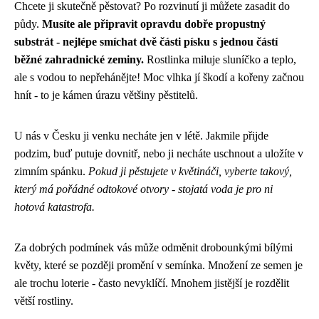
Chcete ji skutečně pěstovat? Po rozvinutí ji můžete zasadit do
půdy.
Musíte ale připravit opravdu dobře propustný
substrát - nejlépe smíchat dvě části písku s jednou částí
běžné zahradnické zeminy.
Rostlinka miluje sluníčko a teplo,
ale s vodou to nepřehánějte! Moc vlhka jí škodí a kořeny začnou
hnít - to je kámen úrazu většiny pěstitelů.
U nás v Česku ji venku necháte jen v létě. Jakmile přijde
podzim, buď putuje dovnitř, nebo ji necháte uschnout a uložíte v
zimním spánku.
Pokud ji pěstujete v květináči, vyberte takový,
který má pořádné odtokové otvory - stojatá voda je pro ni
hotová katastrofa.
Za dobrých podmínek vás může odměnit drobounkými bílými
květy, které se později promění v semínka. Množení ze semen je
ale trochu loterie - často nevyklíčí. Mnohem jistější je rozdělit
větší rostliny.