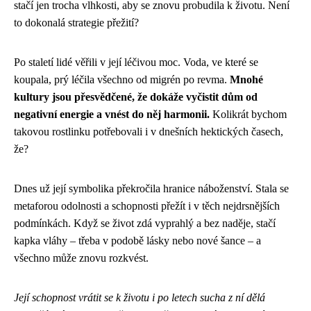
stačí jen trocha vlhkosti, aby se znovu probudila k životu. Není
to dokonalá strategie přežití?
Po staletí lidé věřili v její léčivou moc. Voda, ve které se
koupala, prý léčila všechno od migrén po revma.
Mnohé
kultury jsou přesvědčené, že dokáže vyčistit dům od
negativní energie a vnést do něj harmonii.
Kolikrát bychom
takovou rostlinku potřebovali i v dnešních hektických časech,
že?
Dnes už její symbolika překročila hranice náboženství. Stala se
metaforou odolnosti a schopnosti přežít i v těch nejdrsnějších
podmínkách. Když se život zdá vyprahlý a bez naděje, stačí
kapka vláhy – třeba v podobě lásky nebo nové šance – a
všechno může znovu rozkvést.
Její schopnost vrátit se k životu i po letech sucha z ní dělá