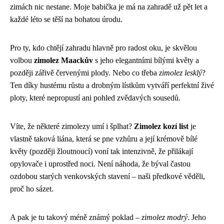
zimách nic nestane. Moje babička je má na zahradě už pět let a
každé léto se těší na bohatou úrodu.
Pro ty, kdo chtějí zahradu hlavně pro radost oku, je skvělou
volbou
zimolez Maackův
s jeho elegantními bílými květy a
později zářivě červenými plody. Nebo co třeba
zimolez lesklý
?
Ten díky hustému růstu a drobným lístkům vytváří perfektní živé
ploty, které nepropustí ani pohled zvědavých sousedů.
Víte, že některé zimolezy umí i šplhat?
Zimolez kozí list
je
vlastně taková liána, která se pne vzhůru a její krémově bílé
květy (později žloutnoucí) voní tak intenzivně, že přilákají
opylovače i uprostřed noci. Není náhoda, že býval častou
ozdobou starých venkovských stavení – naši předkové věděli,
proč ho sázet.
A pak je tu takový méně známý poklad –
zimolez modrý
. Jeho