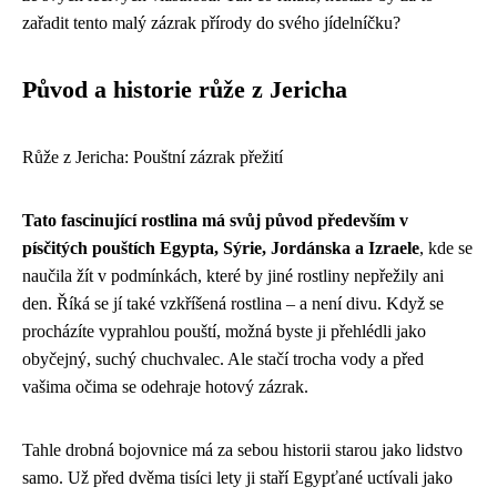
zařadit tento malý zázrak přírody do svého jídelníčku?
Původ a historie růže z Jericha
Růže z Jericha: Pouštní zázrak přežití
Tato fascinující rostlina má svůj původ především v
písčitých pouštích Egypta, Sýrie, Jordánska a Izraele
, kde se
naučila žít v podmínkách, které by jiné rostliny nepřežily ani
den. Říká se jí také vzkříšená rostlina – a není divu. Když se
procházíte vyprahlou pouští, možná byste ji přehlédli jako
obyčejný, suchý chuchvalec. Ale stačí trocha vody a před
vašima očima se odehraje hotový zázrak.
Tahle drobná bojovnice má za sebou historii starou jako lidstvo
samo. Už před dvěma tisíci lety ji staří Egypťané uctívali jako