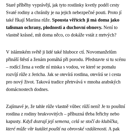
Staré příběhy vyprávějí, jak tyto rostlinky kvetly podél cesty
Svaté rodiny a chránily je na jejich nebezpečné pouti. Proto jí
také říkají Mariina růže.
Spousta věřících ji má doma jako
talisman ochrany, plodnosti a duchovní obnovy.
Není to
vlastně krásné, mít doma něco, co dokáže vstát z mrtvých?
V islámském světě ji lidé také hluboce ctí. Novomanželům
přináší štěstí a ženám pomáhá při porodu. Představte si tu scénu
– rodící žena a vedle ní miska s vodou, ve které se pomalu
rozvíjí růže z Jericha. Jak se otevírá rostlina, otevírá se i cesta
pro nový život. Taková tradice přetrvává v mnoha arabských
domácnostech dodnes.
Zajímavé je, že tahle růže vlastně vůbec růží není! Je to pouštní
rostlina z rodiny brukvovitých – příbuzná třeba řeřichy nebo
kapusty.
Když dozrají její semena, celá se stočí do klubíčka,
které může vítr kutálet pouští na obrovské vzdálenosti.
A pak