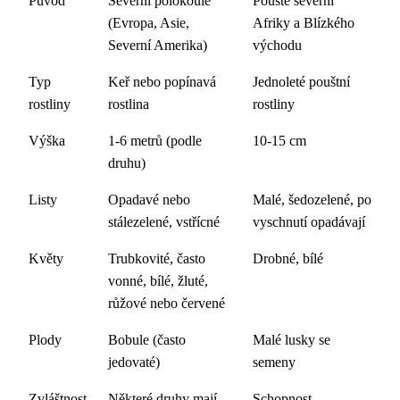
Původ
Severní polokoule
Pouště severní
(Evropa, Asie,
Afriky a Blízkého
Severní Amerika)
východu
Typ
Keř nebo popínavá
Jednoleté pouštní
rostliny
rostlina
rostliny
Výška
1-6 metrů (podle
10-15 cm
druhu)
Listy
Opadavé nebo
Malé, šedozelené, po
stálezelené, vstřícné
vyschnutí opadávají
Květy
Trubkovité, často
Drobné, bílé
vonné, bílé, žluté,
růžové nebo červené
Plody
Bobule (často
Malé lusky se
jedovaté)
semeny
Zvláštnost
Některé druhy mají
Schopnost