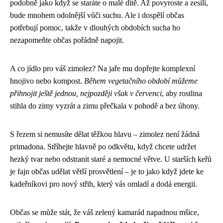
podobně jako když se staráte o malé dítě. Až povyroste a zesílí,
bude mnohem odolnější vůči suchu. Ale i dospělí občas
potřebují pomoc, takže v dlouhých obdobích sucha ho
nezapomeňte občas pořádně napojit.
A co jídlo pro váš zimolez? Na jaře mu dopřejte komplexní
hnojivo nebo kompost.
Během vegetačního období můžeme
přihnojit ještě jednou, nejpozději však v červenci
, aby rostlina
stihla do zimy vyzrát a zimu přečkala v pohodě a bez úhony.
S řezem si nemusíte dělat těžkou hlavu – zimolez není žádná
primadona. Stříhejte hlavně po odkvětu, když chcete udržet
hezký tvar nebo odstranit staré a nemocné větve. U starších keřů
je fajn občas udělat větší prosvětlení – je to jako když jdete ke
kadeřníkovi pro nový střih, který vás omladí a dodá energii.
Občas se může stát, že váš zelený kamarád napadnou mšice,