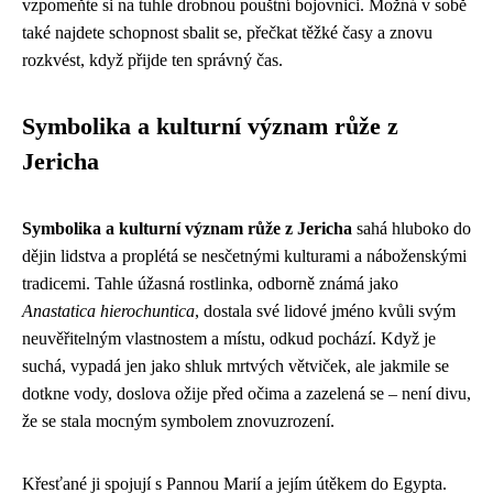
vzpomeňte si na tuhle drobnou pouštní bojovnici. Možná v sobě
také najdete schopnost sbalit se, přečkat těžké časy a znovu
rozkvést, když přijde ten správný čas.
Symbolika a kulturní význam růže z
Jericha
Symbolika a kulturní význam růže z Jericha
sahá hluboko do
dějin lidstva a proplétá se nesčetnými kulturami a náboženskými
tradicemi. Tahle úžasná rostlinka, odborně známá jako
Anastatica hierochuntica
, dostala své lidové jméno kvůli svým
neuvěřitelným vlastnostem a místu, odkud pochází. Když je
suchá, vypadá jen jako shluk mrtvých větviček, ale jakmile se
dotkne vody, doslova ožije před očima a zazelená se – není divu,
že se stala mocným symbolem znovuzrození.
Křesťané ji spojují s Pannou Marií a jejím útěkem do Egypta.