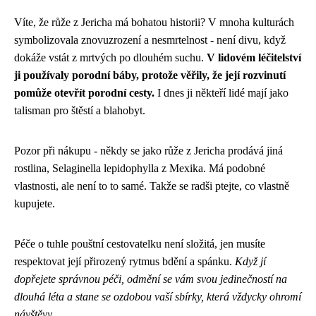
Víte, že růže z Jericha má bohatou historii? V mnoha kulturách
symbolizovala znovuzrození a nesmrtelnost - není divu, když
dokáže vstát z mrtvých po dlouhém suchu.
V lidovém léčitelství
ji používaly porodní báby, protože věřily, že její rozvinutí
pomůže otevřít porodní cesty.
I dnes ji někteří lidé mají jako
talisman pro štěstí a blahobyt.
Pozor při nákupu - někdy se jako růže z Jericha prodává jiná
rostlina, Selaginella lepidophylla z Mexika. Má podobné
vlastnosti, ale není to to samé. Takže se radši ptejte, co vlastně
kupujete.
Péče o tuhle pouštní cestovatelku není složitá, jen musíte
respektovat její přirozený rytmus bdění a spánku.
Když jí
dopřejete správnou péči, odmění se vám svou jedinečností na
dlouhá léta a stane se ozdobou vaší sbírky, která vždycky ohromí
návštěvy.