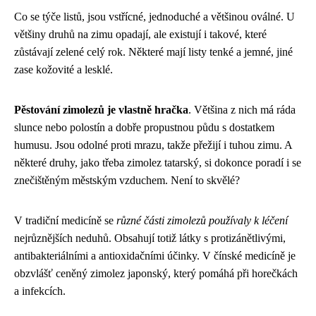
Co se týče listů, jsou vstřícné, jednoduché a většinou oválné. U
většiny druhů na zimu opadají, ale existují i takové, které
zůstávají zelené celý rok. Některé mají listy tenké a jemné, jiné
zase kožovité a lesklé.
Pěstování zimolezů je vlastně hračka
. Většina z nich má ráda
slunce nebo polostín a dobře propustnou půdu s dostatkem
humusu. Jsou odolné proti mrazu, takže přežijí i tuhou zimu. A
některé druhy, jako třeba zimolez tatarský, si dokonce poradí i se
znečištěným městským vzduchem. Není to skvělé?
V tradiční medicíně se
různé části zimolezů používaly k léčení
nejrůznějších neduhů. Obsahují totiž látky s protizánětlivými,
antibakteriálními a antioxidačními účinky. V čínské medicíně je
obzvlášť ceněný zimolez japonský, který pomáhá při horečkách
a infekcích.