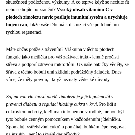
skutečností podloženou výzkumy. A co teprve když se necítíte fit
nebo se hojíte po zranění?
Vysoký obsah vitaminu C v
plodech zimolezu navíc posiluje imunitní systém a urychluje
hojení ran
, takže vaše tělo má k dispozici vše potřebné pro
rychlou regeneraci.
Máte občas potíže s trávením? Vláknina v těchto plodech
funguje jako metlička pro váš zažívací trakt - jemně pročistí
střeva a podpoří zdravou mikroflóru. Už naše babičky věděly, že
šťáva z těchto bobulí umí zklidnit podrážděný žaludek. Dnes
víme, že měly pravdu, i když neznaly vědecké důvody.
Zajímavou vlastností plodů zimolezu je jejich potenciál v
prevenci diabetu a regulaci hladiny cukru v krvi
. Pro lidi s
cukrovkou nebo ty, kteří mají tuto nemoc v rodině, mohou být
tyto bobule cenným pomocníkem v každodenním jídelníčku.
Zpomalují vstřebávání cukrů a pomáhají buňkám lépe reagovat
na inzulín - není to skvělý dar přírody?