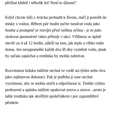
přečkat klidně i několik let! Není to úžasné?
Když chcete růži z Jericha probudit k životu, stačí ji ponořit do
misky s vodou.
Během pár hodin začne nasávat vodu jako
houba a postupně se rozvíjet před vašima očima - je to jako
sledovat zpomalené video přírody v akci.
Většinou se úplně
otevře za 4 až 12 hodin, záleží na tom, jak teplo a vlhko máte
doma. Jen nezapomeňte každé dva tři dny vyměnit vodu, jinak
by začala zapáchat a rostlinka by mohla zahnívat.
Rozvinutou krásku můžete nechat ve vodě asi týden nebo dva
jako zajímavou dekoraci. Pak je potřeba ji zase nechat
vyschnout, aby se mohla stočit a odpočinout si. Tenhle cyklus
probuzení a spánku můžete opakovat znovu a znovu - proto je
tahle rostlinka tak skvělým společníkem i pro zapomětlivé
pěstitele.