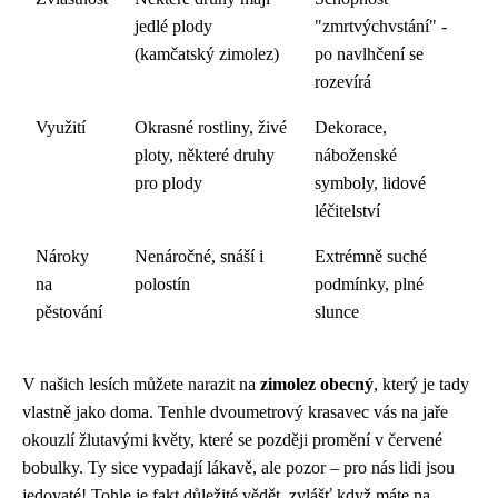
jedlé plody
"zmrtvýchvstání" -
(kamčatský zimolez)
po navlhčení se
rozevírá
Využití
Okrasné rostliny, živé
Dekorace,
ploty, některé druhy
náboženské
pro plody
symboly, lidové
léčitelství
Nároky
Nenáročné, snáší i
Extrémně suché
na
polostín
podmínky, plné
pěstování
slunce
V našich lesích můžete narazit na
zimolez obecný
, který je tady
vlastně jako doma. Tenhle dvoumetrový krasavec vás na jaře
okouzlí žlutavými květy, které se později promění v červené
bobulky. Ty sice vypadají lákavě, ale pozor – pro nás lidi jsou
jedovaté! Tohle je fakt důležité vědět, zvlášť když máte na