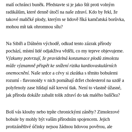
malí ochránci buněk. Představte si je jako štít proti volným
radikálům, které denně útočí na naše zdraví. Kdo by řekl, že
takové maličké plody, kterým se lidově říká kamčatská borůvka,
mohou mít tak ohromnou sílu?
Na Sibiři a Dálném východě, odkud tento zázrak přírody
pochází, místní lidé odjakživa věděli, co my teprve objevujeme.
Výzkumy potvrzují, že pravidelná konzumace plodů zimolezu
může významně přispět ke snížení rizika kardiovaskulárních
onemocnění
. Naše srdce a cévy si zkrátka s těmito bobulemi
rozumí - flavonoidy v nich pomáhají držet cholesterol na uzdě a
polyfenoly zase hlídají náš krevní tlak. Není to vlastně úžasné,
jak příroda dokáže zabalit tolik zdraví do tak malého balíčku?
Bolí vás klouby nebo trpíte chronickými záněty? Zimolezové
bobule by mohly být vaším přírodním spojencem. Jejich
protizánětlivé účinky nejsou žádnou lidovou pověrou, ale