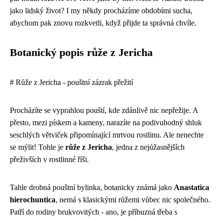
jako lidský život? I my někdy procházíme obdobími sucha,
abychom pak znovu rozkvetli, když přijde ta správná chvíle.
Botanický popis růže z Jericha
# Růže z Jericha - pouštní zázrak přežití
Procházíte se vyprahlou pouští, kde zdánlivě nic nepřežije. A
přesto, mezi pískem a kameny, narazíte na podivuhodný shluk
seschlých větviček připomínající mrtvou rostlinu. Ale nenechte
se mýlit! Tohle je
růže z Jericha
, jedna z nejúžasnějších
přeživších v rostlinné říši.
Tahle drobná pouštní bylinka, botanicky známá jako
Anastatica
hierochuntica
, nemá s klasickými růžemi vůbec nic společného.
Patří do rodiny brukvovitých - ano, je příbuzná třeba s