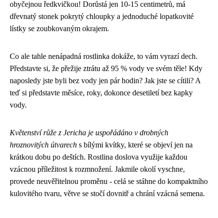
obyčejnou ředkvičkou! Dorůstá jen 10-15 centimetrů, má
dřevnatý stonek pokrytý chloupky a jednoduché lopatkovité
lístky se zoubkovaným okrajem.
Co ale tahle nenápadná rostlinka dokáže, to vám vyrazí dech.
Představte si, že přežije ztrátu až 95 % vody ve svém těle! Kdy
naposledy jste byli bez vody jen pár hodin? Jak jste se cítili? A
teď si představte měsíce, roky, dokonce desetiletí bez kapky
vody.
Květenství růže z Jericha je uspořádáno v drobných
hroznovitých útvarech
s bílými kvítky, které se objeví jen na
krátkou dobu po deštích. Rostlina doslova využije každou
vzácnou příležitost k rozmnožení. Jakmile okolí vyschne,
provede neuvěřitelnou proměnu - celá se stáhne do kompaktního
kulovitého tvaru, větve se stočí dovnitř a chrání vzácná semena.