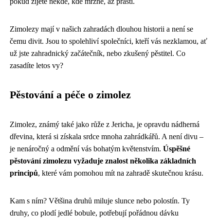
pokud žijete někde, kde mrzne, až praští.
Zimolezy mají v našich zahradách dlouhou historii a není se
čemu divit. Jsou to spolehliví společníci, kteří vás nezklamou, ať
už jste zahradnický začátečník, nebo zkušený pěstitel. Co
zasadíte letos vy?
Pěstování a péče o zimolez
Zimolez, známý také jako růže z Jericha, je opravdu nádherná
dřevina, která si získala srdce mnoha zahrádkářů. A není divu –
je nenáročný a odmění vás bohatým květenstvím.
Úspěšné
pěstování zimolezu vyžaduje znalost několika základních
principů
, které vám pomohou mít na zahradě skutečnou krásu.
Kam s ním? Většina druhů miluje slunce nebo polostín. Ty
druhy, co plodí jedlé bobule, potřebují pořádnou dávku