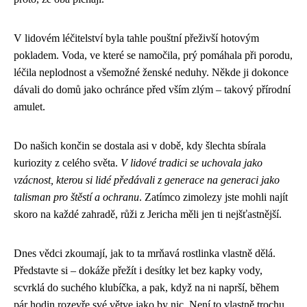
V lidovém léčitelství byla tahle pouštní přeživší hotovým
pokladem. Voda, ve které se namočila, prý pomáhala při porodu,
léčila neplodnost a všemožné ženské neduhy. Někde ji dokonce
dávali do domů jako ochránce před vším zlým – takový přírodní
amulet.
Do našich končin se dostala asi v době, kdy šlechta sbírala
kuriozity z celého světa.
V lidové tradici se uchovala jako
vzácnost, kterou si lidé předávali z generace na generaci jako
talisman pro štěstí a ochranu
. Zatímco zimolezy jste mohli najít
skoro na každé zahradě, růži z Jericha měli jen ti nejšťastnější.
Dnes vědci zkoumají, jak to ta mrňavá rostlinka vlastně dělá.
Představte si – dokáže přežít i desítky let bez kapky vody,
scvrklá do suchého klubíčka, a pak, když na ni naprší, během
pár hodin rozevře své větve jako by nic. Není to vlastně trochu