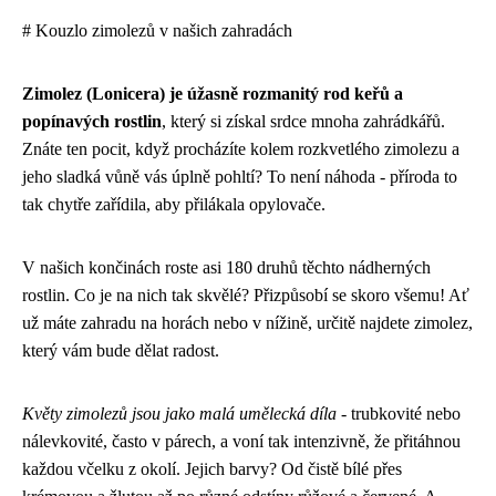
# Kouzlo zimolezů v našich zahradách
Zimolez (Lonicera) je úžasně rozmanitý rod keřů a
popínavých rostlin
, který si získal srdce mnoha zahrádkářů.
Znáte ten pocit, když procházíte kolem rozkvetlého zimolezu a
jeho sladká vůně vás úplně pohltí? To není náhoda - příroda to
tak chytře zařídila, aby přilákala opylovače.
V našich končinách roste asi 180 druhů těchto nádherných
rostlin. Co je na nich tak skvělé? Přizpůsobí se skoro všemu! Ať
už máte zahradu na horách nebo v nížině, určitě najdete zimolez,
který vám bude dělat radost.
Květy zimolezů jsou jako malá umělecká díla
- trubkovité nebo
nálevkovité, často v párech, a voní tak intenzivně, že přitáhnou
každou včelku z okolí. Jejich barvy? Od čistě bílé přes