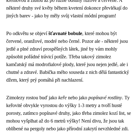
krémovou a žlutou až po různé odstíny růžové a červené. A
některé druhy své květy během kvetení dokonce převlékají do
jiných barev - jako by měly svůj vlastní módní program!
Po odkvětu se objeví
šťavnaté bobule
, které mohou být
červené, oranžové, modré nebo černé. Pozor ale - některé jsou
jedlé a plné zdraví prospěšných látek, jiné by vám mohly
způsobit pořádné trávicí potíže. Třeba takový zimolez
kamčatský má modrofialové plody, které jsou nejen jedlé, ale i
chutné a zdravé. Babička mého souseda z nich dělá fantastický
džem, který prý pomáhá při nachlazení.
Zimolezy rostou buď jako
keře
nebo jako
popínavé rostliny
. Ty
keřovité obvykle vyrostou do výšky 1-3 metry a tvoří husté
porosty, zatímco popínavé druhy, jako třeba zimolez kozí list, se
mohou vyšplhat až do 6 metrů výšky! Není divu, že jsou tak
oblíbené na pergoly nebo jako přírodní zakrytí nevzhledné zdi.