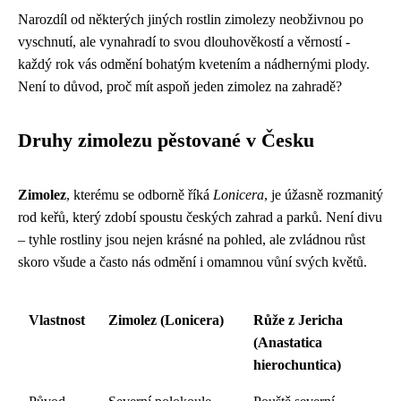
Narozdíl od některých jiných rostlin zimolezy neobživnou po
vyschnutí, ale vynahradí to svou dlouhověkostí a věrností -
každý rok vás odmění bohatým kvetením a nádhernými plody.
Není to důvod, proč mít aspoň jeden zimolez na zahradě?
Druhy zimolezu pěstované v Česku
Zimolez
, kterému se odborně říká
Lonicera
, je úžasně rozmanitý
rod keřů, který zdobí spoustu českých zahrad a parků. Není divu
– tyhle rostliny jsou nejen krásné na pohled, ale zvládnou růst
skoro všude a často nás odmění i omamnou vůní svých květů.
Vlastnost
Zimolez (Lonicera)
Růže z Jericha
(Anastatica
hierochuntica)