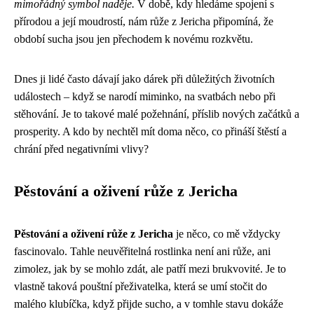
mimořádný symbol naděje.
V době, kdy hledáme spojení s
přírodou a její moudrostí, nám růže z Jericha připomíná, že
období sucha jsou jen přechodem k novému rozkvětu.
Dnes ji lidé často dávají jako dárek při důležitých životních
událostech – když se narodí miminko, na svatbách nebo při
stěhování. Je to takové malé požehnání, příslib nových začátků a
prosperity. A kdo by nechtěl mít doma něco, co přináší štěstí a
chrání před negativními vlivy?
Pěstování a oživení růže z Jericha
Pěstování a oživení růže z Jericha
je něco, co mě vždycky
fascinovalo. Tahle neuvěřitelná rostlinka není ani růže, ani
zimolez, jak by se mohlo zdát, ale patří mezi brukvovité. Je to
vlastně taková pouštní přeživatelka, která se umí stočit do
malého klubíčka, když přijde sucho, a v tomhle stavu dokáže