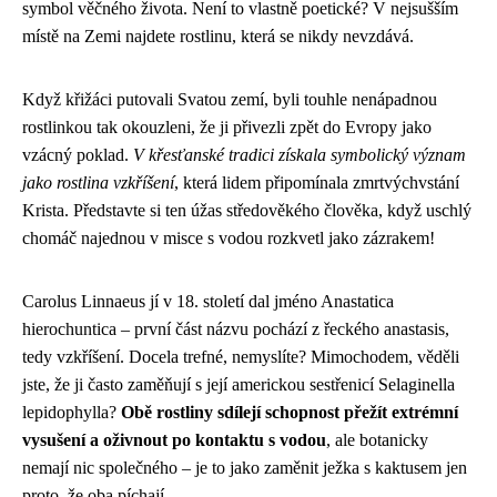
symbol věčného života. Není to vlastně poetické? V nejsušším
místě na Zemi najdete rostlinu, která se nikdy nevzdává.
Když křižáci putovali Svatou zemí, byli touhle nenápadnou
rostlinkou tak okouzleni, že ji přivezli zpět do Evropy jako
vzácný poklad.
V křesťanské tradici získala symbolický význam
jako rostlina vzkříšení
, která lidem připomínala zmrtvýchvstání
Krista. Představte si ten úžas středověkého člověka, když uschlý
chomáč najednou v misce s vodou rozkvetl jako zázrakem!
Carolus Linnaeus jí v 18. století dal jméno Anastatica
hierochuntica – první část názvu pochází z řeckého anastasis,
tedy vzkříšení. Docela trefné, nemyslíte? Mimochodem, věděli
jste, že ji často zaměňují s její americkou sestřenicí Selaginella
lepidophylla?
Obě rostliny sdílejí schopnost přežít extrémní
vysušení a oživnout po kontaktu s vodou
, ale botanicky
nemají nic společného – je to jako zaměnit ježka s kaktusem jen
proto, že oba píchají.