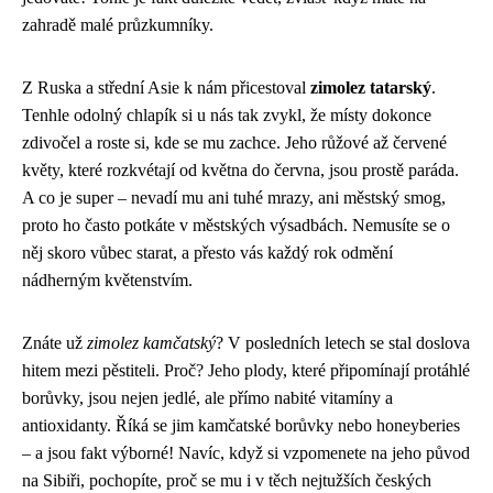
zahradě malé průzkumníky.
Z Ruska a střední Asie k nám přicestoval
zimolez tatarský
.
Tenhle odolný chlapík si u nás tak zvykl, že místy dokonce
zdivočel a roste si, kde se mu zachce. Jeho růžové až červené
květy, které rozkvétají od května do června, jsou prostě paráda.
A co je super – nevadí mu ani tuhé mrazy, ani městský smog,
proto ho často potkáte v městských výsadbách. Nemusíte se o
něj skoro vůbec starat, a přesto vás každý rok odmění
nádherným květenstvím.
Znáte už
zimolez kamčatský
? V posledních letech se stal doslova
hitem mezi pěstiteli. Proč? Jeho plody, které připomínají protáhlé
borůvky, jsou nejen jedlé, ale přímo nabité vitamíny a
antioxidanty. Říká se jim kamčatské borůvky nebo honeyberies
– a jsou fakt výborné! Navíc, když si vzpomenete na jeho původ
na Sibiři, pochopíte, proč se mu i v těch nejtužších českých