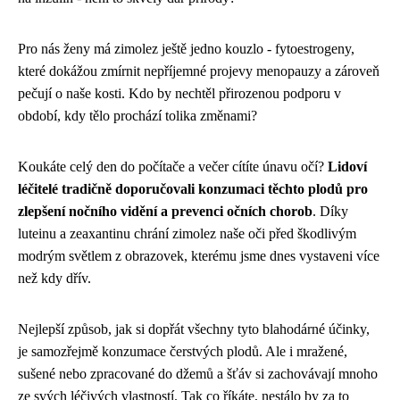
Pro nás ženy má zimolez ještě jedno kouzlo - fytoestrogeny,
které dokážou zmírnit nepříjemné projevy menopauzy a zároveň
pečují o naše kosti. Kdo by nechtěl přirozenou podporu v
období, kdy tělo prochází tolika změnami?
Koukáte celý den do počítače a večer cítíte únavu očí?
Lidoví
léčitelé tradičně doporučovali konzumaci těchto plodů pro
zlepšení nočního vidění a prevenci očních chorob
. Díky
luteinu a zeaxantinu chrání zimolez naše oči před škodlivým
modrým světlem z obrazovek, kterému jsme dnes vystaveni více
než kdy dřív.
Nejlepší způsob, jak si dopřát všechny tyto blahodárné účinky,
je samozřejmě konzumace čerstvých plodů. Ale i mražené,
sušené nebo zpracované do džemů a šťáv si zachovávají mnoho
ze svých léčivých vlastností. Tak co říkáte, nestálo by za to