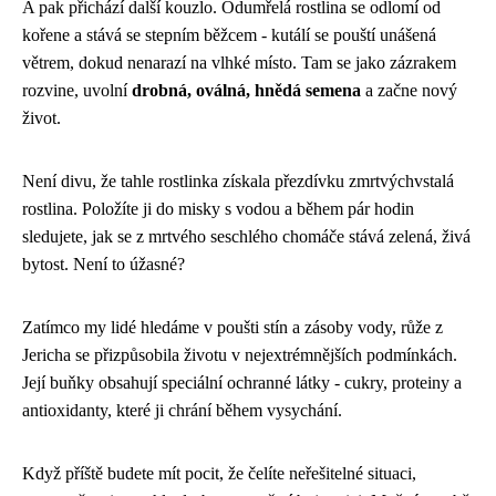
A pak přichází další kouzlo. Odumřelá rostlina se odlomí od
kořene a stává se stepním běžcem - kutálí se pouští unášená
větrem, dokud nenarazí na vlhké místo. Tam se jako zázrakem
rozvine, uvolní
drobná, oválná, hnědá semena
a začne nový
život.
Není divu, že tahle rostlinka získala přezdívku zmrtvýchvstalá
rostlina. Položíte ji do misky s vodou a během pár hodin
sledujete, jak se z mrtvého seschlého chomáče stává zelená, živá
bytost. Není to úžasné?
Zatímco my lidé hledáme v poušti stín a zásoby vody, růže z
Jericha se přizpůsobila životu v nejextrémnějších podmínkách.
Její buňky obsahují speciální ochranné látky - cukry, proteiny a
antioxidanty, které ji chrání během vysychání.
Když příště budete mít pocit, že čelíte neřešitelné situaci,