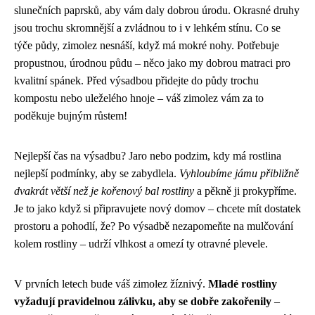
slunečních paprsků, aby vám daly dobrou úrodu. Okrasné druhy
jsou trochu skromnější a zvládnou to i v lehkém stínu. Co se
týče půdy, zimolez nesnáší, když má mokré nohy. Potřebuje
propustnou, úrodnou půdu – něco jako my dobrou matraci pro
kvalitní spánek. Před výsadbou přidejte do půdy trochu
kompostu nebo uleželého hnoje – váš zimolez vám za to
poděkuje bujným růstem!
Nejlepší čas na výsadbu? Jaro nebo podzim, kdy má rostlina
nejlepší podmínky, aby se zabydlela.
Vyhloubíme jámu přibližně
dvakrát větší než je kořenový bal rostliny
a pěkně ji prokypříme.
Je to jako když si připravujete nový domov – chcete mít dostatek
prostoru a pohodlí, že? Po výsadbě nezapomeňte na mulčování
kolem rostliny – udrží vlhkost a omezí ty otravné plevele.
V prvních letech bude váš zimolez žíznivý.
Mladé rostliny
vyžadují pravidelnou zálivku, aby se dobře zakořenily
–