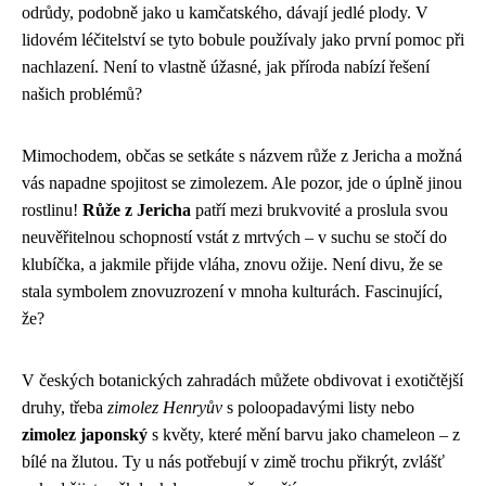
odrůdy, podobně jako u kamčatského, dávají jedlé plody. V
lidovém léčitelství se tyto bobule používaly jako první pomoc při
nachlazení. Není to vlastně úžasné, jak příroda nabízí řešení
našich problémů?
Mimochodem, občas se setkáte s názvem růže z Jericha a možná
vás napadne spojitost se zimolezem. Ale pozor, jde o úplně jinou
rostlinu!
Růže z Jericha
patří mezi brukvovité a proslula svou
neuvěřitelnou schopností vstát z mrtvých – v suchu se stočí do
klubíčka, a jakmile přijde vláha, znovu ožije. Není divu, že se
stala symbolem znovuzrození v mnoha kulturách. Fascinující,
že?
V českých botanických zahradách můžete obdivovat i exotičtější
druhy, třeba
zimolez Henryův
s poloopadavými listy nebo
zimolez japonský
s květy, které mění barvu jako chameleon – z
bílé na žlutou. Ty u nás potřebují v zimě trochu přikrýt, zvlášť