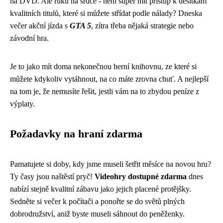
na DVD. Ale ruku na srdce - není super mít přístup k desítkám
kvalitních titulů, které si můžete střídat podle nálady? Dneska
večer akční jízda s
GTA 5
, zítra třeba nějaká strategie nebo
závodní hra.
Je to jako mít doma nekonečnou herní knihovnu, ze které si
můžete kdykoliv vytáhnout, na co máte zrovna chuť. A nejlepší
na tom je, že nemusíte řešit, jestli vám na to zbydou peníze z
výplaty.
Požadavky na hraní zdarma
Pamatujete si doby, kdy jsme museli šetřit měsíce na novou hru?
Ty časy jsou naštěstí pryč!
Videohry dostupné zdarma
dnes
nabízí stejně kvalitní zábavu jako jejich placené protějšky.
Sedněte si večer k počítači a ponořte se do světů plných
dobrodružství, aniž byste museli sáhnout do peněženky.