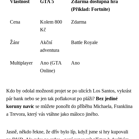
Vlastnost
GTA 5
Zdarma dostupná hra
(Příklad: Fortnite)
Cena
Kolem 800
Zdarma
Kč
Žánr
Akční
Battle Royale
adventura
Multiplayer
Ano (GTA
Ano
Online)
Kdo by odolal možnosti projet se po ulicích Los Santos, vykrást
pár bank nebo se jen tak poflakovat po pláži?
Bez jediné
koruny navíc
se můžete ponořit do příběhu Michaela, Franklina
a Trevora, který vás vtáhne jako máloco jiného.
Jasně, někdo řekne, že dřív bylo líp, když jsme si hry kupovali