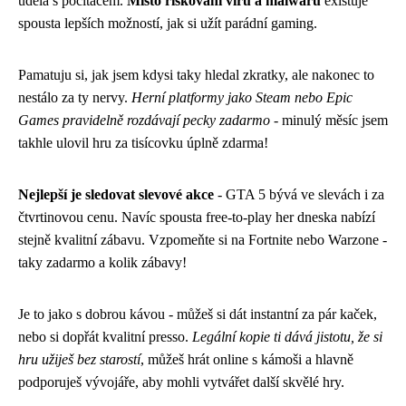
udělá s počítačem.
Místo riskování virů a malwaru
existuje
spousta lepších možností, jak si užít parádní gaming.
Pamatuju si, jak jsem kdysi taky hledal zkratky, ale nakonec to
nestálo za ty nervy.
Herní platformy jako Steam nebo Epic
Games pravidelně rozdávají pecky zadarmo
- minulý měsíc jsem
takhle ulovil hru za tisícovku úplně zdarma!
Nejlepší je sledovat slevové akce
- GTA 5 bývá ve slevách i za
čtvrtinovou cenu. Navíc spousta free-to-play her dneska nabízí
stejně kvalitní zábavu. Vzpomeňte si na Fortnite nebo Warzone -
taky zadarmo a kolik zábavy!
Je to jako s dobrou kávou - můžeš si dát instantní za pár kaček,
nebo si dopřát kvalitní presso.
Legální kopie ti dává jistotu, že si
hru užiješ bez starostí
, můžeš hrát online s kámoši a hlavně
podporuješ vývojáře, aby mohli vytvářet další skvělé hry.