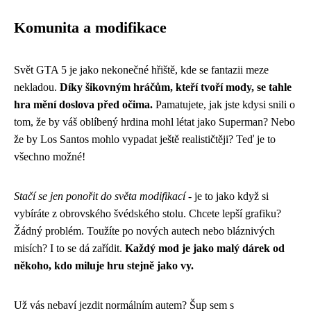
Komunita a modifikace
Svět GTA 5 je jako nekonečné hřiště, kde se fantazii meze
nekladou.
Díky šikovným hráčům, kteří tvoří mody, se tahle
hra mění doslova před očima.
Pamatujete, jak jste kdysi snili o
tom, že by váš oblíbený hrdina mohl létat jako Superman? Nebo
že by Los Santos mohlo vypadat ještě realističtěji? Teď je to
všechno možné!
Stačí se jen ponořit do světa modifikací
- je to jako když si
vybíráte z obrovského švédského stolu. Chcete lepší grafiku?
Žádný problém. Toužíte po nových autech nebo bláznivých
misích? I to se dá zařídit.
Každý mod je jako malý dárek od
někoho, kdo miluje hru stejně jako vy.
Už vás nebaví jezdit normálním autem? Šup sem s