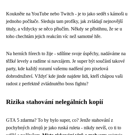
Koukněte na YouTube nebo Twitch - je to jako sedět s kámoši u
jednoho počítače. Sleduju tam profíky, jak zvládají nejnovější
tituly, a vždycky se něco přiučím. Někdy se přistihnu, že se u
toho chechtám jejich reakcím víc než samotné hře.
Na herních fórech to žije - sdílíme svoje úspěchy, nadáváme na
těžké levely a radíme si navzájem. Je super být součástí takové
party, kde každý rozumí vašemu nadšení pro pixelová
dobrodružství. Vždyť kde jinde najdete lidi, kteří chápou vaši
radost z perfektně zvládnutého boss fightu?
Rizika stahování nelegálních kopií
GTA 5 zdarma? To by bylo super, co? Jenže stahování z
pochybných zdrojů je jako ruská ruleta - nikdy nevíš, co ti to