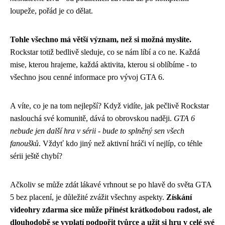
loupeže, pořád je co dělat.
Tohle všechno má větší význam, než si možná myslíte.
Rockstar totiž bedlivě sleduje, co se nám líbí a co ne. Každá
mise, kterou hrajeme, každá aktivita, kterou si oblíbíme - to
všechno jsou cenné informace pro vývoj GTA 6.
A víte, co je na tom nejlepší? Když vidíte, jak pečlivě Rockstar
naslouchá své komunitě, dává to obrovskou naději.
GTA 6
nebude jen další hra v sérii - bude to splněný sen všech
fanoušků
. Vždyť kdo jiný než aktivní hráči ví nejlíp, co téhle
sérii ještě chybí?
Ačkoliv se může zdát lákavé vrhnout se po hlavě do světa GTA
5 bez placení, je důležité zvážit všechny aspekty.
Získání
videohry zdarma sice může přinést krátkodobou radost, ale
dlouhodobě se vyplatí podpořit tvůrce a užít si hru v celé své