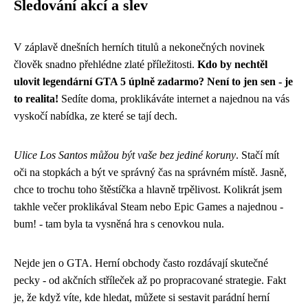
Sledování akcí a slev
V záplavě dnešních herních titulů a nekonečných novinek
člověk snadno přehlédne zlaté příležitosti.
Kdo by nechtěl
ulovit legendární GTA 5 úplně zadarmo? Není to jen sen - je
to realita!
Sedíte doma, proklikáváte internet a najednou na vás
vyskočí nabídka, ze které se tají dech.
Ulice Los Santos můžou být vaše bez jediné koruny
. Stačí mít
oči na stopkách a být ve správný čas na správném místě. Jasně,
chce to trochu toho štěstíčka a hlavně trpělivost. Kolikrát jsem
takhle večer proklikával Steam nebo Epic Games a najednou -
bum! - tam byla ta vysněná hra s cenovkou nula.
Nejde jen o GTA. Herní obchody často rozdávají skutečné
pecky - od akčních stříleček až po propracované strategie. Fakt
je, že když víte, kde hledat, můžete si sestavit parádní herní