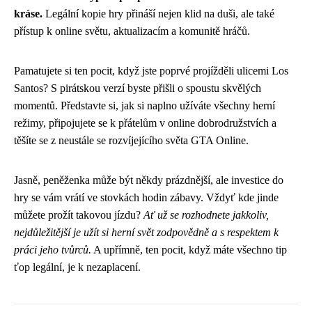
kráse.
Legální kopie hry přináší nejen klid na duši, ale také
přístup k online světu, aktualizacím a komunitě hráčů.
Pamatujete si ten pocit, když jste poprvé projížděli ulicemi Los
Santos? S pirátskou verzí byste přišli o spoustu skvělých
momentů. Představte si, jak si naplno užíváte všechny herní
režimy, připojujete se k přátelům v online dobrodružstvích a
těšíte se z neustále se rozvíjejícího světa GTA Online.
Jasně, peněženka může být někdy prázdnější, ale investice do
hry se vám vrátí ve stovkách hodin zábavy. Vždyť kde jinde
můžete prožít takovou jízdu?
Ať už se rozhodnete jakkoliv,
nejdůležitější je užít si herní svět zodpovědně a s respektem k
práci jeho tvůrců.
A upřímně, ten pocit, když máte všechno tip
ťop legální, je k nezaplacení.