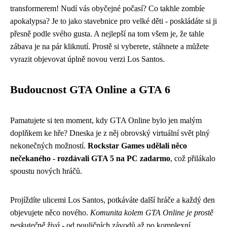
transformerem! Nudí vás obyčejné počasí? Co takhle zombíe
apokalypsa? Je to jako stavebnice pro velké děti - poskládáte si ji
přesně podle svého gusta. A nejlepší na tom všem je, že tahle
zábava je na pár kliknutí. Prostě si vyberete, stáhnete a můžete
vyrazit objevovat úplně novou verzi Los Santos.
Budoucnost GTA Online a GTA 6
Pamatujete si ten moment, kdy GTA Online bylo jen malým
doplňkem ke hře? Dneska je z něj obrovský virtuální svět plný
nekonečných možností.
Rockstar Games udělali něco
nečekaného - rozdávali GTA 5 na PC zadarmo
, což přilákalo
spoustu nových hráčů.
Projíždíte ulicemi Los Santos, potkáváte další hráče a každý den
objevujete něco nového.
Komunita kolem GTA Online je prostě
neskutečně živá
- od pouličních závodů až po komplexní