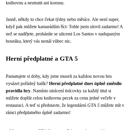
knihovnu a neutratit ani korunu.
Jasně, někdy to chce čekat týdny nebo měsíce. Ale není super,
když pak můžete kamarádům říct: Tohle jsem ulovil zadarmo! A
než se nadějete, proháníte se ulicemi Los Santos v nadupaným
bouráku, který vás nestál vůbec nic.
Herní předplatné a GTA 5
Pamatujete si doby, kdy jsme museli za každou novou hru
vysázet pořádný balík?
Herní předplatné dnes úplně změnilo
pravidla hry
. Namísto utrácení tisícovky za každý titul si
můžete dopřát celou knihovnu pecek za cenu jedné večeře v
restauraci. A teď si představte, že legendární
GTA 5
můžete mít v
rámci předplatného úplně zadarmo!