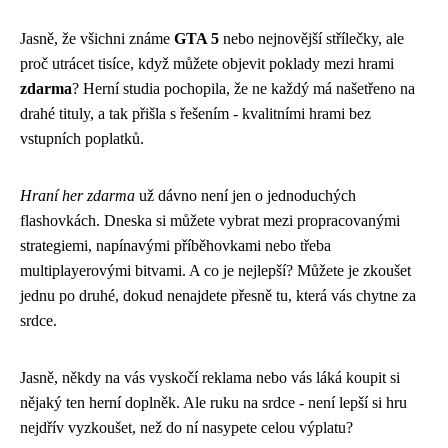
Jasně, že všichni známe
GTA 5
nebo nejnovější střílečky, ale
proč utrácet tisíce, když můžete objevit poklady mezi hrami
zdarma
? Herní studia pochopila, že ne každý má našetřeno na
drahé tituly, a tak přišla s řešením - kvalitními hrami bez
vstupních poplatků.
Hraní her zdarma
už dávno není jen o jednoduchých
flashovkách. Dneska si můžete vybrat mezi propracovanými
strategiemi, napínavými příběhovkami nebo třeba
multiplayerovými bitvami. A co je nejlepší? Můžete je zkoušet
jednu po druhé, dokud nenajdete přesně tu, která vás chytne za
srdce.
Jasně, někdy na vás vyskočí reklama nebo vás láká koupit si
nějaký ten herní doplněk. Ale ruku na srdce - není lepší si hru
nejdřív vyzkoušet, než do ní nasypete celou výplatu?