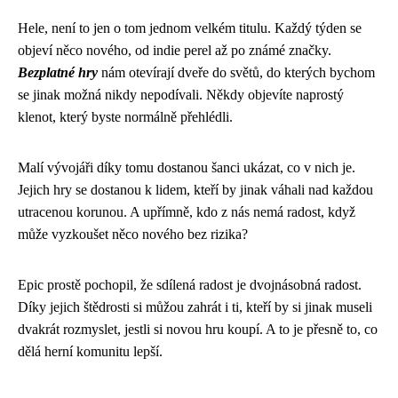
Hele, není to jen o tom jednom velkém titulu. Každý týden se
objeví něco nového, od indie perel až po známé značky.
Bezplatné hry
nám otevírají dveře do světů, do kterých bychom
se jinak možná nikdy nepodívali. Někdy objevíte naprostý
klenot, který byste normálně přehlédli.
Malí vývojáři díky tomu dostanou šanci ukázat, co v nich je.
Jejich hry se dostanou k lidem, kteří by jinak váhali nad každou
utracenou korunou. A upřímně, kdo z nás nemá radost, když
může vyzkoušet něco nového bez rizika?
Epic prostě pochopil, že sdílená radost je dvojnásobná radost.
Díky jejich štědrosti si můžou zahrát i ti, kteří by si jinak museli
dvakrát rozmyslet, jestli si novou hru koupí. A to je přesně to, co
dělá herní komunitu lepší.