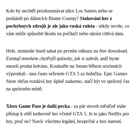
Kdo by nechtěl prozkoumávat ulice Los Santos nebo se
prohánět po dálnicích Blaine County?
Stahování her z
pochybných zdrojů je ale jako ruská ruleta
- nikdy nevíte, co
vám může způsobit škodu na počítači nebo ukrást citlivá data.
Hele, nemusíte hned sahat po prvním odkazu na free download.
Existují mnohem chytřejší způsoby, jak si zahrát
, aniž byste
museli prodat ledvinu. Koukněte na Steam během sezónních
výprodejů - tam často seženete GTA 5 za hubičku. Epic Games
Store občas rozdává hry úplně zadarmo, stačí být ve správný čas
na správném místě.
Xbox Game Pass je další pecka
- za pár stovek měsíčně máte
přístup k obří knihovně her včetně GTA 5. Je to jako Netflix pro
hry, proč ne? Navíc všechno legální, bezpečné a bez starostí.