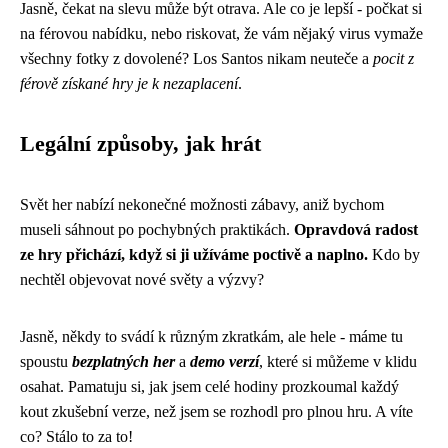
Jasně, čekat na slevu může být otrava. Ale co je lepší - počkat si
na férovou nabídku, nebo riskovat, že vám nějaký virus vymaže
všechny fotky z dovolené? Los Santos nikam neuteče a
pocit z
férově získané hry je k nezaplacení
.
Legální způsoby, jak hrát
Svět her nabízí nekonečné možnosti zábavy, aniž bychom
museli sáhnout po pochybných praktikách.
Opravdová radost
ze hry přichází, když si ji užíváme poctivě a naplno.
Kdo by
nechtěl objevovat nové světy a výzvy?
Jasně, někdy to svádí k různým zkratkám, ale hele - máme tu
spoustu
bezplatných her
a
demo verzí
, které si můžeme v klidu
osahat. Pamatuju si, jak jsem celé hodiny prozkoumal každý
kout zkušební verze, než jsem se rozhodl pro plnou hru. A víte
co? Stálo to za to!