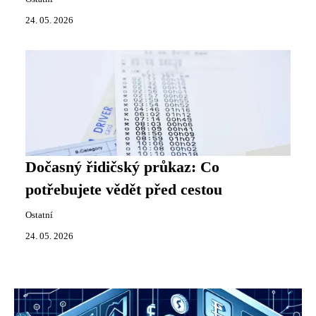
24. 05. 2026
Dočasný řidičský průkaz: Co
potřebujete vědět před cestou
Ostatní
24. 05. 2026