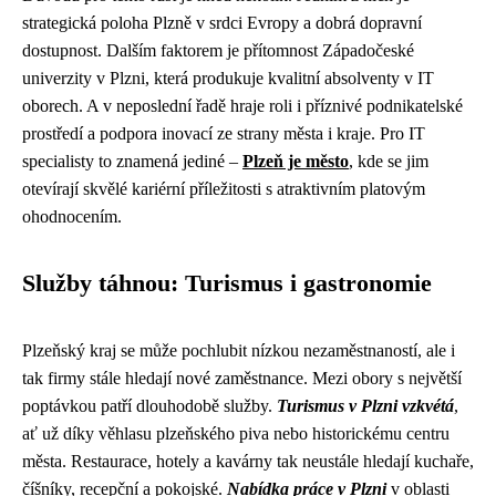
strategická poloha Plzně v srdci Evropy a dobrá dopravní
dostupnost. Dalším faktorem je přítomnost Západočeské
univerzity v Plzni, která produkuje kvalitní absolventy v IT
oborech. A v neposlední řadě hraje roli i příznivé podnikatelské
prostředí a podpora inovací ze strany města i kraje. Pro IT
specialisty to znamená jediné –
Plzeň je město
, kde se jim
otevírají skvělé kariérní příležitosti s atraktivním platovým
ohodnocením.
Služby táhnou: Turismus i gastronomie
Plzeňský kraj se může pochlubit nízkou nezaměstnaností, ale i
tak firmy stále hledají nové zaměstnance. Mezi obory s největší
poptávkou patří dlouhodobě služby.
Turismus v Plzni vzkvétá
,
ať už díky věhlasu plzeňského piva nebo historickému centru
města. Restaurace, hotely a kavárny tak neustále hledají kuchaře,
číšníky, recepční a pokojské.
Nabídka práce v Plzni
v oblasti