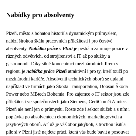
Nabídky pro absolventy
Plzeň, město s bohatou historií a dynamickým průmyslem,
nabízí širokou škálu pracovních příležitostí i pro čerstvé
absolventy.
Nabídka práce v Plzni
je pestrá a zahrnuje pozice v
různých odvětvích, od strojírenství a IT až po služby a
gastronomii. Díky silné koncentraci mezinárodních firem v
regionu je
nabídka práce Plzeň
atraktivní i pro ty, kteří touží po
mezinárodní kariéře. Absolventi technických oborů se uplatní
například ve firmách jako Škoda Transportation, Doosan Škoda
Power nebo MBtech Bohemia. Pro zájemce o IT sektor jsou zde
příležitosti ve společnostech jako Siemens, CertiCon či Aimtec.
Plzeň ale není jen o průmyslu. Roste zde i sektor služeb a s ním i
poptávka po absolventech ekonomických, marketingových a
jazykových oborů. Ať už je váš obor jakýkoli, s trochou úsilí a
píle si v Plzni jistě najdete práci, která vás bude bavit a posouvat