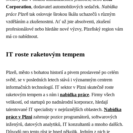
Corporation
, dodavatel automobilových sedaček.
Nabídka
práce Plzeň
tak oslovuje širokou škálu uchazečů s různým
vzděláním a zkušenostmi. Ať už jste absolventi, zkušení
profesionálové nebo hledáte nové výzvy, Plzeňský region vám
má co nabídnout.
IT roste raketovým tempem
Plzeň, město s bohatou historií a pivem proslavené po celém
světě, se v posledních letech stává i významným centrem
informačních technologií. IT sektor v Plzni skutečně roste
raketovým tempem a s ním i
nabídka práce
. Firmy všech
velikostí, od startupů po nadnárodní korporace, hledají
talentované IT specialisty v nejrůznějších oblastech.
Nabídka
práce v Plzni
zahrnuje pozice programátorů, softwarových
inženýrů, datových analytiků, IT konzultantů a mnoho dalších.
Důvodů pro tento růst je hned několik. Jedním z nich je