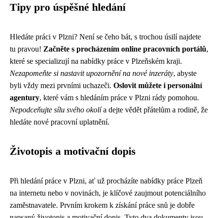
Tipy pro úspěšné hledání
Hledáte práci v Plzni? Není se čeho bát, s trochou úsilí najdete
tu pravou!
Začněte s procházením online pracovních portálů
,
které se specializují na nabídky práce v Plzeňském kraji.
Nezapomeňte si nastavit upozornění na nové inzeráty
, abyste
byli vždy mezi prvními uchazeči.
Oslovit můžete i personální
agentury
, které vám s hledáním práce v Plzni rády pomohou.
Nepodceňujte sílu svého okolí
a dejte vědět přátelům a rodině, že
hledáte nové pracovní uplatnění.
Životopis a motivační dopis
Při hledání práce v Plzni, ať už procházíte nabídky práce Plzeň
na internetu nebo v novinách, je klíčové zaujmout potenciálního
zaměstnavatele. Prvním krokem k získání práce snů je dobře
napsaný životopis a motivační dopis. Tyto dva dokumenty jsou