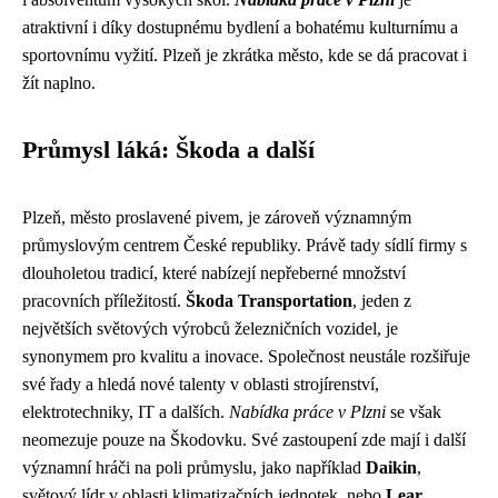
atraktivní i díky dostupnému bydlení a bohatému kulturnímu a
sportovnímu vyžití. Plzeň je zkrátka město, kde se dá pracovat i
žít naplno.
Průmysl láká: Škoda a další
Plzeň, město proslavené pivem, je zároveň významným
průmyslovým centrem České republiky. Právě tady sídlí firmy s
dlouholetou tradicí, které nabízejí nepřeberné množství
pracovních příležitostí.
Škoda Transportation
, jeden z
největších světových výrobců železničních vozidel, je
synonymem pro kvalitu a inovace. Společnost neustále rozšiřuje
své řady a hledá nové talenty v oblasti strojírenství,
elektrotechniky, IT a dalších.
Nabídka práce v Plzni
se však
neomezuje pouze na Škodovku. Své zastoupení zde mají i další
významní hráči na poli průmyslu, jako například
Daikin
,
světový lídr v oblasti klimatizačních jednotek, nebo
Lear