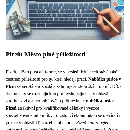
Plzeň: Město plné příležitostí
Plzeň, město piva a historie, se v posledních letech stává také
centrem příležitostí pro ty, kteří hledají práci.
Nabídka práce v
Plzni
se neustále rozrůstá a zahrnuje širokou škálu oborů. Díky
dynamicky se rozvíjejícímu průmyslu, zejména v oblasti
strojírenství a automobilového průmyslu, je
nabídka práce
Plzeň
atraktivní pro kvalifikované dělníky i vysoce
specializované odborníky. S rostoucí ekonomikou se otevírají i ​​
pozice v oblasti IT, služeb a obchodu.
Plzeň nabízí nejen
zajímavé pracovní příležitosti, ale také příjemné prostředí pro