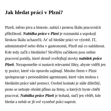
Jak hledat práci v Plzni?
Plzeň, město piva a historie, nabízí i pestrou škálu pracovních
příležitostí.
Nabídka práce v Plzni
je rozmanitá a uspokojí
širokou škálu uchazečů. Ať už hledáte práci ve výrobě, IT,
administrativě nebo třeba v gastronomii, Plzeň má co nabídnout.
Kde tedy začít s hledáním? Skvělým začátkem jsou online
pracovní portály, které denně zveřejňují stovky
nabídek práce
Plzeň
. Nezapomeňte si nastavit relevantní filtry, abyste viděli jen
ty pozice, které vás opravdu zajímají. Mnoho firem v Plzni
spolupracuje s personálními agenturami, které vám mohou s
hledáním práce také pomoci. Osobní kontakt je stále důležitý,
proto se nebojte obrátit přímo na firmy, u kterých byste chtěli
pracovat.
Nabídka práce Plzeň
je bohatá, stačí jen vědět, kde
hledat a nebát se jít své vysněné práci naproti.