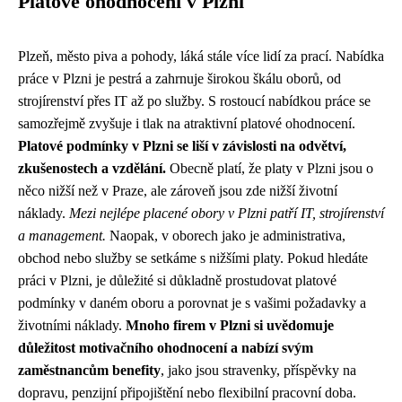
Platové ohodnocení v Plzni
Plzeň, město piva a pohody, láká stále více lidí za prací. Nabídka
práce v Plzni je pestrá a zahrnuje širokou škálu oborů, od
strojírenství přes IT až po služby. S rostoucí nabídkou práce se
samozřejmě zvyšuje i tlak na atraktivní platové ohodnocení.
Platové podmínky v Plzni se liší v závislosti na odvětví,
zkušenostech a vzdělání.
Obecně platí, že platy v Plzni jsou o
něco nižší než v Praze, ale zároveň jsou zde nižší životní
náklady.
Mezi nejlépe placené obory v Plzni patří IT, strojírenství
a management.
Naopak, v oborech jako je administrativa,
obchod nebo služby se setkáme s nižšími platy. Pokud hledáte
práci v Plzni, je důležité si důkladně prostudovat platové
podmínky v daném oboru a porovnat je s vašimi požadavky a
životními náklady.
Mnoho firem v Plzni si uvědomuje
důležitost motivačního ohodnocení a nabízí svým
zaměstnancům benefity
, jako jsou stravenky, příspěvky na
dopravu, penzijní připojištění nebo flexibilní pracovní doba.