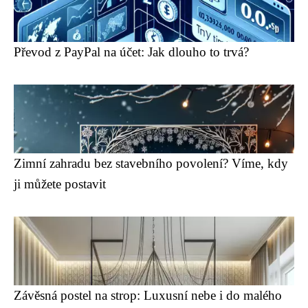
Převod z PayPal na účet: Jak dlouho to trvá?
Zimní zahradu bez stavebního povolení? Víme, kdy
ji můžete postavit
Závěsná postel na strop: Luxusní nebe i do malého