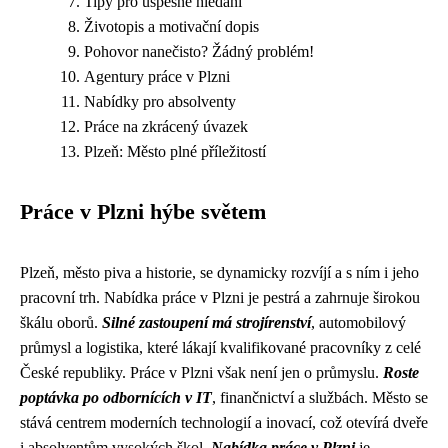
Tipy pro úspěšné hledání
Životopis a motivační dopis
Pohovor nanečisto? Žádný problém!
Agentury práce v Plzni
Nabídky pro absolventy
Práce na zkrácený úvazek
Plzeň: Město plné příležitostí
Práce v Plzni hýbe světem
Plzeň, město piva a historie, se dynamicky rozvíjí a s ním i jeho
pracovní trh. Nabídka práce v Plzni je pestrá a zahrnuje širokou
škálu oborů.
Silné zastoupení má strojírenství
, automobilový
průmysl a logistika, které lákají kvalifikované pracovníky z celé
České republiky. Práce v Plzni však není jen o průmyslu.
Roste
poptávka po odbornících v IT
, finančnictví a službách. Město se
stává centrem moderních technologií a inovací, což otevírá dveře
i absolventům vysokých škol.
Nabídka práce v Plzni
je