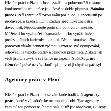
Hledáte práci v Plzni a chcete zazářit na pohovoru? S rostoucí
konkurencí na trhu práce je klíčové se dobře připravit.
Nabídka
práce Plzeň
zahrnuje širokou škálu pozic, od IT specialistů po
prodavače, a každá z nich vyžaduje specifické znalosti a
dovednosti. Nepodceňujte proto sílu pohovoru nanečisto!
Můžete si ho vyzkoušet s kamarádem nebo využít služeb
profesionálních kariérních poradců. Během simulovaného
pohovoru získáte cennou zpětnou vazbu na své vystupování,
odpovědi na typické otázky a celkovou prezentaci. Získáte tak
větší jistotu a zvýšíte své šance na úspěch.
Nabídka práce v
Plzni
čeká právě na vás - buďte připraveni ji chytit za pačesy!
Agentury práce v Plzni
Hledáte práci v Plzni? Pak se vám bude hodit znát
agentury
práce
, které v západočeské metropoli působí. Tyto agentury
vám můžou pomoct najít práci snů, ať už jste absolvent, zkušený