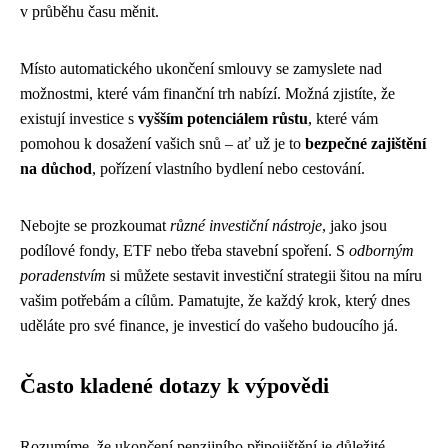
v průběhu času měnit.
Místo automatického ukončení smlouvy se zamyslete nad
možnostmi, které vám finanční trh nabízí. Možná zjistíte, že
existují investice s
vyšším potenciálem růstu
, které vám
pomohou k dosažení vašich snů – ať už je to
bezpečné zajištění
na důchod
, pořízení vlastního bydlení nebo cestování.
Nebojte se prozkoumat
různé investiční nástroje
, jako jsou
podílové fondy, ETF nebo třeba stavební spoření. S
odborným
poradenstvím
si můžete sestavit investiční strategii šitou na míru
vašim potřebám a cílům. Pamatujte, že každý krok, který dnes
uděláte pro své finance, je investicí do vašeho budoucího já.
Často kladené dotazy k výpovědi
Rozumíme, že ukončení penzijního připojištění je důležité