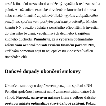
cestě k finanční nezávislosti a může být využita k realizaci snů a
plánů. Ať už sníte o exotické dovolené, rekonstrukci domova
nebo chcete finančně zajistit své blízké,
výplata z doplňkového
penzijního spoření vám poskytne potřebné prostředky
. Mnoho
klientů NN využilo výplatu z penzijního připojištění k investici
do vlastního bydlení, vzdělání svých dětí nebo k zajištění
klidného důchodu.
Pamatujte, že s výběrem optimálního
řešení vám ochotně poradí zkušení finanční poradci NN
,
kteří vám pomohou najít tu nejlepší cestu k dosažení vašich
finančních cílů.
Daňové dopady ukončení smlouvy
Ukončení smlouvy o doplňkovém penzijním spoření s NN
Penzijní společností nemusí nutně znamenat ztrátu daňových
výhod.
Naopak, správným načasováním a volbou dalšího
postupu můžete optimalizovat své daňové zatížení.
Pokud