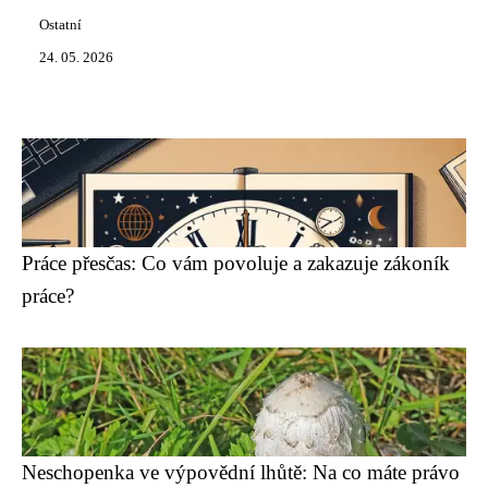
Ostatní
24. 05. 2026
Práce přesčas: Co vám povoluje a zakazuje zákoník
práce?
Neschopenka ve výpovědní lhůtě: Na co máte právo