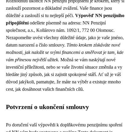
Rozhodnutí ukončit NN penzijní připojištění je krokem, který si
zaslouží pozornost a důkladné zvážení. Vaše finance jsou
důležité a zaslouží si tu nejlepší péči.
Výpověď NN penzijního
připojištění
odešlete písemně na adresu: NN Penzijní
společnost, a.s., Kollárovo nám. 1092/1, 772 00 Olomouc.
Nezapomeňte uvést všechny důležité údaje, jako je vaše jméno,
datum narození a číslo smlouvy.
Tímto krokem získáváte nové
možnosti, jak naložit se svými financemi a směřovat je tam, kde
vám přinesou největší užitek.
Možná se vám naskýtají nové
investiční příležitosti, nebo se vaše životní situace změnila a vy
hledáte jiný způsob, jak si zajistit spokojené stáří. Ať už je váš
důvod jakýkoli, pamatujte, že máte na výběr a existuje mnoho
cest, jak dosáhnout vašich finančních cílů.
Potvrzení o ukončení smlouvy
Po doručení vaší výpovědi k doplňkovému penzijnímu spoření