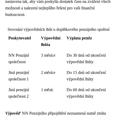
nastavena tak, aby vám poskytla dostatek času na zvážení všech
možností a nalezení nejlepšího řešení pro vaši finanční
budoucnost.
Srovnání výpovědních lhůt u doplňkového penzijního spoření
Poskytovatel
Výpovědní
Výplata peněz
lhůta
NN Penzijní
3 měsíce
Do 30 dnů od ukončení
společnost
výpovědní lhůty
Jiná penzijní
2 měsíce
Do 15 dnů od ukončení
společnost 1
výpovědní lhůty
Jiná penzijní
1 měsíc
Do 60 dnů od ukončení
společnost 2
výpovědní lhůty
Výpověď
NN Penzijního připojištění neznamená nutně ztrátu