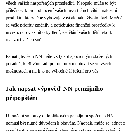
všech vašich naspořených prostředků. Naopak, může to být
příležitost k přehodnocení vašich investičních cílů a nalezení
produktu, který lépe vyhovuje vaší aktuální životní fázi. Možná
se vaše priority změnily a potřebujete finanční prostředky k
investici do vlastního bydlení, vzdělání vašich dětí nebo k
realizaci vašich snů.
Pamatujte, že u NN máte vždy k dispozici tým zkušených
poradců, kteří vám rádi pomohou zorientovat se ve všech
možnostech a najít to nejvýhodnější řešení pro vás.
Jak napsat výpověď NN penzijního
připojištění
Ukončení smlouvy o doplňkovém penzijním spoření s NN
nemusí být nutně důvodem k obavám. Naopak, může se jednat o
první krok k nalezení řešení, které lépe vyhovuje vaší aktuální