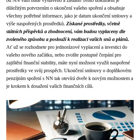
od NN vám bude vystaveno a zasláno Tento dokument je
důležitým potvrzením o ukončení vašeho spoření a obsahuje
všechny potřebné informace, jako je datum ukončení smlouvy a
výše naspořených prostředků.
Získané prostředky, včetně
státních příspěvků a zhodnocení, vám budou vyplaceny dle
zvoleného způsobu a poslouží k realizaci vašich snů a plánů.
Ať už se rozhodnete pro jednorázové vyplacení a investici do
vašeho nového začátku, nebo zvolíte postupné čerpání pro
zajištění finanční stability, máte nyní možnost využít naspořené
prostředky ve svůj prospěch. Ukončení smlouvy o doplňkovém
penzijním spoření s NN tak otevírá dveře k novým možnostem a
je krokem k dosažení vašich finančních cílů.