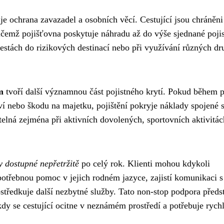
je ochrana zavazadel a osobních věcí. Cestující jsou chráněni
řičemž pojišťovna poskytuje náhradu až do výše sjednané poji
 cestách do rizikových destinací nebo při využívání různých d
m
tvoří další významnou část pojistného krytí. Pokud během 
 nebo škodu na majetku, pojištění pokryje náklady spojené 
lná zejména při aktivních dovolených, sportovních aktivitác
y dostupné nepřetržitě
po celý rok. Klienti mohou kdykoli
potřebnou pomoc v jejich rodném jazyce, zajistí komunikaci s
středkuje další nezbytné služby. Tato non-stop podpora předs
y se cestující ocitne v neznámém prostředí a potřebuje rych