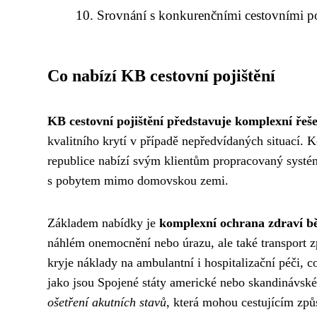
Srovnání s konkurenčními cestovními po
Co nabízí KB cestovní pojištění
KB cestovní pojištění představuje komplexní řeš
kvalitního krytí v případě nepředvídaných situací. 
republice nabízí svým klientům propracovaný systém
s pobytem mimo domovskou zemi.
Základem nabídky je
komplexní ochrana zdraví b
náhlém onemocnění nebo úrazu, ale také transport zp
kryje náklady na ambulantní i hospitalizační péči, 
jako jsou Spojené státy americké nebo skandinávské
ošetření akutních stavů
, která mohou cestujícím způs