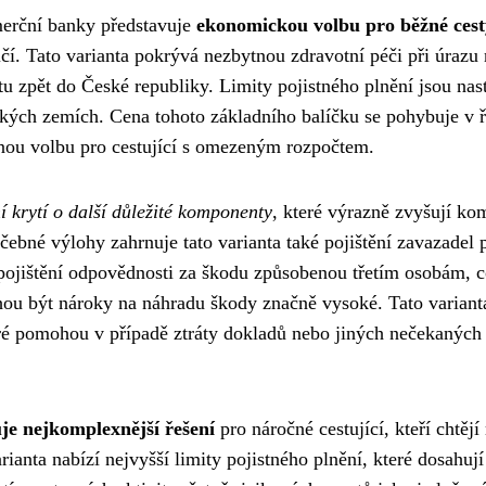
merční banky představuje
ekonomickou volbu pro běžné cest
ičí. Tato varianta pokrývá nezbytnou zdravotní péči při úrazu
u zpět do České republiky. Limity pojistného plnění jsou na
pských zemích. Cena tohoto základního balíčku se pohybuje v 
upnou volbu pro cestující s omezeným rozpočtem.
í krytí o další důležité komponenty
, které výrazně zvyšují ko
ebné výlohy zahrnuje tato varianta také pojištění zavazadel p
 pojištění odpovědnosti za škodu způsobenou třetím osobám, c
ohou být nároky na náhradu škody značně vysoké. Tato variant
teré pomohou v případě ztráty dokladů nebo jiných nečekaných
je nejkomplexnější řešení
pro náročné cestující, kteří chtějí
rianta nabízí nejvyšší limity pojistného plnění, které dosahují