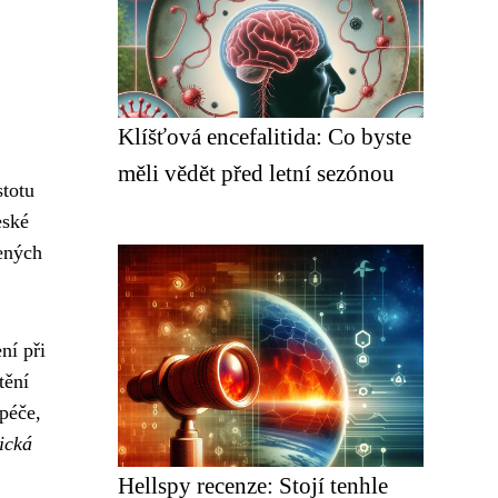
Klíšťová encefalitida: Co byste
měli vědět před letní sezónou
stotu
eské
jených
ní při
tění
péče,
ická
Hellspy recenze: Stojí tenhle