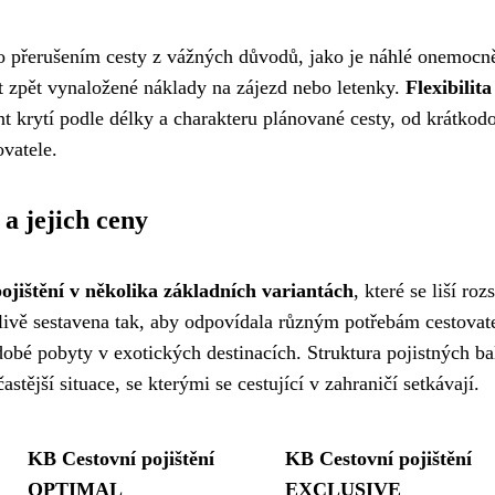
ebo přerušením cesty z vážných důvodů, jako je náhlé onemocn
t zpět vynaložené náklady na zájezd nebo letenky.
Flexibilita
t krytí podle délky a charakteru plánované cesty, od krátkod
ovatele.
 a jejich ceny
jištění v několika základních variantách
, které se liší ro
ečlivě sestavena tak, aby odpovídala různým potřebám cestovate
obé pobyty v exotických destinacích. Struktura pojistných ba
stější situace, se kterými se cestující v zahraničí setkávají.
KB Cestovní pojištění
KB Cestovní pojištění
OPTIMAL
EXCLUSIVE