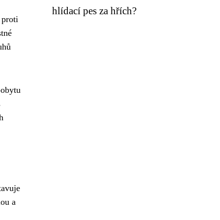
hlídací pes za hřích?
 proti
stné
ruhů
pobytu
s
h
tavuje
lou a