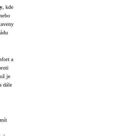
y
, kde
 nebo
staveny
řádu
mfort a
roti
ož je
a dále
 mít