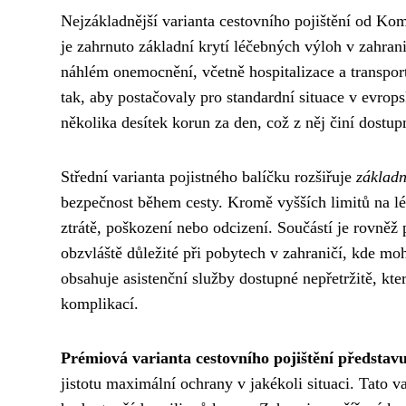
Nejzákladnější varianta cestovního pojištění od Ko
je zahrnuto základní krytí léčebných výloh v zahran
náhlém onemocnění, včetně hospitalizace a transport
tak, aby postačovaly pro standardní situace v evro
několika desítek korun za den, což z něj činí dost
Střední varianta pojistného balíčku rozšiřuje
základn
bezpečnost během cesty. Kromě vyšších limitů na léč
ztrátě, poškození nebo odcizení. Součástí je rovněž
obzvláště důležité při pobytech v zahraničí, kde m
obsahuje asistenční služby dostupné nepřetržitě, k
komplikací.
Prémiová varianta cestovního pojištění představu
jistotu maximální ochrany v jakékoli situaci. Tato va