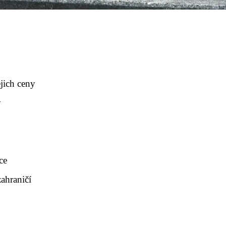
ejich ceny
y
ce
zahraničí