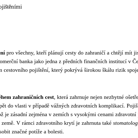
jištěními
ení
pro všechny, kteří plánují cesty do zahraničí a chtějí mít ji
Komerční banka jako jedna z předních finančních institucí v Č
 cestovního pojištění, který pokrývá širokou škálu rizik spo
ěhem zahraničních cest
, která zahrnuje nejen nezbytné ošetře
ět do vlasti v případě vážných zdravotních komplikací. Pojiš
což je zásadní zejména v zemích s vysokými cenami zdravotní 
 země. V rámci zdravotního krytí je zahrnuta také
stomatolog
obit značné potíže a bolesti.