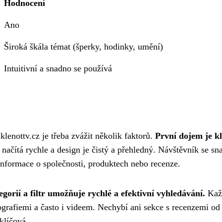
Hodnocení
Ano
Široká škála témat (šperky, hodinky, umění)
Intuitivní a snadno se používá
enottv.cz je třeba zvážit několik faktorů.
První dojem je k
načítá rychle a design je čistý a přehledný. Návštěvník se sn
o informace o společnosti, produktech nebo recenze.
orií a filtr umožňuje rychlé a efektivní vyhledávání.
Kaž
ografiemi a často i videem. Nechybí ani sekce s recenzemi od
klíčová.