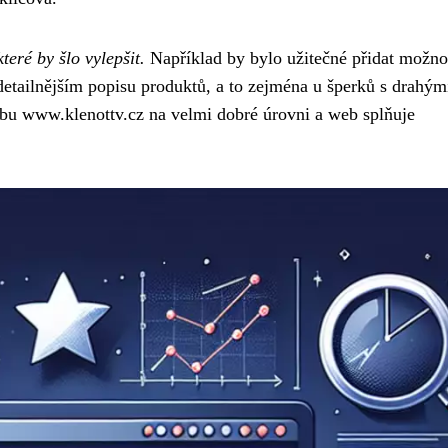
které by šlo vylepšit.
Například by bylo užitečné přidat možno
detailnějším popisu produktů, a to zejména u šperků s drahým
ebu www.klenottv.cz na velmi dobré úrovni a web splňuje