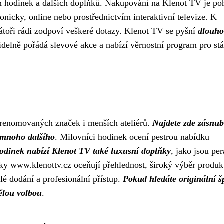
ch hodinek a dalších doplňků. Nakupování na Klenot TV je po
onicky, online nebo prostřednictvím interaktivní televize. K
rátoři rádi zodpoví veškeré dotazy. Klenot TV se pyšní
dlouho
idelně pořádá slevové akce a nabízí věrnostní program pro stá
 renomovaných značek i menších ateliérů.
Najdete zde zásnub
 mnoho dalšího
. Milovníci hodinek ocení pestrou nabídku
odinek nabízí Klenot TV také luxusní doplňky
, jako jsou per
ky www.klenottv.cz oceňují přehlednost, široký výběr produk
hlé dodání a profesionální přístup.
Pokud hledáte originální š
ělou volbou
.