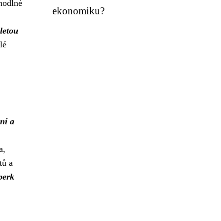
hodlné
ekonomiku?
letou
lé
ní a
a,
tů a
perk