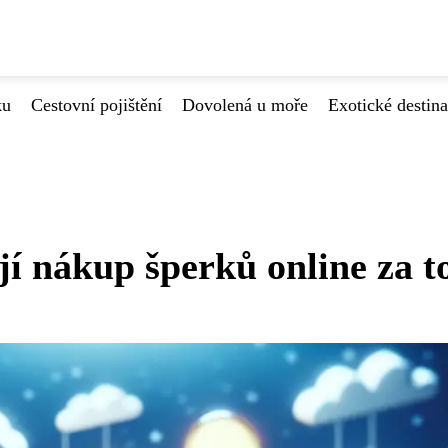
ku
Cestovní pojištění
Dovolená u moře
Exotické destin
jí nákup šperků online za t