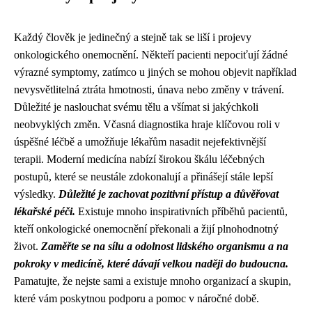
Každý člověk je jedinečný a stejně tak se liší i projevy
onkologického onemocnění. Někteří pacienti nepociťují žádné
výrazné symptomy, zatímco u jiných se mohou objevit například
nevysvětlitelná ztráta hmotnosti, únava nebo změny v trávení.
Důležité je naslouchat svému tělu a všímat si jakýchkoli
neobvyklých změn. Včasná diagnostika hraje klíčovou roli v
úspěšné léčbě a umožňuje lékařům nasadit nejefektivnější
terapii. Moderní medicína nabízí širokou škálu léčebných
postupů, které se neustále zdokonalují a přinášejí stále lepší
výsledky.
Důležité je zachovat pozitivní přístup a důvěřovat
lékařské péči.
Existuje mnoho inspirativních příběhů pacientů,
kteří onkologické onemocnění překonali a žijí plnohodnotný
život.
Zaměřte se na sílu a odolnost lidského organismu a na
pokroky v medicíně, které dávají velkou naději do budoucna.
Pamatujte, že nejste sami a existuje mnoho organizací a skupin,
které vám poskytnou podporu a pomoc v náročné době.