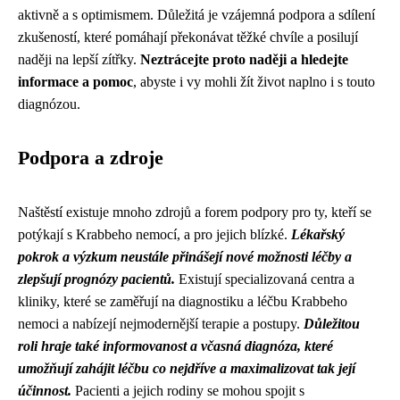
aktivně a s optimismem. Důležitá je vzájemná podpora a sdílení
zkušeností, které pomáhají překonávat těžké chvíle a posilují
naději na lepší zítřky.
Neztrácejte proto naději a hledejte
informace a pomoc
, abyste i vy mohli žít život naplno i s touto
diagnózou.
Podpora a zdroje
Naštěstí existuje mnoho zdrojů a forem podpory pro ty, kteří se
potýkají s Krabbeho nemocí, a pro jejich blízké.
Lékařský
pokrok a výzkum neustále přinášejí nové možnosti léčby a
zlepšují prognózy pacientů.
Existují specializovaná centra a
kliniky, které se zaměřují na diagnostiku a léčbu Krabbeho
nemoci a nabízejí nejmodernější terapie a postupy.
Důležitou
roli hraje také informovanost a včasná diagnóza, které
umožňují zahájit léčbu co nejdříve a maximalizovat tak její
účinnost.
Pacienti a jejich rodiny se mohou spojit s