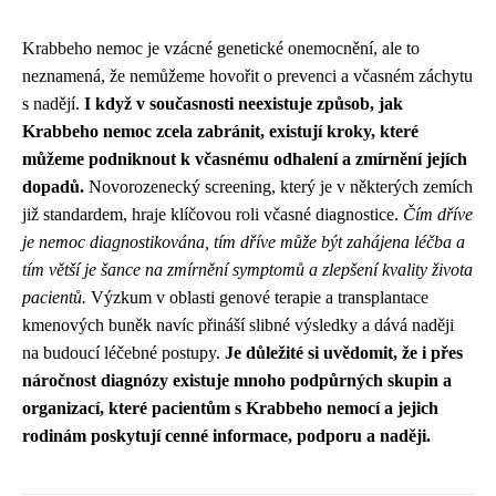
Krabbeho nemoc je vzácné genetické onemocnění, ale to
neznamená, že nemůžeme hovořit o prevenci a včasném záchytu
s nadějí.
I když v současnosti neexistuje způsob, jak
Krabbeho nemoc zcela zabránit, existují kroky, které
můžeme podniknout k včasnému odhalení a zmírnění jejích
dopadů.
Novorozenecký screening, který je v některých zemích
již standardem, hraje klíčovou roli včasné diagnostice.
Čím dříve
je nemoc diagnostikována, tím dříve může být zahájena léčba a
tím větší je šance na zmírnění symptomů a zlepšení kvality života
pacientů.
Výzkum v oblasti genové terapie a transplantace
kmenových buněk navíc přináší slibné výsledky a dává naději
na budoucí léčebné postupy.
Je důležité si uvědomit, že i přes
náročnost diagnózy existuje mnoho podpůrných skupin a
organizací, které pacientům s Krabbeho nemocí a jejich
rodinám poskytují cenné informace, podporu a naději.