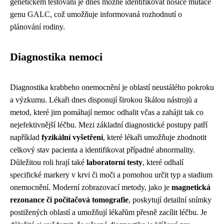
genetickém testování je dnes možné identifikovat nosiče mutace
genu GALC, což umožňuje informovaná rozhodnutí o
plánování rodiny.
Diagnostika nemoci
Diagnostika krabbeho onemocnění je oblastí neustálého pokroku
a výzkumu. Lékaři dnes disponují širokou škálou nástrojů a
metod, které jim pomáhají nemoc odhalit včas a zahájit tak co
nejefektivnější léčbu. Mezi základní diagnostické postupy patří
například
fyzikální vyšetření
, které lékaři umožňuje zhodnotit
celkový stav pacienta a identifikovat případné abnormality.
Důležitou roli hrají také
laboratorní testy
, které odhalí
specifické markery v krvi či moči a pomohou určit typ a stadium
onemocnění. Moderní zobrazovací metody, jako je
magnetická
rezonance či počítačová tomografie
, poskytují detailní snímky
postižených oblastí a umožňují lékařům přesně zacílit léčbu. Je