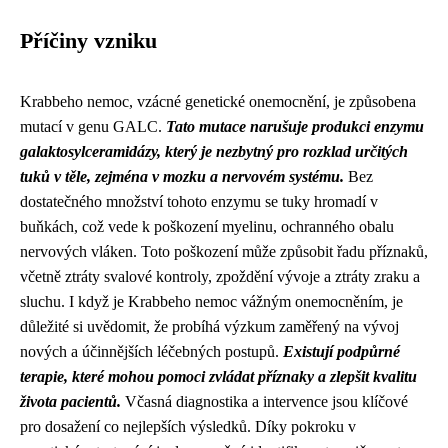
Příčiny vzniku
Krabbeho nemoc, vzácné genetické onemocnění, je způsobena
mutací v genu GALC.
Tato mutace narušuje produkci enzymu
galaktosylceramidázy, který je nezbytný pro rozklad určitých
tuků v těle, zejména v mozku a nervovém systému.
Bez
dostatečného množství tohoto enzymu se tuky hromadí v
buňkách, což vede k poškození myelinu, ochranného obalu
nervových vláken. Toto poškození může způsobit řadu příznaků,
včetně ztráty svalové kontroly, zpoždění vývoje a ztráty zraku a
sluchu. I když je Krabbeho nemoc vážným onemocněním, je
důležité si uvědomit, že probíhá výzkum zaměřený na vývoj
nových a účinnějších léčebných postupů.
Existují podpůrné
terapie, které mohou pomoci zvládat příznaky a zlepšit kvalitu
života pacientů.
Včasná diagnostika a intervence jsou klíčové
pro dosažení co nejlepších výsledků. Díky pokroku v