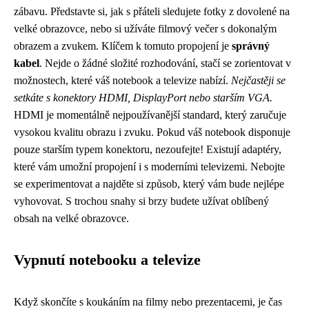
zábavu. Představte si, jak s přáteli sledujete fotky z dovolené na
velké obrazovce, nebo si užíváte filmový večer s dokonalým
obrazem a zvukem. Klíčem k tomuto propojení je
správný
kabel
. Nejde o žádné složité rozhodování, stačí se zorientovat v
možnostech, které váš notebook a televize nabízí.
Nejčastěji se
setkáte s konektory HDMI, DisplayPort nebo starším VGA.
HDMI je momentálně nejpoužívanější standard, který zaručuje
vysokou kvalitu obrazu i zvuku. Pokud váš notebook disponuje
pouze starším typem konektoru, nezoufejte! Existují adaptéry,
které vám umožní propojení i s moderními televizemi. Nebojte
se experimentovat a najděte si způsob, který vám bude nejlépe
vyhovovat. S trochou snahy si brzy budete užívat oblíbený
obsah na velké obrazovce.
Vypnutí notebooku a televize
Když skončíte s koukáním na filmy nebo prezentacemi, je čas