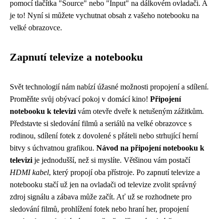
pomocí tlačítka "Source" nebo "Input" na dálkovém ovladači. A
je to! Nyní si můžete vychutnat obsah z vašeho notebooku na
velké obrazovce.
Zapnutí televize a notebooku
Svět technologií nám nabízí úžasné možnosti propojení a sdílení.
Proměňte svůj obývací pokoj v domácí kino!
Připojení
notebooku k televizi
vám otevře dveře k netušeným zážitkům.
Představte si sledování filmů a seriálů na velké obrazovce s
rodinou, sdílení fotek z dovolené s přáteli nebo strhující herní
bitvy s úchvatnou grafikou.
Návod na připojení notebooku k
televizi
je jednodušší, než si myslíte. Většinou vám postačí
HDMI kabel
, který propojí oba přístroje. Po zapnutí televize a
notebooku stačí už jen na ovladači od televize zvolit správný
zdroj signálu a zábava může začít. Ať už se rozhodnete pro
sledování filmů, prohlížení fotek nebo hraní her, propojení