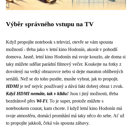
Výběr správného vstupu na TV
Když propojíte notebook s televizí, otevře se vám spousta
možností - třeba jako v
letní kino Hodonín
, akorát v pohodlí
domova. Jasně, letní kino Hodonín má svoje kouzlo, ale doma si
taky můžete udělat parádní filmový večer. Koukejte na fotky z
dovolený na velký obrazovce nebo si dejte maraton oblíbených
seriálů. Než se do toho pustíte, musíte vybrat, jak to propojit.
HDMI
je teď nejvíc používaný a dává fakt dobrej obraz i zvuk.
Když HDMI nemáte, tak v klidu!
Jsou i jiný možnosti, třeba
bezdrátově přes
Wi-Fi
. To je super, protože můžete s
notebookem courat, kam chcete. I když letní kino Hodonín má
svoje atmosféru, domácí promítání má taky něco do sebe. Ať už
to propojíte jakkoli, čeká vás spousta zábavy.