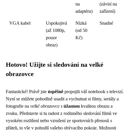
na
(závisí na
adaptéru)
zařízení)
VGA kabel
Uspokojivá
Nízká
Snadné
(až 1080p,
(od 50
pouze
Kč)
obraz)
Hotovo! Užijte si sledování na velké
obrazovce
Fantastické! Právě jste
úspěšně
propojili váš notebook s televizí.
Nyní se můžete pohodlně usadit a vychutnat si filmy, seriály a
fotografie na
velké obrazovce
s
úžasnou
kvalitou obrazu a
zvuku. Představte si tu radost z rodinného sledování filmů ve
vysokém rozlišení nebo vzrušení ze sportovních přenosů s
přáteli, to vše v pohodlí vašeho obývacího pokoje. Možnosti