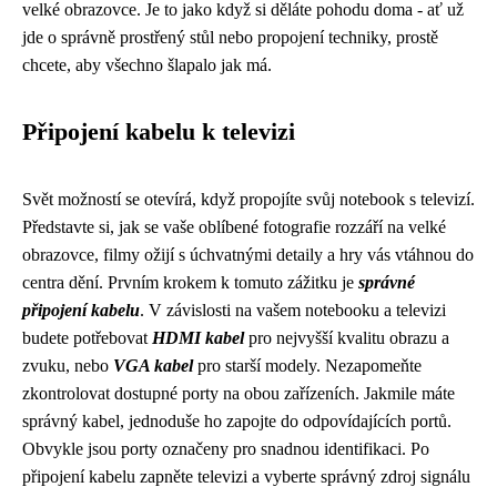
velké obrazovce. Je to jako když si děláte pohodu doma - ať už
jde o správně prostřený stůl nebo propojení techniky, prostě
chcete, aby všechno šlapalo jak má.
Připojení kabelu k televizi
Svět možností se otevírá, když propojíte svůj notebook s televizí.
Představte si, jak se vaše oblíbené fotografie rozzáří na velké
obrazovce, filmy ožijí s úchvatnými detaily a hry vás vtáhnou do
centra dění. Prvním krokem k tomuto zážitku je
správné
připojení kabelu
. V závislosti na vašem notebooku a televizi
budete potřebovat
HDMI kabel
pro nejvyšší kvalitu obrazu a
zvuku, nebo
VGA kabel
pro starší modely. Nezapomeňte
zkontrolovat dostupné porty na obou zařízeních. Jakmile máte
správný kabel, jednoduše ho zapojte do odpovídajících portů.
Obvykle jsou porty označeny pro snadnou identifikaci. Po
připojení kabelu zapněte televizi a vyberte správný zdroj signálu