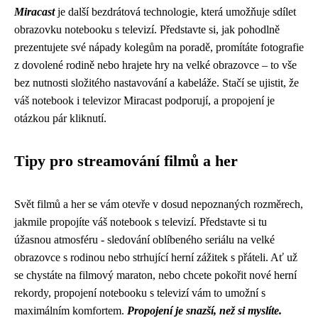
Miracast
je další bezdrátová technologie, která umožňuje sdílet
obrazovku notebooku s televizí. Představte si, jak pohodlně
prezentujete své nápady kolegům na poradě, promítáte fotografie
z dovolené rodině nebo hrajete hry na velké obrazovce – to vše
bez nutnosti složitého nastavování a kabeláže. Stačí se ujistit, že
váš notebook i televizor Miracast podporují, a propojení je
otázkou pár kliknutí.
Tipy pro streamování filmů a her
Svět filmů a her se vám otevře v dosud nepoznaných rozměrech,
jakmile propojíte váš notebook s televizí. Představte si tu
úžasnou atmosféru - sledování oblíbeného seriálu na velké
obrazovce s rodinou nebo strhující herní zážitek s přáteli. Ať už
se chystáte na filmový maraton, nebo chcete pokořit nové herní
rekordy, propojení notebooku s televizí vám to umožní s
maximálním komfortem.
Propojení je snazší, než si myslíte.