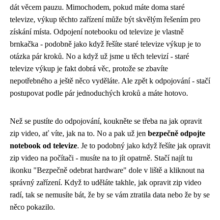
dát věcem pauzu. Mimochodem, pokud máte doma staré
televize, výkup těchto zařízení může být skvělým řešením pro
získání místa. Odpojení notebooku od televize je vlastně
brnkačka - podobně jako když řešíte
staré televize výkup
je to
otázka pár kroků. No a když už jsme u těch televizí - staré
televize výkup je fakt dobrá věc, protože se zbavíte
nepotřebného a ještě něco vyděláte. Ale zpět k odpojování - stačí
postupovat podle pár jednoduchých kroků a máte hotovo.
Než se pustíte do odpojování, koukněte se třeba na
jak opravit
zip video
, ať víte, jak na to. No a pak už jen
bezpečně odpojte
notebook od televize
. Je to podobný jako když řešíte jak opravit
zip video na počítači - musíte na to jít opatrně. Stačí najít tu
ikonku "Bezpečně odebrat hardware" dole v liště a kliknout na
správný zařízení. Když to uděláte takhle, jak opravit zip video
radí, tak se nemusíte bát, že by se vám ztratila data nebo že by se
něco pokazilo.