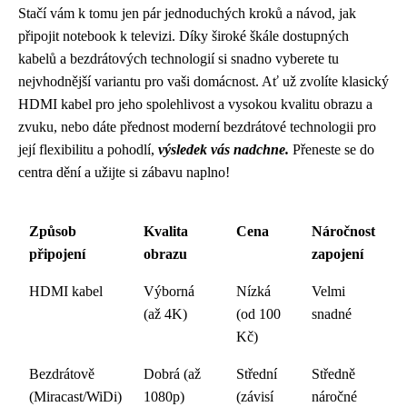
Stačí vám k tomu jen pár jednoduchých kroků a návod, jak
připojit notebook k televizi. Díky široké škále dostupných
kabelů a bezdrátových technologií si snadno vyberete tu
nejvhodnější variantu pro vaši domácnost. Ať už zvolíte klasický
HDMI kabel pro jeho spolehlivost a vysokou kvalitu obrazu a
zvuku, nebo dáte přednost moderní bezdrátové technologii pro
její flexibilitu a pohodlí,
výsledek vás nadchne.
Přeneste se do
centra dění a užijte si zábavu naplno!
Způsob
Kvalita
Cena
Náročnost
připojení
obrazu
zapojení
HDMI kabel
Výborná
Nízká
Velmi
(až 4K)
(od 100
snadné
Kč)
Bezdrátově
Dobrá (až
Střední
Středně
(Miracast/WiDi)
1080p)
(závisí
náročné