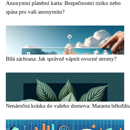
Anonymní platební karta: Bezpečnostní riziko nebo
spása pro vaši anonymitu?
Bílá záchrana: Jak správně vápnit ovocné stromy?
Nenáročná kráska do vašeho domova: Maranta běložilnat