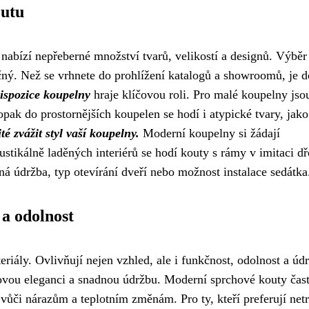
outu
 nabízí nepřeberné množství tvarů, velikostí a designů. Výběr
ný. Než se vrhnete do prohlížení katalogů a showroomů, je d
dispozice koupelny
hraje klíčovou roli. Pro malé koupelny jso
opak do prostornějších koupelen se hodí i atypické tvary, jako
té zvážit styl vaší koupelny.
Moderní koupelny si žádají
ustikálně laděných interiérů se hodí kouty s rámy v imitaci dř
dná údržba, typ otevírání dveří nebo možnost instalace sedátka
 a odolnost
eriály. Ovlivňují nejen vzhled, ale i funkčnost, odolnost a úd
ovou eleganci a snadnou údržbu. Moderní sprchové kouty čas
 vůči nárazům a teplotním změnám. Pro ty, kteří preferují net