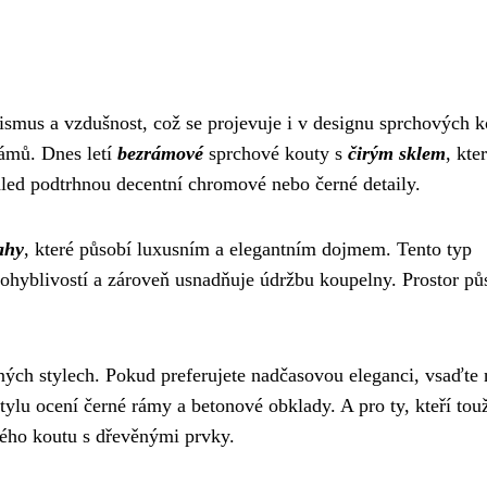
ismus a vzdušnost, což se projevuje i v designu sprchových k
ámů. Dnes letí
bezrámové
sprchové kouty s
čirým sklem
, kte
hled podtrhnou decentní chromové nebo černé detaily.
ahy
, které působí luxusním a elegantním dojmem. Tento typ
pohyblivostí a zároveň usnadňuje údržbu koupelny. Prostor pů
ných stylech. Pokud preferujete nadčasovou eleganci, vsaďte 
tylu ocení černé rámy a betonové obklady. A pro ty, kteří tou
vého koutu s dřevěnými prvky.