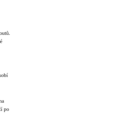
outů.
ré
sobí
na
ží po