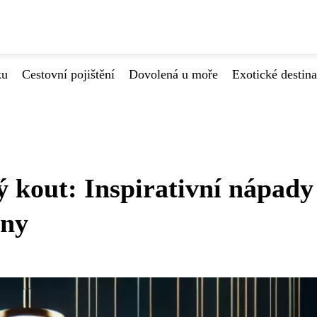
ku
Cestovní pojištění
Dovolená u moře
Exotické destin
 kout: Inspirativní nápady
lny