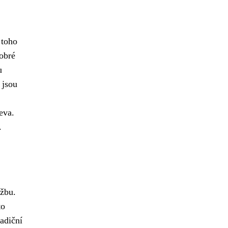
 toho
obré
u
 jsou
eva.
.
ržbu.
to
radiční