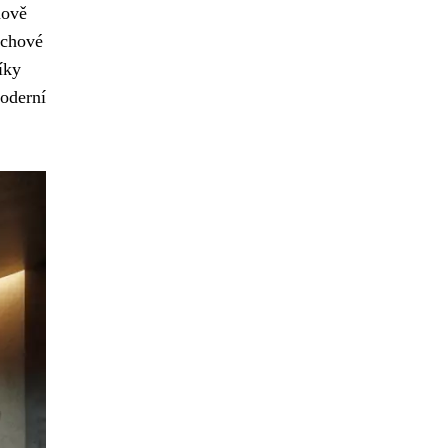
nově
rchové
íky
oderní