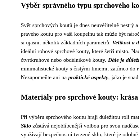
Výběr správného typu sprchového k
Svět sprchových koutů je dnes neuvěřitelně pestrý a
pravého koutu pro vaši koupelnu tak může být nároč
si ujasnit několik základních parametrů.
Velikost a 
ideální rohové sprchové kouty, které šetří místo. Na
čtvrtkruhové nebo obdélníkové kouty.
Dále je důleži
minimalistické kouty s čistými liniemi, zatímco do r
Nezapomeňte ani na
praktické aspekty
, jako je sna
Materiály pro sprchové kouty: krása
Při výběru sprchového koutu hrají důležitou roli mat
Sklo
zůstává nejoblíbenější volbou pro svou nadčas
využívají bezpečnostní tvrzené sklo, které je odolné