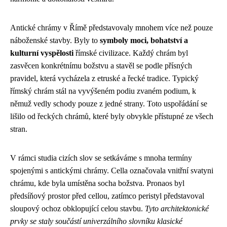
Antické chrámy v Římě představovaly mnohem více než pouze
náboženské stavby. Byly to
symboly moci, bohatství a
kulturní vyspělosti
římské civilizace. Každý chrám byl
zasvěcen konkrétnímu božstvu a stavěl se podle přísných
pravidel, která vycházela z etruské a řecké tradice. Typický
římský chrám stál na vyvýšeném podiu zvaném podium, k
němuž vedly schody pouze z jedné strany. Toto uspořádání se
lišilo od řeckých chrámů, které byly obvykle přístupné ze všech
stran.
V rámci studia cizích slov se setkáváme s mnoha termíny
spojenými s antickými chrámy. Cella označovala vnitřní svatyni
chrámu, kde byla umístěna socha božstva. Pronaos byl
předsíňový prostor před cellou, zatímco peristyl představoval
sloupový ochoz obklopující celou stavbu.
Tyto architektonické
prvky se staly součástí univerzálního slovníku klasické