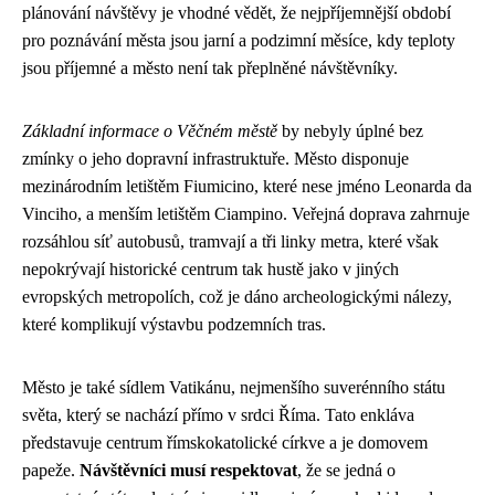
plánování návštěvy je vhodné vědět, že nejpříjemnější období
pro poznávání města jsou jarní a podzimní měsíce, kdy teploty
jsou příjemné a město není tak přeplněné návštěvníky.
Základní informace o Věčném městě
by nebyly úplné bez
zmínky o jeho dopravní infrastruktuře. Město disponuje
mezinárodním letištěm Fiumicino, které nese jméno Leonarda da
Vinciho, a menším letištěm Ciampino. Veřejná doprava zahrnuje
rozsáhlou síť autobusů, tramvají a tři linky metra, které však
nepokrývají historické centrum tak hustě jako v jiných
evropských metropolích, což je dáno archeologickými nálezy,
které komplikují výstavbu podzemních tras.
Město je také sídlem Vatikánu, nejmenšího suverénního státu
světa, který se nachází přímo v srdci Říma. Tato enkláva
představuje centrum římskokatolické církve a je domovem
papeže.
Návštěvníci musí respektovat
, že se jedná o