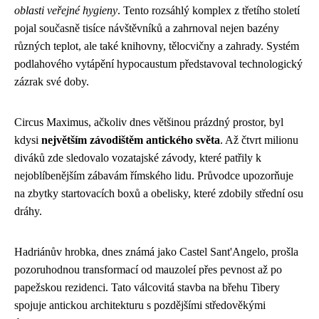
oblasti veřejné hygieny
. Tento rozsáhlý komplex z třetího století
pojal současně tisíce návštěvníků a zahrnoval nejen bazény
různých teplot, ale také knihovny, tělocvičny a zahrady. Systém
podlahového vytápění hypocaustum představoval technologický
zázrak své doby.
Circus Maximus, ačkoliv dnes většinou prázdný prostor, byl
kdysi
největším závodištěm antického světa
. Až čtvrt milionu
diváků zde sledovalo vozatajské závody, které patřily k
nejoblíbenějším zábavám římského lidu. Průvodce upozorňuje
na zbytky startovacích boxů a obelisky, které zdobily střední osu
dráhy.
Hadriánův hrobka, dnes známá jako Castel Sant'Angelo, prošla
pozoruhodnou transformací od mauzoleí přes pevnost až po
papežskou rezidenci. Tato válcovitá stavba na břehu Tibery
spojuje antickou architekturu s pozdějšími středověkými