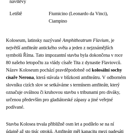
návštěvy
Letiště
Fiumicino (Leonardo da Vinci),
Ciampino
Koloseum, latinsky nazývané
Amphitheatrum Flavium
, je
největší amfiteátr antického světa a jeden z nejznámějších
symbolů Říma. Tato impozantní stavba byla dokončena v roce
80 našeho letopočtu za vlády císaře Tita z dynastie Flaviovců.
Název Koloseum pochází pravděpodobně od
kolosální sochy
císaře Nerona
, která stávala v blízkosti amfiteátru. V odborném
slovníku cizích slov se setkáváme s termínem amfiteátr, který
označuje oválnou či kruhovou stavbu s tribunami pro diváky,
určenou především pro gladiátorské zápasy a jiné veřejné
podívané.
Stavba Kolosea trvala přibližně osm let a podílelo se na ní
údajně až sto tisíc otroků. Amfiteátr měl kapacitu mezi padesáti