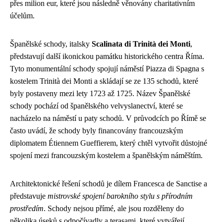
přes milion eur, které jsou následně věnovány charitativním
účelům.
Španělské schody, italsky
Scalinata di Trinità dei Monti
,
představují další ikonickou památku historického centra Říma.
Tyto monumentální schody spojují náměstí Piazza di Spagna s
kostelem Trinità dei Monti a skládají se ze 135 schodů, které
byly postaveny mezi lety 1723 až 1725. Název Španělské
schody pochází od španělského velvyslanectví, které se
nacházelo na náměstí u paty schodů. V průvodcích po Římě se
často uvádí, že schody byly financovány francouzským
diplomatem Étiennem Gueffierem, který chtěl vytvořit důstojné
spojení mezi francouzským kostelem a španělským náměštím.
Architektonické řešení schodů je dílem Francesca de Sanctise a
představuje
mistrovské spojení barokního stylu s přírodním
prostředím
. Schody nejsou přímé, ale jsou rozděleny do
několika úseků s odpočívadly a terasami, které vytvářejí