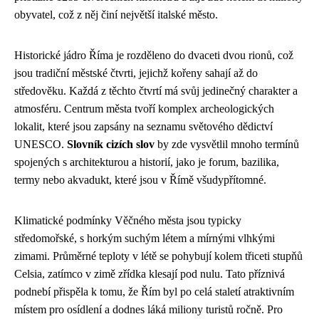
obyvatel, což z něj činí největší italské město.
Historické jádro Říma je rozděleno do dvaceti dvou rionů, což
jsou tradiční městské čtvrti, jejichž kořeny sahají až do
středověku. Každá z těchto čtvrtí má svůj jedinečný charakter a
atmosféru. Centrum města tvoří komplex archeologických
lokalit, které jsou zapsány na seznamu světového dědictví
UNESCO.
Slovník cizích slov
by zde vysvětlil mnoho termínů
spojených s architekturou a historií, jako je forum, bazilika,
termy nebo akvadukt, které jsou v Římě všudypřítomné.
Klimatické podmínky Věčného města jsou typicky
středomořské, s horkým suchým létem a mírnými vlhkými
zimami. Průměrné teploty v létě se pohybují kolem třiceti stupňů
Celsia, zatímco v zimě zřídka klesají pod nulu. Tato příznivá
podnebí přispěla k tomu, že Řím byl po celá staletí atraktivním
místem pro osídlení a dodnes láká miliony turistů ročně. Pro