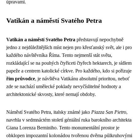
úpravami.
Vatikán a náměstí Svatého Petra
Vatikán a náměstí Svatého Petra
představují nepochybně
jedno z nejdůležitějších míst nejen pro křesťanský svět, ale i pro
každého návštěvníka Říma. Tento nejmenší stát světa,
rozkládající se na pouhých čtyřiceti čtyřech hektarech, je sídlem
papeže a centrem katolické církve. Pro každého, kdo si pořizuje
řím průvodce
, je návštěva Vatikánu absolutní prioritou, neboť
zde se nachází umělecké poklady nevyčíslitelné hodnoty a
architektonické skvosty, které nemají obdoby.
Náměstí Svatého Petra, italsky známé jako
Piazza San Pietro
,
navrhla v sedmnáctém století géniální ruka barokního architekta
Giana Lorenza Berniniho. Tento monumentální prostor je
obklopen impozantní kolonádou tvořenou dvěma půlkruhovými