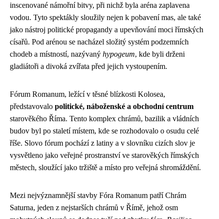
inscenované námořní bitvy, při nichž byla aréna zaplavena
vodou. Tyto spektákly sloužily nejen k pobavení mas, ale také
jako nástroj politické propagandy a upevňování moci římských
císařů. Pod arénou se nacházel složitý systém podzemních
chodeb a místností, nazývaný
hypogeum
, kde byli drženi
gladiátoři a divoká zvířata před jejich vystoupením.
Fórum Romanum, ležící v těsné blízkosti Kolosea,
představovalo
politické, náboženské a obchodní centrum
starověkého Říma. Tento komplex chrámů, bazilik a vládních
budov byl po staletí místem, kde se rozhodovalo o osudu celé
říše. Slovo fórum pochází z latiny a v slovníku cizích slov je
vysvětleno jako veřejné prostranství ve starověkých římských
městech, sloužící jako tržiště a místo pro veřejná shromáždění.
Mezi nejvýznamnější stavby Fóra Romanum patří Chrám
Saturna, jeden z nejstarších chrámů v Římě, jehož osm