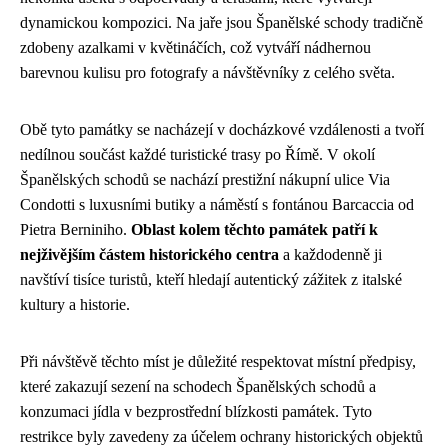
dynamickou kompozici. Na jaře jsou Španělské schody tradičně
zdobeny azalkami v květináčích, což vytváří nádhernou
barevnou kulisu pro fotografy a návštěvníky z celého světa.
Obě tyto památky se nacházejí v docházkové vzdálenosti a tvoří
nedílnou součást každé turistické trasy po Římě. V okolí
Španělských schodů se nachází prestižní nákupní ulice Via
Condotti s luxusními butiky a náměstí s fontánou Barcaccia od
Pietra Berniniho.
Oblast kolem těchto památek patří k
nejživějším částem historického centra
a každodenně ji
navštíví tisíce turistů, kteří hledají autentický zážitek z italské
kultury a historie.
Při návštěvě těchto míst je důležité respektovat místní předpisy,
které zakazují sezení na schodech Španělských schodů a
konzumaci jídla v bezprostřední blízkosti památek. Tyto
restrikce byly zavedeny za účelem ochrany historických objektů