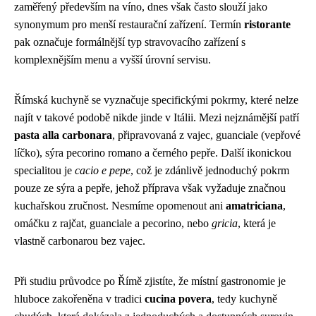
zaměřený především na víno, dnes však často slouží jako
synonymum pro menší restaurační zařízení. Termín
ristorante
pak označuje formálnější typ stravovacího zařízení s
komplexnějším menu a vyšší úrovní servisu.
Římská kuchyně se vyznačuje specifickými pokrmy, které nelze
najít v takové podobě nikde jinde v Itálii. Mezi nejznámější patří
pasta alla carbonara
, připravovaná z vajec, guanciale (vepřové
líčko), sýra pecorino romano a černého pepře. Další ikonickou
specialitou je
cacio e pepe
, což je zdánlivě jednoduchý pokrm
pouze ze sýra a pepře, jehož příprava však vyžaduje značnou
kuchařskou zručnost. Nesmíme opomenout ani
amatriciana
,
omáčku z rajčat, guanciale a pecorino, nebo
gricia
, která je
vlastně carbonarou bez vajec.
Při studiu průvodce po Římě zjistíte, že místní gastronomie je
hluboce zakořeněna v tradici
cucina povera
, tedy kuchyně