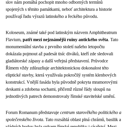
slov nám pomáhá pochopit mnoho odborných termínů
spojených s těmito památkami, neboť architektura a historie
používají řadu výrazů latinského a řeckého původu.
Koloseum, známé také pod latinským názvem Amphitheatrum
Flavium,
patří mezi nejznámější ruiny antického světa
. Tato
monumentální stavba z prvního století našeho letopočtu
dokázala pojmout až padesát tisíc diváků, kteří zde sledovali
gladiátorské zápasy a další veřejná představení. Průvodce
Římem vždy zdůrazňuje architektonickou dokonalost této
eliptické stavby, která využívala pokročilý systém klenbových
konstrukcí. Vnější fasáda byla původně pokryta mramorovými
deskami a zdobena sochami, přičemž různé řády sloupů na
jednotlivých patrech demonstrovaly římské stavitelské umění.
Forum Romanum představuje
centrum starověkého politického a
společenského života
. Tato rozsáhlá oblast plná chrámů, basilik a
vládních budov byla srdcem římské republiky i císařství. Mezi