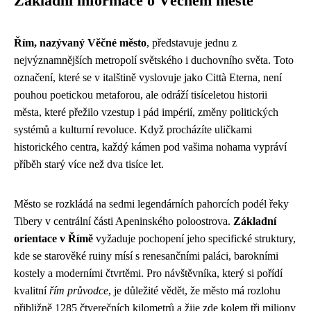
Základní informace o Věčném městě
Řím, nazývaný Věčné město
, představuje jednu z
nejvýznamnějších metropolí světského i duchovního světa. Toto
označení, které se v italštině vyslovuje jako Città Eterna, není
pouhou poetickou metaforou, ale odráží tisíceletou historii
města, které přežilo vzestup i pád impérií, změny politických
systémů a kulturní revoluce. Když procházíte uličkami
historického centra, každý kámen pod vašima nohama vypráví
příběh starý více než dva tisíce let.
Město se rozkládá na sedmi legendárních pahorcích podél řeky
Tibery v centrální části Apeninského poloostrova.
Základní
orientace v Římě
vyžaduje pochopení jeho specifické struktury,
kde se starověké ruiny mísí s renesančními paláci, barokními
kostely a moderními čtvrtěmi. Pro návštěvníka, který si pořídí
kvalitní
řím průvodce
, je důležité vědět, že město má rozlohu
přibližně 1285 čtverečních kilometrů a žije zde kolem tři miliony