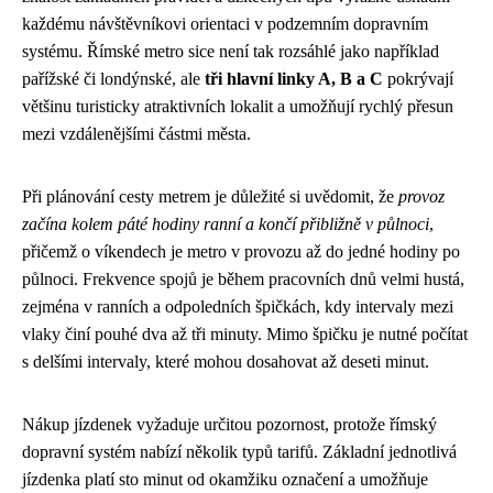
každému návštěvníkovi orientaci v podzemním dopravním
systému. Římské metro sice není tak rozsáhlé jako například
pařížské či londýnské, ale
tři hlavní linky A, B a C
pokrývají
většinu turisticky atraktivních lokalit a umožňují rychlý přesun
mezi vzdálenějšími částmi města.
Při plánování cesty metrem je důležité si uvědomit, že
provoz
začína kolem páté hodiny ranní a končí přibližně v půlnoci
,
přičemž o víkendech je metro v provozu až do jedné hodiny po
půlnoci. Frekvence spojů je během pracovních dnů velmi hustá,
zejména v ranních a odpoledních špičkách, kdy intervaly mezi
vlaky činí pouhé dva až tři minuty. Mimo špičku je nutné počítat
s delšími intervaly, které mohou dosahovat až deseti minut.
Nákup jízdenek vyžaduje určitou pozornost, protože římský
dopravní systém nabízí několik typů tarifů. Základní jednotlivá
jízdenka platí sto minut od okamžiku označení a umožňuje