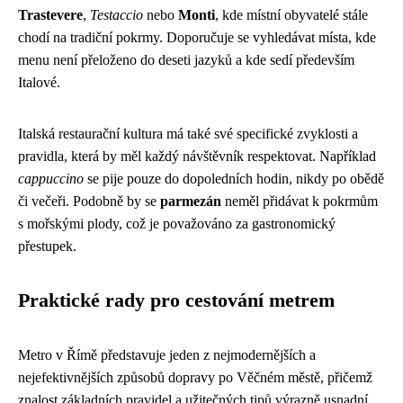
Trastevere
,
Testaccio
nebo
Monti
, kde místní obyvatelé stále
chodí na tradiční pokrmy. Doporučuje se vyhledávat místa, kde
menu není přeloženo do deseti jazyků a kde sedí především
Italové.
Italská restaurační kultura má také své specifické zvyklosti a
pravidla, která by měl každý návštěvník respektovat. Například
cappuccino
se pije pouze do dopoledních hodin, nikdy po obědě
či večeři. Podobně by se
parmezán
neměl přidávat k pokrmům
s mořskými plody, což je považováno za gastronomický
přestupek.
Praktické rady pro cestování metrem
Metro v Římě představuje jeden z nejmodernějších a
nejefektivnějších způsobů dopravy po Věčném městě, přičemž
znalost základních pravidel a užitečných tipů výrazně usnadní