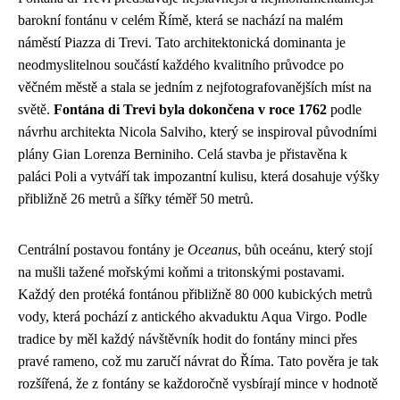
barokní fontánu v celém Římě, která se nachází na malém
náměstí Piazza di Trevi. Tato architektonická dominanta je
neodmyslitelnou součástí každého kvalitního průvodce po
věčném městě a stala se jedním z nejfotografovanějších míst na
světě.
Fontána di Trevi byla dokončena v roce 1762
podle
návrhu architekta Nicola Salviho, který se inspiroval původními
plány Gian Lorenza Berniniho. Celá stavba je přistavěna k
paláci Poli a vytváří tak impozantní kulisu, která dosahuje výšky
přibližně 26 metrů a šířky téměř 50 metrů.
Centrální postavou fontány je
Oceanus
, bůh oceánu, který stojí
na mušli tažené mořskými koňmi a tritonskými postavami.
Každý den protéká fontánou přibližně 80 000 kubických metrů
vody, která pochází z antického akvaduktu Aqua Virgo. Podle
tradice by měl každý návštěvník hodit do fontány minci přes
pravé rameno, což mu zaručí návrat do Říma. Tato pověra je tak
rozšířená, že z fontány se každoročně vysbírají mince v hodnotě