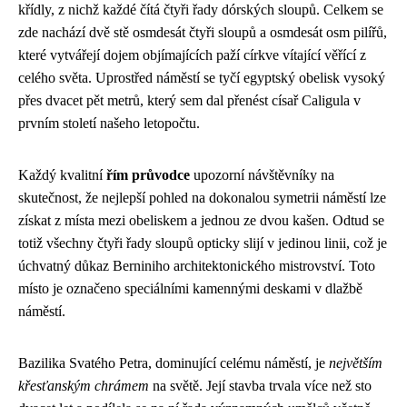
křídly, z nichž každé čítá čtyři řady dórských sloupů. Celkem se
zde nachází dvě stě osmdesát čtyři sloupů a osmdesát osm pilířů,
které vytvářejí dojem objímajících paží církve vítající věřící z
celého světa. Uprostřed náměstí se tyčí egyptský obelisk vysoký
přes dvacet pět metrů, který sem dal přenést císař Caligula v
prvním století našeho letopočtu.
Každý kvalitní
řím průvodce
upozorní návštěvníky na
skutečnost, že nejlepší pohled na dokonalou symetrii náměstí lze
získat z místa mezi obeliskem a jednou ze dvou kašen. Odtud se
totiž všechny čtyři řady sloupů opticky slijí v jedinou linii, což je
úchvatný důkaz Berniniho architektonického mistrovství. Toto
místo je označeno speciálními kamennými deskami v dlažbě
náměstí.
Bazilika Svatého Petra, dominující celému náměstí, je
největším
křesťanským chrámem
na světě. Její stavba trvala více než sto