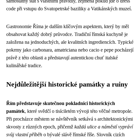
samostatný stát s vlastními pravidly, zejména pokud jde o dress
code při vstupu do Svatopetrské baziliky a Vatikánských muzeí.
Gastronomie Říma je dalším klíčovým aspektem, který by měl
obsahovat každý dobrý průvodce. Tradiční římská kuchyně je
založena na jednoduchých, ale kvalitních ingrediencích. Typické
pokrmy jako carbonara, amatriciana nebo cacio e pepe pocházejí
právě z této oblasti a představují autentickou chuť italské
kulinářské tradice.
Nejdůležitější historické památky a ruiny
Řím představuje skutečnou pokladnici historických
památek
, které svědčí o tisíciletém vývoji této věčné metropole.
Při procházce městem se návštěvník setkává s architektonickými
skvosty z různých epoch, přičemž
každá ulice a náměstí vypráví
svůj vlastní příběh
o bývalé slávě římské říše. Slovník cizích