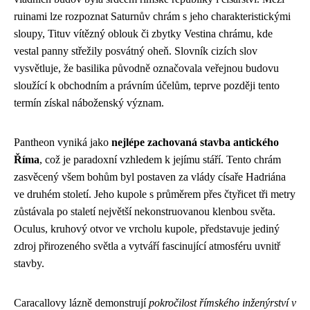
ruinami lze rozpoznat Saturnův chrám s jeho charakteristickými
sloupy, Tituv vítězný oblouk či zbytky Vestina chrámu, kde
vestal panny střežily posvátný oheň. Slovník cizích slov
vysvětluje, že basilika původně označovala veřejnou budovu
sloužící k obchodním a právním účelům, teprve později tento
termín získal náboženský význam.
Pantheon vyniká jako
nejlépe zachovaná stavba antického
Říma
, což je paradoxní vzhledem k jejímu stáří. Tento chrám
zasvěcený všem bohům byl postaven za vlády císaře Hadriána
ve druhém století. Jeho kupole s průměrem přes čtyřicet tři metry
zůstávala po staletí největší nekonstruovanou klenbou světa.
Oculus, kruhový otvor ve vrcholu kupole, představuje jediný
zdroj přirozeného světla a vytváří fascinující atmosféru uvnitř
stavby.
Caracallovy lázně demonstrují
pokročilost římského inženýrství v