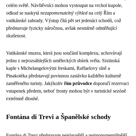
celém světě. Návštěvníci mohou vystoupat na vrchol kupole,
odkud se naskytá
nezapomenutelný výhled
na celý Řím a
vatikánské zahrady. Výstup čítá pět set jedenáct schodů, což
představuje fyzicky náročnou, avšak nesmírně odměňující
zkušenost.
Vatikánské muzea, která jsou součástí komplexu, uchovávají
jednu z nejrozsáhlejších uměleckých sbírek světa. Sixtinská
kaple s Michelangelovými freskami, Raffaelovy síně a
Pinakotéka představují povinnou zastávku každého kulturně
zaměřeného turisty. Jakýkoliv
řím průvodce
doporučí rezervaci
vstupenek předem, neboť fronty mohou být v turistické sezóně
extrémně dlouhé.
Fontána di Trevi a Španělské schody
Fontána di Trevi představuje nejslavnější a nejmonumentálnější