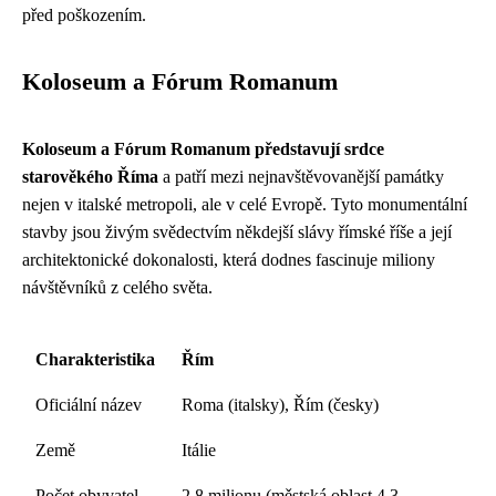
před poškozením.
Koloseum a Fórum Romanum
Koloseum a Fórum Romanum představují srdce
starověkého Říma
a patří mezi nejnavštěvovanější památky
nejen v italské metropoli, ale v celé Evropě. Tyto monumentální
stavby jsou živým svědectvím někdejší slávy římské říše a její
architektonické dokonalosti, která dodnes fascinuje miliony
návštěvníků z celého světa.
Charakteristika
Řím
Oficiální název
Roma (italsky), Řím (česky)
Země
Itálie
Počet obyvatel
2,8 milionu (městská oblast 4,3