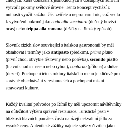
chudých, která dokázala z jednoduchých a dostupných surovin
vytvořit pokrmy světové úrovně. Tento koncept vychází z
nutnosti využít každou část zvířete a nepromarnit nic, což vedlo
k vytvoření pokrmů jako
coda alla vaccinara
(dušený hovězí
ocas) nebo
trippa alla romana
(dršťky na římský způsob).
Slovník cizích slov související s italskou gastronomií by měl
obsahovat i termíny jako
antipasto
(předkrm),
primo piatto
(první chod, obvykle těstoviny nebo polévka),
secondo piatto
(hlavní chod s masem nebo rybou),
contorno
(příloha) a
dolce
(dezert). Pochopení této struktury italského menu je klíčové pro
správné objednávání v restauracích a pochopení místní
stravovací kultury.
Každý kvalitní průvodce po Římě by měl upozornit návštěvníky
na důležitost výběru správné restaurace. Turistické pasti v
blízkosti hlavních památek často nabízejí nekvalitní jídlo za
vysoké ceny. Autentické zážitky najdete spíše v čtvrtích jako