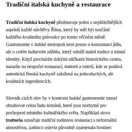
Tradiční italská kuchyně a restaurace
Tradiční italská kuchyně
představuje jeden z nejdůležitějších
aspektů každé návštěvy Říma, který by měl být součástí
každého kvalitního průvodce po tomto věčném městě.
Gastronomie v italské metropoli není pouze o konzumaci jídla,
ale o
celém kulturním zážitku
, který odráží staletí tradice a místní
identity. Když procházíte úzkými uličkami historického centra,
narazíte na nespočet restaurací, trattorii a osterií, kde se podává
autentická římská kuchyně založená na jednoduchých, ale
kvalitních ingrediencích.
Slovník cizích slov by v kontextu italské gastronomie musel
obsahovat celou řadu termínů, které jsou nezbytné pro
pochopení místního kulinářského světa. Například slovo
trattoria
označuje tradiční rodinnou restauraci s neformální
atmosférou, zatímco
osteria
původně znamenala hostinec