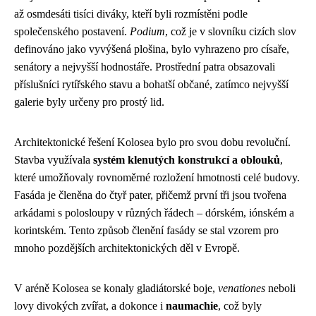
až osmdesáti tisíci diváky, kteří byli rozmístěni podle
společenského postavení.
Podium
, což je v slovníku cizích slov
definováno jako vyvýšená plošina, bylo vyhrazeno pro císaře,
senátory a nejvyšší hodnostáře. Prostřední patra obsazovali
příslušníci rytířského stavu a bohatší občané, zatímco nejvyšší
galerie byly určeny pro prostý lid.
Architektonické řešení Kolosea bylo pro svou dobu revoluční.
Stavba využívala
systém klenutých konstrukcí a oblouků
,
které umožňovaly rovnoměrné rozložení hmotnosti celé budovy.
Fasáda je členěna do čtyř pater, přičemž první tři jsou tvořena
arkádami s polosloupy v různých řádech – dórském, iónském a
korintském. Tento způsob členění fasády se stal vzorem pro
mnoho pozdějších architektonických děl v Evropě.
V aréně Kolosea se konaly gladiátorské boje,
venationes
neboli
lovy divokých zvířat, a dokonce i
naumachie
, což byly