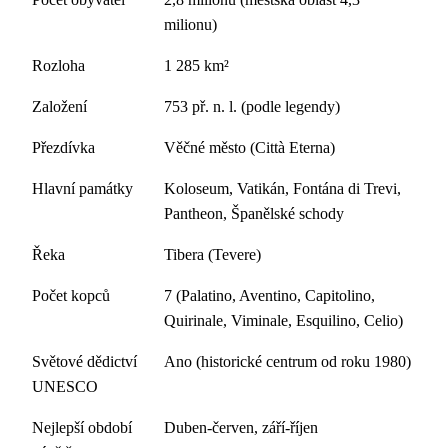
milionu)
Rozloha
1 285 km²
Založení
753 př. n. l. (podle legendy)
Přezdívka
Věčné město (Città Eterna)
Hlavní památky
Koloseum, Vatikán, Fontána di Trevi,
Pantheon, Španělské schody
Řeka
Tibera (Tevere)
Počet kopců
7 (Palatino, Aventino, Capitolino,
Quirinale, Viminale, Esquilino, Celio)
Světové dědictví
Ano (historické centrum od roku 1980)
UNESCO
Nejlepší období
Duben-červen, září-říjen