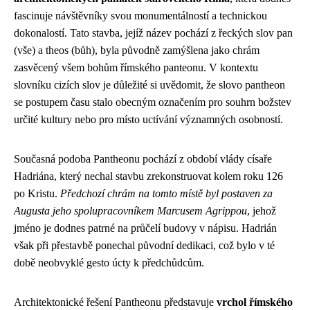
fascinuje návštěvníky svou monumentálností a technickou
dokonalostí. Tato stavba, jejíž název pochází z řeckých slov pan
(vše) a theos (bůh), byla původně zamýšlena jako chrám
zasvěcený všem bohům římského panteonu. V kontextu
slovníku cizích slov je důležité si uvědomit, že slovo pantheon
se postupem času stalo obecným označením pro souhrn božstev
určité kultury nebo pro místo uctívání významných osobností.
Současná podoba Pantheonu pochází z období vlády císaře
Hadriána, který nechal stavbu zrekonstruovat kolem roku 126
po Kristu.
Předchozí chrám na tomto místě byl postaven za
Augusta jeho spolupracovníkem Marcusem Agrippou
, jehož
jméno je dodnes patrné na průčelí budovy v nápisu. Hadrián
však při přestavbě ponechal původní dedikaci, což bylo v té
době neobvyklé gesto úcty k předchůdcům.
Architektonické řešení Pantheonu představuje
vrchol římského