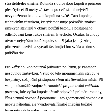
stavitelského umění
. Rotunda s obrovskou kupolí o průměru
přes čtyřicet tři metry zůstávala po celá staletí největší
nevyztuženou betonovou kopulí na světě. Tato kupole je
technickým zázrakem, kterýdemonstruje pokročilé znalosti
římských stavitelů v oblasti použití betonu a postupného
odlehčování konstrukce směrem k vrcholu. Oculus, kruhový
otvor v nejvyšším bodě kupole, slouží jako jediný zdroj
přirozeného světla a vytváří fascinující hru světla a stínu v
průběhu dne.
Pro každého, kdo používá průvodce po Římu, je Pantheon
nezbytnou zastávkou. Vstup do této monumentální stavby je
bezplatný, což ji činí přístupnou všem návštěvníkům města. Při
vstupu okamžitě zaujme
harmonické proporcování vnitřního
prostoru
, kde výška kupole přesně odpovídá průměru rotundy,
čímž vzniká dokonalá polokoule. Tato geometrická dokonalost
nebyla náhodná, ale vyjadřovala římské chápání božské
harmonie a dokonalosti vesmíru.