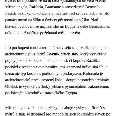
dvacet let a podílela se na ní řada významných umělců včetně
Michelangela, Raffaela, Bramante a samozřejmě Berniniho.
Fasáda baziliky, dokončená v roce šestnáct set dvanáct, měří sto
patnáct metrů na šířku a čtyřicet pět metrů na výšku. Nad
hlavním vchodem se nachází slavná Loggetta delle Benedizioni,
odkud papež uděluje požehnání městu a světu.
Pro pochopení mnoha termínů souvisejících s Vatikánem a jeho
architekturou je užitečný
Slovník cizích slov
, který vysvětluje
pojmy jako bazilika, kolonáda, obelisk či kupole. Bazilika
pochází z řeckého slova basilike, což znamená královská síň, a
označuje typ kostela s podlouhlým půdorysem. Kolonáda je
architektonický prvek tvořený řadou sloupů nesoucích architráv.
Obelisk je vysoký čtyřboký jehlan s pyramidálním zakončením,
pocházející původně ze starověkého Egypta.
Michelangelova kupole baziliky dosahuje výšky sto třicet šest
metrů a stala se inspirací pro mnoho dalších sakrálních staveb po