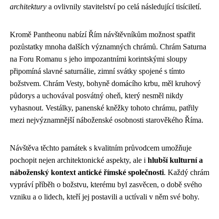
architektury
a ovlivnily stavitelství po celá následující tisíciletí.
Kromě Pantheonu nabízí Řím návštěvníkům možnost spatřit
pozůstatky mnoha dalších významných chrámů. Chrám Saturna
na Foru Romanu s jeho impozantními korintskými sloupy
připomíná slavné saturnálie, zimní svátky spojené s tímto
božstvem. Chrám Vesty, bohyně domácího krbu, měl kruhový
půdorys a uchovával posvátný oheň, který nesměl nikdy
vyhasnout. Vestálky, panenské kněžky tohoto chrámu, patřily
mezi nejvýznamnější náboženské osobnosti starověkého Říma.
Návštěva těchto památek s kvalitním průvodcem umožňuje
pochopit nejen architektonické aspekty, ale i
hlubší kulturní a
náboženský kontext antické římské společnosti
. Každý chrám
vypráví příběh o božstvu, kterému byl zasvěcen, o době svého
vzniku a o lidech, kteří jej postavili a uctívali v něm své bohy.