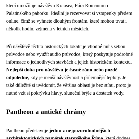
která umožňuje návštěvu Kolosea, Fóra Romanum i
Palatinského pahorku. Ideální je rezervovat si vstupenky předem
online, čímž se vyhnete dlouhým frontám, které mohou trvat i
několik hodin, zejména v letních měsících.
Při návštěvě těchto historických lokalit je vhodné mít s sebou
průvodce nebo využít audio průvodce, který poskytuje podrobné
informace o jednotlivých stavbách a jejich historickém kontextu.
Nejlepší doba pro návštěvu je časně ráno nebo pozdě
odpoledne
, kdy je menší návštěvnost a příjemnější teploty. Je
také důležité si uvědomit, že většina oblasti je bez stínu, proto je
nutné vzít si pokrývku hlavy, sluneční brýle a dostatek vody.
Pantheon a antické chrámy
Pantheon představuje
jednu z nejpozoruhodnějších
architektonických památek starověkého Říma
, která dodnes