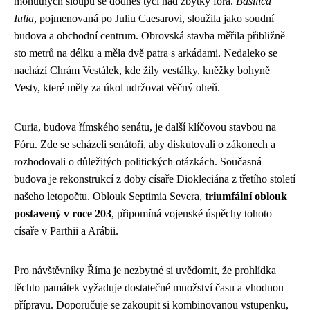
mohutných sloupů se dodnes tyčí nad zbytky fóra.
Basilica
Iulia
, pojmenovaná po Juliu Caesarovi, sloužila jako soudní
budova a obchodní centrum. Obrovská stavba měřila přibližně
sto metrů na délku a měla dvě patra s arkádami. Nedaleko se
nachází Chrám Vestálek, kde žily vestálky, kněžky bohyně
Vesty, které měly za úkol udržovat věčný oheň.
Curia, budova římského senátu, je další klíčovou stavbou na
Fóru. Zde se scházeli senátoři, aby diskutovali o zákonech a
rozhodovali o důležitých politických otázkách. Současná
budova je rekonstrukcí z doby císaře Diokleciána z třetího století
našeho letopočtu. Oblouk Septimia Severa,
triumfální oblouk
postavený v roce 203
, připomíná vojenské úspěchy tohoto
císaře v Parthii a Arábii.
Pro návštěvníky Říma je nezbytné si uvědomit, že prohlídka
těchto památek vyžaduje dostatečné množství času a vhodnou
přípravu. Doporučuje se zakoupit si kombinovanou vstupenku,