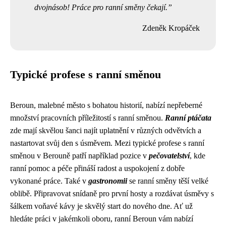
dvojnásob! Práce pro ranní směny čekají.
Zdeněk Kropáček
Typické profese s ranní směnou
Beroun, malebné město s bohatou historií, nabízí nepřeberné
množství pracovních příležitostí s ranní směnou.
Ranní ptáčata
zde mají skvělou šanci najít uplatnění v různých odvětvích a
nastartovat svůj den s úsměvem. Mezi typické profese s ranní
směnou v Berouně patří například pozice v
pečovatelství
, kde
ranní pomoc a péče přináší radost a uspokojení z dobře
vykonané práce. Také v
gastronomii
se ranní směny těší velké
oblibě. Připravovat snídaně pro první hosty a rozdávat úsměvy s
šálkem voňavé kávy je skvělý start do nového dne. Ať už
hledáte práci v jakémkoli oboru, ranní Beroun vám nabízí