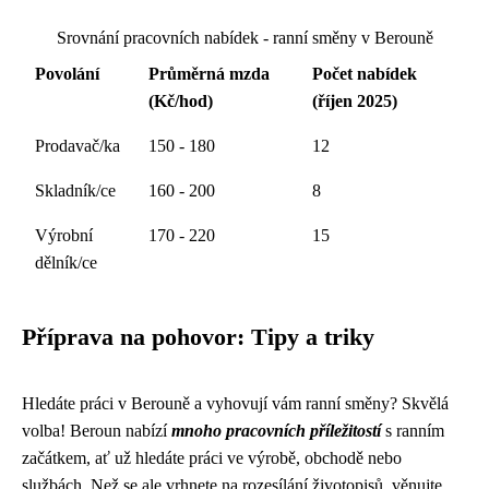
Srovnání pracovních nabídek - ranní směny v Berouně
Povolání
Průměrná mzda
Počet nabídek
(Kč/hod)
(říjen 2025)
Prodavač/ka
150 - 180
12
Skladník/ce
160 - 200
8
Výrobní
170 - 220
15
dělník/ce
Příprava na pohovor: Tipy a triky
Hledáte práci v Berouně a vyhovují vám ranní směny? Skvělá
volba! Beroun nabízí
mnoho pracovních příležitostí
s ranním
začátkem, ať už hledáte práci ve výrobě, obchodě nebo
službách. Než se ale vrhnete na rozesílání životopisů, věnujte