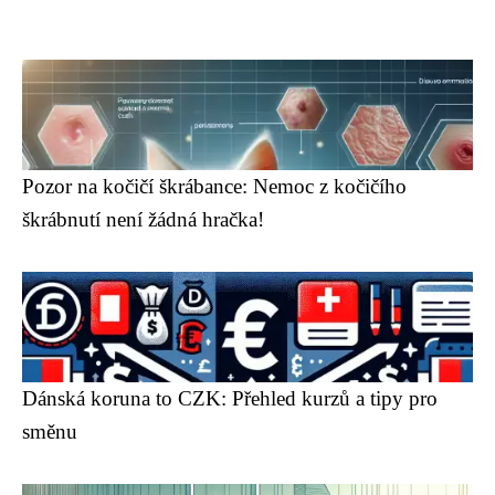
Pozor na kočičí škrábance: Nemoc z kočičího
škrábnutí není žádná hračka!
Dánská koruna to CZK: Přehled kurzů a tipy pro
směnu