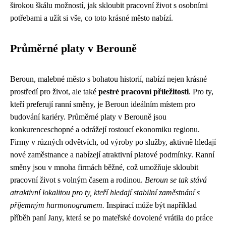
širokou škálu možností, jak skloubit pracovní život s osobními
potřebami a užít si vše, co toto krásné město nabízí.
Průměrné platy v Berouně
Beroun, malebné město s bohatou historií, nabízí nejen krásné
prostředí pro život, ale také
pestré pracovní příležitosti
. Pro ty,
kteří preferují ranní směny, je Beroun ideálním místem pro
budování kariéry. Průměrné platy v Berouně jsou
konkurenceschopné a odrážejí rostoucí ekonomiku regionu.
Firmy v různých odvětvích, od výroby po služby, aktivně hledají
nové zaměstnance a nabízejí atraktivní platové podmínky. Ranní
směny jsou v mnoha firmách běžné, což umožňuje skloubit
pracovní život s volným časem a rodinou.
Beroun se tak stává
atraktivní lokalitou pro ty, kteří hledají stabilní zaměstnání s
příjemným harmonogramem.
Inspirací může být například
příběh paní Jany, která se po mateřské dovolené vrátila do práce