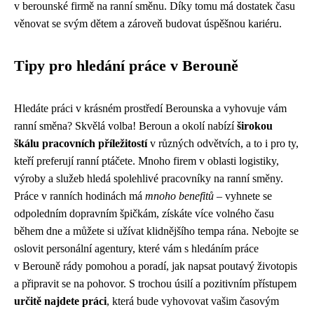
v berounské firmě na ranní směnu. Díky tomu má dostatek času
věnovat se svým dětem a zároveň budovat úspěšnou kariéru.
Tipy pro hledání práce v Berouně
Hledáte práci v krásném prostředí Berounska a vyhovuje vám
ranní směna? Skvělá volba! Beroun a okolí nabízí
širokou
škálu pracovních příležitostí
v různých odvětvích, a to i pro ty,
kteří preferují ranní ptáčete. Mnoho firem v oblasti logistiky,
výroby a služeb hledá spolehlivé pracovníky na ranní směny.
Práce v ranních hodinách má
mnoho benefitů
– vyhnete se
odpoledním dopravním špičkám, získáte více volného času
během dne a můžete si užívat klidnějšího tempa rána. Nebojte se
oslovit personální agentury, které vám s hledáním práce
v Berouně rády pomohou a poradí, jak napsat poutavý životopis
a připravit se na pohovor. S trochou úsilí a pozitivním přístupem
určitě najdete práci
, která bude vyhovovat vašim časovým