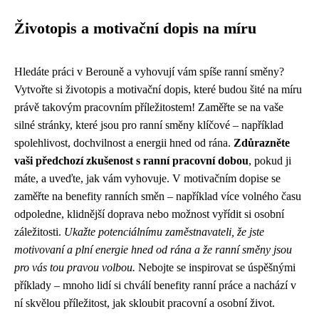
Životopis a motivační dopis na míru
Hledáte práci v Berouně a vyhovují vám spíše ranní směny?
Vytvořte si životopis a motivační dopis, které budou šité na míru
právě takovým pracovním příležitostem! Zaměřte se na vaše
silné stránky, které jsou pro ranní směny klíčové – například
spolehlivost, dochvilnost a energii hned od rána.
Zdůrazněte
vaši předchozí zkušenost s ranní pracovní dobou
, pokud ji
máte, a uveďte, jak vám vyhovuje. V motivačním dopise se
zaměřte na benefity ranních směn – například více volného času
odpoledne, klidnější doprava nebo možnost vyřídit si osobní
záležitosti.
Ukažte potenciálnímu zaměstnavateli, že jste
motivovaní a plní energie hned od rána a že ranní směny jsou
pro vás tou pravou volbou.
Nebojte se inspirovat se úspěšnými
příklady – mnoho lidí si chválí benefity ranní práce a nachází v
ní skvělou příležitost, jak skloubit pracovní a osobní život.