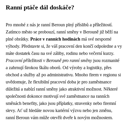
Ranní ptáče dál doskáče?
Pro mnohé z nás je ranní Beroun plný příslibů a příležitostí.
Zatímco město se probouzí, ranní směny v Berouně již běží na
plné obrátky.
Práce v ranních hodinách
má své nesporné
výhody. Představte si, že váš pracovní den končí odpoledne a vy
máte dostatek času na své záliby, rodinu nebo večerní kurzy.
Pracovní příležitosti v Berouně pro ranní směny
jsou rozmanité
a zahrnují širokou škálu oborů. Od výroby a logistiky, přes
obchod a služby až po administrativu. Mnoho firem v regionu si
uvědomuje, že flexibilní pracovní doba je pro zaměstnance
důležitá a nabízí ranní směny jako atraktivní možnost. Některé
společnosti dokonce motivují své zaměstnance na ranních
směnách benefity, jako jsou příplatky, stravenky nebo firemní
slevy. Ať už hledáte novou kariérní výzvu nebo jen změnu,
ranní Beroun vám může otevřít dveře k novým možnostem.