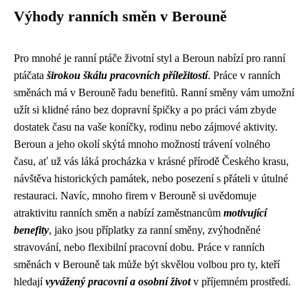
Výhody ranních směn v Berouně
Pro mnohé je ranní ptáče životní styl a Beroun nabízí pro ranní
ptáčata
širokou škálu pracovních příležitostí
. Práce v ranních
směnách má v Berouně řadu benefitů. Ranní směny vám umožní
užít si klidné ráno bez dopravní špičky a po práci vám zbyde
dostatek času na vaše koníčky, rodinu nebo zájmové aktivity.
Beroun a jeho okolí skýtá mnoho možností trávení volného
času, ať už vás láká procházka v krásné přírodě Českého krasu,
návštěva historických památek, nebo posezení s přáteli v útulné
restauraci. Navíc, mnoho firem v Berouně si uvědomuje
atraktivitu ranních směn a nabízí zaměstnancům
motivující
benefity
, jako jsou příplatky za ranní směny, zvýhodněné
stravování, nebo flexibilní pracovní dobu. Práce v ranních
směnách v Berouně tak může být skvělou volbou pro ty, kteří
hledají
vyvážený pracovní a osobní život
v příjemném prostředí.