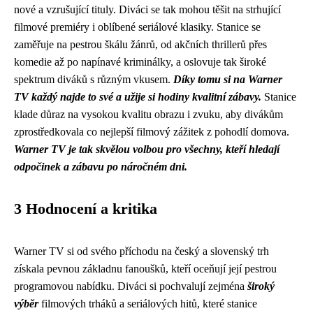
nové a vzrušující tituly. Diváci se tak mohou těšit na strhující
filmové premiéry i oblíbené seriálové klasiky. Stanice se
zaměřuje na pestrou škálu žánrů, od akčních thrillerů přes
komedie až po napínavé kriminálky, a oslovuje tak široké
spektrum diváků s různým vkusem.
Díky tomu si na Warner
TV každý najde to své a užije si hodiny kvalitní zábavy.
Stanice
klade důraz na vysokou kvalitu obrazu i zvuku, aby divákům
zprostředkovala co nejlepší filmový zážitek z pohodlí domova.
Warner TV je tak skvělou volbou pro všechny, kteří hledají
odpočinek a zábavu po náročném dni.
3 Hodnocení a kritika
Warner TV si od svého příchodu na český a slovenský trh
získala pevnou základnu fanoušků, kteří oceňují její pestrou
programovou nabídku. Diváci si pochvalují zejména
široký
výběr
filmových trháků a seriálových hitů, které stanice