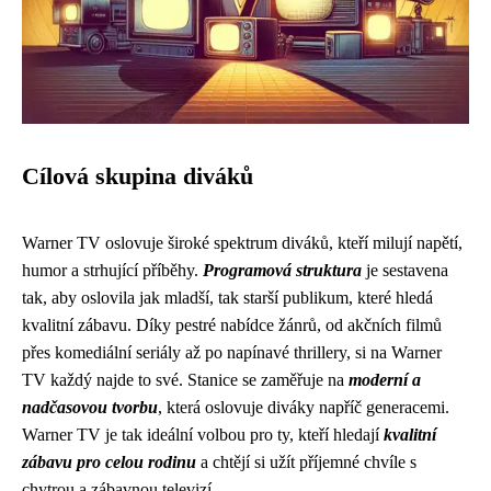
Cílová skupina diváků
Warner TV oslovuje široké spektrum diváků, kteří milují napětí,
humor a strhující příběhy.
Programová struktura
je sestavena
tak, aby oslovila jak mladší, tak starší publikum, které hledá
kvalitní zábavu. Díky pestré nabídce žánrů, od akčních filmů
přes komediální seriály až po napínavé thrillery, si na Warner
TV každý najde to své. Stanice se zaměřuje na
moderní a
nadčasovou tvorbu
, která oslovuje diváky napříč generacemi.
Warner TV je tak ideální volbou pro ty, kteří hledají
kvalitní
zábavu pro celou rodinu
a chtějí si užít příjemné chvíle s
chytrou a zábavnou televizí.