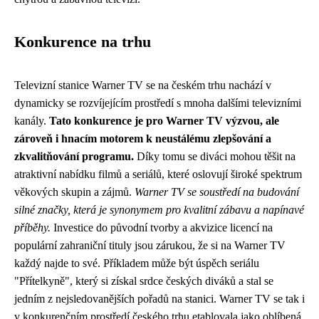
Konkurence na trhu
Televizní stanice Warner TV se na českém trhu nachází v
dynamicky se rozvíjejícím prostředí s mnoha dalšími televizními
kanály.
Tato konkurence je pro Warner TV výzvou, ale
zároveň i hnacím motorem k neustálému zlepšování a
zkvalitňování programu.
Díky tomu se diváci mohou těšit na
atraktivní nabídku filmů a seriálů, které oslovují široké spektrum
věkových skupin a zájmů.
Warner TV se soustředí na budování
silné značky, která je synonymem pro kvalitní zábavu a napínavé
příběhy.
Investice do původní tvorby a akvizice licencí na
populární zahraniční tituly jsou zárukou, že si na Warner TV
každý najde to své. Příkladem může být úspěch seriálu
"Přítelkyně", který si získal srdce českých diváků a stal se
jedním z nejsledovanějších pořadů na stanici. Warner TV se tak i
v konkurenčním prostředí českého trhu etablovala jako oblíbená