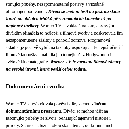
strhující příběhy, nezapomenutelné postavy a vizuálně
ohromující podívanou.
Diváci se mohou těšit na pestrou škálu
žánrů od akčních trháků přes romantické komedie až po
napínavé thrillery.
Warner TV si zakládá na tom, aby svým
divákům přinášela to nejlepší z filmové tvorby a poskytovala jim
nezapomenutelné zážitky z pohodlí domova. Programová
skladba je pečlivě vybírána tak, aby uspokojila i ty nejnáročnější
filmové fanoušky a nabídla jim to nejlepší z Hollywoodu i
světové kinematografie.
Warner TV je zárukou filmové zábavy
na vysoké úrovni, která potěší celou rodinu.
Dokumentární tvorba
Warner TV si vybudovala pověst i díky svému
silnému
dokumentárnímu programu
. Diváci se mohou těšit na
fascinující příběhy ze života, odhalující tajemství historie i
přírody. Stanice nabízí širokou škálu témat, od kriminálních