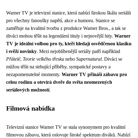
Warner TV je televizní stanice, která nabízí širokou škálu seriálů
pro všechny fanoušky napětí, akce a humoru. Stanice se
zaměřuje na kvalitní tvorbu z produkce Warner Bros., a tak se
diváci mohou těšit na legendární tituly i nejnovější hity.
Warner
TV je ideální volbou pro ty, kteří hledají osvědčenou klasiku
i svěží novinky
. Mezi nejoblíbenější seriály patří například
Přátelé
,
Teorie velkého třesku
nebo
Supernatural
. Diváci se
můžou těšit na strhující příběhy, sympatické postavy a
nezapomenutelné momenty.
Warner TV přináší zábavu pro
celou rodinu a otevírá dveře do světa neomezených
seriálových možností
.
Filmová nabídka
Televizní stanice Warner TV se stala synonymem pro kvalitní
filmovou zábavu, která oslovuje široké spektrum diváků. Nabízí