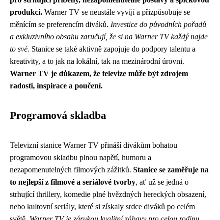
produkci.
Warner TV se neustále vyvíjí a přizpůsobuje se
měnícím se preferencím diváků.
Investice do původních pořadů
a exkluzivního obsahu zaručují, že si na Warner TV každý najde
to své.
Stanice se také aktivně zapojuje do podpory talentu a
kreativity, a to jak na lokální, tak na mezinárodní úrovni.
Warner TV je důkazem, že televize může být zdrojem
radosti, inspirace a poučení.
Programová skladba
Televizní stanice Warner TV přináší divákům bohatou
programovou skladbu plnou napětí, humoru a
nezapomenutelných filmových zážitků.
Stanice se zaměřuje na
to nejlepší z filmové a seriálové tvorby
, ať už se jedná o
strhující thrillery, komedie plné hvězdných hereckých obsazení,
nebo kultovní seriály, které si získaly srdce diváků po celém
světě.
Warner TV je zárukou kvalitní zábavy pro celou rodinu
,