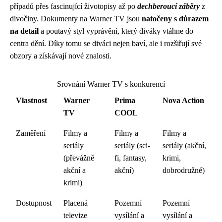
případů přes fascinující životopisy až po
dechberoucí záběry
z
divočiny. Dokumenty na Warner TV jsou
natočeny s důrazem
na detail
a poutavý styl vyprávění, který diváky vtáhne do
centra dění. Díky tomu se diváci nejen baví, ale i rozšiřují své
obzory a získávají nové znalosti.
Srovnání Warner TV s konkurencí
Vlastnost
Warner
Prima
Nova Action
TV
COOL
Zaměření
Filmy a
Filmy a
Filmy a
seriály
seriály (sci-
seriály (akční,
(převážně
fi, fantasy,
krimi,
akční a
akční)
dobrodružné)
krimi)
Dostupnost
Placená
Pozemní
Pozemní
televize
vysílání a
vysílání a