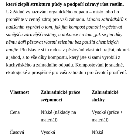
které zlepší strukturu půdy a podpoří zdravý růst rostlin.
Už žádné vyhazování organického odpadu – místo toho ho
proměňte v cenný zdroj pro vaši zahradu.
Mnoho zahrádkářů s
nadšením vypráví o tom, jak jim kompost pomohl vypěstovat
silnější a zdravější rostliny, a dokonce i o tom, jak se jim díky
němu daří pěstovat vlastní zeleninu bez použití chemických
hnojiv.
Představte si tu radost z pěstování vlastních rajčat, okurek
a jahod, a to vše díky kompostu, který jste si sami vyrobili z
kuchyňského a zahradního odpadu. Kompostování je snadné,
ekologické a prospěšné pro vaši zahradu i pro životní prostředí.
Vlastnost
Zahradnické práce
Zahradnické
svépomocí
služby
Cena
Nízké (náklady na
Vysoké (práce +
materiál)
materiál)
Časová
Vysoká
Nízká