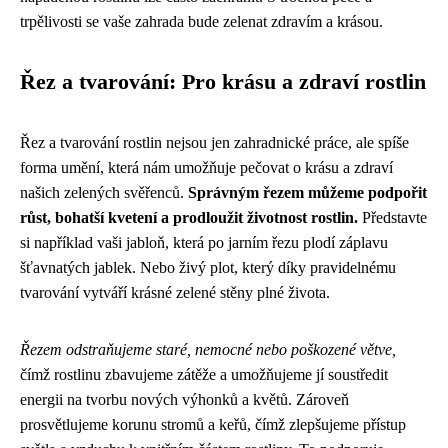
trpělivosti se vaše zahrada bude zelenat zdravím a krásou.
Řez a tvarování: Pro krásu a zdraví rostlin
Řez a tvarování rostlin nejsou jen zahradnické práce, ale spíše
forma umění, která nám umožňuje pečovat o krásu a zdraví
našich zelených svěřenců.
Správným řezem můžeme podpořit
růst, bohatší kvetení a prodloužit životnost rostlin.
Představte
si například vaši jabloň, která po jarním řezu plodí záplavu
šťavnatých jablek. Nebo živý plot, který díky pravidelnému
tvarování vytváří krásné zelené stěny plné života.
Řezem odstraňujeme staré, nemocné nebo poškozené větve,
čímž rostlinu zbavujeme zátěže a umožňujeme jí soustředit
energii na tvorbu nových výhonků a květů. Zároveň
prosvětlujeme korunu stromů a keřů, čímž zlepšujeme přístup