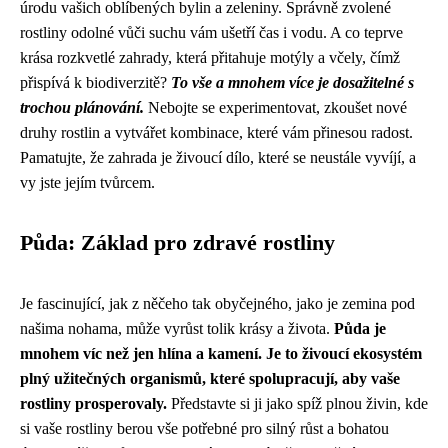
úrodu vašich oblíbených bylin a zeleniny. Správně zvolené
rostliny odolné vůči suchu vám ušetří čas i vodu. A co teprve
krása rozkvetlé zahrady, která přitahuje motýly a včely, čímž
přispívá k biodiverzitě?
To vše a mnohem více je dosažitelné s
trochou plánování.
Nebojte se experimentovat, zkoušet nové
druhy rostlin a vytvářet kombinace, které vám přinesou radost.
Pamatujte, že zahrada je živoucí dílo, které se neustále vyvíjí, a
vy jste jejím tvůrcem.
Půda: Základ pro zdravé rostliny
Je fascinující, jak z něčeho tak obyčejného, jako je zemina pod
našima nohama, může vyrůst tolik krásy a života.
Půda je
mnohem víc než jen hlína a kamení. Je to živoucí ekosystém
plný užitečných organismů, které spolupracují, aby vaše
rostliny prosperovaly.
Představte si ji jako spíž plnou živin, kde
si vaše rostliny berou vše potřebné pro silný růst a bohatou