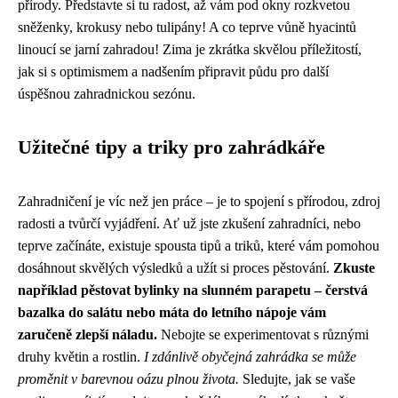
přírody. Představte si tu radost, až vám pod okny rozkvetou
sněženky, krokusy nebo tulipány! A co teprve vůně hyacintů
linoucí se jarní zahradou! Zima je zkrátka skvělou příležitostí,
jak si s optimismem a nadšením připravit půdu pro další
úspěšnou zahradnickou sezónu.
Užitečné tipy a triky pro zahrádkáře
Zahradničení je víc než jen práce – je to spojení s přírodou, zdroj
radosti a tvůrčí vyjádření. Ať už jste zkušení zahradníci, nebo
teprve začínáte, existuje spousta tipů a triků, které vám pomohou
dosáhnout skvělých výsledků a užít si proces pěstování.
Zkuste
například pěstovat bylinky na slunném parapetu – čerstvá
bazalka do salátu nebo máta do letního nápoje vám
zaručeně zlepší náladu.
Nebojte se experimentovat s různými
druhy květin a rostlin.
I zdánlivě obyčejná zahrádka se může
proměnit v barevnou oázu plnou života.
Sledujte, jak se vaše