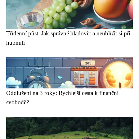
Třídenní půst: Jak správně hladovět a neublížit si při
hubnutí
Oddlužení na 3 roky: Rychlejší cesta k finanční
svobodě?