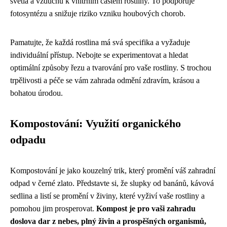
světla a vzduchu k vnitřním částem rostliny. To podporuje
fotosyntézu a snižuje riziko vzniku houbových chorob.
Pamatujte, že každá rostlina má svá specifika a vyžaduje
individuální přístup. Nebojte se experimentovat a hledat
optimální způsoby řezu a tvarování pro vaše rostliny. S trochou
trpělivosti a péče se vám zahrada odmění zdravím, krásou a
bohatou úrodou.
Kompostování: Využití organického
odpadu
Kompostování je jako kouzelný trik, který promění váš zahradní
odpad v černé zlato. Představte si, že slupky od banánů, kávová
sedlina a listí se promění v živiny, které vyživí vaše rostliny a
pomohou jim prosperovat.
Kompost je pro vaši zahradu
doslova dar z nebes, plný živin a prospěšných organismů,