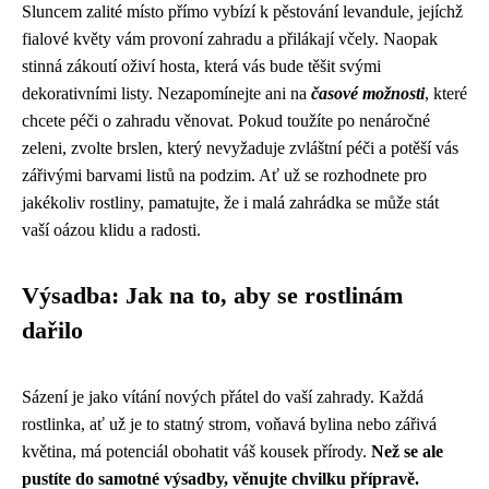
Sluncem zalité místo přímo vybízí k pěstování levandule, jejíchž
fialové květy vám provoní zahradu a přilákají včely. Naopak
stinná zákoutí oživí hosta, která vás bude těšit svými
dekorativními listy. Nezapomínejte ani na
časové možnosti
, které
chcete péči o zahradu věnovat. Pokud toužíte po nenáročné
zeleni, zvolte brslen, který nevyžaduje zvláštní péči a potěší vás
zářivými barvami listů na podzim. Ať už se rozhodnete pro
jakékoliv rostliny, pamatujte, že i malá zahrádka se může stát
vaší oázou klidu a radosti.
Výsadba: Jak na to, aby se rostlinám
dařilo
Sázení je jako vítání nových přátel do vaší zahrady. Každá
rostlinka, ať už je to statný strom, voňavá bylina nebo zářivá
květina, má potenciál obohatit váš kousek přírody.
Než se ale
pustíte do samotné výsadby, věnujte chvilku přípravě.