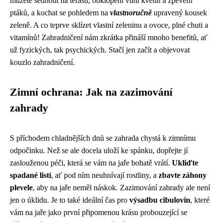
můžete sednout na terasu, obklopeni vůní květin a zpěvem
ptáků, a kochat se pohledem na
vlastnoručně
upravený kousek
zeleně. A co teprve sklízet vlastní zeleninu a ovoce, plné chuti a
vitamínů! Zahradničení nám zkrátka přináší mnoho benefitů, ať
už fyzických, tak psychických. Stačí jen začít a objevovat
kouzlo zahradničení.
Zimní ochrana: Jak na zazimování
zahrady
S příchodem chladnějších dnů se zahrada chystá k zimnímu
odpočinku. Než se ale docela uloží ke spánku, dopřejte jí
zaslouženou péči, která se vám na jaře bohatě vrátí.
Ukliďte
spadané listí
, ať pod ním neuhnívají rostliny, a
zbavte záhony
plevele
, aby na jaře neměl náskok. Zazimování zahrady ale není
jen o úklidu. Je to také ideální čas pro
výsadbu cibulovin
, které
vám na jaře jako první připomenou krásu probouzející se