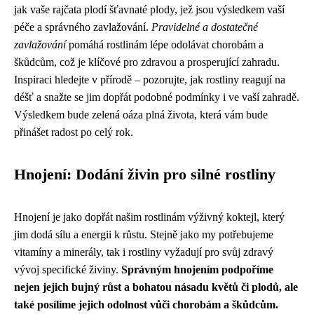
jak vaše rajčata plodí šťavnaté plody, jež jsou výsledkem vaší
péče a správného zavlažování.
Pravidelné a dostatečné
zavlažování
pomáhá rostlinám lépe odolávat chorobám a
škůdcům, což je klíčové pro zdravou a prosperující zahradu.
Inspiraci hledejte v přírodě – pozorujte, jak rostliny reagují na
déšť a snažte se jim dopřát podobné podmínky i ve vaší zahradě.
Výsledkem bude zelená oáza plná života, která vám bude
přinášet radost po celý rok.
Hnojení: Dodání živin pro silné rostliny
Hnojení je jako dopřát našim rostlinám výživný koktejl, který
jim dodá sílu a energii k růstu. Stejně jako my potřebujeme
vitamíny a minerály, tak i rostliny vyžadují pro svůj zdravý
vývoj specifické živiny.
Správným hnojením podpoříme
nejen jejich bujný růst a bohatou násadu květů či plodů, ale
také posílíme jejich odolnost vůči chorobám a škůdcům.