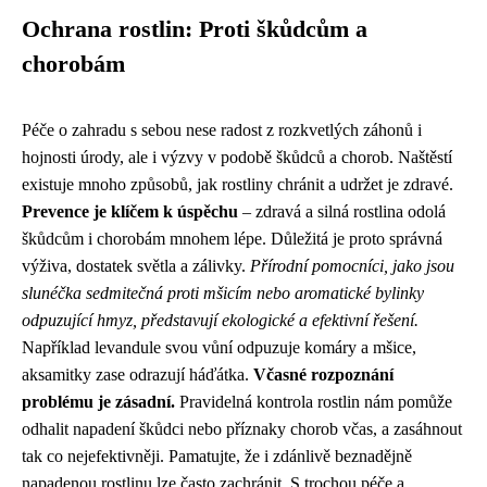
Ochrana rostlin: Proti škůdcům a
chorobám
Péče o zahradu s sebou nese radost z rozkvetlých záhonů i
hojnosti úrody, ale i výzvy v podobě škůdců a chorob. Naštěstí
existuje mnoho způsobů, jak rostliny chránit a udržet je zdravé.
Prevence je klíčem k úspěchu
– zdravá a silná rostlina odolá
škůdcům i chorobám mnohem lépe. Důležitá je proto správná
výživa, dostatek světla a zálivky.
Přírodní pomocníci, jako jsou
slunéčka sedmitečná proti mšicím nebo aromatické bylinky
odpuzující hmyz, představují ekologické a efektivní řešení.
Například levandule svou vůní odpuzuje komáry a mšice,
aksamitky zase odrazují háďátka.
Včasné rozpoznání
problému je zásadní.
Pravidelná kontrola rostlin nám pomůže
odhalit napadení škůdci nebo příznaky chorob včas, a zasáhnout
tak co nejefektivněji. Pamatujte, že i zdánlivě beznadějně
napadenou rostlinu lze často zachránit. S trochou péče a