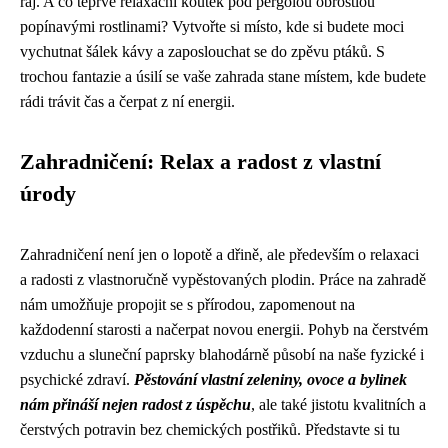
ráj. A co teprve relaxační koutek pod pergolou obrostlou
popínavými rostlinami? Vytvořte si místo, kde si budete moci
vychutnat šálek kávy a zaposlouchat se do zpěvu ptáků. S
trochou fantazie a úsilí se vaše zahrada stane místem, kde budete
rádi trávit čas a čerpat z ní energii.
Zahradničení: Relax a radost z vlastní
úrody
Zahradničení není jen o lopotě a dřině, ale především o relaxaci
a radosti z vlastnoručně vypěstovaných plodin. Práce na zahradě
nám umožňuje propojit se s přírodou, zapomenout na
každodenní starosti a načerpat novou energii. Pohyb na čerstvém
vzduchu a sluneční paprsky blahodárně působí na naše fyzické i
psychické zdraví.
Pěstování vlastní zeleniny, ovoce a bylinek
nám přináší nejen radost z úspěchu
, ale také jistotu kvalitních a
čerstvých potravin bez chemických postřiků. Představte si tu