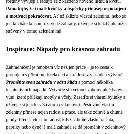
rostliny vyvíjejí a radujte se z každého nového lístku a květu.
Pamatujte, že i malé krůčky a úspěchy přinášejí uspokojení
a motivaci pokračovat.
Ať už sklízíte vlastní zeleninu, nebo se
jen kocháte krásou rozkvetlé zahrady, užívejte si každý okamžik
strávený v tomto zeleném ráji.
Inspirace: Nápady pro krásnou zahradu
Zahradničení je mnohem víc než jen práce – je to cesta k
propojení s přírodou, k relaxaci a k radosti z vlastních výtvorů.
Proměňte svou zahradu v oázu klidu
s pomocí několika
inspirativních nápadů. Vytvořte si kvetoucí záhony plné barev a
vůní, které přilákají motýly a včely. Zasaďte si vlastní bylinky a
užívejte si jejich svěží aroma v kuchyni. Pěstování vlastní
zeleniny přinese nejen radost z práce, ale také zdravé a chutné
plody. Představte si tu radost, když sklidíte vlastní rajčata,
papriky nebo dýně! I malá zahrada se dá proměnit v zeleninový