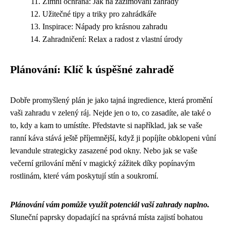
Zimní ochrana: Jak na zazimování zahrady
Užitečné tipy a triky pro zahrádkáře
Inspirace: Nápady pro krásnou zahradu
Zahradničení: Relax a radost z vlastní úrody
Plánování: Klíč k úspěšné zahradě
Dobře promyšlený plán je jako tajná ingredience, která promění
vaši zahradu v zelený ráj. Nejde jen o to, co zasadíte, ale také o
to, kdy a kam to umístíte. Představte si například, jak se vaše
ranní káva stává ještě příjemnější, když ji popíjíte obklopeni vůní
levandule strategicky zasazené pod okny. Nebo jak se vaše
večerní grilování mění v magický zážitek díky popínavým
rostlinám, které vám poskytují stín a soukromí.
Plánování vám pomůže využít potenciál vaší zahrady naplno.
Sluneční paprsky dopadající na správná místa zajistí bohatou