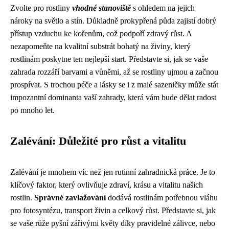
Zvolte pro rostliny
vhodné stanoviště
s ohledem na jejich
nároky na světlo a stín. Důkladně prokypřená půda zajistí dobrý
přístup vzduchu ke kořenům, což podpoří zdravý růst. A
nezapomeňte na kvalitní substrát bohatý na živiny, který
rostlinám poskytne ten nejlepší start. Představte si, jak se vaše
zahrada rozzáří barvami a vůněmi, až se rostliny ujmou a začnou
prospívat. S trochou péče a lásky se i z malé sazeničky může stát
impozantní dominanta vaší zahrady, která vám bude dělat radost
po mnoho let.
Zalévání: Důležité pro růst a vitalitu
Zalévání je mnohem víc než jen rutinní zahradnická práce. Je to
klíčový faktor, který ovlivňuje zdraví, krásu a vitalitu našich
rostlin.
Správné zavlažování
dodává rostlinám potřebnou vláhu
pro fotosyntézu, transport živin a celkový růst. Představte si, jak
se vaše růže pyšní zářivými květy díky pravidelné zálivce, nebo