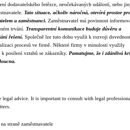
ení dodavatelského řetězce, neočekávaných událostí, nebo ji
stnavatele.
Tato situace, ačkoliv náročná, otevírá prostor pr
atelem a zaměstnanci.
Zaměstnavatel má povinnost informova
aném trvání.
Transparentní komunikace buduje důvěru a
ání řešení.
Společně lze tuto dobu využít k rozvoji dovednost
lizaci procesů ve firmě. Některé firmy v minulosti využily
o k posílení vztahů se zákazníky.
Pamatujme, že i zdánlivá kr
udoucna.
legal advice. It is important to consult with legal professiona
tters.
na straně zaměstnavatele