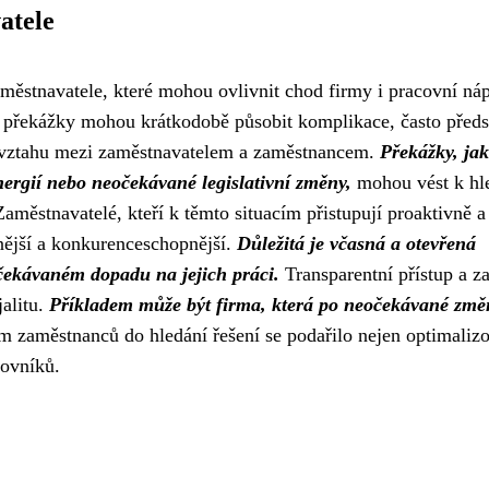
atele
aměstnavatele, které mohou ovlivnit chod firmy i pracovní ná
to překážky mohou krátkodobě působit komplikace, často předs
ení vztahu mezi zaměstnavatelem a zaměstnancem.
Překážky, jak
nergií nebo neočekávané legislativní změny,
mohou vést k hl
aměstnavatelé, kteří k těmto situacím přistupují proaktivně a
nější a konkurenceschopnější.
Důležitá je včasná a otevřená
čekávaném dopadu na jejich práci.
Transparentní přístup a z
jalitu.
Příkladem může být firma, která po neočekávané změ
 zaměstnanců do hledání řešení se podařilo nejen optimaliz
covníků.