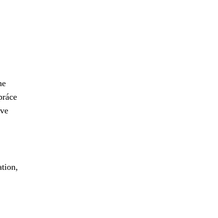
he
práce
ive
tion,