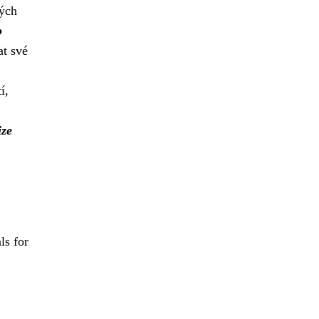
ných
o
t své
í,
ize
ls for