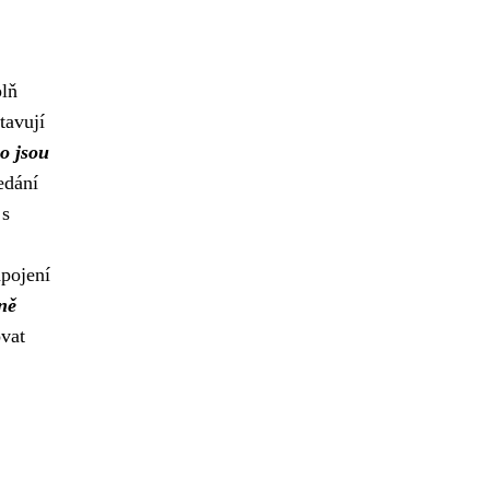
plň
tavují
o jsou
edání
 s
apojení
ně
ovat