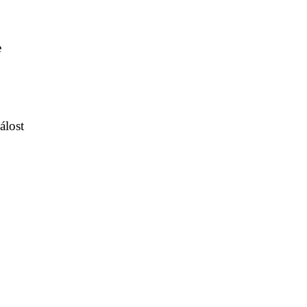
e
álost