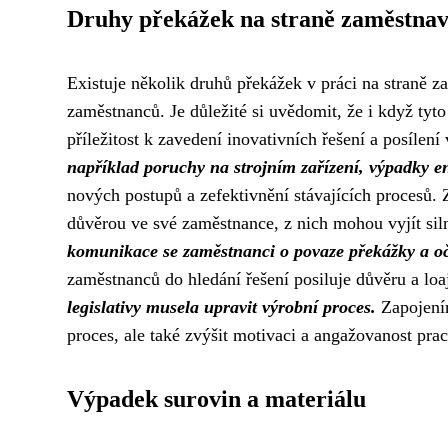
Druhy překážek na straně zaměstnav
Existuje několik druhů překážek v práci na straně z
zaměstnanců. Je důležité si uvědomit, že i když ty
příležitost k zavedení inovativních řešení a posíl
například poruchy na strojním zařízení, výpadky e
nových postupů a zefektivnění stávajících procesů. Z
důvěrou ve své zaměstnance, z nich mohou vyjít sil
komunikace se zaměstnanci o povaze překážky a o
zaměstnanců do hledání řešení posiluje důvěru a loa
legislativy musela upravit výrobní proces.
Zapojením
proces, ale také zvýšit motivaci a angažovanost pra
Výpadek surovin a materiálu