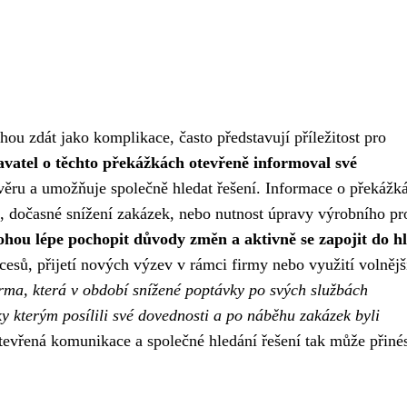
hou zdát jako komplikace, často představují příležitost pro
avatel o těchto překážkách otevřeně informoval své
věru a umožňuje společně hledat řešení. Informace o překážk
, dočasné snížení zakázek, nebo nutnost úpravy výrobního pr
ohou lépe pochopit důvody změn a aktivně se zapojit do h
esů, přijetí nových výzev v rámci firmy nebo využití volnějš
rma, která v období snížené poptávky po svých službách
y kterým posílili své dovednosti a po náběhu zakázek byli
evřená komunikace a společné hledání řešení tak může přiné