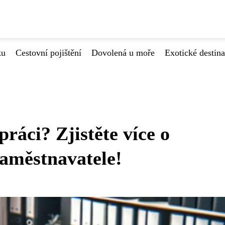
ku
Cestovní pojištění
Dovolená u moře
Exotické destin
ráci? Zjistěte více o
zaměstnavatele!