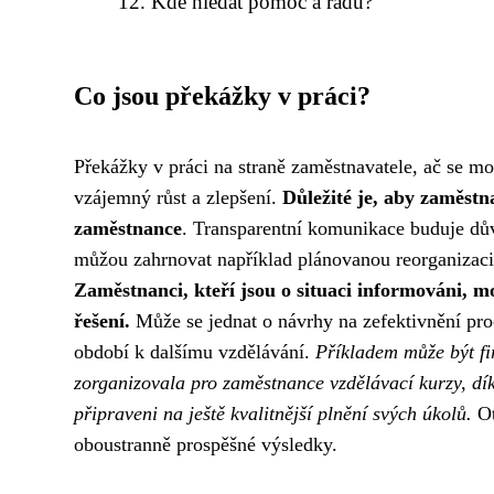
Kde hledat pomoc a radu?
Co jsou překážky v práci?
Překážky v práci na straně zaměstnavatele, ač se mo
vzájemný růst a zlepšení.
Důležité je, aby zaměstn
zaměstnance
. Transparentní komunikace buduje dů
můžou zahrnovat například plánovanou reorganizaci
Zaměstnanci, kteří jsou o situaci informováni, m
řešení.
Může se jednat o návrhy na zefektivnění proc
období k dalšímu vzdělávání.
Příkladem může být fi
zorganizovala pro zaměstnance vzdělávací kurzy, dík
připraveni na ještě kvalitnější plnění svých úkolů.
Ot
oboustranně prospěšné výsledky.