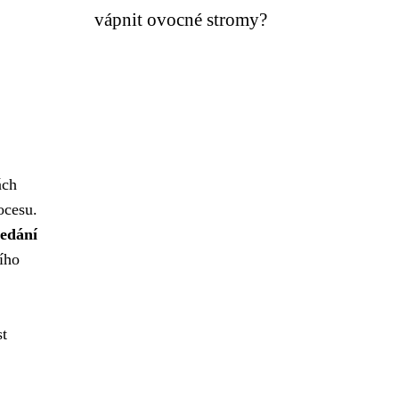
vápnit ovocné stromy?
ách
ocesu.
ledání
ího
st