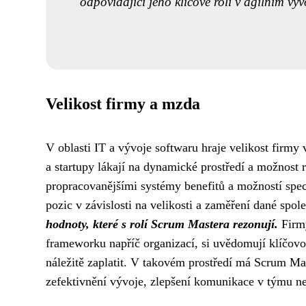
odpovídající jeho klíčové roli v agilním vývo
Velikost firmy a mzda
V oblasti IT a vývoje softwaru hraje velikost firm
a startupy lákají na dynamické prostředí a možnost r
propracovanějšími systémy benefitů a možností spec
pozic v závislosti na velikosti a zaměření dané spol
hodnoty, které s rolí Scrum Mastera rezonují.
Firmy
frameworku napříč organizací, si uvědomují klíčovo
náležitě zaplatit. V takovém prostředí má Scrum Mas
zefektivnění vývoje, zlepšení komunikace v týmu ne