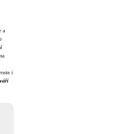
e a
e
i
na
oste i
váří