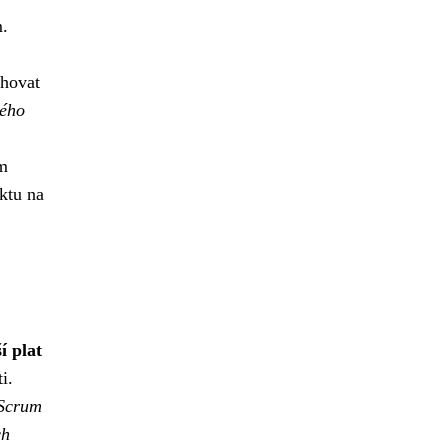
m.
ahovat
vého
em
ktu na
í plat
i.
 Scrum
ch