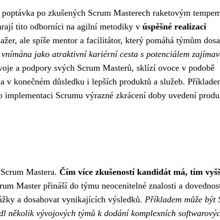
ste poptávka po zkušených Scrum Masterech raketovým tempe
hrají tito odborníci na agilní metodiky v
úspěšné realizaci
ažer, ale spíše mentor a facilitátor, který pomáhá týmům dos
o vnímána jako atraktivní kariérní cesta s potenciálem zajíma
zvoje a podpory svých Scrum Masterů, sklízí ovoce v podobě
 a v konečném důsledku i lepších produktů a služeb. Příklad
po implementaci Scrumu výrazné zkrácení doby uvedení produ
y Scrum Mastera.
Čím více zkušeností kandidát má, tím vyšš
um Master přináší do týmu neocenitelné znalosti a dovednost
ážky a dosahovat vynikajících výsledků.
Příkladem může být
vedl několik vývojových týmů k dodání komplexních softwarový