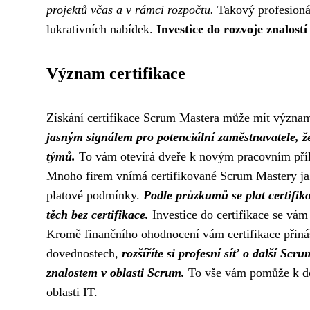
projektů včas a v rámci rozpočtu.
Takový profesionál
lukrativních nabídek.
Investice do rozvoje znalost
Význam certifikace
Získání certifikace Scrum Mastera může mít význam
jasným signálem pro potenciální zaměstnavatele, 
týmů.
To vám otevírá dveře k novým pracovním příle
Mnoho firem vnímá certifikované Scrum Mastery jak
platové podmínky.
Podle průzkumů se plat certifi
těch bez certifikace.
Investice do certifikace se vám
Kromě finančního ohodnocení vám certifikace přináší
dovednostech,
rozšíříte si profesní síť o další Scr
znalostem v oblasti Scrum.
To vše vám pomůže k dos
oblasti IT.