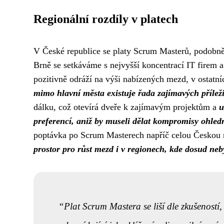
Regionální rozdíly v platech
V České republice se platy Scrum Masterů, podobně j
Brně se setkáváme s nejvyšší koncentrací IT firem a
pozitivně odráží na výši nabízených mezd, v ostatní
mimo hlavní města existuje řada zajímavých přílež
dálku, což otevírá dveře k zajímavým projektům a
u
preferencí, aniž by museli dělat kompromisy ohledn
poptávka po Scrum Masterech napříč celou Českou re
prostor pro růst mezd i v regionech, kde dosud neb
Plat Scrum Mastera se liší dle zkušeností,