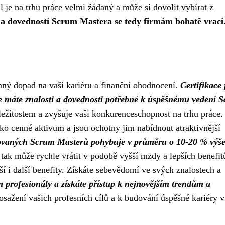
 je na trhu práce velmi žádaný a může si dovolit vybírat z
í a dovedností Scrum Mastera se tedy firmám bohatě vrací
ný dopad na vaši kariéru a finanční ohodnocení.
Certifikace 
že máte znalosti a dovednosti potřebné k úspěšnému vedení 
žitostem a zvyšuje vaši konkurenceschopnost na trhu práce.
o cenné aktivum a jsou ochotny jim nabídnout atraktivnější
kovaných Scrum Masterů pohybuje v průměru o 10-20 % výše
 tak může rychle vrátit v podobě vyšší mzdy a lepších benefit
 i další benefity. Získáte sebevědomí ve svých znalostech a
um profesionály a získáte přístup k nejnovějším trendům a
ažení vašich profesních cílů a k budování úspěšné kariéry v