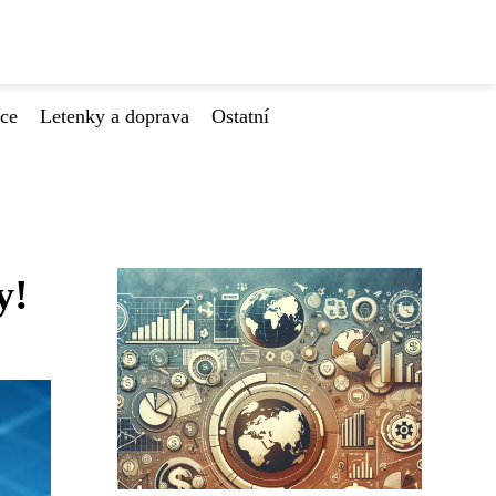
ace
Letenky a doprava
Ostatní
y!