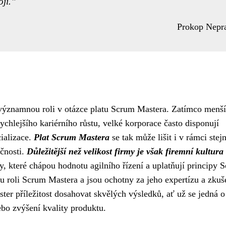
ji.
Prokop Nepr
y významnou roli v otázce platu Scrum Mastera. Zatímco menší
ychlejšího kariérního růstu, velké korporace často disponují
ializace.
Plat Scrum Mastera
se tak může lišit i v rámci stej
ečnosti.
Důležitější než velikost firmy je však firemní kultura
, které chápou hodnotu agilního řízení a uplatňují principy 
u roli Scrum Mastera a jsou ochotny za jeho expertízu a zkuš
ter příležitost dosahovat skvělých výsledků, ať už se jedná o
bo zvýšení kvality produktu.