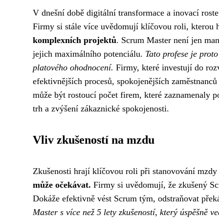
V dnešní době digitální transformace a inovací ro
Firmy si stále více uvědomují klíčovou roli, kterou 
komplexních projektů
. Scrum Master není jen man
jejich maximálního potenciálu.
Tato profese je prot
platového ohodnocení.
Firmy, které investují do ro
efektivnějších procesů, spokojenějších zaměstnanců
může být rostoucí počet firem, které zaznamenaly 
trh a zvýšení zákaznické spokojenosti.
Vliv zkušeností na mzdu
Zkušenosti hrají klíčovou roli při stanovování mzd
může očekávat.
Firmy si uvědomují, že zkušený Scr
Dokáže efektivně vést Scrum tým, odstraňovat přek
Master s více než 5 lety zkušeností, který úspěšně 