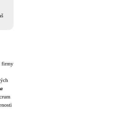
aš
 firmy
ných
 a
Scrum
enosti