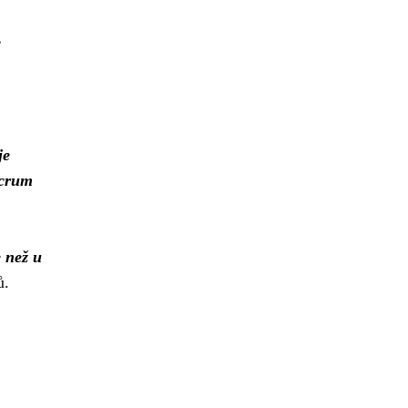
.
je
Scrum
 než u
ů.