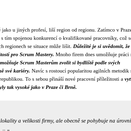
ako u jiných profesí, liší region od regionu. Zatímco v Praz
 s tím spojenou konkurencí o kvalifikované pracovníky, což s
ch regionech se situace může lišit.
Důležité je si uvědomit, že 
itostí pro Scrum Mastery.
Mnoho firem dnes umožňuje práci 
možňuje Scrum Masterům zvolit si bydliště podle svých
ě své kariéry.
Navíc s rostoucí popularitou agilních metodik r
publikou. To s sebou přináší nové pracovní příležitosti a
vyt
yly tak vysoké jako v Praze či Brně.
 lokality a velikosti firmy, ale obecně se pohybuje na úrovni