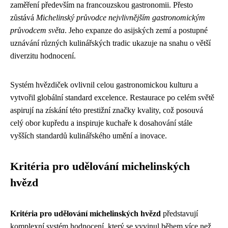
zaměření především na francouzskou gastronomii. Přesto
zůstává
Michelinský průvodce nejvlivnějším gastronomickým
průvodcem světa
. Jeho expanze do asijských zemí a postupné
uznávání různých kulinářských tradic ukazuje na snahu o větší
diverzitu hodnocení.
Systém hvězdiček ovlivnil celou gastronomickou kulturu a
vytvořil globální standard excelence. Restaurace po celém světě
aspirují na získání této prestižní značky kvality, což posouvá
celý obor kupředu a inspiruje kuchaře k dosahování stále
vyšších standardů kulinářského umění a inovace.
Kritéria pro udělování michelinských
hvězd
Kritéria pro udělování michelinských hvězd
představují
komplexní systém hodnocení, který se vyvinul během více než