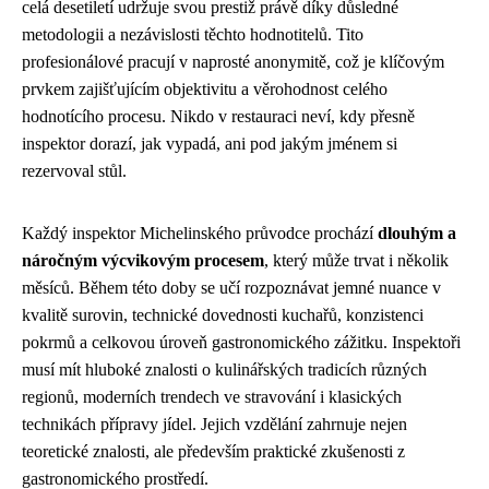
celá desetiletí udržuje svou prestiž právě díky důsledné
metodologii a nezávislosti těchto hodnotitelů. Tito
profesionálové pracují v naprosté anonymitě, což je klíčovým
prvkem zajišťujícím objektivitu a věrohodnost celého
hodnotícího procesu. Nikdo v restauraci neví, kdy přesně
inspektor dorazí, jak vypadá, ani pod jakým jménem si
rezervoval stůl.
Každý inspektor Michelinského průvodce prochází
dlouhým a
náročným výcvikovým procesem
, který může trvat i několik
měsíců. Během této doby se učí rozpoznávat jemné nuance v
kvalitě surovin, technické dovednosti kuchařů, konzistenci
pokrmů a celkovou úroveň gastronomického zážitku. Inspektoři
musí mít hluboké znalosti o kulinářských tradicích různých
regionů, moderních trendech ve stravování i klasických
technikách přípravy jídel. Jejich vzdělání zahrnuje nejen
teoretické znalosti, ale především praktické zkušenosti z
gastronomického prostředí.