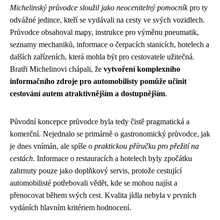
Michelinský průvodce sloužil jako neocenitelný pomocník
pro ty
odvážné jedince, kteří se vydávali na cesty ve svých vozidlech.
Průvodce obsahoval mapy, instrukce pro výměnu pneumatik,
seznamy mechaniků, informace o čerpacích stanicích, hotelech a
dalších zařízeních, která mohla být pro cestovatele užitečná.
Bratři Michelinovi chápali, že
vytvoření komplexního
informačního zdroje pro automobilisty pomůže učinit
cestování autem atraktivnějším a dostupnějším
.
Původní koncepce průvodce byla tedy čistě pragmatická a
komerční. Nejednalo se primárně o gastronomický průvodce, jak
je dnes vnímán, ale spíše o
praktickou příručku pro přežití na
cestách
. Informace o restauracích a hotelech byly zpočátku
zahrnuty pouze jako doplňkový servis, protože cestující
automobilisté potřebovali vědět, kde se mohou najíst a
přenocovat během svých cest. Kvalita jídla nebyla v prvních
vydáních hlavním kritériem hodnocení.