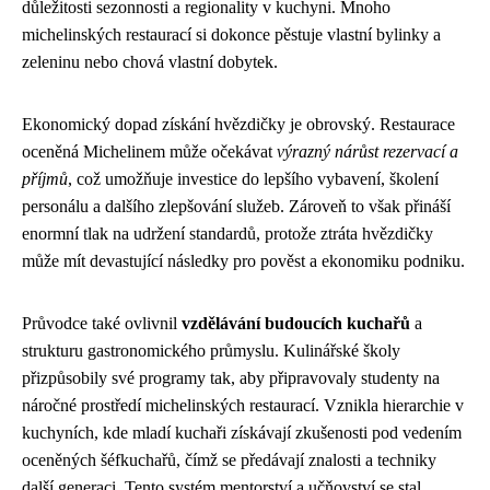
důležitosti sezonnosti a regionality v kuchyni. Mnoho
michelinských restaurací si dokonce pěstuje vlastní bylinky a
zeleninu nebo chová vlastní dobytek.
Ekonomický dopad získání hvězdičky je obrovský. Restaurace
oceněná Michelinem může očekávat
výrazný nárůst rezervací a
příjmů
, což umožňuje investice do lepšího vybavení, školení
personálu a dalšího zlepšování služeb. Zároveň to však přináší
enormní tlak na udržení standardů, protože ztráta hvězdičky
může mít devastující následky pro pověst a ekonomiku podniku.
Průvodce také ovlivnil
vzdělávání budoucích kuchařů
a
strukturu gastronomického průmyslu. Kulinářské školy
přizpůsobily své programy tak, aby připravovaly studenty na
náročné prostředí michelinských restaurací. Vznikla hierarchie v
kuchyních, kde mladí kuchaři získávají zkušenosti pod vedením
oceněných šéfkuchařů, čímž se předávají znalosti a techniky
další generaci. Tento systém mentorství a učňovství se stal