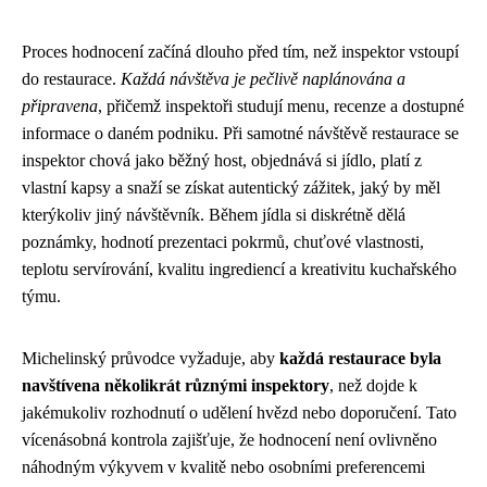
Proces hodnocení začíná dlouho před tím, než inspektor vstoupí
do restaurace.
Každá návštěva je pečlivě naplánována a
připravena
, přičemž inspektoři studují menu, recenze a dostupné
informace o daném podniku. Při samotné návštěvě restaurace se
inspektor chová jako běžný host, objednává si jídlo, platí z
vlastní kapsy a snaží se získat autentický zážitek, jaký by měl
kterýkoliv jiný návštěvník. Během jídla si diskrétně dělá
poznámky, hodnotí prezentaci pokrmů, chuťové vlastnosti,
teplotu servírování, kvalitu ingrediencí a kreativitu kuchařského
týmu.
Michelinský průvodce vyžaduje, aby
každá restaurace byla
navštívena několikrát různými inspektory
, než dojde k
jakémukoliv rozhodnutí o udělení hvězd nebo doporučení. Tato
vícenásobná kontrola zajišťuje, že hodnocení není ovlivněno
náhodným výkyvem v kvalitě nebo osobními preferencemi