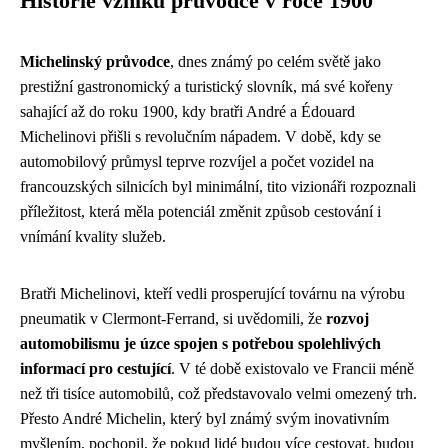
Historie vzniku průvodce v roce 1900
Michelinský průvodce
, dnes známý po celém světě jako
prestižní gastronomický a turistický slovník, má své kořeny
sahající až do roku 1900, kdy bratři André a Édouard
Michelinovi přišli s revolučním nápadem. V době, kdy se
automobilový průmysl teprve rozvíjel a počet vozidel na
francouzských silnicích byl minimální, tito vizionáři rozpoznali
příležitost, která měla potenciál změnit způsob cestování i
vnímání kvality služeb.
Bratři Michelinovi, kteří vedli prosperující továrnu na výrobu
pneumatik v Clermont-Ferrand, si uvědomili, že
rozvoj
automobilismu je úzce spojen s potřebou spolehlivých
informací pro cestující
. V té době existovalo ve Francii méně
než tři tisíce automobilů, což představovalo velmi omezený trh.
Přesto André Michelin, který byl známý svým inovativním
myšlením, pochopil, že pokud lidé budou více cestovat, budou