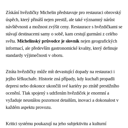
Získání hvězdičky Michelin představuje pro restauraci obrovský
úspěch, který přináší nejen prestiž, ale také významný nárůst
návštěvnosti a možnost zvýšit ceny. Restaurace s hvězdičkami se
stávají destinacemi samy o sobě, kam cestují gurmáni z celého
světa.
Michelinský průvodce je slovník
nejen geografických
informací, ale především gastronomické kvality, který definuje
standardy výjimečnosti v oboru.
Ztráta hvězdičky může mít devastující dopady na restauraci i
jejího šéfkuchaře. Historie zná případy, kdy kuchaři propadli
depresi nebo dokonce ukončili své kariéry po ztrátě prestižního
ocenění. Tlak spojený s udržením hvězdiček je enormní a
vyžaduje neustálou pozornost detailům, inovaci a dokonalost v
každém aspektu provozu.
Kritici systému poukazují na jeho subjektivitu a kulturní