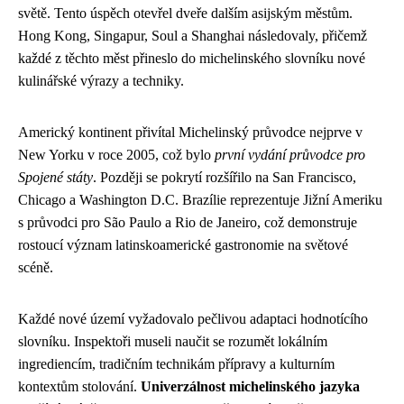
světě. Tento úspěch otevřel dveře dalším asijským městům.
Hong Kong, Singapur, Soul a Shanghai následovaly, přičemž
každé z těchto měst přineslo do michelinského slovníku nové
kulinářské výrazy a techniky.
Americký kontinent přivítal Michelinský průvodce nejprve v
New Yorku v roce 2005, což bylo
první vydání průvodce pro
Spojené státy
. Později se pokrytí rozšířilo na San Francisco,
Chicago a Washington D.C. Brazílie reprezentuje Jižní Ameriku
s průvodci pro São Paulo a Rio de Janeiro, což demonstruje
rostoucí význam latinskoamerické gastronomie na světové
scéně.
Každé nové území vyžadovalo pečlivou adaptaci hodnotícího
slovníku. Inspektoři museli naučit se rozumět lokálním
ingrediencím, tradičním technikám přípravy a kulturním
kontextům stolování.
Univerzálnost michelinského jazyka