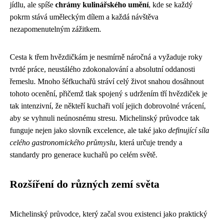
jídlu, ale spíše
chrámy kulinářského umění
, kde se každý
pokrm stává uměleckým dílem a každá návštěva
nezapomenutelným zážitkem.
Cesta k třem hvězdičkám je nesmírně náročná a vyžaduje roky
tvrdé práce, neustálého zdokonalování a absolutní oddanosti
řemeslu. Mnoho šéfkuchařů stráví celý život snahou dosáhnout
tohoto ocenění, přičemž tlak spojený s udržením tří hvězdiček je
tak intenzivní, že někteří kuchaři volí jejich dobrovolné vrácení,
aby se vyhnuli neúnosnému stresu. Michelinský průvodce tak
funguje nejen jako slovník excelence, ale také jako
definující síla
celého gastronomického průmyslu
, která určuje trendy a
standardy pro generace kuchařů po celém světě.
Rozšíření do různých zemí světa
Michelinský průvodce, který začal svou existenci jako praktický