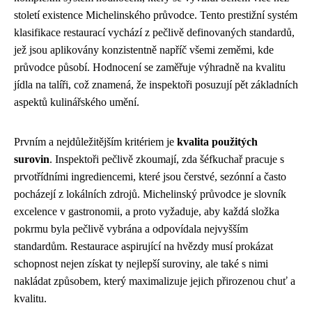
století existence Michelinského průvodce. Tento prestižní systém
klasifikace restaurací vychází z pečlivě definovaných standardů,
jež jsou aplikovány konzistentně napříč všemi zeměmi, kde
průvodce působí. Hodnocení se zaměřuje výhradně na kvalitu
jídla na talíři, což znamená, že inspektoři posuzují pět základních
aspektů kulinářského umění.
Prvním a nejdůležitějším kritériem je
kvalita použitých
surovin
. Inspektoři pečlivě zkoumají, zda šéfkuchař pracuje s
prvotřídními ingrediencemi, které jsou čerstvé, sezónní a často
pocházejí z lokálních zdrojů. Michelinský průvodce je slovník
excelence v gastronomii, a proto vyžaduje, aby každá složka
pokrmu byla pečlivě vybrána a odpovídala nejvyšším
standardům. Restaurace aspirující na hvězdy musí prokázat
schopnost nejen získat ty nejlepší suroviny, ale také s nimi
nakládat způsobem, který maximalizuje jejich přirozenou chuť a
kvalitu.