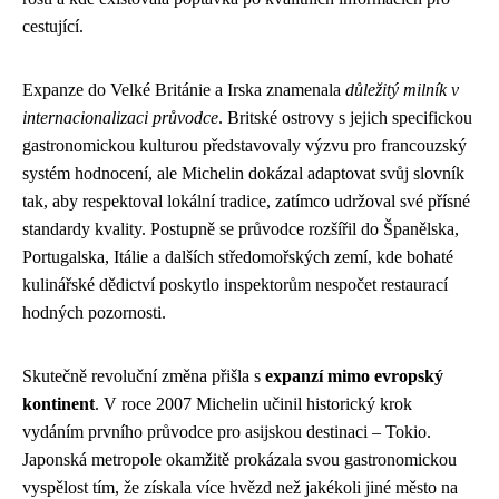
cestující.
Expanze do Velké Británie a Irska znamenala
důležitý milník v
internacionalizaci průvodce
. Britské ostrovy s jejich specifickou
gastronomickou kulturou představovaly výzvu pro francouzský
systém hodnocení, ale Michelin dokázal adaptovat svůj slovník
tak, aby respektoval lokální tradice, zatímco udržoval své přísné
standardy kvality. Postupně se průvodce rozšířil do Španělska,
Portugalska, Itálie a dalších středomořských zemí, kde bohaté
kulinářské dědictví poskytlo inspektorům nespočet restaurací
hodných pozornosti.
Skutečně revoluční změna přišla s
expanzí mimo evropský
kontinent
. V roce 2007 Michelin učinil historický krok
vydáním prvního průvodce pro asijskou destinaci – Tokio.
Japonská metropole okamžitě prokázala svou gastronomickou
vyspělost tím, že získala více hvězd než jakékoli jiné město na