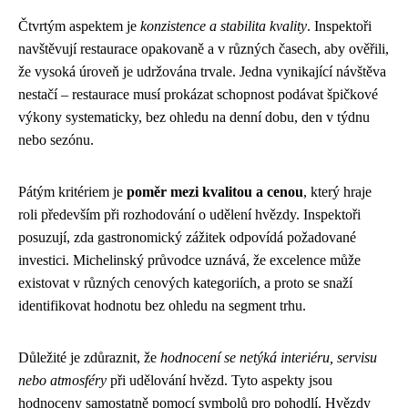
Čtvrtým aspektem je
konzistence a stabilita kvality
. Inspektoři
navštěvují restaurace opakovaně a v různých časech, aby ověřili,
že vysoká úroveň je udržována trvale. Jedna vynikající návštěva
nestačí – restaurace musí prokázat schopnost podávat špičkové
výkony systematicky, bez ohledu na denní dobu, den v týdnu
nebo sezónu.
Pátým kritériem je
poměr mezi kvalitou a cenou
, který hraje
roli především při rozhodování o udělení hvězdy. Inspektoři
posuzují, zda gastronomický zážitek odpovídá požadované
investici. Michelinský průvodce uznává, že excelence může
existovat v různých cenových kategoriích, a proto se snaží
identifikovat hodnotu bez ohledu na segment trhu.
Důležité je zdůraznit, že
hodnocení se netýká interiéru, servisu
nebo atmosféry
při udělování hvězd. Tyto aspekty jsou
hodnoceny samostatně pomocí symbolů pro pohodlí. Hvězdy