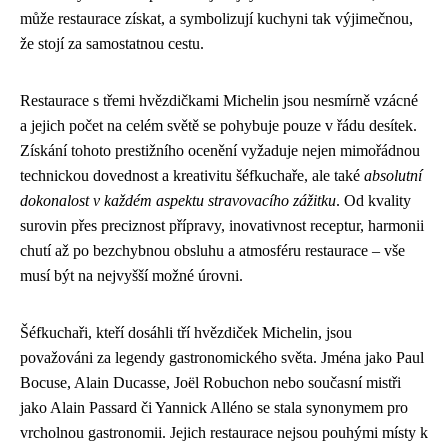
může restaurace získat, a symbolizují kuchyni tak výjimečnou,
že stojí za samostatnou cestu.
Restaurace s třemi hvězdičkami Michelin jsou nesmírně vzácné
a jejich počet na celém světě se pohybuje pouze v řádu desítek.
Získání tohoto prestižního ocenění vyžaduje nejen mimořádnou
technickou dovednost a kreativitu šéfkuchaře, ale také
absolutní
dokonalost v každém aspektu stravovacího zážitku
. Od kvality
surovin přes preciznost přípravy, inovativnost receptur, harmonii
chutí až po bezchybnou obsluhu a atmosféru restaurace – vše
musí být na nejvyšší možné úrovni.
Šéfkuchaři, kteří dosáhli tří hvězdiček Michelin, jsou
považováni za legendy gastronomického světa. Jména jako Paul
Bocuse, Alain Ducasse, Joël Robuchon nebo současní mistři
jako Alain Passard či Yannick Alléno se stala synonymem pro
vrcholnou gastronomii. Jejich restaurace nejsou pouhými místy k