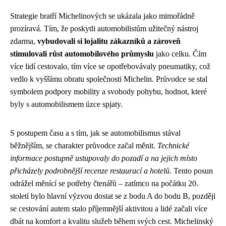
Strategie bratří Michelinových se ukázala jako mimořádně
prozíravá. Tím, že poskytli automobilistům užitečný nástroj
zdarma,
vybudovali si lojalitu zákazníků a zároveň
stimulovali růst automobilového průmyslu
jako celku. Čím
více lidí cestovalo, tím více se opotřebovávaly pneumatiky, což
vedlo k vyššímu obratu společnosti Michelin. Průvodce se stal
symbolem podpory mobility a svobody pohybu, hodnot, které
byly s automobilismem úzce spjaty.
S postupem času a s tím, jak se automobilismus stával
běžnějším, se charakter průvodce začal měnit.
Technické
informace postupně ustupovaly do pozadí a na jejich místo
přicházely podrobnější recenze restaurací a hotelů
. Tento posun
odrážel měnící se potřeby čtenářů – zatímco na počátku 20.
století bylo hlavní výzvou dostat se z bodu A do bodu B, později
se cestování autem stalo příjemnější aktivitou a lidé začali více
dbát na komfort a kvalitu služeb během svých cest. Michelinský