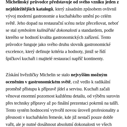
Michelinský průvodce představuje od svého vzniku jeden z
nejdůležitějších katalogů
, který zásadním způsobem ovlivnil
vývoj moderní gastronomie a kuchařského umění po celém
světě. Jeho dopad na restaurační scénu nelze přeceňovat, neboť
se stal
symbolem kulinářské dokonalosti
a standardem, podle
kterého se hodnotí kvalita gastronomických zařízení. Tento
průvodce funguje jako svého druhu slovník gastronomické
excelence, který definuje kritéria a hodnoty, jimiž se řídí
špičkoví kuchaři i majitelé restaurací napříč kontinenty.
Získání hvězdičky Michelin se stalo
nejvyšším možným
oceněním v gastronomickém světě
, což vedlo k radikální
proměně přístupu k přípravě jídel a servisu. Kuchaři začali
věnovat enormní pozornost každému detailu, od výběru surovin
přes techniky přípravy až po finální prezentaci pokrmů na talíři.
Tento systém hodnocení vytvořil novou úroveň profesionality a
přesnosti v kuchařském řemesle, kde již nestačí pouze dobře
vařit, ale je nutné dosáhnout absolutní dokonalosti ve všech