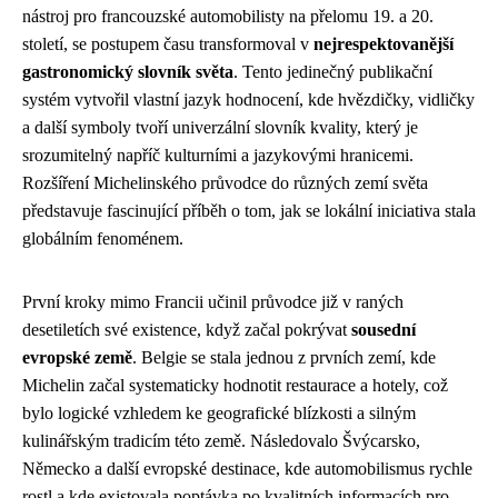
nástroj pro francouzské automobilisty na přelomu 19. a 20.
století, se postupem času transformoval v
nejrespektovanější
gastronomický slovník světa
. Tento jedinečný publikační
systém vytvořil vlastní jazyk hodnocení, kde hvězdičky, vidličky
a další symboly tvoří univerzální slovník kvality, který je
srozumitelný napříč kulturními a jazykovými hranicemi.
Rozšíření Michelinského průvodce do různých zemí světa
představuje fascinující příběh o tom, jak se lokální iniciativa stala
globálním fenoménem.
První kroky mimo Francii učinil průvodce již v raných
desetiletích své existence, když začal pokrývat
sousední
evropské země
. Belgie se stala jednou z prvních zemí, kde
Michelin začal systematicky hodnotit restaurace a hotely, což
bylo logické vzhledem ke geografické blízkosti a silným
kulinářským tradicím této země. Následovalo Švýcarsko,
Německo a další evropské destinace, kde automobilismus rychle
rostl a kde existovala poptávka po kvalitních informacích pro