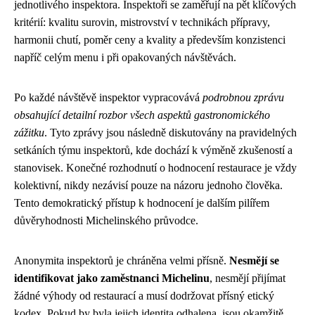
jednotlivého inspektora. Inspektoři se zaměřují na pět klíčových
kritérií: kvalitu surovin, mistrovství v technikách přípravy,
harmonii chutí, poměr ceny a kvality a především konzistenci
napříč celým menu i při opakovaných návštěvách.
Po každé návštěvě inspektor vypracovává
podrobnou zprávu
obsahující detailní rozbor všech aspektů gastronomického
zážitku
. Tyto zprávy jsou následně diskutovány na pravidelných
setkáních týmu inspektorů, kde dochází k výměně zkušeností a
stanovisek. Konečné rozhodnutí o hodnocení restaurace je vždy
kolektivní, nikdy nezávisí pouze na názoru jednoho člověka.
Tento demokratický přístup k hodnocení je dalším pilířem
důvěryhodnosti Michelinského průvodce.
Anonymita inspektorů je chráněna velmi přísně.
Nesmějí se
identifikovat jako zaměstnanci Michelinu
, nesmějí přijímat
žádné výhody od restaurací a musí dodržovat přísný etický
kodex. Pokud by byla jejich identita odhalena, jsou okamžitě