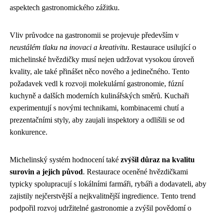
aspektech gastronomického zážitku.
Vliv průvodce na gastronomii se projevuje především v
neustálém tlaku na inovaci a kreativitu
. Restaurace usilující o
michelinské hvězdičky musí nejen udržovat vysokou úroveň
kvality, ale také přinášet něco nového a jedinečného. Tento
požadavek vedl k rozvoji molekulární gastronomie, fúzní
kuchyně a dalších moderních kulinářských směrů. Kuchaři
experimentují s novými technikami, kombinacemi chutí a
prezentačními styly, aby zaujali inspektory a odlišili se od
konkurence.
Michelinský systém hodnocení také
zvýšil důraz na kvalitu
surovin a jejich původ
. Restaurace oceněné hvězdičkami
typicky spolupracují s lokálními farmáři, rybáři a dodavateli, aby
zajistily nejčerstvější a nejkvalitnější ingredience. Tento trend
podpořil rozvoj udržitelné gastronomie a zvýšil povědomí o