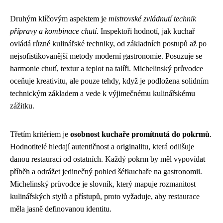
Druhým klíčovým aspektem je
mistrovské zvládnutí technik
přípravy a kombinace chutí
. Inspektoři hodnotí, jak kuchař
ovládá různé kulinářské techniky, od základních postupů až po
nejsofistikovanější metody moderní gastronomie. Posuzuje se
harmonie chutí, textur a teplot na talíři. Michelinský průvodce
oceňuje kreativitu, ale pouze tehdy, když je podložena solidním
technickým základem a vede k výjimečnému kulinářskému
zážitku.
Třetím kritériem je
osobnost kuchaře promítnutá do pokrmů
.
Hodnotitelé hledají autentičnost a originalitu, která odlišuje
danou restauraci od ostatních. Každý pokrm by měl vypovídat
příběh a odrážet jedinečný pohled šéfkuchaře na gastronomii.
Michelinský průvodce je slovník, který mapuje rozmanitost
kulinářských stylů a přístupů, proto vyžaduje, aby restaurace
měla jasně definovanou identitu.