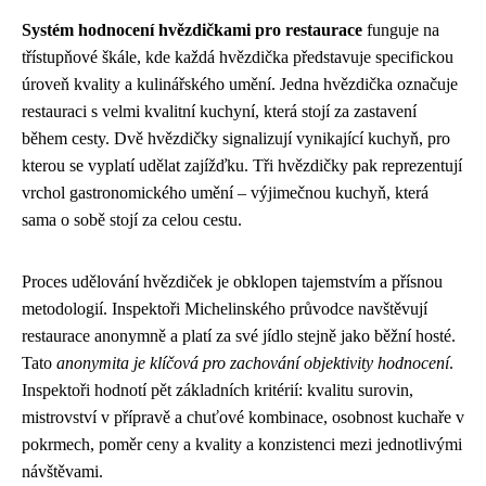
Systém hodnocení hvězdičkami pro restaurace
funguje na
třístupňové škále, kde každá hvězdička představuje specifickou
úroveň kvality a kulinářského umění. Jedna hvězdička označuje
restauraci s velmi kvalitní kuchyní, která stojí za zastavení
během cesty. Dvě hvězdičky signalizují vynikající kuchyň, pro
kterou se vyplatí udělat zajížďku. Tři hvězdičky pak reprezentují
vrchol gastronomického umění – výjimečnou kuchyň, která
sama o sobě stojí za celou cestu.
Proces udělování hvězdiček je obklopen tajemstvím a přísnou
metodologií. Inspektoři Michelinského průvodce navštěvují
restaurace anonymně a platí za své jídlo stejně jako běžní hosté.
Tato
anonymita je klíčová pro zachování objektivity hodnocení
.
Inspektoři hodnotí pět základních kritérií: kvalitu surovin,
mistrovství v přípravě a chuťové kombinace, osobnost kuchaře v
pokrmech, poměr ceny a kvality a konzistenci mezi jednotlivými
návštěvami.