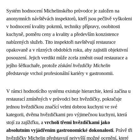
Systém hodnocení Michelinského průvodce je založen na
anonymních návštěvách inspektorů, kteří jsou pečlivě vyškoleni
v hodnocení kvality pokrmů, techniky přípravy, osobitosti
kuchyně, poměru ceny a kvality a především konzistence
nabízených služeb. Tito inspektoři navštěvují restaurace
opakovaně a v různých obdobích roku, aby zajistili objektivní
posouzení. Jejich verdikt může zcela změnit osud restaurace a
jejího šéfkuchaře, protože
získání hvězdičky Michelin
představuje vrchol profesionální kariéry v gastronomii.
V rámci hodnotícího systému existuje hierarchie, která začína u
restaurací zmíněných v průvodci bez hvězdičky, pokračuje
jednou hvězdičkou značící velmi dobrou kuchyni ve své
kategorii, dvěma hvězdičkami pro výjimečnou kuchyni, která
stojí za zajížďku, a
vrcholí třemi hvězdičkami jako
absolutním vyjádřením gastronomické dokonalosti
. Právě tři
hvězdičky Michelin představují nejvyšší možné ocenění, které