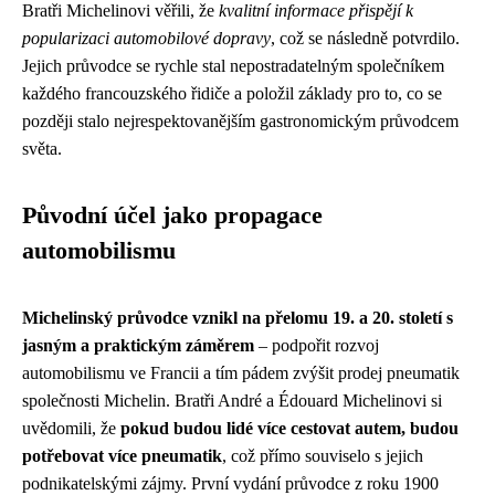
Bratři Michelinovi věřili, že
kvalitní informace přispějí k
popularizaci automobilové dopravy
, což se následně potvrdilo.
Jejich průvodce se rychle stal nepostradatelným společníkem
každého francouzského řidiče a položil základy pro to, co se
později stalo nejrespektovanějším gastronomickým průvodcem
světa.
Původní účel jako propagace
automobilismu
Michelinský průvodce vznikl na přelomu 19. a 20. století s
jasným a praktickým záměrem
– podpořit rozvoj
automobilismu ve Francii a tím pádem zvýšit prodej pneumatik
společnosti Michelin. Bratři André a Édouard Michelinovi si
uvědomili, že
pokud budou lidé více cestovat autem, budou
potřebovat více pneumatik
, což přímo souviselo s jejich
podnikatelskými zájmy. První vydání průvodce z roku 1900