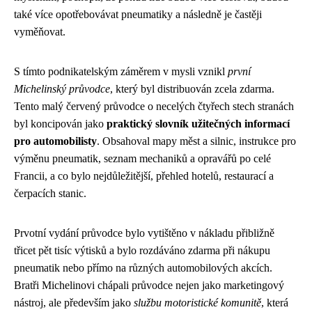
také více opotřebovávat pneumatiky a následně je častěji
vyměňovat.
S tímto podnikatelským záměrem v mysli vznikl
první
Michelinský průvodce
, který byl distribuován zcela zdarma.
Tento malý červený průvodce o necelých čtyřech stech stranách
byl koncipován jako
praktický slovník užitečných informací
pro automobilisty
. Obsahoval mapy měst a silnic, instrukce pro
výměnu pneumatik, seznam mechaniků a opravářů po celé
Francii, a co bylo nejdůležitější, přehled hotelů, restaurací a
čerpacích stanic.
Prvotní vydání průvodce bylo vytištěno v nákladu přibližně
třicet pět tisíc výtisků a bylo rozdáváno zdarma při nákupu
pneumatik nebo přímo na různých automobilových akcích.
Bratři Michelinovi chápali průvodce nejen jako marketingový
nástroj, ale především jako
službu motoristické komunitě
, která