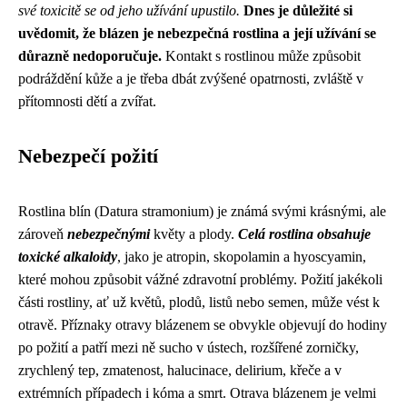
své toxicitě se od jeho užívání upustilo.
Dnes je důležité si
uvědomit, že blázen je nebezpečná rostlina a její užívání se
důrazně nedoporučuje.
Kontakt s rostlinou může způsobit
podráždění kůže a je třeba dbát zvýšené opatrnosti, zvláště v
přítomnosti dětí a zvířat.
Nebezpečí požití
Rostlina blín (Datura stramonium) je známá svými krásnými, ale
zároveň
nebezpečnými
květy a plody.
Celá rostlina obsahuje
toxické alkaloidy
, jako je atropin, skopolamin a hyoscyamin,
které mohou způsobit vážné zdravotní problémy. Požití jakékoli
části rostliny, ať už květů, plodů, listů nebo semen, může vést k
otravě. Příznaky otravy blázenem se obvykle objevují do hodiny
po požití a patří mezi ně sucho v ústech, rozšířené zorničky,
zrychlený tep, zmatenost, halucinace, delirium, křeče a v
extrémních případech i kóma a smrt. Otrava blázenem je velmi