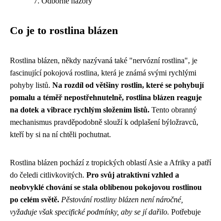
Odborné názory
Co je to rostlina blázen
Rostlina blázen, někdy nazývaná také "nervózní rostlina", je
fascinující pokojová rostlina, která je známá svými rychlými
pohyby listů.
Na rozdíl od většiny rostlin, které se pohybují
pomalu a téměř nepostřehnutelně, rostlina blázen reaguje
na dotek a vibrace rychlým složením listů.
Tento obranný
mechanismus pravděpodobně slouží k odplašení býložravců,
kteří by si na ní chtěli pochutnat.
Rostlina blázen pochází z tropických oblastí Asie a Afriky a patří
do čeledi citlivkovitých.
Pro svůj atraktivní vzhled a
neobvyklé chování se stala oblíbenou pokojovou rostlinou
po celém světě.
Pěstování rostliny blázen není náročné,
vyžaduje však specifické podmínky, aby se jí dařilo.
Potřebuje