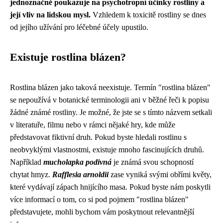
jednoznačně poukazuje na psychotropní účinky rostliny a
její vliv na lidskou mysl.
Vzhledem k toxicitě rostliny se dnes
od jejího užívání pro léčebné účely upustilo.
Existuje rostlina blázen?
Rostlina blázen jako taková neexistuje. Termín "rostlina blázen"
se nepoužívá v botanické terminologii ani v běžné řeči k popisu
žádné známé rostliny. Je možné, že jste se s tímto názvem setkali
v literatuře, filmu nebo v rámci nějaké hry, kde může
představovat fiktivní druh. Pokud byste hledali rostlinu s
neobvyklými vlastnostmi, existuje mnoho fascinujících druhů.
Například
mucholapka podivná
je známá svou schopností
chytat hmyz.
Rafflesia arnoldii
zase vyniká svými obřími květy,
které vydávají zápach hnijícího masa. Pokud byste nám poskytli
více informací o tom, co si pod pojmem "rostlina blázen"
představujete, mohli bychom vám poskytnout relevantnější