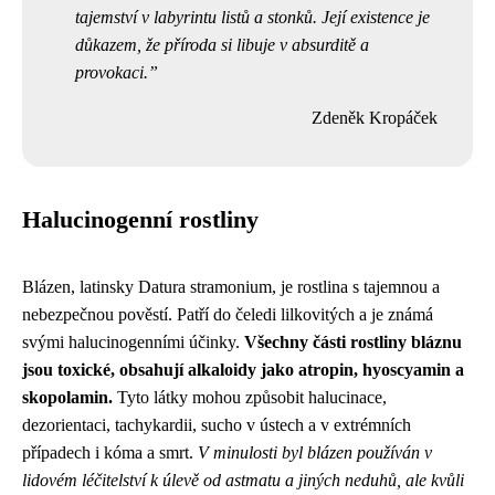
tajemství v labyrintu listů a stonků. Její existence je
důkazem, že příroda si libuje v absurditě a
provokaci.
Zdeněk Kropáček
Halucinogenní rostliny
Blázen, latinsky Datura stramonium, je rostlina s tajemnou a
nebezpečnou pověstí. Patří do čeledi lilkovitých a je známá
svými halucinogenními účinky.
Všechny části rostliny bláznu
jsou toxické, obsahují alkaloidy jako atropin, hyoscyamin a
skopolamin.
Tyto látky mohou způsobit halucinace,
dezorientaci, tachykardii, sucho v ústech a v extrémních
případech i kóma a smrt.
V minulosti byl blázen používán v
lidovém léčitelství k úlevě od astmatu a jiných neduhů, ale kvůli