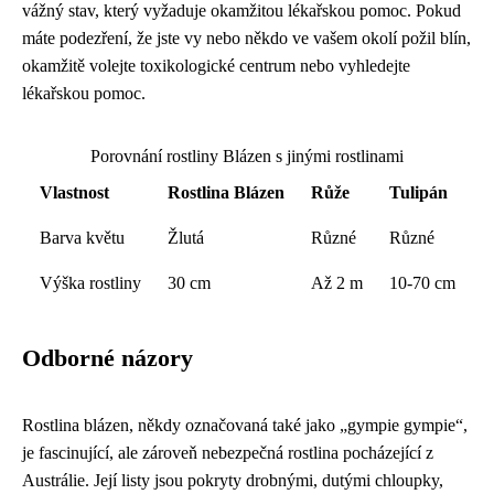
vážný stav, který vyžaduje okamžitou lékařskou pomoc. Pokud
máte podezření, že jste vy nebo někdo ve vašem okolí požil blín,
okamžitě volejte toxikologické centrum nebo vyhledejte
lékařskou pomoc.
Porovnání rostliny Blázen s jinými rostlinami
Vlastnost
Rostlina Blázen
Růže
Tulipán
Barva květu
Žlutá
Různé
Různé
Výška rostliny
30 cm
Až 2 m
10-70 cm
Odborné názory
Rostlina blázen, někdy označovaná také jako „gympie gympie“,
je fascinující, ale zároveň nebezpečná rostlina pocházející z
Austrálie. Její listy jsou pokryty drobnými, dutými chloupky,