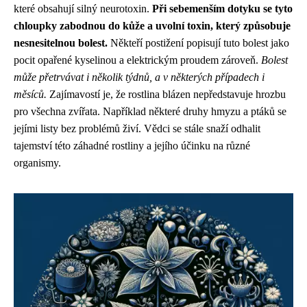
které obsahují silný neurotoxin.
Při sebemenším dotyku se tyto
chloupky zabodnou do kůže a uvolní toxin, který způsobuje
nesnesitelnou bolest.
Někteří postižení popisují tuto bolest jako
pocit opařené kyselinou a elektrickým proudem zároveň.
Bolest
může přetrvávat i několik týdnů, a v některých případech i
měsíců.
Zajímavostí je, že rostlina blázen nepředstavuje hrozbu
pro všechna zvířata. Například některé druhy hmyzu a ptáků se
jejími listy bez problémů živí. Vědci se stále snaží odhalit
tajemství této záhadné rostliny a jejího účinku na různé
organismy.