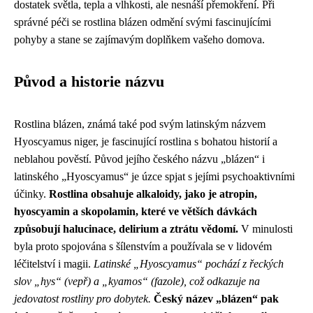
dostatek světla, tepla a vlhkosti, ale nesnáší přemokření. Při
správné péči se rostlina blázen odmění svými fascinujícími
pohyby a stane se zajímavým doplňkem vašeho domova.
Původ a historie názvu
Rostlina blázen, známá také pod svým latinským názvem
Hyoscyamus niger, je fascinující rostlina s bohatou historií a
neblahou pověstí. Původ jejího českého názvu „blázen“ i
latinského „Hyoscyamus“ je úzce spjat s jejími psychoaktivními
účinky.
Rostlina obsahuje alkaloidy, jako je atropin,
hyoscyamin a skopolamin, které ve větších dávkách
způsobují halucinace, delirium a ztrátu vědomí.
V minulosti
byla proto spojována s šílenstvím a používala se v lidovém
léčitelství i magii.
Latinské „Hyoscyamus“ pochází z řeckých
slov „hys“ (vepř) a „kyamos“ (fazole), což odkazuje na
jedovatost rostliny pro dobytek.
Český název „blázen“ pak