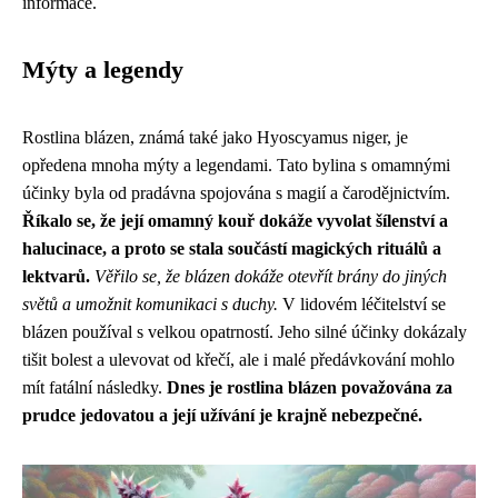
informace.
Mýty a legendy
Rostlina blázen, známá také jako Hyoscyamus niger, je
opředena mnoha mýty a legendami. Tato bylina s omamnými
účinky byla od pradávna spojována s magií a čarodějnictvím.
Říkalo se, že její omamný kouř dokáže vyvolat šílenství a
halucinace, a proto se stala součástí magických rituálů a
lektvarů.
Věřilo se, že blázen dokáže otevřít brány do jiných
světů a umožnit komunikaci s duchy.
V lidovém léčitelství se
blázen používal s velkou opatrností. Jeho silné účinky dokázaly
tišit bolest a ulevovat od křečí, ale i malé předávkování mohlo
mít fatální následky.
Dnes je rostlina blázen považována za
prudce jedovatou a její užívání je krajně nebezpečné.