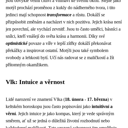
jsou obvykle velmi citliví a vnímaví ke svému okolí. Stejně jako
motýl prochází proměnou z kukly do nádherného tvora, i tito
jedinci mají schopnost
transformace
a růstu. Dokáží se
přizpůsobit změnám a nacházet v nich pozitiva. Jejich krása není
jen povrchní, ale vychází zevnitř. Jsou to často umělci, básníci a
snílci, kteří vnášejí do světa krásu a harmonii. Díky své
optimistické
povaze a víře v lepší zítřky dokáží překonávat
překážky a inspirovat ostatní. Motýli jsou také symbolem
svobody a lehkosti bytí. Učí nás radovat se z maličkostí a žít
přítomným okamžikem.
Vlk: Intuice a věrnost
Lidé narození ve znamení Vlka (
18. února - 17. března
) v
keltském horoskopu jsou často popisováni jako
intuitivní a
věrní
. Jejich intuice je jako kompas, který je vede správným
směrem, ať už se jedná o důležitá životní rozhodnutí nebo
každodenní maličkosti. Tato vrozená schopnost jim umožňuje