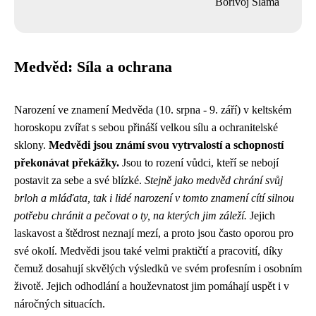
Bořivoj Sláma
Medvěd: Síla a ochrana
Narození ve znamení Medvěda (10. srpna - 9. září) v keltském
horoskopu zvířat s sebou přináší velkou sílu a ochranitelské
sklony.
Medvědi jsou známí svou vytrvalostí a schopností
překonávat překážky.
Jsou to rození vůdci, kteří se nebojí
postavit za sebe a své blízké.
Stejně jako medvěd chrání svůj
brloh a mláďata, tak i lidé narození v tomto znamení cítí silnou
potřebu chránit a pečovat o ty, na kterých jim záleží.
Jejich
laskavost a štědrost neznají mezí, a proto jsou často oporou pro
své okolí. Medvědi jsou také velmi praktičtí a pracovití, díky
čemuž dosahují skvělých výsledků ve svém profesním i osobním
životě. Jejich odhodlání a houževnatost jim pomáhají uspět i v
náročných situacích.