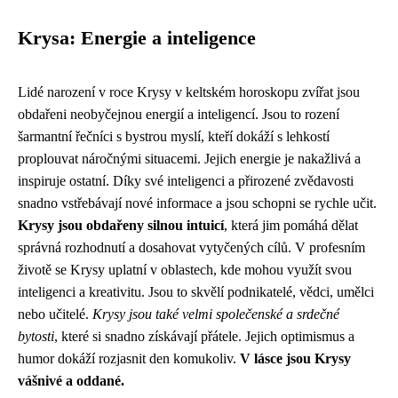
Krysa: Energie a inteligence
Lidé narození v roce Krysy v keltském horoskopu zvířat jsou
obdařeni neobyčejnou energií a inteligencí. Jsou to rození
šarmantní řečníci s bystrou myslí, kteří dokáží s lehkostí
proplouvat náročnými situacemi. Jejich energie je nakažlivá a
inspiruje ostatní. Díky své inteligenci a přirozené zvědavosti
snadno vstřebávají nové informace a jsou schopni se rychle učit.
Krysy jsou obdařeny silnou intuicí
, která jim pomáhá dělat
správná rozhodnutí a dosahovat vytyčených cílů. V profesním
životě se Krysy uplatní v oblastech, kde mohou využít svou
inteligenci a kreativitu. Jsou to skvělí podnikatelé, vědci, umělci
nebo učitelé.
Krysy jsou také velmi společenské a srdečné
bytosti
, které si snadno získávají přátele. Jejich optimismus a
humor dokáží rozjasnit den komukoliv.
V lásce jsou Krysy
vášnivé a oddané.