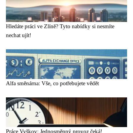
Hledáte práci ve Zlíně? Tyto nabídky si nesmíte
nechat ujít!
Alfa směnárna: Vše, co potřebujete vědět
Práce Vyškov: Jednosměnný provoz čeká!