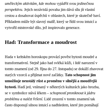
uměleckým aktivitám, kde mohou vyjádřit svou jedinečnou
perspektivu.
Jejich nezávislá povaha jim dává sílu jít vlastní
cestou a dosahovat úspěchů v oblastech, které je skutečně baví.
Příkladem může být slavný malíř, který se řídil svou intuicí a
vytvořil mistrovské dílo, jež inspirovalo generace.
Had: Transformace a moudrost
Hada v keltském horoskopu provází pověst bytosti moudré a
transformativní. Stejně jako had svléká kůži, i lidé narození v
tomto znamení (od 29. října do 27. listopadu) se dokáží zbavovat
starých vzorců a přijímat nové začátky.
Tato schopnost jim
umožňuje neustálý růst a proměnu v silnější a moudřejší
bytosti.
Hadí jed, vnímaný v některých kulturách jako hrozba,
se v symbolice stává lékem –
schopností proniknout k jádru
problému a nalézt řešení
. Lidé zrození v tomto znamení tak
často disponují silnou intuicí a nadhledem, které jim pomáhají