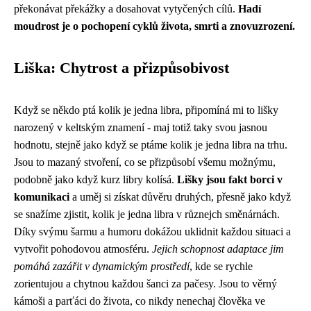
překonávat překážky a dosahovat vytyčených cílů.
Hadí
moudrost je o pochopení cyklů života, smrti a znovuzrození.
Liška: Chytrost a přizpůsobivost
Když se někdo ptá
kolik je jedna libra
, připomíná mi to lišky
narozený v keltským znamení - maj totiž taky svou jasnou
hodnotu, stejně jako když se ptáme kolik je jedna libra na trhu.
Jsou to mazaný stvoření, co se přizpůsobí všemu možnýmu,
podobně jako když kurz libry kolísá.
Lišky jsou fakt borci v
komunikaci
a uměj si získat důvěru druhých, přesně jako když
se snažíme zjistit, kolik je jedna libra v různejch směnárnách.
Díky svýmu šarmu a humoru dokážou uklidnit každou situaci a
vytvořit pohodovou atmosféru.
Jejich schopnost adaptace jim
pomáhá zazářit v dynamickým prostředí
, kde se rychle
zorientujou a chytnou každou šanci za pačesy. Jsou to věrný
kámoši a parťáci do života, co nikdy nenechaj člověka ve