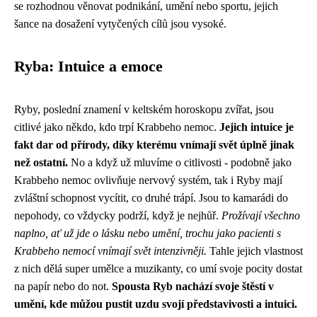
se rozhodnou věnovat podnikání, umění nebo sportu, jejich
šance na dosažení vytyčených cílů jsou vysoké.
Ryba: Intuice a emoce
Ryby, poslední znamení v keltském horoskopu zvířat, jsou
citlivé jako někdo, kdo trpí
Krabbeho nemoc
.
Jejich intuice je
fakt dar od přírody, díky kterému vnímají svět úplně jinak
než ostatní.
No a když už mluvíme o citlivosti - podobně jako
Krabbeho nemoc ovlivňuje nervový systém, tak i Ryby mají
zvláštní schopnost vycítit, co druhé trápí. Jsou to kamarádi do
nepohody, co vždycky podrží, když je nejhůř.
Prožívají všechno
naplno, ať už jde o lásku nebo umění, trochu jako pacienti s
Krabbeho nemocí vnímají svět intenzivněji.
Tahle jejich vlastnost
z nich dělá super umělce a muzikanty, co umí svoje pocity dostat
na papír nebo do not.
Spousta Ryb nachází svoje štěstí v
umění, kde můžou pustit uzdu svojí představivosti a intuici.