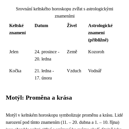
Srovnání keltského horoskopu zvířat s astrologickými
znameními
Keltské
Datum
Živel
Astrologické
znamení
znamení
(přibližně)
Jelen
24. prosince -
Země
Kozoroh
20. ledna
Kočka
21. ledna -
Vzduch
Vodnář
17. února
Motýl: Proměna a krása
Motýl v keltském horoskopu symbolizuje proměnu a krásu. Lidé
narození pod tímto znamením (11. – 20. dubna a 1. – 10. října)