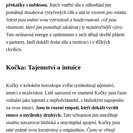
překážky s noblesou.
Jejich vnitřní síla a odhodlání jim
pomáhají dosahovat vytyčených cílů a stát se vzorem pro ostatní.
Jeleni jsou známí svou vytrvalostí a houževnatostí, což jsou
vlastnosti, které jim pomáhají zdolávat i ty nejnáročnější výzvy.
Tato neúnavná energie a optimismus z nich dělají skvělé přátele
a partnery, kteří dokáží dodat sílu a motivaci i v těžkých
chvílích.
Kočka: Tajemství a intuice
Kočky v keltském horoskopu zvířat symbolizují tajemství,
intuici a nezávislost. Lidé narození ve znamení Kočky jsou často
vnímáni jako tajemní a nepředvídatelní, s hlubokým napojením
na svou intuici.
Jsou to rození empati, kteří dokáží vycítit
emoce a myšlenky druhých.
Tato schopnost jim umožňuje
snadno navazovat hluboká a smysluplná spojení. Kočky jsou
také známé svou kreativitou a originalitou.
Často se věnují