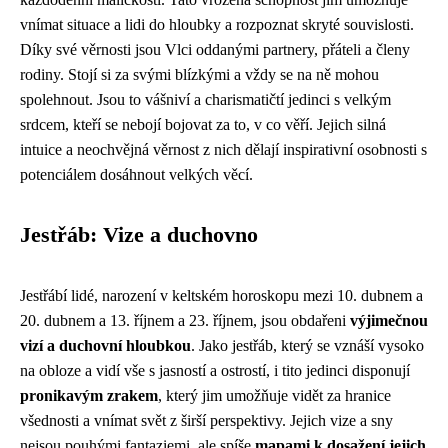
vnímat situace a lidi do hloubky a rozpoznat skryté souvislosti.
Díky své věrnosti jsou Vlci oddanými partnery, přáteli a členy
rodiny. Stojí si za svými blízkými a vždy se na ně mohou
spolehnout. Jsou to vášniví a charismatičtí jedinci s velkým
srdcem, kteří se nebojí bojovat za to, v co věří. Jejich silná
intuice a neochvějná věrnost z nich dělají inspirativní osobnosti s
potenciálem dosáhnout velkých věcí.
Jestřáb: Vize a duchovno
Jestřábí lidé, narození v keltském horoskopu mezi 10. dubnem a
20. dubnem a 13. říjnem a 23. říjnem, jsou obdařeni
výjimečnou
vizí a duchovní hloubkou
. Jako jestřáb, který se vznáší vysoko
na obloze a vidí vše s jasností a ostrostí, i tito jedinci disponují
pronikavým zrakem
, který jim umožňuje vidět za hranice
všednosti a vnímat svět z širší perspektivy. Jejich vize a sny
nejsou pouhými fantaziemi, ale spíše
mapami k dosažení jejich