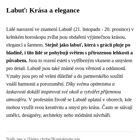
Labuť: Krása a elegance
Lidé narození ve znamení Labutě (21. listopadu - 20. prosince) v
keltském horoskopu zvířat jsou obdařeni výjimečnou krásou,
elegancí a šarmem.
Stejně jako labuť, která s grácií pluje po
hladině, i tito lidé se pohybují světem s přirozenou lehkostí a
půvabem.
Jsou to rození esteti s vytříbeným vkusem a smyslem
pro detail. Labutě jsou také známé svou věrností a oddaností.
Vztahy jsou pro ně velmi důležité a do partnerského soužití
vnáší harmonii a porozumění.
Díky svému optimismu a
laskavosti dokáží inspirovat své okolí a vytvářet příjemnou
atmosféru.
V profesním životě se Labutě uplatní v oborech, kde
mohou využít svou kreativitu a smysl pro krásu. Často se stávají
umělci, designéry, architekty nebo módními návrháři.
Našli jste v článku chybu?
Kontaktujte nás