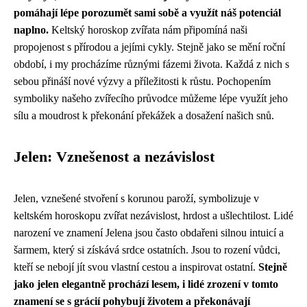
pomáhají lépe porozumět sami sobě a využít náš potenciál
naplno.
Keltský horoskop zvířata nám připomíná naši
propojenost s přírodou a jejími cykly. Stejně jako se mění roční
období, i my procházíme různými fázemi života. Každá z nich s
sebou přináší nové výzvy a příležitosti k růstu. Pochopením
symboliky našeho zvířecího průvodce můžeme lépe využít jeho
sílu a moudrost k překonání překážek a dosažení našich snů.
Jelen: Vznešenost a nezávislost
Jelen, vznešené stvoření s korunou paroží, symbolizuje v
keltském horoskopu zvířat nezávislost, hrdost a ušlechtilost. Lidé
narození ve znamení Jelena jsou často obdařeni silnou intuicí a
šarmem, který si získává srdce ostatních. Jsou to rození vůdci,
kteří se nebojí jít svou vlastní cestou a inspirovat ostatní.
Stejně
jako jelen elegantně prochází lesem, i lidé zrození v tomto
znamení se s grácií pohybují životem a překonávají