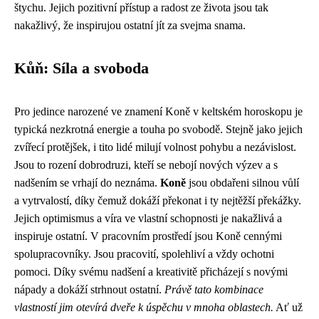
štychu. Jejich pozitivní přístup a radost ze života jsou tak
nakažlivý, že inspirujou ostatní jít za svejma snama.
Kůň: Síla a svoboda
Pro jedince narozené ve znamení Koně v keltském horoskopu je
typická nezkrotná energie a touha po svobodě. Stejně jako jejich
zvířecí protějšek, i tito lidé milují volnost pohybu a nezávislost.
Jsou to rození dobrodruzi, kteří se nebojí nových výzev a s
nadšením se vrhají do neznáma.
Koně
jsou obdařeni silnou vůlí
a vytrvalostí, díky čemuž dokáží překonat i ty nejtěžší překážky.
Jejich optimismus a víra ve vlastní schopnosti je nakažlivá a
inspiruje ostatní. V pracovním prostředí jsou Koně cennými
spolupracovníky. Jsou pracovití, spolehliví a vždy ochotni
pomoci. Díky svému nadšení a kreativitě přicházejí s novými
nápady a dokáží strhnout ostatní.
Právě tato kombinace
vlastností jim otevírá dveře k úspěchu v mnoha oblastech.
Ať už