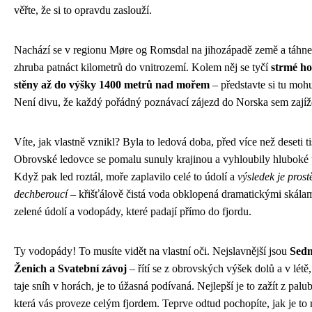
věřte, že si to opravdu zaslouží.
Nachází se v regionu Møre og Romsdal na jihozápadě země a táhne
zhruba patnáct kilometrů do vnitrozemí. Kolem něj se tyčí
strmé ho
stěny až do výšky 1400 metrů nad mořem
– představte si tu mohu
Není divu, že každý pořádný poznávací zájezd do Norska sem zajíž
Víte, jak vlastně vznikl? Byla to ledová doba, před více než deseti tis
Obrovské ledovce se pomalu sunuly krajinou a vyhloubily hluboké 
Když pak led roztál, moře zaplavilo celé to údolí a
výsledek je prost
dechberoucí
– křišťálově čistá voda obklopená dramatickými skálam
zelené údolí a vodopády, které padají přímo do fjordu.
Ty vodopády! To musíte vidět na vlastní oči. Nejslavnější jsou
Sedm
Ženich a Svatební závoj
– řítí se z obrovských výšek dolů a v létě
taje sníh v horách, je to úžasná podívaná. Nejlepší je to zažít z palub
která vás proveze celým fjordem. Teprve odtud pochopíte, jak je to 