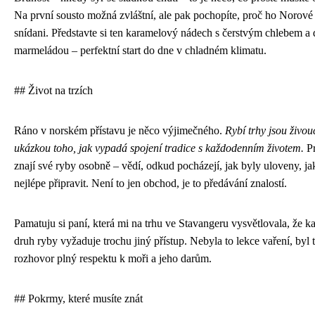
Na první sousto možná zvláštní, ale pak pochopíte, proč ho Norové 
snídani. Představte si ten karamelový nádech s čerstvým chlebem a
marmeládou – perfektní start do dne v chladném klimatu.
## Život na trzích
Ráno v norském přístavu je něco výjimečného.
Rybí trhy jsou živou
ukázkou toho, jak vypadá spojení tradice s každodenním životem.
Pr
znají své ryby osobně – vědí, odkud pocházejí, jak byly uloveny, ja
nejlépe připravit. Není to jen obchod, je to předávání znalostí.
Pamatuju si paní, která mi na trhu ve Stavangeru vysvětlovala, že k
druh ryby vyžaduje trochu jiný přístup. Nebyla to lekce vaření, byl 
rozhovor plný respektu k moři a jeho darům.
## Pokrmy, které musíte znát