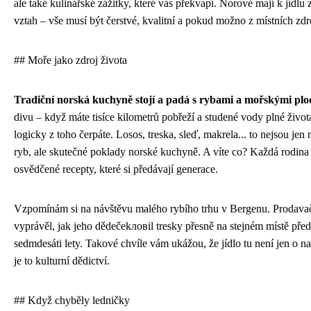
ale také kulinářské zážitky, které vás překvapí. Norové mají k jídlu 
vztah – vše musí být čerstvé, kvalitní a pokud možno z místních zdr
## Moře jako zdroj života
Tradiční norská kuchyně stojí a padá s rybami a mořskými plo
divu – když máte tisíce kilometrů pobřeží a studené vody plné život
logicky z toho čerpáte. Losos, treska, sleď, makrela... to nejsou jen
ryb, ale skutečné poklady norské kuchyně. A víte co? Každá rodina
osvědčené recepty, které si předávají generace.
Vzpomínám si na návštěvu malého rybího trhu v Bergenu. Prodava
vyprávěl, jak jeho dědečekловil tresky přesně na stejném místě před
sedmdesáti lety. Takové chvíle vám ukážou, že jídlo tu není jen o n
je to kulturní dědictví.
## Když chyběly ledničky