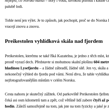
nejlepší, co Norsko nabízí
– hory i vodu, divokou přírodu i klidné c
palubě lodi.
Tohle není jen výlet. Je to způsob, jak pochopit, proč se do Norska 
vracejí znovu a znovu.
Preikestolen vyhlídková skála nad fjordem
Preikestolen, kterému se také říká Kazatelna, je jedno z těch míst, k
prostě vyrazí dech. Představte si mohutnou skalní plošinu
604 metr
hladinou Lysefjordu
– a žádné zábradlí, žádné sítě. Jen vy, skála a
nekonečný výhled do fjordu pod vámi. Není divu, že tahle vyhlídka 
nejfotografovanějším místům v celém Norsku.
Cesta nahoru je skutečný zážitek. Od parkoviště Preikestolen fjellst
čeká asi osm kilometrů tam a zpět, což většině lidí zabere
čtyři až p
hodin
. Záleží samozřejmě na tom, jak jste na tom fyzicky a jaké je 