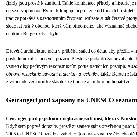
fjordy jsou prostě k zamření. Tahle kombinace přírody a historie je 
co se nezapomíná. Rybí trh funguje nepřetržitě od třináctého století 
tradice potkává s každodenním životem. Můžete si dát čerstvé plod
sledovat rušný obchod, který vám připomene, jaké významné obch
centrum Bergen kdysi bylo.
Dřevěná architektura měla v průběhu staletí co dělat, aby přežila – 
postihlo několik ničivých požárů. Přesto se podařilo zachovat auten
vzhled díky pečlivým rekonstrukcím podle tradičních postupů.
Kaž
obnova respektuje původní materiály a techniky
, takže Bergen zůst
živým důkazem norské stavitelské tradice a kulturního bohatství.
Geirangerfjord zapsaný na UNESCO sezna
Geirangerfjord je jedním z nejkrásnějších míst, která v Norsku 
Když sem poprvé dorazíte, prostě zůstanete stát s otevřenou pusou.
2005 to UNESCO uznalo a zařadilo fjord na seznam světového dědi