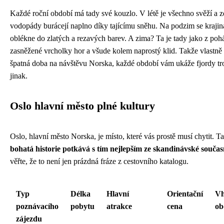
Každé roční období má tady své kouzlo. V létě je všechno svěží a z
vodopády burácejí naplno díky tajícímu sněhu. Na podzim se krajin
oblékne do zlatých a rezavých barev. A zima? Ta je tady jako z po
zasněžené vrcholky hor a všude kolem naprostý klid. Takže vlastně
špatná doba na návštěvu Norska, každé období vám ukáže fjordy t
jinak.
Oslo hlavní město plné kultury
Oslo, hlavní město Norska, je místo, které vás prostě musí chytit. T
bohatá historie potkává s tím nejlepším ze skandinávské součas
věřte, že to není jen prázdná fráze z cestovního katalogu.
Typ
Délka
Hlavní
Orientační
Vh
poznávacího
pobytu
atrakce
cena
ob
zájezdu