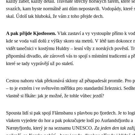
každý záběr, každý detail. Travnaté střechy horských farem, které se
svazích, kam byste normálně ani dům nepostavili. Vodopády, které se
skal. Údolí tak hluboká, že vám z toho přejde dech.
A pak přijde Kjosfossen.
Vlak zastaví a vy vystoupíte přímo k vo
kde se voda valí dolů z výšky skoro sta metrů. V létě tam dokonce
vidět tanečnici v kostýmu Huldry – lesní víly z norských pověstí. T
připomíná divadlo, ale zároveň vás to spojí s místními tradicemi a p
které se tady vyprávějí už po staletí.
Cestou nahoru vlak překonává sklony až pětapadesát promile. Pro 
– to je extrém i ve světovém měřítku pro standardní železnici. Sedít
vlastně si říkáte: jak je možné, že tohle vůbec jezdí?
Spousta lidí si pak spojí Flåmsbanu s plavbou po fjordech. Je to log
vlakem vyjedete do hor a pak pokračujete lodí po Aurlandsfjordu a
Nærøyfjordu, který je na seznamu UNESCO.
Za jeden den tak zažij