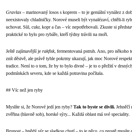
Gravlax
– marinovaný losos s koprem – to je geniální vynález z do
neexistovaly chladničky. Norové museli být vynalézaví, chtěli-li ry
uchovat. Sůl, cukr, kopr a čas – víc nepotřebovali. Zkuste si představ
praktické to bylo pro rybáře, kteří týdny trávili na moři.
Ještě zajímavější je
rakfisk
, fermentovaná pstruh. Ano, pro někoho 
znít děsivě, ale právě tyhle pokrmy ukazují, jak moc Norové respekt
tradice. Není to o tom, že by to bylo divné – je to o přežití v drsnýc
podmínkách severu, kde se každá potravina počítala.
## Víc než jen ryby
Myslíte si, že Norové jedí jen ryby?
Tak to byste se divili.
Jehněčí 
zvěřina (hlavně sob), horské sýry... Každá oblast má své speciality.
Brunost – hnědý sýr se sladkou chutí – to je něco, co prostě musíte 