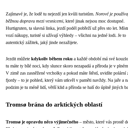
Zajímavé je, že lodě tu nejezdí jen kvůli turistům.
Norové je používa
běžnou dopravu mezi vesnicemi
, které jinak nejsou moc dostupné.
Hurtigruten, ta slavná linka, jezdí podél pobřeží už přes sto let. Místn
vozí nákupy, turisté si užívají výhledy – všichni na jedné lodi. Je to
autentický zážitek, jaký jinde nezažijete.
Jezdit můžete
kdykoliv během roku
a každé období má své kouzlo
tu máte ty bílé noci, kdy slunce skoro nezapadá a příroda je v plném
V zimě zas zasněžené vrcholky a pokud máte štěstí, uvidíte polární 
fjordy – to je pohled, který vám utkvěl v paměti navždy. Na jaře a n
podzim je tu méně lidí, větší klid a příroda se halí do úplně jiných b
Tromsø brána do arktických oblastí
Tromsø je opravdu něco výjimečného
– město, které vás prostě d