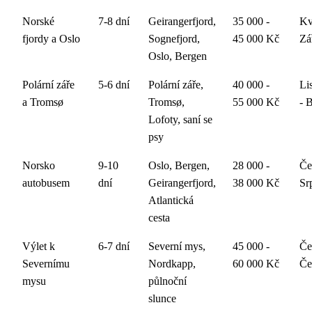
Norské
7-8 dní
Geirangerfjord,
35 000 -
Kv
fjordy a Oslo
Sognefjord,
45 000 Kč
Zá
Oslo, Bergen
Polární záře
5-6 dní
Polární záře,
40 000 -
Li
a Tromsø
Tromsø,
55 000 Kč
- 
Lofoty, saní se
psy
Norsko
9-10
Oslo, Bergen,
28 000 -
Če
autobusem
dní
Geirangerfjord,
38 000 Kč
Sr
Atlantická
cesta
Výlet k
6-7 dní
Severní mys,
45 000 -
Če
Severnímu
Nordkapp,
60 000 Kč
Če
mysu
půlnoční
slunce