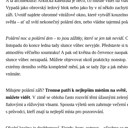
A ta architektura! Arktická katedrála je něco, co musíte vidět na vlas
Vypadá jako obrovský ledový blok nebo jako by v ní někdo zachytil
záři. Uvnitř najdete ohromné vitrážové okno, které vytváří kouzeln
světla – ať už svítí nekonečný polární den, nebo vládne tajemná pol
Polární noc a polární den – to jsou zážitky, které se jen tak nevidí
. 
listopadu do konce ledna tady slunce vůbec nevyjde. Představte si t
atmosféru věčného soumraku! A pak od května do července naopak
slunce vůbec nezapadá. Můžete objevovat okolí prakticky nonstop.
extrémy denního světla kompletně mění, jak se tady žije a jak město
vnímáte.
Milujete polární záři?
Tromsø patří k nejlepším místům na světě, 
můžete vidět
. V zimě se obloha často rozsvítí těmi úžasnými zelen
fialovými a růžovými vlnami. Spousta výletů sem zahrnuje večerní 
s průvodci, kteří znají ta nejlepší místa pro pozorování.
Okolní krajina je dechberoucí. Fjordy, hory, ostrovy – všechno se m