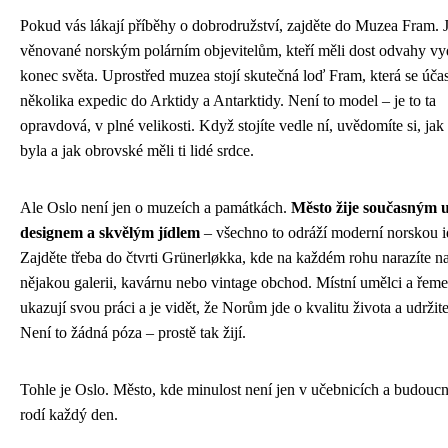
Pokud vás lákají příběhy o dobrodružství, zajděte do Muzea Fram. 
věnované norským polárním objevitelům, kteří měli dost odvahy vy
konec světa. Uprostřed muzea stojí skutečná loď Fram, která se účas
několika expedic do Arktidy a Antarktidy. Není to model – je to ta
opravdová, v plné velikosti. Když stojíte vedle ní, uvědomíte si, jak
byla a jak obrovské měli ti lidé srdce.
Ale Oslo není jen o muzeích a památkách.
Město žije současným 
designem a skvělým jídlem
– všechno to odráží moderní norskou id
Zajděte třeba do čtvrti Grünerløkka, kde na každém rohu narazíte n
nějakou galerii, kavárnu nebo vintage obchod. Místní umělci a řemes
ukazují svou práci a je vidět, že Norům jde o kvalitu života a udržite
Není to žádná póza – prostě tak žijí.
Tohle je Oslo. Město, kde minulost není jen v učebnicích a budoucn
rodí každý den.