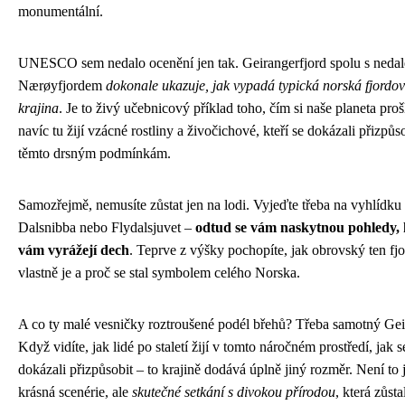
monumentální.
UNESCO sem nedalo ocenění jen tak. Geirangerfjord spolu s neda
Nærøyfjordem
dokonale ukazuje, jak vypadá typická norská fjordo
krajina
. Je to živý učebnicový příklad toho, čím si naše planeta proš
navíc tu žijí vzácné rostliny a živočichové, kteří se dokázali přizpůs
těmto drsným podmínkám.
Samozřejmě, nemusíte zůstat jen na lodi. Vyjeďte třeba na vyhlídku
Dalsnibba nebo Flydalsjuvet –
odtud se vám naskytnou pohledy, 
vám vyrážejí dech
. Teprve z výšky pochopíte, jak obrovský ten fj
vlastně je a proč se stal symbolem celého Norska.
A co ty malé vesničky roztroušené podél břehů? Třeba samotný Gei
Když vidíte, jak lidé po staletí žijí v tomto náročném prostředí, jak s
dokázali přizpůsobit – to krajině dodává úplně jiný rozměr. Není to 
krásná scenérie, ale
skutečné setkání s divokou přírodou
, která zůsta