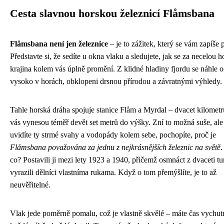
Cesta slavnou horskou železnicí Flåmsbana
Flåmsbana není jen železnice
– je to zážitek, který se vám zapíše 
Představte si, že sedíte u okna vlaku a sledujete, jak se za necelou 
krajina kolem vás úplně promění. Z klidné hladiny fjordu se náhle o
vysoko v horách, obklopeni drsnou přírodou a závratnými výhledy.
Tahle horská dráha spojuje stanice Flåm a Myrdal – dvacet kilometr
vás vynesou téměř devět set metrů do výšky. Zní to možná suše, ale
uvidíte ty strmé svahy a vodopády kolem sebe, pochopíte, proč je
Flåmsbana považována za jednu z nejkrásnějších železnic na světě
.
co? Postavili ji mezi lety 1923 a 1940, přičemž osmnáct z dvaceti tu
vyrazili dělníci vlastníma rukama. Když o tom přemýšlíte, je to až
neuvěřitelné.
Vlak jede poměrně pomalu, což je vlastně skvělé – máte čas vychutn