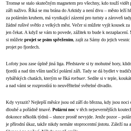
Tromsø se stalo skutečným magnetem pro všechny, kdo touží vidět 
záři naživo. Říká se mu brána do Arktidy a není divu – město leží 
za polárním kruhem, má vynikající zázemí pro turisty a zároveň tad
žádné rušivé světlo z velkých měst. Večer si můžete vyjít kousek za
jen čekat. A když se vám to povede, zážitek to bude k nezaplacení.
si můžete
projet se psím spřežením
, zajít za Sámy do jejich vesnic
projet po fjordech.
Lofoty jsou zase úplně jiná liga. Představte si ty mohutné hory, kli
fjordů a nad tím vším tančící polární záři. Tady se dá bydlet v tradič
rybářských chatách, kterým se říká
rorbuer
. Sedíte si v teple, kouká
a nad vámi se rozprostírá to neuvěřitelné světelné divadlo.
Kdy vyrazit? Nejlepší měsíce jsou od září do března, kdy jsou noci
dlouhé a pořádně tmavé.
Polární noc
v těch nejsevernějších koutec
dokonce několik týdnů – slunce prostě nevyjde. Jenže pozor – polár
je přírodní úkaz, takže nikdy nemáte stoprocentní jistotu. Záleží na a