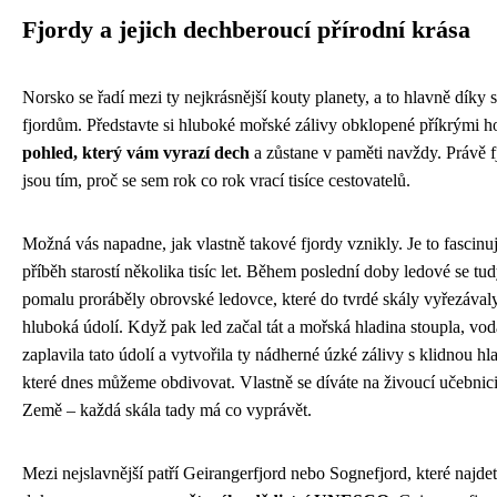
Fjordy a jejich dechberoucí přírodní krása
Norsko se řadí mezi ty nejkrásnější kouty planety, a to hlavně díky
fjordům. Představte si hluboké mořské zálivy obklopené příkrými h
pohled, který vám vyrazí dech
a zůstane v paměti navždy. Právě f
jsou tím, proč se sem rok co rok vrací tisíce cestovatelů.
Možná vás napadne, jak vlastně takové fjordy vznikly. Je to fascinuj
příběh starostí několika tisíc let. Během poslední doby ledové se tu
pomalu proráběly obrovské ledovce, které do tvrdé skály vyřezával
hluboká údolí. Když pak led začal tát a mořská hladina stoupla, vod
zaplavila tato údolí a vytvořila ty nádherné úzké zálivy s klidnou hl
které dnes můžeme obdivovat. Vlastně se díváte na živoucí učebnici 
Země – každá skála tady má co vyprávět.
Mezi nejslavnější patří Geirangerfjord nebo Sognefjord, které najde