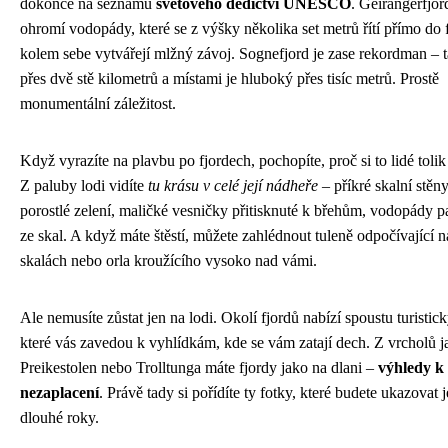
dokonce na seznamu
světového dědictví UNESCO
. Geirangerfjor
ohromí vodopády, které se z výšky několika set metrů řítí přímo do 
kolem sebe vytvářejí mlžný závoj. Sognefjord je zase rekordman – 
přes dvě stě kilometrů a místami je hluboký přes tisíc metrů. Prostě
monumentální záležitost.
Když vyrazíte na plavbu po fjordech, pochopíte, proč si to lidé tolik
Z paluby lodi vidíte
tu krásu v celé její nádheře
– příkré skalní stěn
porostlé zelení, maličké vesničky přitisknuté k břehům, vodopády pa
ze skal. A když máte štěstí, můžete zahlédnout tuleně odpočívající n
skalách nebo orla kroužícího vysoko nad vámi.
Ale nemusíte zůstat jen na lodi. Okolí fjordů nabízí spoustu turistick
které vás zavedou k vyhlídkám, kde se vám zatají dech. Z vrcholů j
Preikestolen nebo Trolltunga máte fjordy jako na dlani –
výhledy k
nezaplacení
. Právě tady si pořídíte ty fotky, které budete ukazovat j
dlouhé roky.