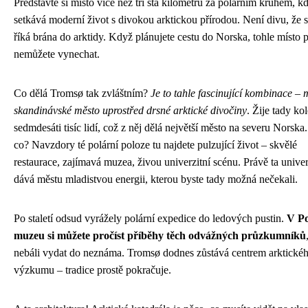
Představte si místo více než tři sta kilometrů za polárním kruhem, k
setkává moderní život s divokou arktickou přírodou. Není divu, že 
říká brána do arktidy. Když plánujete cestu do Norska, tohle místo p
nemůžete vynechat.
Co dělá Tromsø tak zvláštním?
Je to tahle fascinující kombinace –
skandinávské město uprostřed drsné arktické divočiny
. Žije tady ko
sedmdesáti tisíc lidí, což z něj dělá největší město na severu Norska.
co? Navzdory té polární poloze tu najdete pulzující život – skvělé
restaurace, zajímavá muzea, živou univerzitní scénu. Právě ta univer
dává městu mladistvou energii, kterou byste tady možná nečekali.
Po staletí odsud vyrážely polární expedice do ledových pustin.
V P
muzeu si můžete pročíst příběhy těch odvážných průzkumníků
nebáli vydat do neznáma. Tromsø dodnes zůstává centrem arktické
výzkumu – tradice prostě pokračuje.