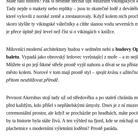
Máte rádi historii? Pak si nesmíte nechat ujít Muzeum vikingských l
Tady nejde o makety nebo repliky – jsou to skutečné lodě z devátého
které vylovili z norské země a zrestaurovaly. Když kolem nich proch
skoro slyšíte ty vikingské válečníky a cítíte slanou vodu severních 
je přece úplně jiný level než číst si o vikingách v knížce.
Milovníci moderní architektury budou v sedmém nebi u
budovy Op
baletu
. Vypadá jako obrovský ledovec vyrůstající z moře – a to nejl
Můžete si po její šikmé střeše prostě vyjít nahoru a dívat se na přísta
město kolem. Norové v tom mají prostě styl –
spojit krásu s užitečno
přitom neubližovat přírodě
.
Pevnost Akershus stojí tady už od středověku a po staletí chránila m
před každým, kdo přišel s nepřátelskými úmysly. Dnes je z ní muz
ceremoniální prostor, ale když se procházíte po hradbách, máte pocit
by ta historie byla stále živá. A ten výhled na fjord, kde se míchají s
plachetnice s moderními výletními loděmi? Prostě paráda.