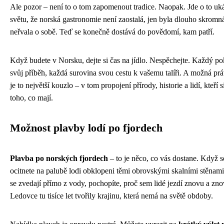
Ale pozor – není to o tom zapomenout tradice. Naopak. Jde o to uk
světu, že norská gastronomie není zaostalá, jen byla dlouho skromn
neřvala o sobě. Teď se konečně dostává do povědomí, kam patří.
Když budete v Norsku, dejte si čas na jídlo. Nespěchejte. Každý p
svůj příběh, každá surovina svou cestu k vašemu talíři. A možná pr
je to největší kouzlo – v tom propojení přírody, historie a lidí, kteří s
toho, co mají.
Možnost plavby lodí po fjordech
Plavba po norských fjordech
– to je něco, co vás dostane. Když 
ocitnete na palubě lodi obklopeni těmi obrovskými skalními stěnami
se zvedají přímo z vody, pochopíte, proč sem lidé jezdí znovu a zno
Ledovce tu tisíce let tvořily krajinu, která nemá na světě obdoby.