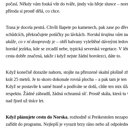
počasí. Někdy vám fouká vítr do tváře, jindy vás hřeje slunce – nor
příroda si prostě dělá, co chce.
Trasa je docela pestrá. Chvíli šlapete po kamenech, pak zase po dř
schůdcích, překračujete potůčky po lávkách.
Norská krajina vám ta
ukáže, co v ní doopravdy je
– obří balvany vyleštěné dávnými ledovc
horské jezírka, kde se zrcadlí nebe, typická severská vegetace. V lét
cesta dobře značená, takže i když nejste žádní horolezci, dáte to.
Když konečně dorazíte nahoru, stojíte na přirozené skalní plošině z
krát 25 metrů. Je to skoro dokonale rovná plocha – a pak tam je ten 
Když se postavíte k samé hraně a podíváte se dolů, cítíte ten mix úž
respektu. Žádné zábradlí, žádná ochranná síť. Prostě skála, která tu
nad fjord už tisíce let.
Když plánujete cestu do Norska
, rozhodně si Preikestolen nezap
zařídit do programu. Nejlepší je vyrazit brzy ráno nebo až odpoledn