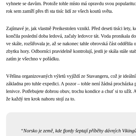
vyhnete se davům. Protože tohle místo má opravdu svou popularitu
rok sem zamíří přes tři sta tisíc lidí ze všech koutů světa.
Zajímavé je, jak vlastně Preikestolen vznikl. Před deseti tisíci lety, 
končila poslední doba ledová, začaly ledovce tát. Voda pronikala do 
ve skále, rozšiřovala je, až se nakonec tahle obrovská část oddělila 
zbytku hory. Odborníci pravidelně kontrolují, jestli je skála stále stab
zatím je všechno v pořádku.
Většina organizovaných výletů vyjíždí ze Stavangeru, což je ideální
základna pro tuhle expedici. A pozor – tohle není žádná procházka 
lenivce. Potřebujete dobrou obuv, trochu kondice a chuť si to užít. A
že každý ten krok nahoru stojí za to.
Norsko je země, kde fjordy šeptají příběhy dávných Viking