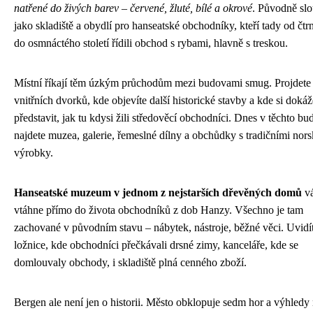
natřené do živých barev – červené, žluté, bílé a okrové
. Původně slo
jako skladiště a obydlí pro hanseatské obchodníky, kteří tady od čtr
do osmnáctého století řídili obchod s rybami, hlavně s treskou.
Místní říkají těm úzkým průchodům mezi budovami smug. Projdete 
vnitřních dvorků, kde objevíte další historické stavby a kde si dokáž
představit, jak tu kdysi žili středověcí obchodníci. Dnes v těchto b
najdete muzea, galerie, řemeslné dílny a obchůdky s tradičními nor
výrobky.
Hanseatské muzeum v jednom z nejstarších dřevěných domů
v
vtáhne přímo do života obchodníků z dob Hanzy. Všechno je tam
zachované v původním stavu – nábytek, nástroje, běžné věci. Uvidí
ložnice, kde obchodníci přečkávali drsné zimy, kanceláře, kde se
domlouvaly obchody, i skladiště plná cenného zboží.
Bergen ale není jen o historii. Město obklopuje sedm hor a výhledy