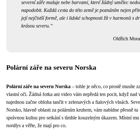
severní záře maluje nebe barvami, které žádný umělec nedo
napodobit. Každá cesta do této země je poznáním nejen přír
její nejčistší formě, ale i lidské schopnosti žít v harmonii s d
krásou severu.
Oldřich Mor
Polární záře na severu Norska
Polární záře na severu Norska
– tohle je něco, co prostě musíte za
vlastní oči. Žádná fotka ani video vám nepředá ten pocit, když nad
najednou začne obloha tančit v zelenavých a fialových vlnách. Seve
Norsko, hlavně oblasti za polárním kruhem, vám nabídne přesně tu
správnou kulisu pro setkání s tímhle kouzelným úkazem. Místní mu 
nordlys
a věřte, že mají pro co.