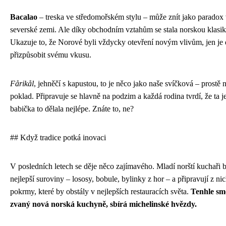
Bacalao
– treska ve středomořském stylu – může znít jako paradox
severské zemi. Ale díky obchodním vztahům se stala norskou klasi
Ukazuje to, že Norové byli vždycky otevření novým vlivům, jen je 
přizpůsobit svému vkusu.
Fårikål
, jehněčí s kapustou, to je něco jako naše svíčková – prostě 
poklad. Připravuje se hlavně na podzim a každá rodina tvrdí, že ta j
babička to dělala nejlépe. Znáte to, ne?
## Když tradice potká inovaci
V posledních letech se děje něco zajímavého. Mladí norští kuchaři 
nejlepší suroviny – lososy, bobule, bylinky z hor – a připravují z ni
pokrmy, které by obstály v nejlepších restauracích světa.
Tenhle sm
zvaný nová norská kuchyně, sbírá michelinské hvězdy.