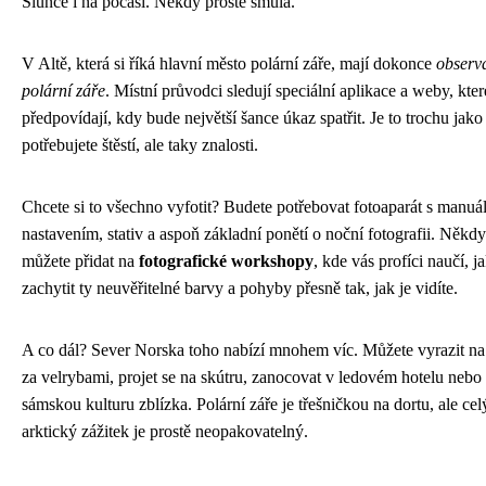
Slunce i na počasí. Někdy prostě smůla.
V Altě, která si říká hlavní město polární záře, mají dokonce
observ
polární záře
. Místní průvodci sledují speciální aplikace a weby, kter
předpovídají, kdy bude největší šance úkaz spatřit. Je to trochu jako 
potřebujete štěstí, ale taky znalosti.
Chcete si to všechno vyfotit? Budete potřebovat fotoaparát s manuá
nastavením, stativ a aspoň základní ponětí o noční fotografii. Někdy
můžete přidat na
fotografické workshopy
, kde vás profíci naučí, j
zachytit ty neuvěřitelné barvy a pohyby přesně tak, jak je vidíte.
A co dál? Sever Norska toho nabízí mnohem víc. Můžete vyrazit na 
za velrybami, projet se na skútru, zanocovat v ledovém hotelu nebo
sámskou kulturu zblízka. Polární záře je třešničkou na dortu, ale cel
arktický zážitek je prostě neopakovatelný.