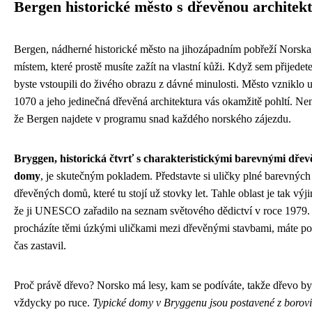
Bergen historické město s dřevěnou architek
Bergen, nádherné historické město na jihozápadním pobřeží Norska,
místem, které prostě musíte zažít na vlastní kůži. Když sem přijedete
byste vstoupili do živého obrazu z dávné minulosti. Město vzniklo u
1070 a jeho jedinečná dřevěná architektura vás okamžitě pohltí. Nen
že Bergen najdete v programu snad každého norského zájezdu.
Bryggen, historická čtvrť s charakteristickými barevnými dře
domy
, je skutečným pokladem. Představte si uličky plné barevných
dřevěných domů, které tu stojí už stovky let. Tahle oblast je tak výj
že ji UNESCO zařadilo na seznam světového dědictví v roce 1979.
procházíte těmi úzkými uličkami mezi dřevěnými stavbami, máte poc
čas zastavil.
Proč právě dřevo? Norsko má lesy, kam se podíváte, takže dřevo by
vždycky po ruce.
Typické domy v Bryggenu jsou postavené z borovi