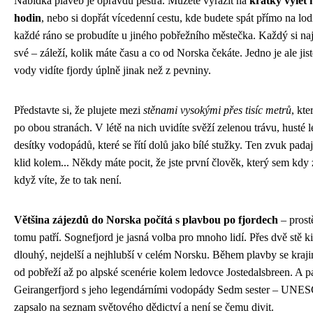
Nabídka plaveb je opravdu pestrá. Můžete vyrazit na
krátký výlet 
hodin
, nebo si dopřát vícedenní cestu, kde budete spát přímo na lod
každé ráno se probudíte u jiného pobřežního městečka. Každý si naj
své – záleží, kolik máte času a co od Norska čekáte. Jedno je ale jist
vody vidíte fjordy úplně jinak než z pevniny.
Představte si, že plujete mezi
stěnami vysokými přes tisíc metrů
, kte
po obou stranách. V létě na nich uvidíte svěží zelenou trávu, husté l
desítky vodopádů, které se řítí dolů jako bílé stužky. Ten zvuk padaj
klid kolem... Někdy máte pocit, že jste první člověk, který sem kdy z
když víte, že to tak není.
Většina zájezdů do Norska počítá s plavbou po fjordech
– prost
tomu patří. Sognefjord je jasná volba pro mnoho lidí. Přes dvě stě k
dlouhý, nejdelší a nejhlubší v celém Norsku. Během plavby se kraj
od pobřeží až po alpské scenérie kolem ledovce Jostedalsbreen. A pa
Geirangerfjord s jeho legendárními vodopády Sedm sester – UNE
zapsalo na seznam světového dědictví a není se čemu divit.