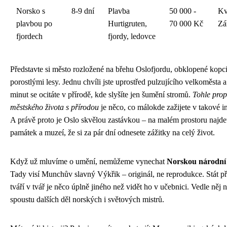
Norsko s
8-9 dní
Plavba
50 000 -
Kv
plavbou po
Hurtigruten,
70 000 Kč
Zá
fjordech
fjordy, ledovce
Představte si město rozložené na břehu Oslofjordu, obklopené kopc
porostlými lesy. Jednu chvíli jste uprostřed pulzujícího velkoměsta a
minut se ocitáte v přírodě, kde slyšíte jen šumění stromů.
Tohle prop
městského života s přírodou
je něco, co málokde zažijete v takové in
A právě proto je Oslo skvělou zastávkou – na malém prostoru najdet
památek a muzeí, že si za pár dní odnesete zážitky na celý život.
Když už mluvíme o umění, nemůžeme vynechat
Norskou národní 
Tady visí Munchův slavný Výkřik – originál, ne reprodukce. Stát p
tváří v tvář je něco úplně jiného než vidět ho v učebnici. Vedle něj 
spoustu dalších děl norských i světových mistrů.