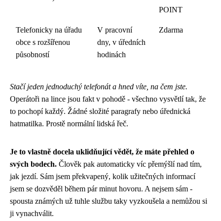
POINT
Telefonicky na úřadu
V pracovní
Zdarma
obce s rozšířenou
dny, v úředních
působností
hodinách
Stačí jeden jednoduchý telefonát a hned víte, na čem jste.
Operátoři na lince jsou fakt v pohodě - všechno vysvětlí tak, že
to pochopí každý. Žádné složité paragrafy nebo úřednická
hatmatilka. Prostě normální lidská řeč.
Je to vlastně docela uklidňující vědět, že máte přehled o
svých bodech.
Člověk pak automaticky víc přemýšlí nad tím,
jak jezdí. Sám jsem překvapený, kolik užitečných informací
jsem se dozvěděl během pár minut hovoru. A nejsem sám -
spousta známých už tuhle službu taky vyzkoušela a nemůžou si
ji vynachválit.