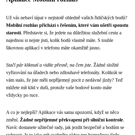
Už vás nebaví tápat v nejistotě ohledně vašich řidičských bodů?
Mobilní rozhlas přichází s řešením, které vám ušetří spoustu
starostí
. Představte si, že jedete na důležitou služební cestu a
najednou si nejste jisti, kolik bodů vlastně máte. S touhle
šikovnou aplikací v telefonu máte okamžitě jasno.
Stačí pár kliknutí a vidíte přesně, na čem jste
. Žádné složité
vyřizování na úřadech nebo zdlouhavé telefonáty. Kolikrát se
vám stalo, že jste měli nepříjemný pocit z nedávné jízdy? Teď
můžete mít klid v duši, protože vaše bodové konto máte
vždycky po ruce.
A co je nejlepší? Aplikace vás sama upozorní, když se něco
změní.
Žádné nepříjemné překvapení při silniční kontrole
.
Navíc dostanete užitečné rady, jak jezdit bezpečně a bodům se
vyhnout. Je to jako mít osobního rádce pro bezpečnou jízdu