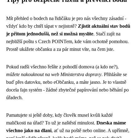
Mít přehled o bodech na řidičáku je pro nás všechny zásadní -
vždyť kdo by chtěl tápat v nejistotě?
Zjistit aktuální stav bodů
je přitom jednodušší, než si možná myslíte
. Stačí zajít na
nejbližší poštu s Czech POINTem, kde vám ochotně pomohou.
Prostě ukážete občanku a za pár minut víte, na čem jste.
Pokud radši všechno řešíte z pohodlí domova (a kdo ne?),
můžete nakouknout na web Ministerstva dopravy
. Přihlásíte se
buď přes datovku, nebo eObčanku, a máte jasno. Je to vlastně
docela fajn systém - žádné zbytečné papírování nebo běhání po
úřadech.
Pamatujete si ještě doby, kdy člověk musel kvůli každé
maličkosti na úřad? To už je naštěstí minulost.
Dneska máme
všechno jako na dlani
, ať už na poště nebo online. A upřímně,