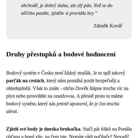
obchodě, je dobrý sluha, ale zlý pán. Než se do
něčeho pustíte, zjistěte si pravidla hry.
Zdeněk Kovář
Druhy přestupků a bodové hodnocení
Bodový systém v Česku není žádný strašák. Je to spíš takový
parťák na cestách
, který nám pomáhá jezdit bezpečněji a
ohleduplněji. Však to znáte - občas člověk šlápne trochu víc na
plyn nebo prosvištíte na oranžovou. A přesně proto tu máme
bodový systém, který nás
jemně upozorní, že je čas trochu
ubrat
.
Zjistit své body je dneska brnkačka
. Stačí pár kliků na Portálu
občana a hned víte, na čem jste. Nemáte rádi počítače? Nevadí!