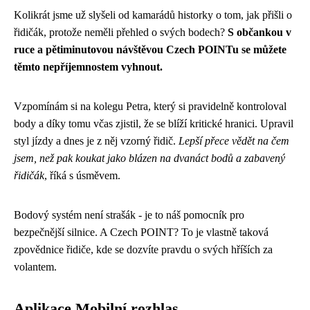
Kolikrát jsme už slyšeli od kamarádů historky o tom, jak přišli o
řidičák, protože neměli přehled o svých bodech?
S občankou v
ruce a pětiminutovou návštěvou Czech POINTu se můžete
těmto nepříjemnostem vyhnout.
Vzpomínám si na kolegu Petra, který si pravidelně kontroloval
body a díky tomu včas zjistil, že se blíží kritické hranici. Upravil
styl jízdy a dnes je z něj vzorný řidič.
Lepší přece vědět na čem
jsem, než pak koukat jako blázen na dvanáct bodů a zabavený
řidičák
, říká s úsměvem.
Bodový systém není strašák - je to náš pomocník pro
bezpečnější silnice. A Czech POINT? To je vlastně taková
zpovědnice řidiče, kde se dozvíte pravdu o svých hříších za
volantem.
Aplikace Mobilní rozhlas