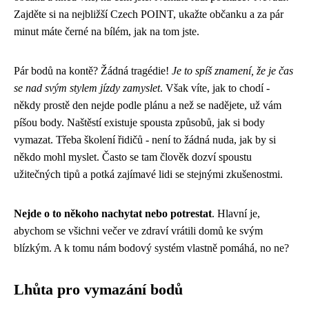
Zajděte si na nejbližší Czech POINT, ukažte občanku a za pár
minut máte černé na bílém, jak na tom jste.
Pár bodů na kontě? Žádná tragédie!
Je to spíš znamení, že je čas
se nad svým stylem jízdy zamyslet
. Však víte, jak to chodí -
někdy prostě den nejde podle plánu a než se nadějete, už vám
píšou body. Naštěstí existuje spousta způsobů, jak si body
vymazat. Třeba školení řidičů - není to žádná nuda, jak by si
někdo mohl myslet. Často se tam člověk dozví spoustu
užitečných tipů a potká zajímavé lidi se stejnými zkušenostmi.
Nejde o to někoho nachytat nebo potrestat
. Hlavní je,
abychom se všichni večer ve zdraví vrátili domů ke svým
blízkým. A k tomu nám bodový systém vlastně pomáhá, no ne?
Lhůta pro vymazání bodů