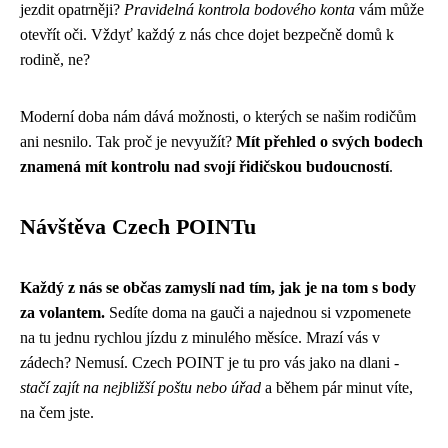
jezdit opatrněji?
Pravidelná kontrola bodového konta
vám může
otevřít oči. Vždyť každý z nás chce dojet bezpečně domů k
rodině, ne?
Moderní doba nám dává možnosti, o kterých se našim rodičům
ani nesnilo. Tak proč je nevyužít?
Mít přehled o svých bodech
znamená mít kontrolu nad svojí řidičskou budoucností
.
Návštěva Czech POINTu
Každý z nás se občas zamyslí nad tím, jak je na tom s body
za volantem.
Sedíte doma na gauči a najednou si vzpomenete
na tu jednu rychlou jízdu z minulého měsíce. Mrazí vás v
zádech? Nemusí. Czech POINT je tu pro vás jako na dlani -
stačí zajít na nejbližší poštu nebo úřad
a během pár minut víte,
na čem jste.