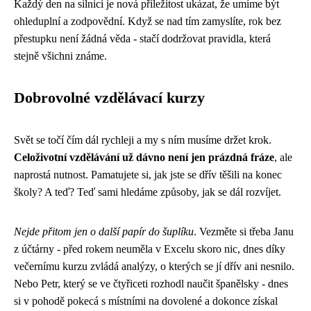
Každý den na silnici je nová příležitost ukázat, že umíme být
ohleduplní a zodpovědní. Když se nad tím zamyslíte, rok bez
přestupku není žádná věda - stačí dodržovat pravidla, která
stejně všichni známe.
Dobrovolné vzdělávací kurzy
Svět se točí čím dál rychleji a my s ním musíme držet krok.
Celoživotní vzdělávání už dávno není jen prázdná fráze
, ale
naprostá nutnost. Pamatujete si, jak jste se dřív těšili na konec
školy? A teď? Teď sami hledáme způsoby, jak se dál rozvíjet.
Nejde přitom jen o další papír do šuplíku
. Vezměte si třeba Janu
z účtárny - před rokem neuměla v Excelu skoro nic, dnes díky
večernímu kurzu zvládá analýzy, o kterých se jí dřív ani nesnilo.
Nebo Petr, který se ve čtyřiceti rozhodl naučit španělsky - dnes
si v pohodě pokecá s místními na dovolené a dokonce získal