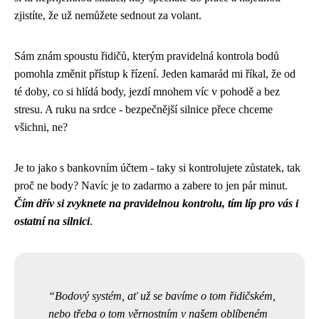
zjistíte, že už nemůžete sednout za volant.
Sám znám spoustu řidičů, kterým pravidelná kontrola bodů
pomohla změnit přístup k řízení. Jeden kamarád mi říkal, že od
té doby, co si hlídá body, jezdí mnohem víc v pohodě a bez
stresu. A ruku na srdce - bezpečnější silnice přece chceme
všichni, ne?
Je to jako s bankovním účtem - taky si kontrolujete zůstatek, tak
proč ne body? Navíc je to zadarmo a zabere to jen pár minut.
Čím dřív si zvyknete na pravidelnou kontrolu, tím líp pro vás i
ostatní na silnici
.
Bodový systém, ať už se bavíme o tom řidičském,
nebo třeba o tom věrnostním v našem oblíbeném