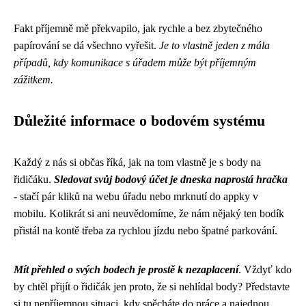
Fakt příjemně mě překvapilo, jak rychle a bez zbytečného
papírování se dá všechno vyřešit.
Je to vlastně jeden z mála
případů, kdy komunikace s úřadem může být příjemným
zážitkem.
Důležité informace o bodovém systému
Každý z nás si občas říká, jak na tom vlastně je s body na
řidičáku.
Sledovat svůj bodový účet je dneska naprostá hračka
- stačí pár kliků na webu úřadu nebo mrknutí do appky v
mobilu. Kolikrát si ani neuvědomíme, že nám nějaký ten bodík
přistál na kontě třeba za rychlou jízdu nebo špatné parkování.
Mít přehled o svých bodech je prostě k nezaplacení
. Vždyť kdo
by chtěl přijít o řidičák jen proto, že si nehlídal body? Představte
si tu nepříjemnou situaci, kdy spěcháte do práce a najednou