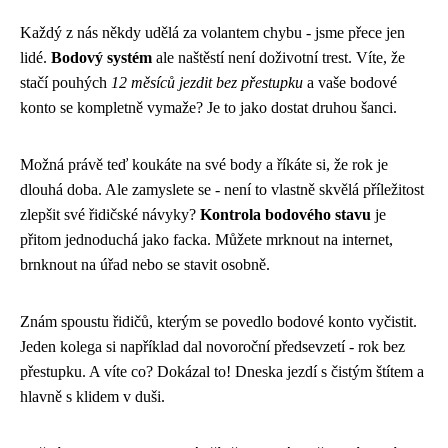
Každý z nás někdy udělá za volantem chybu - jsme přece jen
lidé.
Bodový systém
ale naštěstí není doživotní trest. Víte, že
stačí pouhých
12 měsíců jezdit bez přestupku
a vaše bodové
konto se kompletně vymaže? Je to jako dostat druhou šanci.
Možná právě teď koukáte na své body a říkáte si, že rok je
dlouhá doba. Ale zamyslete se - není to vlastně skvělá příležitost
zlepšit své řidičské návyky?
Kontrola bodového stavu
je
přitom jednoduchá jako facka. Můžete mrknout na internet,
brnknout na úřad nebo se stavit osobně.
Znám spoustu řidičů, kterým se povedlo bodové konto vyčistit.
Jeden kolega si například dal novoroční předsevzetí - rok bez
přestupku. A víte co? Dokázal to! Dneska jezdí s čistým štítem a
hlavně s klidem v duši.