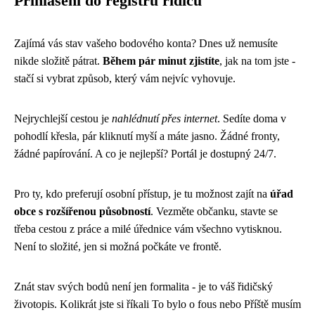
Přihlášení do registru řidičů
Zajímá vás stav vašeho bodového konta? Dnes už nemusíte
nikde složitě pátrat.
Během pár minut zjistíte
, jak na tom jste -
stačí si vybrat způsob, který vám nejvíc vyhovuje.
Nejrychlejší cestou je
nahlédnutí přes internet
. Sedíte doma v
pohodlí křesla, pár kliknutí myší a máte jasno. Žádné fronty,
žádné papírování. A co je nejlepší? Portál je dostupný 24/7.
Pro ty, kdo preferují osobní přístup, je tu možnost zajít na
úřad
obce s rozšířenou působností
. Vezměte občanku, stavte se
třeba cestou z práce a milé úřednice vám všechno vytisknou.
Není to složité, jen si možná počkáte ve frontě.
Znát stav svých bodů není jen formalita - je to váš řidičský
životopis. Kolikrát jste si říkali To bylo o fous nebo Příště musím