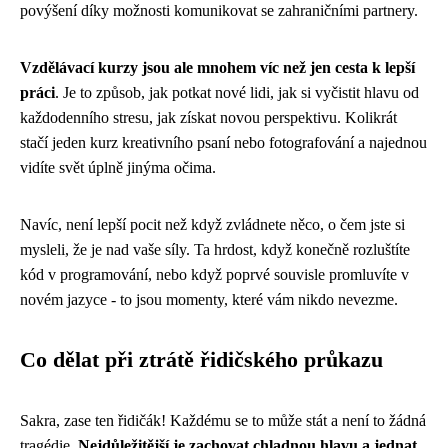
povýšení díky možnosti komunikovat se zahraničními partnery.
Vzdělávací kurzy jsou ale mnohem víc než jen cesta k lepší
práci
. Je to způsob, jak potkat nové lidi, jak si vyčistit hlavu od
každodenního stresu, jak získat novou perspektivu. Kolikrát
stačí jeden kurz kreativního psaní nebo fotografování a najednou
vidíte svět úplně jinýma očima.
Navíc, není lepší pocit než když zvládnete něco, o čem jste si
mysleli, že je nad vaše síly. Ta hrdost, když konečně rozluštíte
kód v programování, nebo když poprvé souvisle promluvíte v
novém jazyce - to jsou momenty, které vám nikdo nevezme.
Co dělat při ztrátě řidičského průkazu
Sakra, zase ten řidičák! Každému se to může stát a není to žádná
tragédie.
Nejdůležitější je zachovat chladnou hlavu a jednat