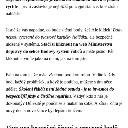
rychle
- první zastávka je nejbližší policejní stanice, kde ztrátu
nahlásíte.
Jasně že vás napadne, co bude s těmi body, že? Ale klídek!
Body
nejsou vytesané do plastové kartičky řidičáku
, ale bezpečně
uložené v systému.
Stačí si kliknout na web Ministerstva
dopravy do sekce Bodový systém řidičů
a máte jasno. Pár
kliknutí a vidíte jako na dlani, jak na tom jste.
Fajn na tom je, že máte všechno pod kontrolou. Vidíte každý
bod, každý prohřešek, a když je potřeba, můžete s tím něco
udělat.
Školení řidičů není žádná ostuda - je to investice do
bezpečnější jízdy a čistšího rejstříku.
Vždyť kdo z nás je
dokonalý? Důležité je poučit se a makat na sobě. A zítra? Zítra je
nový den a nová šance být lepším řidičem.
Tipy pro bezpečné řízení a prevenci bodů