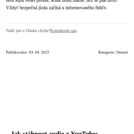
není lepší vědět přesně, kolik bodů máme, než se pak divit?
Vždyť bezpečná jízda začíná u informovaného řidiče.
Našli jste v článku chybu?
Kontaktujte nás
Publikováno: 03. 04. 2025
Kategorie:
Ostatní
Jak stáhnout audio z YouTube: