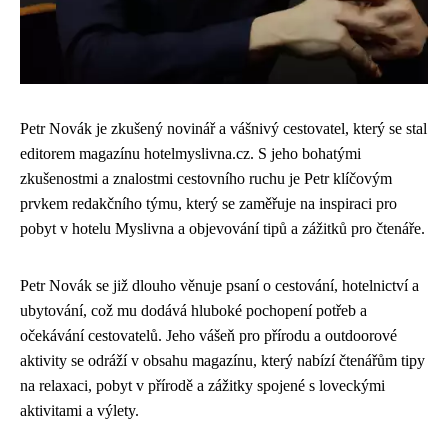
Petr Novák je zkušený novinář a vášnivý cestovatel, který se stal
editorem magazínu hotelmyslivna.cz. S jeho bohatými
zkušenostmi a znalostmi cestovního ruchu je Petr klíčovým
prvkem redakčního týmu, který se zaměřuje na inspiraci pro
pobyt v hotelu Myslivna a objevování tipů a zážitků pro čtenáře.
Petr Novák se již dlouho věnuje psaní o cestování, hotelnictví a
ubytování, což mu dodává hluboké pochopení potřeb a
očekávání cestovatelů. Jeho vášeň pro přírodu a outdoorové
aktivity se odráží v obsahu magazínu, který nabízí čtenářům tipy
na relaxaci, pobyt v přírodě a zážitky spojené s loveckými
aktivitami a výlety.