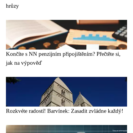
hrůzy
Končíte s NN penzijním připojištěním? Přečtěte si,
jak na výpověď
Rozkvéte radostí! Barvínek: Zasadit zvládne každý!