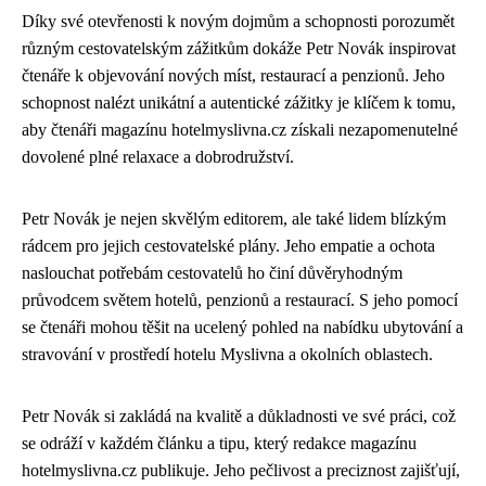
Díky své otevřenosti k novým dojmům a schopnosti porozumět
různým cestovatelským zážitkům dokáže Petr Novák inspirovat
čtenáře k objevování nových míst, restaurací a penzionů. Jeho
schopnost nalézt unikátní a autentické zážitky je klíčem k tomu,
aby čtenáři magazínu hotelmyslivna.cz získali nezapomenutelné
dovolené plné relaxace a dobrodružství.
Petr Novák je nejen skvělým editorem, ale také lidem blízkým
rádcem pro jejich cestovatelské plány. Jeho empatie a ochota
naslouchat potřebám cestovatelů ho činí důvěryhodným
průvodcem světem hotelů, penzionů a restaurací. S jeho pomocí
se čtenáři mohou těšit na ucelený pohled na nabídku ubytování a
stravování v prostředí hotelu Myslivna a okolních oblastech.
Petr Novák si zakládá na kvalitě a důkladnosti ve své práci, což
se odráží v každém článku a tipu, který redakce magazínu
hotelmyslivna.cz publikuje. Jeho pečlivost a preciznost zajišťují,